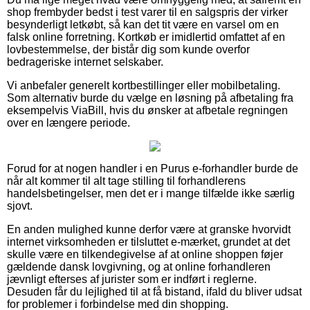
shop frembyder bedst i test varer til en salgspris der virker
besynderligt letkøbt, så kan det tit være en varsel om en
falsk online forretning. Kortkøb er imidlertid omfattet af en
lovbestemmelse, der bistår dig som kunde overfor
bedrageriske internet selskaber.
Vi anbefaler generelt kortbestillinger eller mobilbetaling.
Som alternativ burde du vælge en løsning på afbetaling fra
eksempelvis ViaBill, hvis du ønsker at afbetale regningen
over en længere periode.
Forud for at nogen handler i en Purus e-forhandler burde de
når alt kommer til alt tage stilling til forhandlerens
handelsbetingelser, men det er i mange tilfælde ikke særlig
sjovt.
En anden mulighed kunne derfor være at granske hvorvidt
internet virksomheden er tilsluttet e-mærket, grundet at det
skulle være en tilkendegivelse af at online shoppen føjer
gældende dansk lovgivning, og at online forhandleren
jævnligt efterses af jurister som er indført i reglerne.
Desuden får du lejlighed til at få bistand, ifald du bliver udsat
for problemer i forbindelse med din shopping.