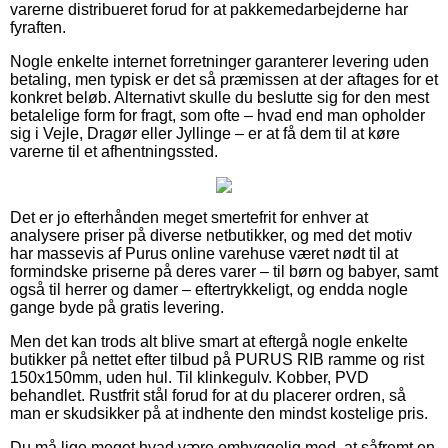
varerne distribueret forud for at pakkemedarbejderne har
fyraften.
Nogle enkelte internet forretninger garanterer levering uden
betaling, men typisk er det så præmissen at der aftages for et
konkret beløb. Alternativt skulle du beslutte sig for den mest
betalelige form for fragt, som ofte – hvad end man opholder
sig i Vejle, Dragør eller Jyllinge – er at få dem til at køre
varerne til et afhentningssted.
Det er jo efterhånden meget smertefrit for enhver at
analysere priser på diverse netbutikker, og med det motiv
har massevis af Purus online varehuse været nødt til at
formindske priserne på deres varer – til børn og babyer, samt
også til herrer og damer – eftertrykkeligt, og endda nogle
gange byde på gratis levering.
Men det kan trods alt blive smart at eftergå nogle enkelte
butikker på nettet efter tilbud på PURUS RIB ramme og rist
150x150mm, uden hul. Til klinkegulv. Kobber, PVD
behandlet. Rustfrit stål forud for at du placerer ordren, så
man er skudsikker på at indhente den mindst kostelige pris.
Du må lige meget hvad være omhyggelig med, at såfremt en