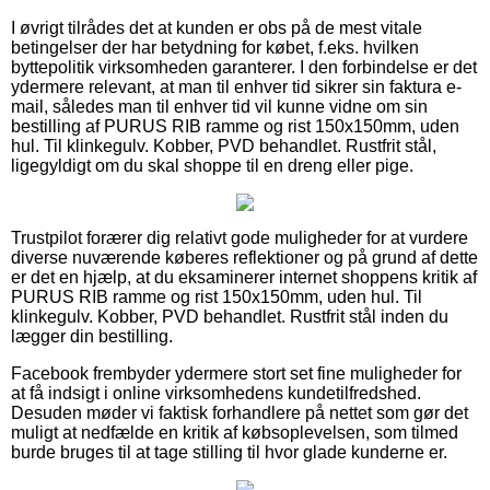
I øvrigt tilrådes det at kunden er obs på de mest vitale
betingelser der har betydning for købet, f.eks. hvilken
byttepolitik virksomheden garanterer. I den forbindelse er det
ydermere relevant, at man til enhver tid sikrer sin faktura e-
mail, således man til enhver tid vil kunne vidne om sin
bestilling af PURUS RIB ramme og rist 150x150mm, uden
hul. Til klinkegulv. Kobber, PVD behandlet. Rustfrit stål,
ligegyldigt om du skal shoppe til en dreng eller pige.
Trustpilot forærer dig relativt gode muligheder for at vurdere
diverse nuværende køberes reflektioner og på grund af dette
er det en hjælp, at du eksaminerer internet shoppens kritik af
PURUS RIB ramme og rist 150x150mm, uden hul. Til
klinkegulv. Kobber, PVD behandlet. Rustfrit stål inden du
lægger din bestilling.
Facebook frembyder ydermere stort set fine muligheder for
at få indsigt i online virksomhedens kundetilfredshed.
Desuden møder vi faktisk forhandlere på nettet som gør det
muligt at nedfælde en kritik af købsoplevelsen, som tilmed
burde bruges til at tage stilling til hvor glade kunderne er.