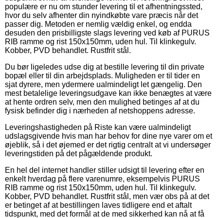
populære er nu om stunder levering til et afhentningssted,
hvor du selv afhenter din nyindkøbte vare præcis når det
passer dig. Metoden er nemlig vældig enkel, og endda
desuden den prisbilligste slags levering ved køb af PURUS
RIB ramme og rist 150x150mm, uden hul. Til klinkegulv.
Kobber, PVD behandlet. Rustfrit stål.
Du bør ligeledes udse dig at bestille levering til din private
bopæl eller til din arbejdsplads. Muligheden er til tider en
sjat dyrere, men ydermere ualmindeligt let gængelig. Den
mest betalelige leveringsudgave kan ikke benægtes at være
at hente ordren selv, men den mulighed betinges af at du
fysisk befinder dig i nærheden af netshoppens adresse.
Leveringshastigheden på Riste kan være ualmindeligt
udslagsgivende hvis man har behov for dine nye varer om et
øjeblik, så i det øjemed er det rigtig centralt at vi undersøger
leveringstiden på det pågældende produkt.
En hel del internet handler stiller udsigt til levering efter en
enkelt hverdag på flere varenumre, eksempelvis PURUS
RIB ramme og rist 150x150mm, uden hul. Til klinkegulv.
Kobber, PVD behandlet. Rustfrit stål, men vær obs på at det
er betinget af at bestillingen laves tidligere end et aftalt
tidspunkt, med det formål at de med sikkerhed kan nå at få