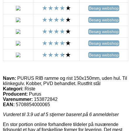
Besøg webshop
Besøg webshop
Besøg webshop
Besøg webshop
Besøg webshop
Navn:
PURUS RIB ramme og rist 150x150mm, uden hul. Til
klinkegulv. Kobber, PVD behandlet. Rustfrit stål
Kategori:
Riste
Producent:
Purus
Varenummer:
153872842
EAN:
5708854000065
Vurderet til
3.9
ud af 5 stjerner baseret på
6
anmeldelser
En stor portion online forhandlere tildeler på nuværende
tidspunkt et hav af forskellige former for levering. Det mest