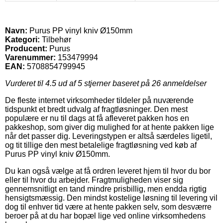
Navn:
Purus PP vinyl kniv Ø150mm
Kategori:
Tilbehør
Producent:
Purus
Varenummer:
153479994
EAN:
5708854799945
Vurderet til
4.5
ud af 5 stjerner baseret på
26
anmeldelser
De fleste internet virksomheder tildeler på nuværende
tidspunkt et bredt udvalg af fragtløsninger. Den mest
populære er nu til dags at få afleveret pakken hos en
pakkeshop, som giver dig mulighed for at hente pakken lige
når det passer dig. Leveringstypen er altså særdeles ligetil,
og tit tillige den mest betalelige fragtløsning ved køb af
Purus PP vinyl kniv Ø150mm.
Du kan også vælge at få ordren leveret hjem til hvor du bor
eller til hvor du arbejder. Fragtmuligheden viser sig
gennemsnitligt en tand mindre prisbillig, men endda rigtig
hensigtsmæssig. Den mindst kostelige løsning til levering vil
dog til enhver tid være at hente pakken selv, som desværre
beroer på at du har bopæl lige ved online virksomhedens