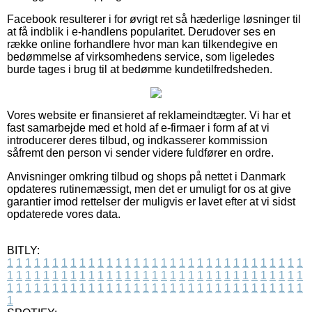
Facebook resulterer i for øvrigt ret så hæderlige løsninger til
at få indblik i e-handlens popularitet. Derudover ses en
række online forhandlere hvor man kan tilkendegive en
bedømmelse af virksomhedens service, som ligeledes
burde tages i brug til at bedømme kundetilfredsheden.
Vores website er finansieret af reklameindtægter. Vi har et
fast samarbejde med et hold af e-firmaer i form af at vi
introducerer deres tilbud, og indkasserer kommission
såfremt den person vi sender videre fuldfører en ordre.
Anvisninger omkring tilbud og shops på nettet i Danmark
opdateres rutinemæssigt, men det er umuligt for os at give
garantier imod rettelser der muligvis er lavet efter at vi sidst
opdaterede vores data.
BITLY:
1
1
1
1
1
1
1
1
1
1
1
1
1
1
1
1
1
1
1
1
1
1
1
1
1
1
1
1
1
1
1
1
1
1
1
1
1
1
1
1
1
1
1
1
1
1
1
1
1
1
1
1
1
1
1
1
1
1
1
1
1
1
1
1
1
1
1
1
1
1
1
1
1
1
1
1
1
1
1
1
1
1
1
1
1
1
1
1
1
1
1
1
1
1
1
1
1
1
1
1