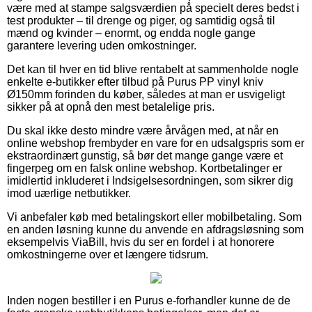
være med at stampe salgsværdien på specielt deres bedst i
test produkter – til drenge og piger, og samtidig også til
mænd og kvinder – enormt, og endda nogle gange
garantere levering uden omkostninger.
Det kan til hver en tid blive rentabelt at sammenholde nogle
enkelte e-butikker efter tilbud på Purus PP vinyl kniv
Ø150mm forinden du køber, således at man er usvigeligt
sikker på at opnå den mest betalelige pris.
Du skal ikke desto mindre være årvågen med, at når en
online webshop frembyder en vare for en udsalgspris som er
ekstraordinært gunstig, så bør det mange gange være et
fingerpeg om en falsk online webshop. Kortbetalinger er
imidlertid inkluderet i Indsigelsesordningen, som sikrer dig
imod uærlige netbutikker.
Vi anbefaler køb med betalingskort eller mobilbetaling. Som
en anden løsning kunne du anvende en afdragsløsning som
eksempelvis ViaBill, hvis du ser en fordel i at honorere
omkostningerne over et længere tidsrum.
Inden nogen bestiller i en Purus e-forhandler kunne de de