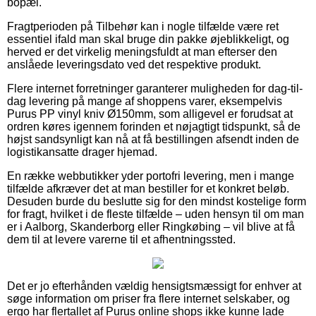
bopæl.
Fragtperioden på Tilbehør kan i nogle tilfælde være ret
essentiel ifald man skal bruge din pakke øjeblikkeligt, og
herved er det virkelig meningsfuldt at man efterser den
anslåede leveringsdato ved det respektive produkt.
Flere internet forretninger garanterer muligheden for dag-til-
dag levering på mange af shoppens varer, eksempelvis
Purus PP vinyl kniv Ø150mm, som alligevel er forudsat at
ordren køres igennem forinden et nøjagtigt tidspunkt, så de
højst sandsynligt kan nå at få bestillingen afsendt inden de
logistikansatte drager hjemad.
En række webbutikker yder portofri levering, men i mange
tilfælde afkræver det at man bestiller for et konkret beløb.
Desuden burde du beslutte sig for den mindst kostelige form
for fragt, hvilket i de fleste tilfælde – uden hensyn til om man
er i Aalborg, Skanderborg eller Ringkøbing – vil blive at få
dem til at levere varerne til et afhentningssted.
Det er jo efterhånden vældig hensigtsmæssigt for enhver at
søge information om priser fra flere internet selskaber, og
ergo har flertallet af Purus online shops ikke kunne lade