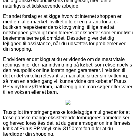
facto granske webbutikkens betingelser, men det er
naturligvis et tidskrævende arbejde.
Et andet forslag er at kigge hvorvidt internet shoppen er
medlem af e-mærket, hvilket ofte er en garanti for at e-
butikken respekterer dansk lovgivning, tillige med at
netshoppen jævnligt monitoreres af eksperter som er indført i
bestemmelserne på området. Desuden giver det dig
lejlighed til assistance, når du udsættes for problemer ved
din shopping.
Endvidere er det klogt at du er vidende om de mest vitale
retningslinjer der har indvirkning på købet, som eksempelvis
den returpolitik online forretningen garanterer. I relation til
det er det virkelig relevant, at man altid sikrer sin kvittering,
så man en anden gang vil kunne vidne om købet af Purus
PP vinyl kniv Ø150mm, uafhængig om man søger efter varer
til en voksen eller et barn.
Trustpilot frembringer ganske fordelagtige muligheder for at
læse ganske mange eksisterende forbrugeres anmeldelser
og herved foreslåes det, at du gennemsøger online firmaets
kritik af Purus PP vinyl kniv Ø150mm forud for at du
færdiggør din shopping.