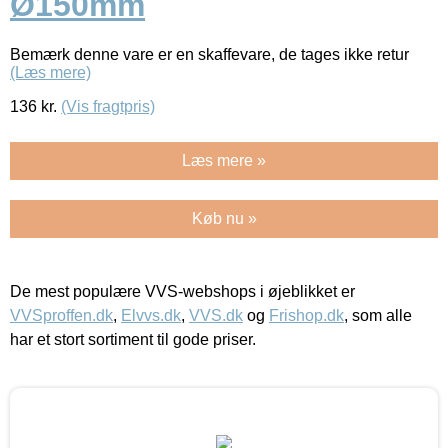
Ø150mm
Bemærk denne vare er en skaffevare, de tages ikke retur
(Læs mere)
136
kr.
(Vis fragtpris)
Læs mere »
Køb nu »
De mest populære VVS-webshops i øjeblikket er
VVSproffen.dk
,
Elvvs.dk
,
VVS.dk
og
Frishop.dk
, som alle
har et stort sortiment til gode priser.