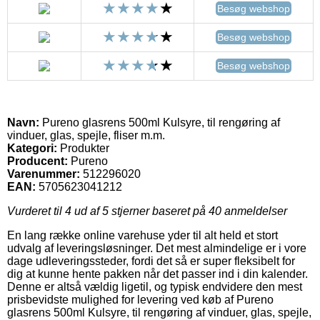
Besøg webshop
Besøg webshop
Besøg webshop
Navn:
Pureno glasrens 500ml Kulsyre, til rengøring af
vinduer, glas, spejle, fliser m.m.
Kategori:
Produkter
Producent:
Pureno
Varenummer:
512296020
EAN:
5705623041212
Vurderet til
4
ud af 5 stjerner baseret på
40
anmeldelser
En lang række online varehuse yder til alt held et stort
udvalg af leveringsløsninger. Det mest almindelige er i vore
dage udleveringssteder, fordi det så er super fleksibelt for
dig at kunne hente pakken når det passer ind i din kalender.
Denne er altså vældig ligetil, og typisk endvidere den mest
prisbevidste mulighed for levering ved køb af Pureno
glasrens 500ml Kulsyre, til rengøring af vinduer, glas, spejle,