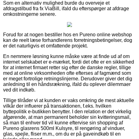
Som en alternativ mulighed burde du overveje et
afdragstilbud fra fx ViaBill, ifald du efterspørger at afdrage
omkostningerne senere.
Forud for at nogen bestiller hos en Pureno online webshop
kan de reelt læse forhandlerens forretningsbetingelser, dog
er det naturligvis et omfattende projekt.
En nemmere løsning kunne måske være at finde ud af om
internet selskabet er e-mærket, fordi det ofte er en sikkerhed
for at internet firmaet retter sig efter de danske regler, tillige
med at online virksomheden ofte efterses af fagmænd som
er meget fortrolige retningslinjerne. Derudover giver det dig
anledning til en håndsrækning, ifald du oplever dilemmaer
ved dit indkøb.
Tillige tilråder vi at kunden er vaks omkring de mest aktuelle
vilkår der influerer på transaktionen, f.eks. hvilken
byttepolitik e-butikken benytter. I den relation er det virkelig
afgørende, at man permanent beholder sin kvitteringsmail,
så man til enhver tid vil kunne eftervise sin shopping af
Pureno glasrens 500ml Kulsyre, til rengøring af vinduer,
glas, spejle, fliser m.m., om du er på gaveindkøb til en