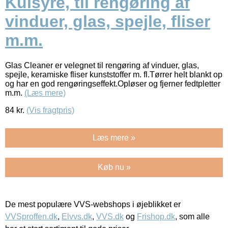
Kulsyre, til rengøring af
vinduer, glas, spejle, fliser
m.m.
Glas Cleaner er velegnet til rengøring af vinduer, glas,
spejle, keramiske fliser kunststoffer m. fl.Tørrer helt blankt op
og har en god rengøringseffekt.Opløser og fjerner fedtpletter
m.m.
(Læs mere)
84
kr.
(Vis fragtpris)
Læs mere »
Køb nu »
De mest populære VVS-webshops i øjeblikket er
VVSproffen.dk
,
Elvvs.dk
,
VVS.dk
og
Frishop.dk
, som alle