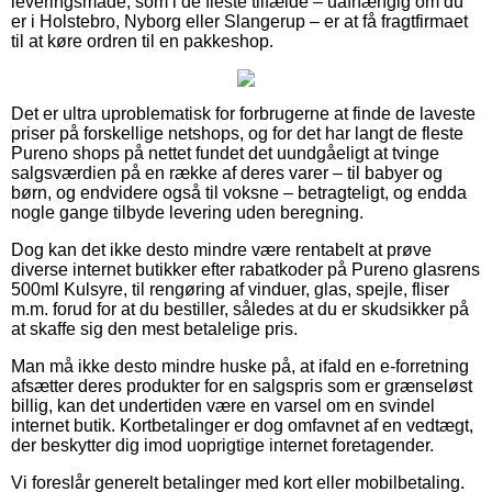
leveringsmåde, som i de fleste tilfælde – uafhængig om du
er i Holstebro, Nyborg eller Slangerup – er at få fragtfirmaet
til at køre ordren til en pakkeshop.
Det er ultra uproblematisk for forbrugerne at finde de laveste
priser på forskellige netshops, og for det har langt de fleste
Pureno shops på nettet fundet det uundgåeligt at tvinge
salgsværdien på en række af deres varer – til babyer og
børn, og endvidere også til voksne – betragteligt, og endda
nogle gange tilbyde levering uden beregning.
Dog kan det ikke desto mindre være rentabelt at prøve
diverse internet butikker efter rabatkoder på Pureno glasrens
500ml Kulsyre, til rengøring af vinduer, glas, spejle, fliser
m.m. forud for at du bestiller, således at du er skudsikker på
at skaffe sig den mest betalelige pris.
Man må ikke desto mindre huske på, at ifald en e-forretning
afsætter deres produkter for en salgspris som er grænseløst
billig, kan det undertiden være en varsel om en svindel
internet butik. Kortbetalinger er dog omfavnet af en vedtægt,
der beskytter dig imod uoprigtige internet foretagender.
Vi foreslår generelt betalinger med kort eller mobilbetaling.