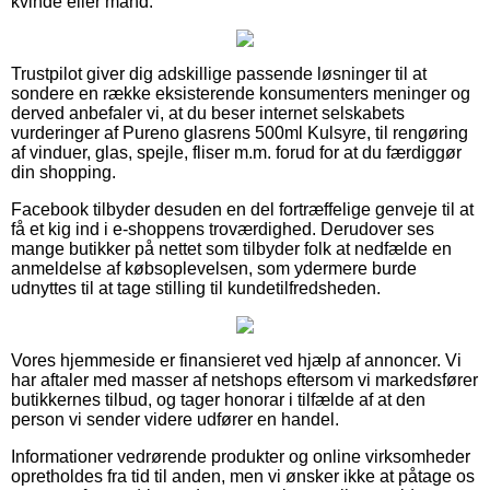
kvinde eller mand.
Trustpilot giver dig adskillige passende løsninger til at
sondere en række eksisterende konsumenters meninger og
derved anbefaler vi, at du beser internet selskabets
vurderinger af Pureno glasrens 500ml Kulsyre, til rengøring
af vinduer, glas, spejle, fliser m.m. forud for at du færdiggør
din shopping.
Facebook tilbyder desuden en del fortræffelige genveje til at
få et kig ind i e-shoppens troværdighed. Derudover ses
mange butikker på nettet som tilbyder folk at nedfælde en
anmeldelse af købsoplevelsen, som ydermere burde
udnyttes til at tage stilling til kundetilfredsheden.
Vores hjemmeside er finansieret ved hjælp af annoncer. Vi
har aftaler med masser af netshops eftersom vi markedsfører
butikkernes tilbud, og tager honorar i tilfælde af at den
person vi sender videre udfører en handel.
Informationer vedrørende produkter og online virksomheder
opretholdes fra tid til anden, men vi ønsker ikke at påtage os