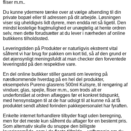
fliser m.m..
Du kunne ydermere tænke over at vælge afsending til din
private bopæl eller til adressen på dit arbejde. Løsningen
viser sig uheldigvis lidt dyrere, men endda ret så ligetil. Den
mindst kostelige fragtmulighed er unægtelig at hente ordren
selv, men dette forudsætter at du lever i nærheden af online
butikkens tilholdssted.
Leveringstiden på Produkter er naturligvis ekstremt vital
såfremt vi har brug for pakken om kort tid, så af den grund er
det øjensynligt meningsfuldt at man checker den forventede
leveringstid på den respektive vare.
En del online butikker stiller garanti om levering på
næstkommende hverdag på en hel del produkter,
eksempelvis Pureno glasrens 500ml Kulsyre, til rengøring af
vinduer, glas, spejle, fliser m.m., som trods alt er
underforstået at ordren aflægges før et konkret tidspunkt,
med hensynstagen til at de har udsigt til at kunne nå at få
produktet sendt afsted forinden pakkepersonalet har fyraften.
Enkelte internet forhandlere tilbyder fragt uden beregning,
men for det meste kun såfremt du aftager for en bestemt pris.
Som alternativ skulle du snuppe den billigste