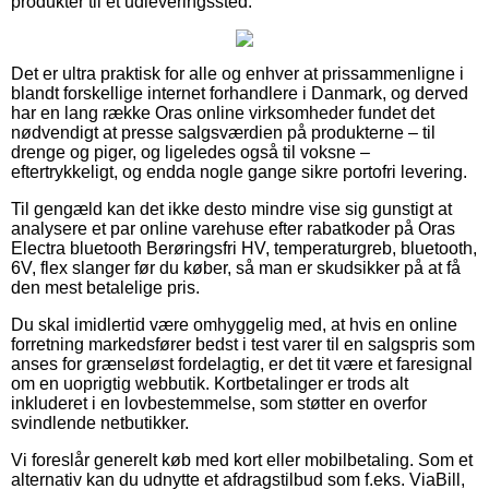
produkter til et udleveringssted.
Det er ultra praktisk for alle og enhver at prissammenligne i
blandt forskellige internet forhandlere i Danmark, og derved
har en lang række Oras online virksomheder fundet det
nødvendigt at presse salgsværdien på produkterne – til
drenge og piger, og ligeledes også til voksne –
eftertrykkeligt, og endda nogle gange sikre portofri levering.
Til gengæld kan det ikke desto mindre vise sig gunstigt at
analysere et par online varehuse efter rabatkoder på Oras
Electra bluetooth Berøringsfri HV, temperaturgreb, bluetooth,
6V, flex slanger før du køber, så man er skudsikker på at få
den mest betalelige pris.
Du skal imidlertid være omhyggelig med, at hvis en online
forretning markedsfører bedst i test varer til en salgspris som
anses for grænseløst fordelagtig, er det tit være et faresignal
om en uoprigtig webbutik. Kortbetalinger er trods alt
inkluderet i en lovbestemmelse, som støtter en overfor
svindlende netbutikker.
Vi foreslår generelt køb med kort eller mobilbetaling. Som et
alternativ kan du udnytte et afdragstilbud som f.eks. ViaBill,