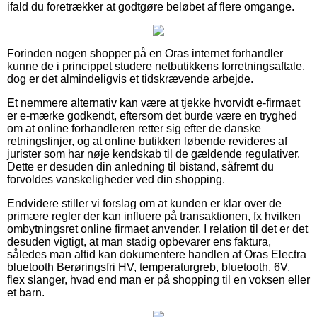
ifald du foretrækker at godtgøre beløbet af flere omgange.
Forinden nogen shopper på en Oras internet forhandler
kunne de i princippet studere netbutikkens forretningsaftale,
dog er det almindeligvis et tidskrævende arbejde.
Et nemmere alternativ kan være at tjekke hvorvidt e-firmaet
er e-mærke godkendt, eftersom det burde være en tryghed
om at online forhandleren retter sig efter de danske
retningslinjer, og at online butikken løbende revideres af
jurister som har nøje kendskab til de gældende regulativer.
Dette er desuden din anledning til bistand, såfremt du
forvoldes vanskeligheder ved din shopping.
Endvidere stiller vi forslag om at kunden er klar over de
primære regler der kan influere på transaktionen, fx hvilken
ombytningsret online firmaet anvender. I relation til det er det
desuden vigtigt, at man stadig opbevarer ens faktura,
således man altid kan dokumentere handlen af Oras Electra
bluetooth Berøringsfri HV, temperaturgreb, bluetooth, 6V,
flex slanger, hvad end man er på shopping til en voksen eller
et barn.