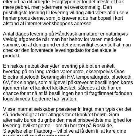
eller ud på dit arbejde. Fragttypen er for det meste et hak
mere pebret, men ydermere ret overkommelig. Den
prisbilligste løsning til levering vil dog altid være at du selv
henter produkterne, som jo kræver at du har bopæl i kort
afstand af internet webshoppens adresse.
Antal dages levering på Håndvask armaturer er naturligvis
vældig afgørende når man har behov for varen med det
samme, og af den grund er det øjensynligt essentielt at man
checker den forventede leveringsdato for det aktuelle
produkt.
En række netbutikker yder levering på blot en enkelt
hverdag på en lang række varenumre, eksempelvis Oras
Electra bluetooth Berøringsfri HV, temperaturgreb, bluetooth,
6V, flex slanger, som alligevel påkræver at bestillingen køres
igennem før et konkret klokkeslæt, således at de har en
chance for at nå at få bestillingen hen til fragtfirmaet forinden
logistikmedarbejderne har fyraften.
Visse internet selskaber præsterer fri fragt, men typisk er det
så nødvendigt at der aftages for et konkret beløb. Som
alternativ burde du gribe den mest prisbevidste mulighed for
levering, hvilket gerne – om du bor tæt på Roskilde,
Slagelse eller Faaborg – vil blive at få dem til at køre dine