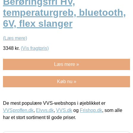
Berøringsfri HV,
temperaturgreb, bluetooth,
6V, flex slanger
(Læs mere)
3348
kr.
(Vis fragtpris)
Læs mere »
Køb nu »
De mest populære VVS-webshops i øjeblikket er
VVSproffen.dk
,
Elvvs.dk
,
VVS.dk
og
Frishop.dk
, som alle
har et stort sortiment til gode priser.