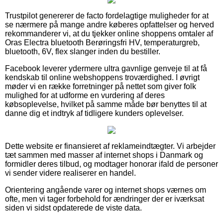
Trustpilot genererer de facto fordelagtige muligheder for at
se nærmere på mange andre køberes opfattelser og herved
rekommanderer vi, at du tjekker online shoppens omtaler af
Oras Electra bluetooth Berøringsfri HV, temperaturgreb,
bluetooth, 6V, flex slanger inden du bestiller.
Facebook leverer ydermere ultra gavnlige genveje til at få
kendskab til online webshoppens troværdighed. I øvrigt
møder vi en række forretninger på nettet som giver folk
mulighed for at udforme en vurdering af deres
købsoplevelse, hvilket på samme måde bør benyttes til at
danne dig et indtryk af tidligere kunders oplevelser.
Dette website er finansieret af reklameindtægter. Vi arbejder
tæt sammen med masser af internet shops i Danmark og
formidler deres tilbud, og modtager honorar ifald de personer
vi sender videre realiserer en handel.
Orientering angående varer og internet shops værnes om
ofte, men vi tager forbehold for ændringer der er iværksat
siden vi sidst opdaterede de viste data.