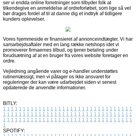
ser vi endda online forretninger som tilbyder folk at
tilkendegive en anmeldelse af ordreforløbet, som lige så vel
bør drages fordel af til at danne dig et indtryk af tidligere
kunders oplevelser.
Vores hjemmeside er finansieret af annonceindtægter. Vi har
samarbejdsaftaler med en lang række netshops idet vi
promoverer firmaernes tilbud, og tjener betaling under
forudsætning af at en bruger fra vores website foretager en
ordre.
Vejledning angående varer og e-handler understøttes
rutinemæssigt, men vi påtager os ikke ansvaret for
reguleringer der kan være udarbejdet siden vi senest
opdaterede de anvendte informationer.
BITLY:
1
1
1
1
1
1
1
1
1
1
1
1
1
1
1
1
1
1
1
1
1
1
1
1
1
1
1
1
1
1
1
1
1
1
1
1
1
1
1
1
1
1
1
1
1
1
1
1
1
1
1
1
1
1
1
1
1
1
1
1
1
1
1
1
1
1
1
1
1
1
1
1
1
1
1
1
1
1
1
1
1
1
1
1
1
1
1
1
1
1
1
1
1
1
1
1
1
1
1
1
SPOTIFY: