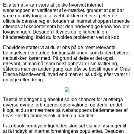
Et alternativ kan være at tjekke hvorvidt internet
webshoppen er verificeret af e-mærket, grundet at det bør
være en antydning af at webbutikken retter sig efter de
officielle danske regler, foruden at internet shoppen løbende
efterses af eksperter som har den nødvendige knowhow om
lovgivningen. Desuden tilbydes du lejlighed til en
håndsrækning, ifald du forvoldes problemer ved dit køb.
Endvidere støtter vi at du er obs på de mest relevante
betingelser der gælder for transaktionen, som fx den bytteret
netbutikken kører med. På grund af dette er det også
relevant, at man når som helst opbevarer sin kvittering,
således man en anden gang kan påvise bestillingen af Oras
Electra blandeventil, hvad end man er på udkig efter varer til
en pige eller dreng.
Trustpilot bringer dig absolut solide chancer for at eftergå
diverse øvrige forbrugeres observationer og derfor er det
klogt, at du ser nærmere på webshoppens bedømmelser af
Oras Electra blandeventil inden du handler.
Facebook frembyder ligeledes stort set stabile løsninger til
at få indtryk af internet forretningens popularitet. Desuden