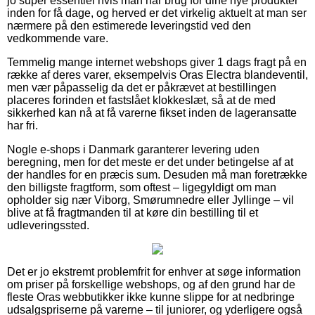
jo super essentiel hvis man har brug for dine nye produkter
inden for få dage, og herved er det virkelig aktuelt at man ser
nærmere på den estimerede leveringstid ved den
vedkommende vare.
Temmelig mange internet webshops giver 1 dags fragt på en
række af deres varer, eksempelvis Oras Electra blandeventil,
men vær påpasselig da det er påkrævet at bestillingen
placeres forinden et fastslået klokkeslæt, så at de med
sikkerhed kan nå at få varerne fikset inden de lageransatte
har fri.
Nogle e-shops i Danmark garanterer levering uden
beregning, men for det meste er det under betingelse af at
der handles for en præcis sum. Desuden må man foretrække
den billigste fragtform, som oftest – ligegyldigt om man
opholder sig nær Viborg, Smørumnedre eller Jyllinge – vil
blive at få fragtmanden til at køre din bestilling til et
udleveringssted.
Det er jo ekstremt problemfrit for enhver at søge information
om priser på forskellige webshops, og af den grund har de
fleste Oras webbutikker ikke kunne slippe for at nedbringe
udsalgspriserne på varerne – til juniorer, og yderligere også