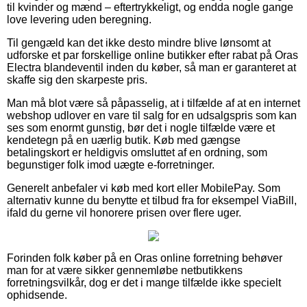
til kvinder og mænd – eftertrykkeligt, og endda nogle gange
love levering uden beregning.
Til gengæld kan det ikke desto mindre blive lønsomt at
udforske et par forskellige online butikker efter rabat på Oras
Electra blandeventil inden du køber, så man er garanteret at
skaffe sig den skarpeste pris.
Man må blot være så påpasselig, at i tilfælde af at en internet
webshop udlover en vare til salg for en udsalgspris som kan
ses som enormt gunstig, bør det i nogle tilfælde være et
kendetegn på en uærlig butik. Køb med gængse
betalingskort er heldigvis omsluttet af en ordning, som
begunstiger folk imod uægte e-forretninger.
Generelt anbefaler vi køb med kort eller MobilePay. Som
alternativ kunne du benytte et tilbud fra for eksempel ViaBill,
ifald du gerne vil honorere prisen over flere uger.
Forinden folk køber på en Oras online forretning behøver
man for at være sikker gennemløbe netbutikkens
forretningsvilkår, dog er det i mange tilfælde ikke specielt
ophidsende.