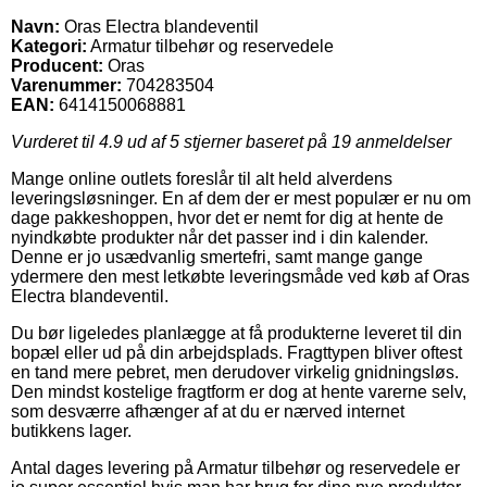
Navn:
Oras Electra blandeventil
Kategori:
Armatur tilbehør og reservedele
Producent:
Oras
Varenummer:
704283504
EAN:
6414150068881
Vurderet til
4.9
ud af 5 stjerner baseret på
19
anmeldelser
Mange online outlets foreslår til alt held alverdens
leveringsløsninger. En af dem der er mest populær er nu om
dage pakkeshoppen, hvor det er nemt for dig at hente de
nyindkøbte produkter når det passer ind i din kalender.
Denne er jo usædvanlig smertefri, samt mange gange
ydermere den mest letkøbte leveringsmåde ved køb af Oras
Electra blandeventil.
Du bør ligeledes planlægge at få produkterne leveret til din
bopæl eller ud på din arbejdsplads. Fragttypen bliver oftest
en tand mere pebret, men derudover virkelig gnidningsløs.
Den mindst kostelige fragtform er dog at hente varerne selv,
som desværre afhænger af at du er nærved internet
butikkens lager.
Antal dages levering på Armatur tilbehør og reservedele er