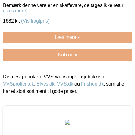
Bemærk denne vare er en skaffevare, de tages ikke retur
(Læs mere)
1682
kr.
(Vis fragtpris)
Læs mere »
Køb nu »
De mest populære VVS-webshops i øjeblikket er
VVSproffen.dk
,
Elvvs.dk
,
VVS.dk
og
Frishop.dk
, som alle
har et stort sortiment til gode priser.