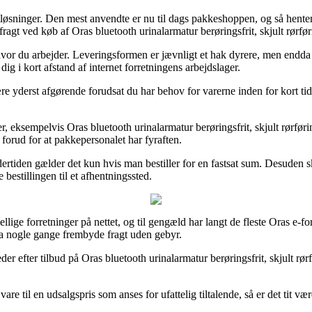
tløsninger. Den mest anvendte er nu til dags pakkeshoppen, og så hente
fragt ved køb af Oras bluetooth urinalarmatur berøringsfrit, skjult rørfør
 hvor du arbejder. Leveringsformen er jævnligt et hak dyrere, men endda e
g i kort afstand af internet forretningens arbejdslager.
re yderst afgørende forudsat du har behov for varerne inden for kort tid,
er, eksempelvis Oras bluetooth urinalarmatur berøringsfrit, skjult rørfør
 forud for at pakkepersonalet har fyraften.
rtiden gælder det kun hvis man bestiller for en fastsat sum. Desuden ska
bestillingen til et afhentningssted.
llige forretninger på nettet, og til gengæld har langt de fleste Oras e-fo
da nogle gange frembyde fragt uden gebyr.
r efter tilbud på Oras bluetooth urinalarmatur berøringsfrit, skjult rør
e til en udsalgspris som anses for ufattelig tiltalende, så er det tit væ