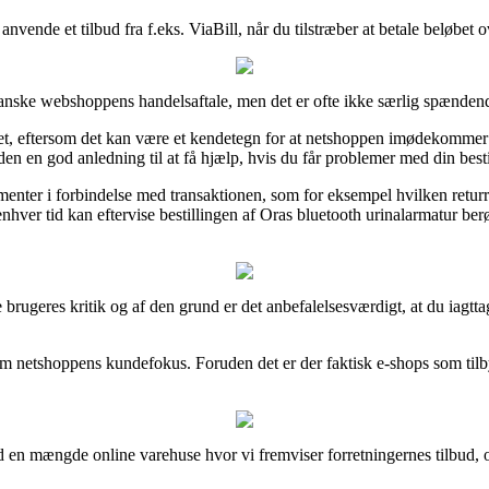
 anvende et tilbud fra f.eks. ViaBill, når du tilstræber at betale beløbet 
anske webshoppens handelsaftale, men det er ofte ikke særlig spænden
rket, eftersom det kan være et kendetegn for at netshoppen imødekommer 
suden en god anledning til at få hjælp, hvis du får problemer med din besti
enter i forbindelse med transaktionen, som for eksempel hvilken returrett
 enhver tid kan eftervise bestillingen af Oras bluetooth urinalarmatur ber
 brugeres kritik og af den grund er det anbefalelsesværdigt, at du iagttag
om netshoppens kundefokus. Foruden det er der faktisk e-shops som tilb
ed en mængde online varehuse hvor vi fremviser forretningernes tilbud,