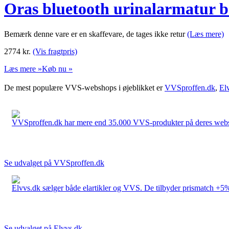
Oras bluetooth urinalarmatur be
Bemærk denne vare er en skaffevare, de tages ikke retur
(Læs mere)
2774
kr.
(Vis fragtpris)
Læs mere »
Køb nu »
De mest populære VVS-webshops i øjeblikket er
VVSproffen.dk
,
El
VVSproffen.dk har mere end 35.000 VVS-produkter på deres webshop
Se udvalget på VVSproffen.dk
Elvvs.dk sælger både elartikler og VVS. De tilbyder prismatch +5%,
Se udvalget på Elvvs.dk