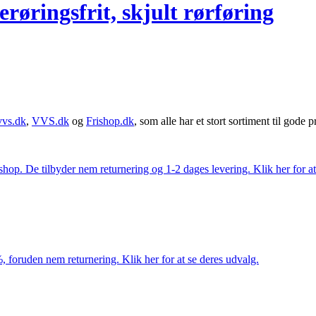
røringsfrit, skjult rørføring
vvs.dk
,
VVS.dk
og
Frishop.dk
, som alle har et stort sortiment til gode pr
. De tilbyder nem returnering og 1-2 dages levering. Klik her for at 
 foruden nem returnering. Klik her for at se deres udvalg.