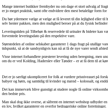
Mange internet butikker frembyder nu om dage et stort udvalg af frag
er jo meget praktisk, samt ofte endvidere den mest betalelige form for 
Du bør ydermere vælge at vælge at få leveret til din lejlighed eller til
selv henter pakken, men den mulighed beroer på at du fysisk befinder di
Leveringstiden på Tilbehør & reservedele til urinaler & bideter kan væ
forventede leveringsdato på den respektive vare.
Størstedelen af online selskaber garanterer 1 dags fragt på utallige var
tidspunkt, så at de sandsynligvis kan nå at få de nye varer sendt afsted
Visse internet forhandlere præsterer levering uden beregning, men unde
om du er ved Kolding, Haderslev eller Tønder – er at få dem til at køre 
Det er jo særligt ukompliceret for folk at vurdere prisniveauet på forske
babyer og børn, og samtidig til kvinder og mænd – kolossalt, og end
Det kan immervæk blive gunstigt at studere nogle få online virksomhede
den bedste pris.
Man skal dog ikke overse, at såfremt en internet webshop udbyder en var
en lov, hvilket garanterer en overfor bedrageriske online forretninger.