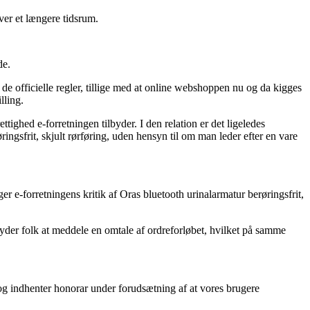
over et længere tidsrum.
de.
de officielle regler, tillige med at online webshoppen nu og da kigges
lling.
ighed e-forretningen tilbyder. I den relation er det ligeledes
øringsfrit, skjult rørføring, uden hensyn til om man leder efter en vare
er e-forretningens kritik af Oras bluetooth urinalarmatur berøringsfrit,
yder folk at meddele en omtale af ordreforløbet, hvilket på samme
 og indhenter honorar under forudsætning af at vores brugere