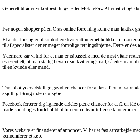
Generelt tilråder vi kortbestillinger eller MobilePay. Alternativt bør du
Før nogen shopper på en Oras online forretning kunne man faktisk gr
Et andet forslag er at kontrollere hvorvidt internet butikken er e-mæ
til af specialister der er meget fortrolige retningslinjerne. Dette er de
Ydermere går vi ind for at man er påpasselig med de mest vitale reglem
essesentielt, at man stadig bevarer sin kvitteringsmail, således man til
til en kvinde eller mand.
Trustpilot yder adskillige gavnlige chancer for at læse flere nuværende
skjult rørføring inden du køber.
Facebook forærer dig lignende aldeles pæne chancer for at få en idé 
måde kan drages fordel af til at fornemme hvor tilfredse kunderne er.
Vores website er finansieret af annoncer. Vi har et fast samarbejde m
gennemfører et køb.