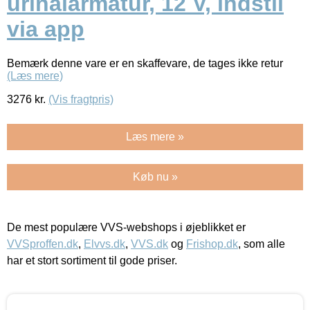
urinalarmatur, 12 V, indstil
via app
Bemærk denne vare er en skaffevare, de tages ikke retur
(Læs mere)
3276
kr.
(Vis fragtpris)
Læs mere »
Køb nu »
De mest populære VVS-webshops i øjeblikket er
VVSproffen.dk
,
Elvvs.dk
,
VVS.dk
og
Frishop.dk
, som alle
har et stort sortiment til gode priser.