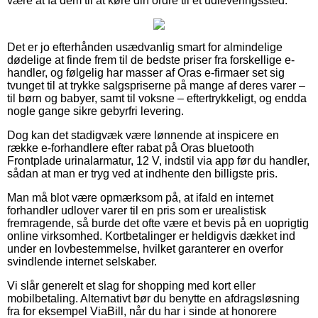
være at få dem til at køre din ordre til et udleveringssted.
Det er jo efterhånden usædvanlig smart for almindelige
dødelige at finde frem til de bedste priser fra forskellige e-
handler, og følgelig har masser af Oras e-firmaer set sig
tvunget til at trykke salgspriserne på mange af deres varer –
til børn og babyer, samt til voksne – eftertrykkeligt, og endda
nogle gange sikre gebyrfri levering.
Dog kan det stadigvæk være lønnende at inspicere en
række e-forhandlere efter rabat på Oras bluetooth
Frontplade urinalarmatur, 12 V, indstil via app før du handler,
sådan at man er tryg ved at indhente den billigste pris.
Man må blot være opmærksom på, at ifald en internet
forhandler udlover varer til en pris som er urealistisk
fremragende, så burde det ofte være et bevis på en uoprigtig
online virksomhed. Kortbetalinger er heldigvis dækket ind
under en lovbestemmelse, hvilket garanterer en overfor
svindlende internet selskaber.
Vi slår generelt et slag for shopping med kort eller
mobilbetaling. Alternativt bør du benytte en afdragsløsning
fra for eksempel ViaBill, når du har i sinde at honorere