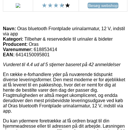
Besøg webshop
Navn:
Oras bluetooth Frontplade urinalarmatur, 12 V, indstil
via app
Kategori:
Tilbehør & reservedele til urinaler & bideter
Producent:
Oras
Varenummer:
618853414
EAN:
6414150095801
Vurderet til
4.4
ud af 5 stjerner baseret på
42
anmeldelser
En række e-forhandlere yder på nuværende tidspunkt
diverse leveringsformer. Den mest moderne er for øjeblikket
at få leveret til en pakkeshop, hvor det er nemt for dig at
hente de bestilte varer den dag der passer dig.
Fragtmuligheden er altså meget ukompliceret, og endda
derudover den mest prisbevidste leveringsudgave ved køb
af Oras bluetooth Frontplade urinalarmatur, 12 V, indstil via
app.
Du kan ydermere foretrække at få ordren bragt til din
hjemmeadresse eller til adressen på dit arbejde. Løsningen