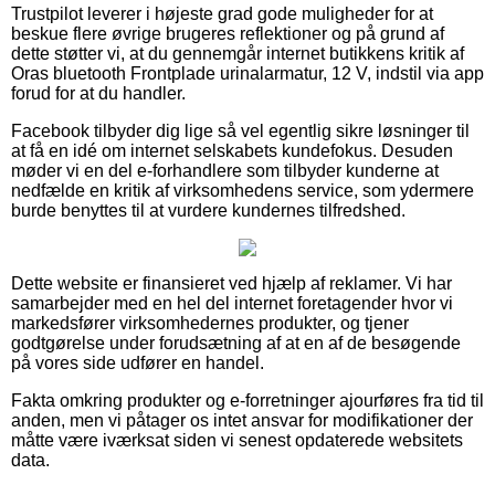
Trustpilot leverer i højeste grad gode muligheder for at
beskue flere øvrige brugeres reflektioner og på grund af
dette støtter vi, at du gennemgår internet butikkens kritik af
Oras bluetooth Frontplade urinalarmatur, 12 V, indstil via app
forud for at du handler.
Facebook tilbyder dig lige så vel egentlig sikre løsninger til
at få en idé om internet selskabets kundefokus. Desuden
møder vi en del e-forhandlere som tilbyder kunderne at
nedfælde en kritik af virksomhedens service, som ydermere
burde benyttes til at vurdere kundernes tilfredshed.
Dette website er finansieret ved hjælp af reklamer. Vi har
samarbejder med en hel del internet foretagender hvor vi
markedsfører virksomhedernes produkter, og tjener
godtgørelse under forudsætning af at en af de besøgende
på vores side udfører en handel.
Fakta omkring produkter og e-forretninger ajourføres fra tid til
anden, men vi påtager os intet ansvar for modifikationer der
måtte være iværksat siden vi senest opdaterede websitets
data.