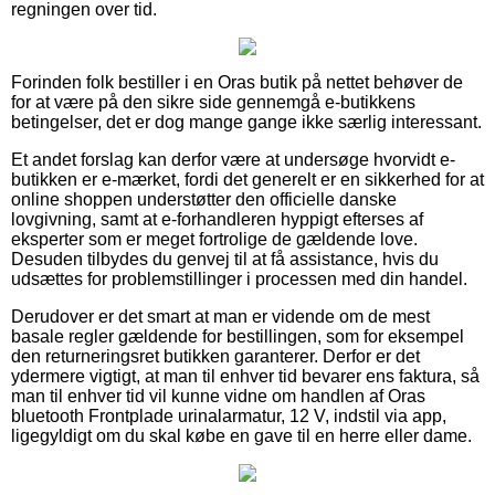
regningen over tid.
Forinden folk bestiller i en Oras butik på nettet behøver de
for at være på den sikre side gennemgå e-butikkens
betingelser, det er dog mange gange ikke særlig interessant.
Et andet forslag kan derfor være at undersøge hvorvidt e-
butikken er e-mærket, fordi det generelt er en sikkerhed for at
online shoppen understøtter den officielle danske
lovgivning, samt at e-forhandleren hyppigt efterses af
eksperter som er meget fortrolige de gældende love.
Desuden tilbydes du genvej til at få assistance, hvis du
udsættes for problemstillinger i processen med din handel.
Derudover er det smart at man er vidende om de mest
basale regler gældende for bestillingen, som for eksempel
den returneringsret butikken garanterer. Derfor er det
ydermere vigtigt, at man til enhver tid bevarer ens faktura, så
man til enhver tid vil kunne vidne om handlen af Oras
bluetooth Frontplade urinalarmatur, 12 V, indstil via app,
ligegyldigt om du skal købe en gave til en herre eller dame.