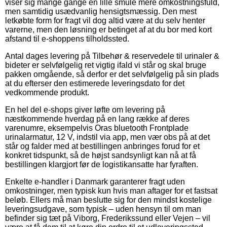
viser sig mange gange en lille smule mere omkostningsfuld,
men samtidig usædvanlig hensigtsmæssig. Den mest
letkøbte form for fragt vil dog altid være at du selv henter
varerne, men den løsning er betinget af at du bor med kort
afstand til e-shoppens tilholdssted.
Antal dages levering på Tilbehør & reservedele til urinaler &
bideter er selvfølgelig ret vigtig ifald vi står og skal bruge
pakken omgående, så derfor er det selvfølgelig på sin plads
at du efterser den estimerede leveringsdato for det
vedkommende produkt.
En hel del e-shops giver løfte om levering på
næstkommende hverdag på en lang række af deres
varenumre, eksempelvis Oras bluetooth Frontplade
urinalarmatur, 12 V, indstil via app, men vær obs på at det
står og falder med at bestillingen anbringes forud for et
konkret tidspunkt, så de højst sandsynligt kan nå at få
bestillingen klargjort før de logistikansatte har fyraften.
Enkelte e-handler i Danmark garanterer fragt uden
omkostninger, men typisk kun hvis man aftager for et fastsat
beløb. Ellers må man beslutte sig for den mindst kostelige
leveringsudgave, som typisk – uden hensyn til om man
befinder sig tæt på Viborg, Frederikssund eller Vejen – vil