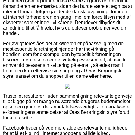
En anden løsning kunne måske være at granske om online
forhandleren er e-mærket, siden det burde være et tegn på at
internet firmaet følger gældende dansk lovgivning, foruden
at internet forhandleren en gang i mellem føres tilsyn med af
eksperter som er inde i vilkårene. Derudover tilbydes du
anledning til at få hjælp, hvis du oplever problemer ved din
handel.
For øvrigt foreslåes det at køberen er påpasselig med de
mest essentielle retningslinjer der har indvirkning på
handlen, som for eksempel den byttepolitik forretningen
tilsikrer. I den relation er det virkelig essesentielt, at man til
enhver tid bevarer sin kvittering på e-mail, således man i
fremtiden kan eftervise sin shopping af Oras Berøringsfri
styre, uanset om du shopper til en dame eller herre.
Trustpilot resulterer i uden sammenligning relevante genveje
til at kigge på ret mange nuværende brugeres bedømmelser
og af den grund er det anbefalelsesværdigt, at du analyserer
e-forretningens anmeldelser af Oras Berøringsfri styre forud
for at du køber.
Facebook byder på ydermere aldeles relevante muligheder
for at få et kig ind i internet shoppens pålidelighed.