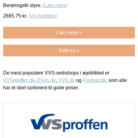
Berøringsfri styre.
(Læs mere)
2665.75
kr.
(Vis fragtpris)
Læs mere »
Køb nu »
De mest populære VVS-webshops i øjeblikket er
VVSproffen.dk
,
Elvvs.dk
,
VVS.dk
og
Frishop.dk
, som alle
har et stort sortiment til gode priser.