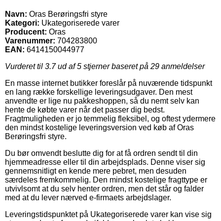
Navn:
Oras Berøringsfri styre
Kategori:
Ukategoriserede varer
Producent:
Oras
Varenummer:
704283800
EAN:
6414150044977
Vurderet til
3.7
ud af 5 stjerner baseret på
29
anmeldelser
En masse internet butikker foreslår på nuværende tidspunkt
en lang række forskellige leveringsudgaver. Den mest
anvendte er lige nu pakkeshoppen, så du nemt selv kan
hente de købte varer når det passer dig bedst.
Fragtmuligheden er jo temmelig fleksibel, og oftest ydermere
den mindst kostelige leveringsversion ved køb af Oras
Berøringsfri styre.
Du bør omvendt beslutte dig for at få ordren sendt til din
hjemmeadresse eller til din arbejdsplads. Denne viser sig
gennemsnitligt en kende mere pebret, men desuden
særdeles fremkommelig. Den mindst kostelige fragttype er
utvivlsomt at du selv henter ordren, men det står og falder
med at du lever nærved e-firmaets arbejdslager.
Leveringstidspunktet på Ukategoriserede varer kan vise sig