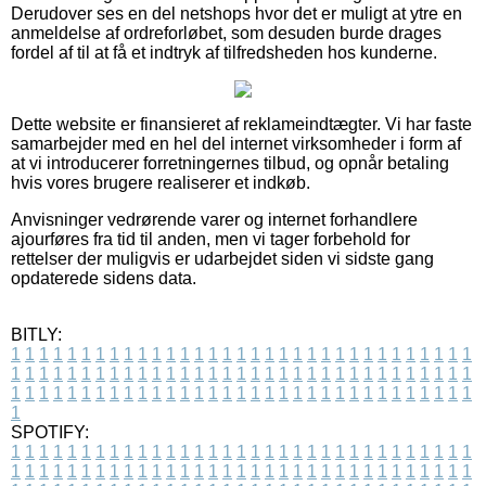
Derudover ses en del netshops hvor det er muligt at ytre en
anmeldelse af ordreforløbet, som desuden burde drages
fordel af til at få et indtryk af tilfredsheden hos kunderne.
Dette website er finansieret af reklameindtægter. Vi har faste
samarbejder med en hel del internet virksomheder i form af
at vi introducerer forretningernes tilbud, og opnår betaling
hvis vores brugere realiserer et indkøb.
Anvisninger vedrørende varer og internet forhandlere
ajourføres fra tid til anden, men vi tager forbehold for
rettelser der muligvis er udarbejdet siden vi sidste gang
opdaterede sidens data.
BITLY:
1
1
1
1
1
1
1
1
1
1
1
1
1
1
1
1
1
1
1
1
1
1
1
1
1
1
1
1
1
1
1
1
1
1
1
1
1
1
1
1
1
1
1
1
1
1
1
1
1
1
1
1
1
1
1
1
1
1
1
1
1
1
1
1
1
1
1
1
1
1
1
1
1
1
1
1
1
1
1
1
1
1
1
1
1
1
1
1
1
1
1
1
1
1
1
1
1
1
1
1
SPOTIFY:
1
1
1
1
1
1
1
1
1
1
1
1
1
1
1
1
1
1
1
1
1
1
1
1
1
1
1
1
1
1
1
1
1
1
1
1
1
1
1
1
1
1
1
1
1
1
1
1
1
1
1
1
1
1
1
1
1
1
1
1
1
1
1
1
1
1