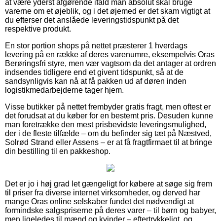
at være yderst afgørende ifald man absolut skal bruge
varerne om et øjeblik, og i det øjemed er det skam vigtigt at
du efterser det anslåede leveringstidspunkt på det
respektive produkt.
En stor portion shops på nettet præsterer 1 hverdags
levering på en række af deres varenumre, eksempelvis Oras
Berøringsfri styre, men vær vagtsom da det antager at ordren
indsendes tidligere end et givent tidspunkt, så at de
sandsynligvis kan nå at få pakken ud af døren inden
logistikmedarbejderne tager hjem.
Visse butikker på nettet frembyder gratis fragt, men oftest er
det forudsat at du køber for en bestemt pris. Desuden kunne
man foretrække den mest prisbevidste leveringsmulighed,
der i de fleste tilfælde – om du befinder sig tæt på Næstved,
Solrød Strand eller Assens – er at få fragtfirmaet til at bringe
din bestilling til en pakkeshop.
Det er jo i høj grad let gængeligt for købere at søge sig frem
til priser fra diverse internet virksomheder, og derved har
mange Oras online selskaber fundet det nødvendigt at
formindske salgspriserne på deres varer – til børn og babyer,
men ligeledes til mænd og kvinder – eftertrykkeligt, og