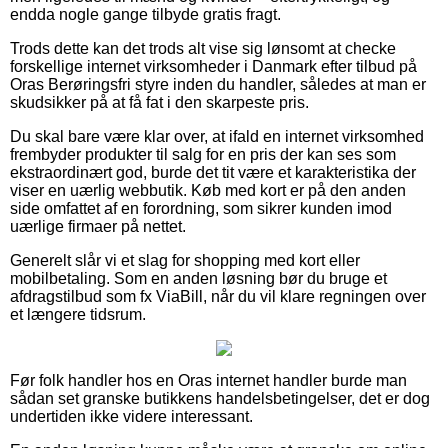
endda nogle gange tilbyde gratis fragt.
Trods dette kan det trods alt vise sig lønsomt at checke
forskellige internet virksomheder i Danmark efter tilbud på
Oras Berøringsfri styre inden du handler, således at man er
skudsikker på at få fat i den skarpeste pris.
Du skal bare være klar over, at ifald en internet virksomhed
frembyder produkter til salg for en pris der kan ses som
ekstraordinært god, burde det tit være et karakteristika der
viser en uærlig webbutik. Køb med kort er på den anden
side omfattet af en forordning, som sikrer kunden imod
uærlige firmaer på nettet.
Generelt slår vi et slag for shopping med kort eller
mobilbetaling. Som en anden løsning bør du bruge et
afdragstilbud som fx ViaBill, når du vil klare regningen over
et længere tidsrum.
Før folk handler hos en Oras internet handler burde man
sådan set granske butikkens handelsbetingelser, det er dog
undertiden ikke videre interessant.