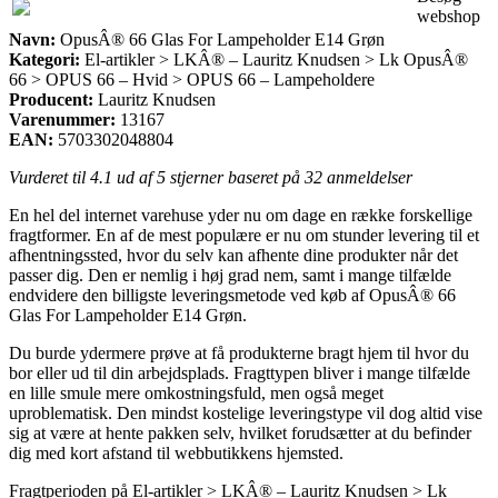
webshop
Navn:
OpusÂ® 66 Glas For Lampeholder E14 Grøn
Kategori:
El-artikler > LKÂ® – Lauritz Knudsen > Lk OpusÂ®
66 > OPUS 66 – Hvid > OPUS 66 – Lampeholdere
Producent:
Lauritz Knudsen
Varenummer:
13167
EAN:
5703302048804
Vurderet til
4.1
ud af 5 stjerner baseret på
32
anmeldelser
En hel del internet varehuse yder nu om dage en række forskellige
fragtformer. En af de mest populære er nu om stunder levering til et
afhentningssted, hvor du selv kan afhente dine produkter når det
passer dig. Den er nemlig i høj grad nem, samt i mange tilfælde
endvidere den billigste leveringsmetode ved køb af OpusÂ® 66
Glas For Lampeholder E14 Grøn.
Du burde ydermere prøve at få produkterne bragt hjem til hvor du
bor eller ud til din arbejdsplads. Fragttypen bliver i mange tilfælde
en lille smule mere omkostningsfuld, men også meget
uproblematisk. Den mindst kostelige leveringstype vil dog altid vise
sig at være at hente pakken selv, hvilket forudsætter at du befinder
dig med kort afstand til webbutikkens hjemsted.
Fragtperioden på El-artikler > LKÂ® – Lauritz Knudsen > Lk