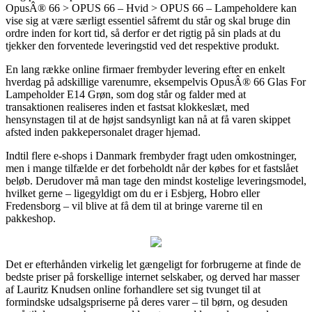
OpusÂ® 66 > OPUS 66 – Hvid > OPUS 66 – Lampeholdere kan
vise sig at være særligt essentiel såfremt du står og skal bruge din
ordre inden for kort tid, så derfor er det rigtig på sin plads at du
tjekker den forventede leveringstid ved det respektive produkt.
En lang række online firmaer frembyder levering efter en enkelt
hverdag på adskillige varenumre, eksempelvis OpusÂ® 66 Glas For
Lampeholder E14 Grøn, som dog står og falder med at
transaktionen realiseres inden et fastsat klokkeslæt, med
hensynstagen til at de højst sandsynligt kan nå at få varen skippet
afsted inden pakkepersonalet drager hjemad.
Indtil flere e-shops i Danmark frembyder fragt uden omkostninger,
men i mange tilfælde er det forbeholdt når der købes for et fastslået
beløb. Derudover må man tage den mindst kostelige leveringsmodel,
hvilket gerne – ligegyldigt om du er i Esbjerg, Hobro eller
Fredensborg – vil blive at få dem til at bringe varerne til en
pakkeshop.
Det er efterhånden virkelig let gængeligt for forbrugerne at finde de
bedste priser på forskellige internet selskaber, og derved har masser
af Lauritz Knudsen online forhandlere set sig tvunget til at
formindske udsalgspriserne på deres varer – til børn, og desuden