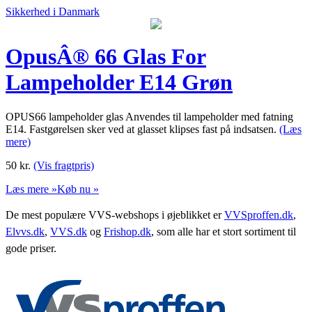
Sikkerhed i Danmark
OpusÂ® 66 Glas For
Lampeholder E14 Grøn
OPUS66 lampeholder glas Anvendes til lampeholder med fatning
E14. Fastgørelsen sker ved at glasset klipses fast på indsatsen.
(Læs
mere)
50
kr.
(Vis fragtpris)
Læs mere »
Køb nu »
De mest populære VVS-webshops i øjeblikket er
VVSproffen.dk
,
Elvvs.dk
,
VVS.dk
og
Frishop.dk
, som alle har et stort sortiment til
gode priser.