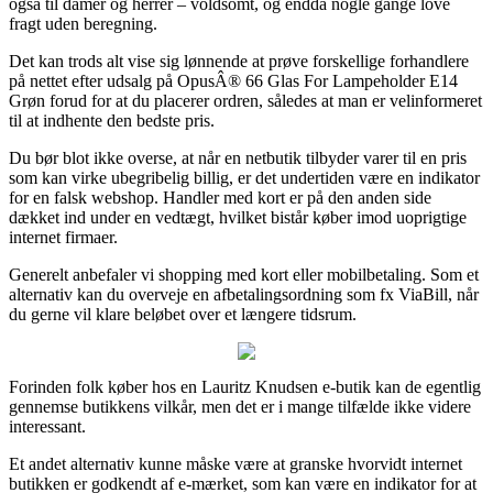
også til damer og herrer – voldsomt, og endda nogle gange love
fragt uden beregning.
Det kan trods alt vise sig lønnende at prøve forskellige forhandlere
på nettet efter udsalg på OpusÂ® 66 Glas For Lampeholder E14
Grøn forud for at du placerer ordren, således at man er velinformeret
til at indhente den bedste pris.
Du bør blot ikke overse, at når en netbutik tilbyder varer til en pris
som kan virke ubegribelig billig, er det undertiden være en indikator
for en falsk webshop. Handler med kort er på den anden side
dækket ind under en vedtægt, hvilket bistår køber imod uoprigtige
internet firmaer.
Generelt anbefaler vi shopping med kort eller mobilbetaling. Som et
alternativ kan du overveje en afbetalingsordning som fx ViaBill, når
du gerne vil klare beløbet over et længere tidsrum.
Forinden folk køber hos en Lauritz Knudsen e-butik kan de egentlig
gennemse butikkens vilkår, men det er i mange tilfælde ikke videre
interessant.
Et andet alternativ kunne måske være at granske hvorvidt internet
butikken er godkendt af e-mærket, som kan være en indikator for at