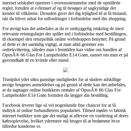
internet selskabet opererer i overensstemmelse med de opstillede
regler, foruden at e-firmaet af og til besøges af sagkyndige der
kender til vilkårene. Desuden giver det dig lejlighed til at få bistand,
når du bliver udsat for udfordringer i forbindelse med din shopping.
For øvrigt kan det anbefales at du er omhyggelig omkring de mest
relevante retningslinjer der spiller ind i forbindelse med bestillingen,
til eksempel den returpolitik online webshoppen benytter. På grund
af dette er det samtidig vigtigt, at man altid gemmer ens
ordrekvittering, således man i fremtiden kan vidne om handlen af
OpusÂ® 66 Glas For Lampeholder E14 Grøn, uanset om man er på
gaveindkøb til en kvinde eller mand.
Trustpilot yder ultra gunstige muligheder for at studere adskillige
øvrige brugeres anmeldelser og på grund af dette kan det anbefales,
at du iagttager online butikkens omtaler af OpusÂ® 66 Glas For
Lampeholder E14 Grøn forinden du lægger din bestilling.
Facebook leverer lige så vel nogenlunde fine chancer for at få
indtryk af online forhandlerens popularitet. Tilmed møder vi faktisk
internet butikker som gør det muligt at aflevere en vurdering af deres
købsoplevelse, hvilket ydermere må bruges til at bedømme hvor
tilfredse kunderne er.