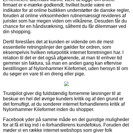
firmaet er e-mærke godkendt, hvilket burde være en
indikator for at online butikken understøtter de danske regler,
foruden at online virksomheden rutinemæssigt revideres af
jurister som har megen viden om vilkårene. Desuden får du
chance for en håndsrækning, såfremt du får dilemmaer ved
din shopping.
Dertil foreslåes det at kunden er vidende om de mest
essentielle retningslinjer der gælder for ordren, som
eksempelvis hvilken returpolitik internet forretningen har. I
relation til det er det også afgørende, at man til enhver tid
gemmer sin faktura, så man en anden gang kan eftervise
bestillingen af Nylonhammer Kileformet, uden hensyn til om
du søger en vare til en dreng eller pige.
Trustpilot giver dig fuldstændig fornemme løsninger til at
beskue en hel del øvrige kunders kritik og af den grund er
det fornuftigt, at du sonderer internet forhandlerens kritik af
Nylonhammer Kileformet inden du shopper.
Facebook yder på samme måde en del gunstige muligheder
for at få et kig ind i e-forhandlerens kundefokus. Foruden det
møder vi en række internet webshops som giver folk