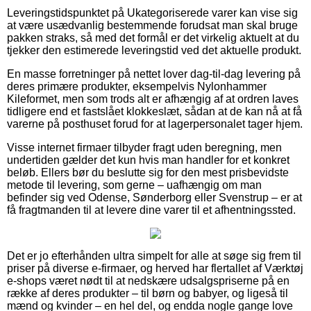
Leveringstidspunktet på Ukategoriserede varer kan vise sig
at være usædvanlig bestemmende forudsat man skal bruge
pakken straks, så med det formål er det virkelig aktuelt at du
tjekker den estimerede leveringstid ved det aktuelle produkt.
En masse forretninger på nettet lover dag-til-dag levering på
deres primære produkter, eksempelvis Nylonhammer
Kileformet, men som trods alt er afhængig af at ordren laves
tidligere end et fastslået klokkeslæt, sådan at de kan nå at få
varerne på posthuset forud for at lagerpersonalet tager hjem.
Visse internet firmaer tilbyder fragt uden beregning, men
undertiden gælder det kun hvis man handler for et konkret
beløb. Ellers bør du beslutte sig for den mest prisbevidste
metode til levering, som gerne – uafhængig om man
befinder sig ved Odense, Sønderborg eller Svenstrup – er at
få fragtmanden til at levere dine varer til et afhentningssted.
Det er jo efterhånden ultra simpelt for alle at søge sig frem til
priser på diverse e-firmaer, og herved har flertallet af Værktøj
e-shops været nødt til at nedskære udsalgspriserne på en
række af deres produkter – til børn og babyer, og ligeså til
mænd og kvinder – en hel del, og endda nogle gange love