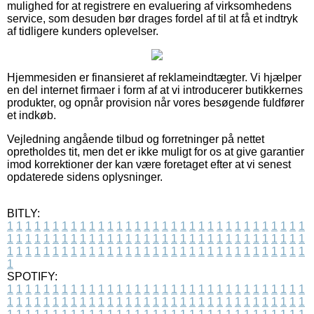
mulighed for at registrere en evaluering af virksomhedens
service, som desuden bør drages fordel af til at få et indtryk
af tidligere kunders oplevelser.
Hjemmesiden er finansieret af reklameindtægter. Vi hjælper
en del internet firmaer i form af at vi introducerer butikkernes
produkter, og opnår provision når vores besøgende fuldfører
et indkøb.
Vejledning angående tilbud og forretninger på nettet
opretholdes tit, men det er ikke muligt for os at give garantier
imod korrektioner der kan være foretaget efter at vi senest
opdaterede sidens oplysninger.
BITLY:
1
1
1
1
1
1
1
1
1
1
1
1
1
1
1
1
1
1
1
1
1
1
1
1
1
1
1
1
1
1
1
1
1
1
1
1
1
1
1
1
1
1
1
1
1
1
1
1
1
1
1
1
1
1
1
1
1
1
1
1
1
1
1
1
1
1
1
1
1
1
1
1
1
1
1
1
1
1
1
1
1
1
1
1
1
1
1
1
1
1
1
1
1
1
1
1
1
1
1
1
SPOTIFY:
1
1
1
1
1
1
1
1
1
1
1
1
1
1
1
1
1
1
1
1
1
1
1
1
1
1
1
1
1
1
1
1
1
1
1
1
1
1
1
1
1
1
1
1
1
1
1
1
1
1
1
1
1
1
1
1
1
1
1
1
1
1
1
1
1
1