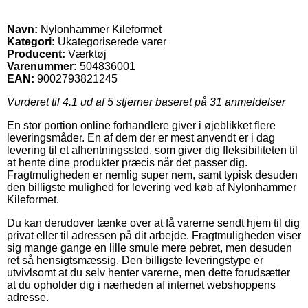
Navn:
Nylonhammer Kileformet
Kategori:
Ukategoriserede varer
Producent:
Værktøj
Varenummer:
504836001
EAN:
9002793821245
Vurderet til
4.1
ud af 5 stjerner baseret på
31
anmeldelser
En stor portion online forhandlere giver i øjeblikket flere
leveringsmåder. En af dem der er mest anvendt er i dag
levering til et afhentningssted, som giver dig fleksibiliteten til
at hente dine produkter præcis når det passer dig.
Fragtmuligheden er nemlig super nem, samt typisk desuden
den billigste mulighed for levering ved køb af Nylonhammer
Kileformet.
Du kan derudover tænke over at få varerne sendt hjem til dig
privat eller til adressen på dit arbejde. Fragtmuligheden viser
sig mange gange en lille smule mere pebret, men desuden
ret så hensigtsmæssig. Den billigste leveringstype er
utvivlsomt at du selv henter varerne, men dette forudsætter
at du opholder dig i nærheden af internet webshoppens
adresse.