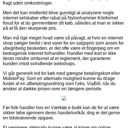
fragt uden omkostninger.
Men det kan imidlertid blive gunstigt at analysere nogle
internet selskaber efter rabat på Nylonhammer Kileformet
forud for at du gennemfører dit køb, således at man er sikker
på at få den skarpeste pris.
Man må lige meget hvad være så påvagt, at hvis en internet
shop sælger bedst i test varer for en salgspris som anses for
ubegribelig beskeden, er det ofte være et fingerpeg om en
bedragerisk internet forhandler. Handler med kort er ikke
desto mindre omfavnet af et reglement, der garanterer
kunden imod svindlende webshops.
Vi går generelt ind for køb med gængse betalingskort eller
MobilePay. Som en alternativ mulighed kunne du drage
fordel af en afbetalingsordning som f.eks. ViaBill, når du
ønsker at dække prisen over en længere periode.
Før folk handler hos en Værktøj e-butik kan de for at være
sikker løbe igennem deres handelsvilkår, dog er det gerne
en tidskrævende opgave.
Et nemmere alternativ kunne være at kigge om online