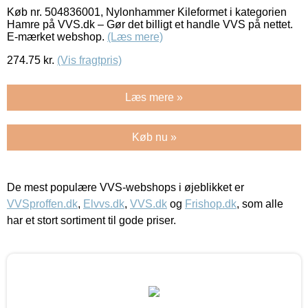
Køb nr. 504836001, Nylonhammer Kileformet i kategorien
Hamre på VVS.dk – Gør det billigt et handle VVS på nettet.
E-mærket webshop.
(Læs mere)
274.75
kr.
(Vis fragtpris)
Læs mere »
Køb nu »
De mest populære VVS-webshops i øjeblikket er
VVSproffen.dk
,
Elvvs.dk
,
VVS.dk
og
Frishop.dk
, som alle
har et stort sortiment til gode priser.