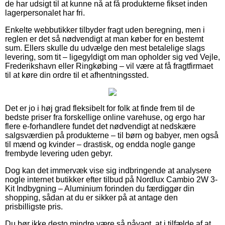
de har udsigt til at kunne nå at få produkterne fikset inden
lagerpersonalet har fri.
Enkelte webbutikker tilbyder fragt uden beregning, men i
reglen er det så nødvendigt at man køber for en bestemt
sum. Ellers skulle du udvælge den mest betalelige slags
levering, som tit – ligegyldigt om man opholder sig ved Vejle,
Frederikshavn eller Ringkøbing – vil være at få fragtfirmaet
til at køre din ordre til et afhentningssted.
Det er jo i høj grad fleksibelt for folk at finde frem til de
bedste priser fra forskellige online varehuse, og ergo har
flere e-forhandlere fundet det nødvendigt at nedskære
salgsværdien på produkterne – til børn og babyer, men også
til mænd og kvinder – drastisk, og endda nogle gange
frembyde levering uden gebyr.
Dog kan det immervæk vise sig indbringende at analysere
nogle internet butikker efter tilbud på Nordlux Cambio 2W 3-
Kit Indbygning – Aluminium forinden du færdiggør din
shopping, sådan at du er sikker på at antage den
prisbilligste pris.
Du bør ikke desto mindre være så påvagt, at i tilfælde af at