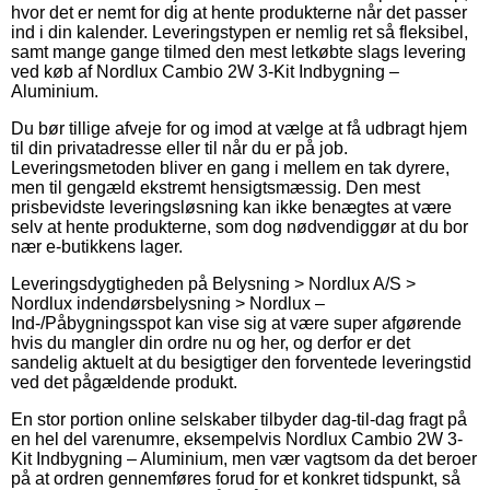
hvor det er nemt for dig at hente produkterne når det passer
ind i din kalender. Leveringstypen er nemlig ret så fleksibel,
samt mange gange tilmed den mest letkøbte slags levering
ved køb af Nordlux Cambio 2W 3-Kit Indbygning –
Aluminium.
Du bør tillige afveje for og imod at vælge at få udbragt hjem
til din privatadresse eller til når du er på job.
Leveringsmetoden bliver en gang i mellem en tak dyrere,
men til gengæld ekstremt hensigtsmæssig. Den mest
prisbevidste leveringsløsning kan ikke benægtes at være
selv at hente produkterne, som dog nødvendiggør at du bor
nær e-butikkens lager.
Leveringsdygtigheden på Belysning > Nordlux A/S >
Nordlux indendørsbelysning > Nordlux –
Ind-/Påbygningsspot kan vise sig at være super afgørende
hvis du mangler din ordre nu og her, og derfor er det
sandelig aktuelt at du besigtiger den forventede leveringstid
ved det pågældende produkt.
En stor portion online selskaber tilbyder dag-til-dag fragt på
en hel del varenumre, eksempelvis Nordlux Cambio 2W 3-
Kit Indbygning – Aluminium, men vær vagtsom da det beroer
på at ordren gennemføres forud for et konkret tidspunkt, så