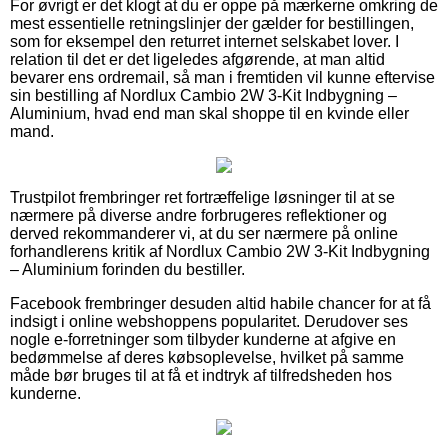
For øvrigt er det klogt at du er oppe på mærkerne omkring de
mest essentielle retningslinjer der gælder for bestillingen,
som for eksempel den returret internet selskabet lover. I
relation til det er det ligeledes afgørende, at man altid
bevarer ens ordremail, så man i fremtiden vil kunne eftervise
sin bestilling af Nordlux Cambio 2W 3-Kit Indbygning –
Aluminium, hvad end man skal shoppe til en kvinde eller
mand.
Trustpilot frembringer ret fortræffelige løsninger til at se
nærmere på diverse andre forbrugeres reflektioner og
derved rekommanderer vi, at du ser nærmere på online
forhandlerens kritik af Nordlux Cambio 2W 3-Kit Indbygning
– Aluminium forinden du bestiller.
Facebook frembringer desuden altid habile chancer for at få
indsigt i online webshoppens popularitet. Derudover ses
nogle e-forretninger som tilbyder kunderne at afgive en
bedømmelse af deres købsoplevelse, hvilket på samme
måde bør bruges til at få et indtryk af tilfredsheden hos
kunderne.