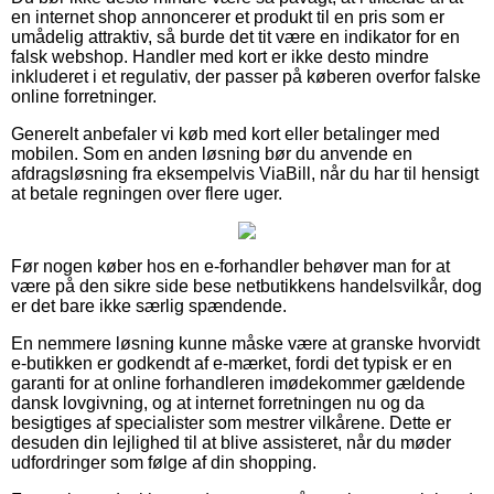
en internet shop annoncerer et produkt til en pris som er
umådelig attraktiv, så burde det tit være en indikator for en
falsk webshop. Handler med kort er ikke desto mindre
inkluderet i et regulativ, der passer på køberen overfor falske
online forretninger.
Generelt anbefaler vi køb med kort eller betalinger med
mobilen. Som en anden løsning bør du anvende en
afdragsløsning fra eksempelvis ViaBill, når du har til hensigt
at betale regningen over flere uger.
Før nogen køber hos en e-forhandler behøver man for at
være på den sikre side bese netbutikkens handelsvilkår, dog
er det bare ikke særlig spændende.
En nemmere løsning kunne måske være at granske hvorvidt
e-butikken er godkendt af e-mærket, fordi det typisk er en
garanti for at online forhandleren imødekommer gældende
dansk lovgivning, og at internet forretningen nu og da
besigtiges af specialister som mestrer vilkårene. Dette er
desuden din lejlighed til at blive assisteret, når du møder
udfordringer som følge af din shopping.