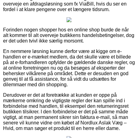
overveje en afdragsløsning som fx ViaBill, hvis du ser en
fordel i at klare pengene over et længere tidsrum.
Forinden nogen shopper hos en online shop burde de når
alt kommer til alt overveje butikkens handelsbetingelser, dog
er det uden tvivl ikke særlig morsomt.
En nemmere løsning kunne derfor være at kigge om e-
handlen er e-mærket medlem, da det skulle være et billede
på at e-forhandleren opfylder de gældende danske regler, og
at online forretningen nu og da besøges af eksperter der
behersker vilkårene på området. Dette er desuden en god
genvej til at få assistance, for så vidt du udsættes for
dilemmaer med din shopping.
Derudover er det at foretrække at kunden er oppe på
mærkerne omkring de vigtigste regler der kan spille ind i
forbindelse med handlen, til eksempel den returneringsret
butikken tilsikrer. I den forbindelse er det på samme måde
vigtigt, at man permanent sikrer sin faktura e-mail, så man
senere vil kunne vidne om købet af Nordlux Aslak Væg –
Hvid, om man søger et produkt til en herre eller dame.