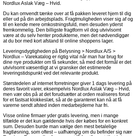
Nordlux Aslak Væg – Hvid.
Du kan omvendt tænke over at få pakken leveret hjem til dig
eller ud på din arbejdsplads. Fragtmuligheden viser sig af og
til en kende mere omkostningsfuld, men desuden yderst
fremkommelig. Den billigste fragtform vil dog utvivlsomt
være at du selv henter produkterne, men det nødvendiggør
at du bor med kort afstand til online shoppens lager.
Leveringsdygtigheden på Belysning > Nordlux A/S >
Nordlux – Varekatalog er rigtig vital når man har brug for
dine nye produkter om få sekunder, så med det formål er det
utvivlsomt væsentligt at vi gransker det estimerede
leveringstidspunkt ved det relevante produkt.
Størstedelen af internet forretninger giver 1 dags levering på
deres favorit varer, eksempelvis Nordlux Aslak Væg – Hvid,
men vær obs på at det forudsætter at orden realiseres forud
for et fastsat klokkeslæt, så at de garanteret kan nå at få
varerne sendt afsted inden medarbejderne har fri.
Visse online firmaer yder gratis levering, men i mange
tilfælde er det kun gældende hvis der købes for en konkret
sum. Desuden burde man vælge den mest betalelige
fragtløsning, som oftest – uafhængig om du befinder sig nær