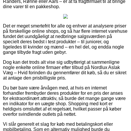
Randers, Rønne eller Aars – er at få fragtfirmaet til at bringe
dine varer til en pakkeshop.
Det er meget smertefrit for alle og enhver at analysere priser
på forskellige online shops, og så har flere internet varehuse
fundet det uundgåeligt at nedbringe salgsværdien på
specielt deres bedst i test produkter – til juniorer, og
ligeledes til kvinder og mænd – en hel del, og endda nogle
gange tilbyde fragt uden gebyr.
Dog kan det trods alt vise sig udbytterigt at sammenligne
nogle enkelte online firmaer efter tilbud på Nordlux Aslak
Væg – Hvid forinden du gennemfører dit køb, så du er sikret
at antage den prisbilligste pris.
Du bør bare være årvågen med, at hvis en internet
forhandler frembyder deres produkter for en pris der anses
for ekstraordinært attraktiv, så burde det mange gange være
en indikator for en uægte shop. Shopping med kort er
heldigvis omsluttet af et regelsæt, hvilket passer på køber
overfor svindlende outlets på nettet.
Vi slår generelt et slag for køb med betalingskort eller
mobilbetaling. Som en alternativ mulighed burde du