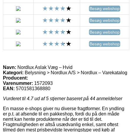
Besøg webshop
Besøg webshop
Besøg webshop
Besøg webshop
Navn:
Nordlux Aslak Væg – Hvid
Kategori:
Belysning > Nordlux A/S > Nordlux – Varekatalog
Producent:
Varenummer:
1572093
EAN:
5701581368880
Vurderet til
4.7
ud af 5 stjerner baseret på
44
anmeldelser
En masse e-shops giver nu diverse fragtformer. En yndling
er p.t. at afsende til en pakkeshop, fordi du på den måde
nemt kan hente produkterne når der er tid til det.
Fragtmuligheden er altså usædvanlig enkel, samt oftest
tilmed den mest prisbevidste leveringstype ved køb af