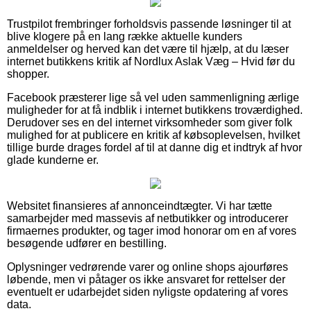
Trustpilot frembringer forholdsvis passende løsninger til at
blive klogere på en lang række aktuelle kunders
anmeldelser og herved kan det være til hjælp, at du læser
internet butikkens kritik af Nordlux Aslak Væg – Hvid før du
shopper.
Facebook præsterer lige så vel uden sammenligning ærlige
muligheder for at få indblik i internet butikkens troværdighed.
Derudover ses en del internet virksomheder som giver folk
mulighed for at publicere en kritik af købsoplevelsen, hvilket
tillige burde drages fordel af til at danne dig et indtryk af hvor
glade kunderne er.
Websitet finansieres af annonceindtægter. Vi har tætte
samarbejder med massevis af netbutikker og introducerer
firmaernes produkter, og tager imod honorar om en af vores
besøgende udfører en bestilling.
Oplysninger vedrørende varer og online shops ajourføres
løbende, men vi påtager os ikke ansvaret for rettelser der
eventuelt er udarbejdet siden nyligste opdatering af vores
data.