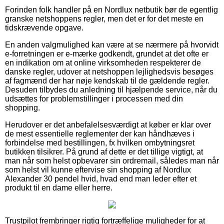
Forinden folk handler på en Nordlux netbutik bør de egentlig
granske netshoppens regler, men det er for det meste en
tidskrævende opgave.
En anden valgmulighed kan være at se nærmere på hvorvidt
e-forretningen er e-mærke godkendt, grundet at det ofte er
en indikation om at online virksomheden respekterer de
danske regler, udover at netshoppen lejlighedsvis besøges
af fagmænd der har nøje kendskab til de gældende regler.
Desuden tilbydes du anledning til hjælpende service, når du
udsættes for problemstillinger i processen med din
shopping.
Herudover er det anbefalelsesværdigt at køber er klar over
de mest essentielle reglementer der kan håndhæves i
forbindelse med bestillingen, fx hvilken ombytningsret
butikken tilsikrer. På grund af dette er det tillige vigtigt, at
man når som helst opbevarer sin ordremail, således man når
som helst vil kunne eftervise sin shopping af Nordlux
Alexander 30 pendel hvid, hvad end man leder efter et
produkt til en dame eller herre.
Trustpilot frembringer rigtig fortræffelige muligheder for at