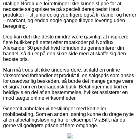
utallige Nordlux e-forretninger ikke kunne slippe for at
nedsætte salgspriserne på specielt deres bedst i test
produkter – til juniorer, og yderligere også til damer og herrer
– markant, og endda nogle gange tilbyde levering uden
beregning.
Dog kan det ikke desto mindre være gavnligt at inspicere
flere butikker på nettet efter rabatkoder på Nordlux
Alexander 30 pendel hvid forinden du gennemfører din
handel, så du er på den sikre side med at skaffe sig den
bedste pris.
Man må trods alt ikke undervurdere, at ifald en online
virksomhed forhandler et produkt til en salgspris som anses
for usædvanlig beskeden, så burde det mange gange være
et signal om en bedragerisk butik. Betalinger med kort er
heldigvis en del af en bestemmelse, hvilket assisterer en
imod uægte online virksomheder.
Generelt anbefaler vi bestillinger med kort eller
mobilbetaling. Som en anden løsning kunne du drage nytte
af en afbetalingsløsning fra for eksempel ViaBill, når du
gerne vil godtgøre prisen af flere omgange.