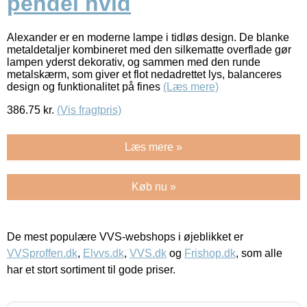
pendel hvid
Alexander er en moderne lampe i tidløs design. De blanke
metaldetaljer kombineret med den silkematte overflade gør
lampen yderst dekorativ, og sammen med den runde
metalskærm, som giver et flot nedadrettet lys, balanceres
design og funktionalitet på fines
(Læs mere)
386.75
kr.
(Vis fragtpris)
Læs mere »
Køb nu »
De mest populære VVS-webshops i øjeblikket er
VVSproffen.dk
,
Elvvs.dk
,
VVS.dk
og
Frishop.dk
, som alle
har et stort sortiment til gode priser.