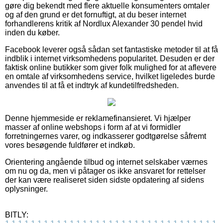
gøre dig bekendt med flere aktuelle konsumenters omtaler
og af den grund er det fornuftigt, at du beser internet
forhandlerens kritik af Nordlux Alexander 30 pendel hvid
inden du køber.
Facebook leverer også sådan set fantastiske metoder til at få
indblik i internet virksomhedens popularitet. Desuden er der
faktisk online butikker som giver folk mulighed for at aflevere
en omtale af virksomhedens service, hvilket ligeledes burde
anvendes til at få et indtryk af kundetilfredsheden.
Denne hjemmeside er reklamefinansieret. Vi hjælper
masser af online webshops i form af at vi formidler
forretningernes varer, og indkasserer godtgørelse såfremt
vores besøgende fuldfører et indkøb.
Orientering angående tilbud og internet selskaber værnes
om nu og da, men vi påtager os ikke ansvaret for rettelser
der kan være realiseret siden sidste opdatering af sidens
oplysninger.
BITLY: