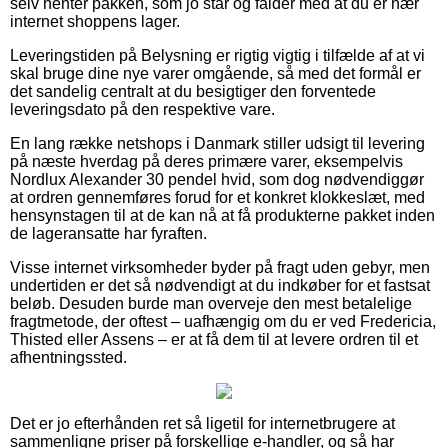
selv henter pakken, som jo står og falder med at du er nær
internet shoppens lager.
Leveringstiden på Belysning er rigtig vigtig i tilfælde af at vi
skal bruge dine nye varer omgående, så med det formål er
det sandelig centralt at du besigtiger den forventede
leveringsdato på den respektive vare.
En lang række netshops i Danmark stiller udsigt til levering
på næste hverdag på deres primære varer, eksempelvis
Nordlux Alexander 30 pendel hvid, som dog nødvendiggør
at ordren gennemføres forud for et konkret klokkeslæt, med
hensynstagen til at de kan nå at få produkterne pakket inden
de lageransatte har fyraften.
Visse internet virksomheder byder på fragt uden gebyr, men
undertiden er det så nødvendigt at du indkøber for et fastsat
beløb. Desuden burde man overveje den mest betalelige
fragtmetode, der oftest – uafhængig om du er ved Fredericia,
Thisted eller Assens – er at få dem til at levere ordren til et
afhentningssted.
Det er jo efterhånden ret så ligetil for internetbrugere at
sammenligne priser på forskellige e-handler, og så har