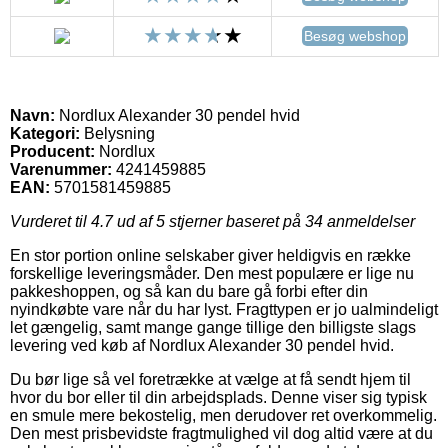
Besøg webshop
Navn:
Nordlux Alexander 30 pendel hvid
Kategori:
Belysning
Producent:
Nordlux
Varenummer:
4241459885
EAN:
5701581459885
Vurderet til
4.7
ud af 5 stjerner baseret på
34
anmeldelser
En stor portion online selskaber giver heldigvis en række
forskellige leveringsmåder. Den mest populære er lige nu
pakkeshoppen, og så kan du bare gå forbi efter din
nyindkøbte vare når du har lyst. Fragttypen er jo ualmindeligt
let gængelig, samt mange gange tillige den billigste slags
levering ved køb af Nordlux Alexander 30 pendel hvid.
Du bør lige så vel foretrække at vælge at få sendt hjem til
hvor du bor eller til din arbejdsplads. Denne viser sig typisk
en smule mere bekostelig, men derudover ret overkommelig.
Den mest prisbevidste fragtmulighed vil dog altid være at du