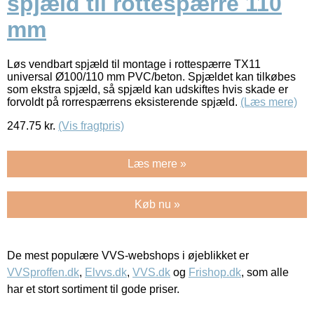
spjæld til rottespærre 110
mm
Løs vendbart spjæld til montage i rottespærre TX11
universal Ø100/110 mm PVC/beton. Spjældet kan tilkøbes
som ekstra spjæld, så spjæld kan udskiftes hvis skade er
forvoldt på rorrespærrens eksisterende spjæld.
(Læs mere)
247.75
kr.
(Vis fragtpris)
Læs mere »
Køb nu »
De mest populære VVS-webshops i øjeblikket er
VVSproffen.dk
,
Elvvs.dk
,
VVS.dk
og
Frishop.dk
, som alle
har et stort sortiment til gode priser.