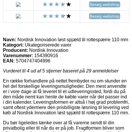
Besøg webshop
Besøg webshop
Navn:
Nordisk Innovation løst spjæld til rottespærre 110 mm
Kategori:
Ukategoriserede varer
Producent:
Nordisk Innovation
Varenummer:
154390916
EAN:
5704747404996
Vurderet til
4
ud af 5 stjerner baseret på
29
anmeldelser
En række forhandlere på nettet frembyder nu om stunder en
hel del forskellige leveringsmuligheder. Den mest anvendte
er i vore dage at få leveret til et udleveringssted, fordi du på
den måde nemt kan hente de købte varer når det passer ind
i din kalender. Leveringsformen er altså i høj grad problemfri,
samt oftest ydermere den prisbilligste løsning til levering ved
køb af Nordisk Innovation løst spjæld til rottespærre 110 mm.
Du bør ligeledes tænke over at få varerne sendt til din
privatbolig eller til når du er på job. Fragtformen bliver som