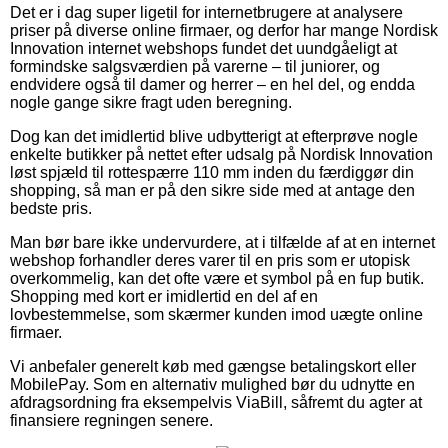
Det er i dag super ligetil for internetbrugere at analysere
priser på diverse online firmaer, og derfor har mange Nordisk
Innovation internet webshops fundet det uundgåeligt at
formindske salgsværdien på varerne – til juniorer, og
endvidere også til damer og herrer – en hel del, og endda
nogle gange sikre fragt uden beregning.
Dog kan det imidlertid blive udbytterigt at efterprøve nogle
enkelte butikker på nettet efter udsalg på Nordisk Innovation
løst spjæld til rottespærre 110 mm inden du færdiggør din
shopping, så man er på den sikre side med at antage den
bedste pris.
Man bør bare ikke undervurdere, at i tilfælde af at en internet
webshop forhandler deres varer til en pris som er utopisk
overkommelig, kan det ofte være et symbol på en fup butik.
Shopping med kort er imidlertid en del af en
lovbestemmelse, som skærmer kunden imod uægte online
firmaer.
Vi anbefaler generelt køb med gængse betalingskort eller
MobilePay. Som en alternativ mulighed bør du udnytte en
afdragsordning fra eksempelvis ViaBill, såfremt du agter at
finansiere regningen senere.