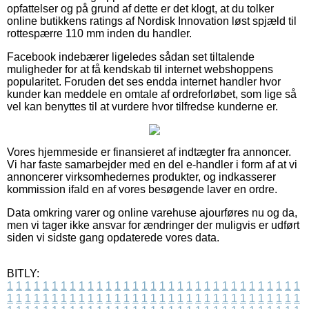
opfattelser og på grund af dette er det klogt, at du tolker
online butikkens ratings af Nordisk Innovation løst spjæld til
rottespærre 110 mm inden du handler.
Facebook indebærer ligeledes sådan set tiltalende
muligheder for at få kendskab til internet webshoppens
popularitet. Foruden det ses endda internet handler hvor
kunder kan meddele en omtale af ordreforløbet, som lige så
vel kan benyttes til at vurdere hvor tilfredse kunderne er.
Vores hjemmeside er finansieret af indtægter fra annoncer.
Vi har faste samarbejder med en del e-handler i form af at vi
annoncerer virksomhedernes produkter, og indkasserer
kommission ifald en af vores besøgende laver en ordre.
Data omkring varer og online varehuse ajourføres nu og da,
men vi tager ikke ansvar for ændringer der muligvis er udført
siden vi sidste gang opdaterede vores data.
BITLY:
1
1
1
1
1
1
1
1
1
1
1
1
1
1
1
1
1
1
1
1
1
1
1
1
1
1
1
1
1
1
1
1
1
1
1
1
1
1
1
1
1
1
1
1
1
1
1
1
1
1
1
1
1
1
1
1
1
1
1
1
1
1
1
1
1
1