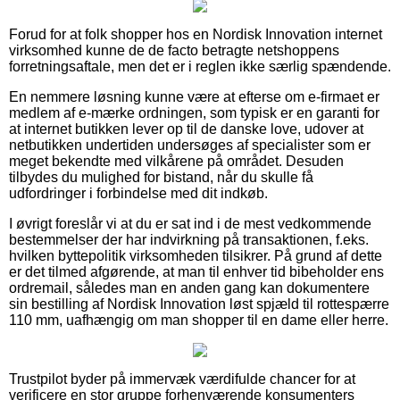
Forud for at folk shopper hos en Nordisk Innovation internet
virksomhed kunne de de facto betragte netshoppens
forretningsaftale, men det er i reglen ikke særlig spændende.
En nemmere løsning kunne være at efterse om e-firmaet er
medlem af e-mærke ordningen, som typisk er en garanti for
at internet butikken lever op til de danske love, udover at
netbutikken undertiden undersøges af specialister som er
meget bekendte med vilkårene på området. Desuden
tilbydes du mulighed for bistand, når du skulle få
udfordringer i forbindelse med dit indkøb.
I øvrigt foreslår vi at du er sat ind i de mest vedkommende
bestemmelser der har indvirkning på transaktionen, f.eks.
hvilken byttepolitik virksomheden tilsikrer. På grund af dette
er det tilmed afgørende, at man til enhver tid bibeholder ens
ordremail, således man en anden gang kan dokumentere
sin bestilling af Nordisk Innovation løst spjæld til rottespærre
110 mm, uafhængig om man shopper til en dame eller herre.
Trustpilot byder på immervæk værdifulde chancer for at
verificere en stor gruppe forhenværende konsumenters