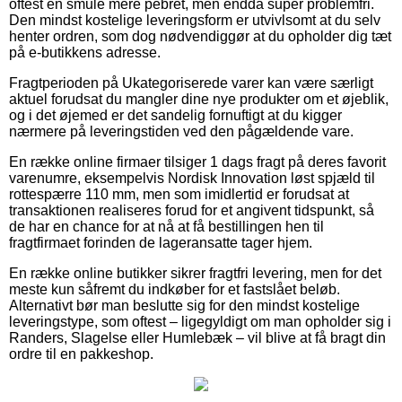
oftest en smule mere pebret, men endda super problemfri.
Den mindst kostelige leveringsform er utvivlsomt at du selv
henter ordren, som dog nødvendiggør at du opholder dig tæt
på e-butikkens adresse.
Fragtperioden på Ukategoriserede varer kan være særligt
aktuel forudsat du mangler dine nye produkter om et øjeblik,
og i det øjemed er det sandelig fornuftigt at du kigger
nærmere på leveringstiden ved den pågældende vare.
En række online firmaer tilsiger 1 dags fragt på deres favorit
varenumre, eksempelvis Nordisk Innovation løst spjæld til
rottespærre 110 mm, men som imidlertid er forudsat at
transaktionen realiseres forud for et angivent tidspunkt, så
de har en chance for at nå at få bestillingen hen til
fragtfirmaet forinden de lageransatte tager hjem.
En række online butikker sikrer fragtfri levering, men for det
meste kun såfremt du indkøber for et fastslået beløb.
Alternativt bør man beslutte sig for den mindst kostelige
leveringstype, som oftest – ligegyldigt om man opholder sig i
Randers, Slagelse eller Humlebæk – vil blive at få bragt din
ordre til en pakkeshop.