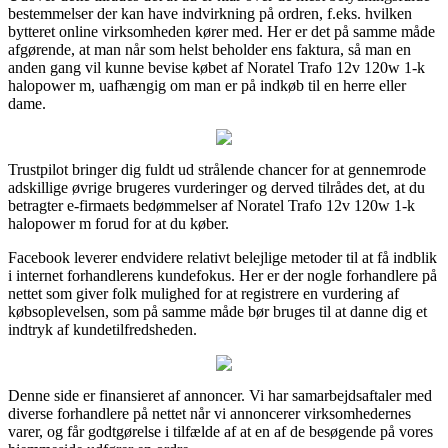
bestemmelser der kan have indvirkning på ordren, f.eks. hvilken
bytteret online virksomheden kører med. Her er det på samme måde
afgørende, at man når som helst beholder ens faktura, så man en
anden gang vil kunne bevise købet af Noratel Trafo 12v 120w 1-k
halopower m, uafhængig om man er på indkøb til en herre eller
dame.
Trustpilot bringer dig fuldt ud strålende chancer for at gennemrode
adskillige øvrige brugeres vurderinger og derved tilrådes det, at du
betragter e-firmaets bedømmelser af Noratel Trafo 12v 120w 1-k
halopower m forud for at du køber.
Facebook leverer endvidere relativt belejlige metoder til at få indblik
i internet forhandlerens kundefokus. Her er der nogle forhandlere på
nettet som giver folk mulighed for at registrere en vurdering af
købsoplevelsen, som på samme måde bør bruges til at danne dig et
indtryk af kundetilfredsheden.
Denne side er finansieret af annoncer. Vi har samarbejdsaftaler med
diverse forhandlere på nettet når vi annoncerer virksomhedernes
varer, og får godtgørelse i tilfælde af at en af de besøgende på vores