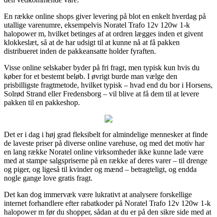
En række online shops giver levering på blot en enkelt hverdag på
utallige varenumre, eksempelvis Noratel Trafo 12v 120w 1-k
halopower m, hvilket betinges af at ordren lægges inden et givent
klokkeslæt, så at de har udsigt til at kunne nå at få pakken
distribueret inden de pakkeansatte holder fyraften.
Visse online selskaber byder på fri fragt, men typisk kun hvis du
køber for et bestemt beløb. I øvrigt burde man vælge den
prisbilligste fragtmetode, hvilket typisk – hvad end du bor i Horsens,
Solrød Strand eller Fredensborg – vil blive at få dem til at levere
pakken til en pakkeshop.
Det er i dag i høj grad fleksibelt for almindelige mennesker at finde
de laveste priser på diverse online varehuse, og med det motiv har
en lang række Noratel online virksomheder ikke kunne lade være
med at stampe salgspriserne på en række af deres varer – til drenge
og piger, og ligeså til kvinder og mænd – betragteligt, og endda
nogle gange love gratis fragt.
Det kan dog immervæk være lukrativt at analysere forskellige
internet forhandlere efter rabatkoder på Noratel Trafo 12v 120w 1-k
halopower m før du shopper, sådan at du er på den sikre side med at