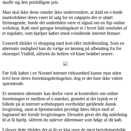
skaffe sig den prisbilligste pris.
Man skal ikke desto mindre ikke undervurdere, at ifald en e-butik
markedsfører deres varer til salg for en salgspris der er uhørt
fremragende, burde det undertiden være et signal om en fup online
webshop. Køb med gængse betalingskort er i hvert fald omsluttet af
et regulativ, som hjælper køber imod svindlende internet firmaer.
Generelt tilråder vi shopping med kort eller mobilbetaling. Som en
alternativ mulighed kan du vælge en løsning på afbetaling fra for
eksempel ViaBill, såfremt du hellere vil klare beløbet senere.
Før folk køber i en Noratel internet virksomhed kunne man uden
tvivl bese deres forretningsbetingelser, dog er det bare ikke videre
spændende.
Et nemmere alternativ kan derfor være at kontrollere om online
forretningen er medlem af e-mærket, grundet at det typisk er et
billede på at internet webshoppen overholder gældende dansk
lovgivning, samt at hjemmesiden jævnligt føres tilsyn med af
fagmænd der forstår lovgivningen. Desuden giver det dig anledning
til at få hjælp, såfremt du oplever dilemmaer som følge af dit køb.
Udover dette tilrådes det at du er klar over de mest betydningsfulde