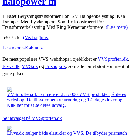
halopower m
1-Faset Belysningstransformer For 12V Halogenbelysning. Kan
Dæmpes Med Lysdæmpere, Som Er Konstrueret For
Transformerbelastning Med Ring-Kernetransformere.
(Læs mere)
530.75
kr.
(Vis fragtpris)
Læs mere »
Køb nu »
De mest populære VVS-webshops i øjeblikket er
VVSproffen.dk
,
Elvvs.dk
,
VVS.dk
og
Frishop.dk
, som alle har et stort sortiment til
gode priser.
VVSproffen.dk har mere end 35.000 VVS-produkter på deres
webshop. De tilbyder nem returnering og 1-2 dages levering.
Klik her for at se deres udvalg.
Se udvalget på VVSproffen.dk
Elvvs.dk sælger både elartikler og VVS. De tilbyder prismatch