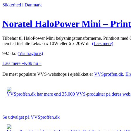
Sikkerhed i Danmark
Noratel HaloPower Mini – Print
Tilbehør til HaloPower Mini belysningstransformerne. Printkort med 6
nemt at tilslutte f.eks. 6 x 10W eller 6 x 20W dir
(Læs mere)
99.5
kr.
(Vis fragtpris)
Læs mere »
Køb nu »
De mest populære VVS-webshops i øjeblikket er
VVSproffen.dk
,
El
VVSproffen.dk har mere end 35.000 VVS-produkter på deres webshop
Se udvalget på VVSproffen.dk