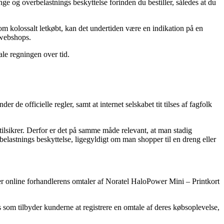
nge og overbelastnings beskyttelse forinden du bestiller, således at du
om kolossalt letkøbt, kan det undertiden være en indikation på en
 webshops.
ale regningen over tid.
 officielle regler, samt at internet selskabet tit tilses af fagfolk
 tilsikrer. Derfor er det på samme måde relevant, at man stadig
lastnings beskyttelse, ligegyldigt om man shopper til en dreng eller
sker online forhandlerens omtaler af Noratel HaloPower Mini – Printkort
 som tilbyder kunderne at registrere en omtale af deres købsoplevelse,