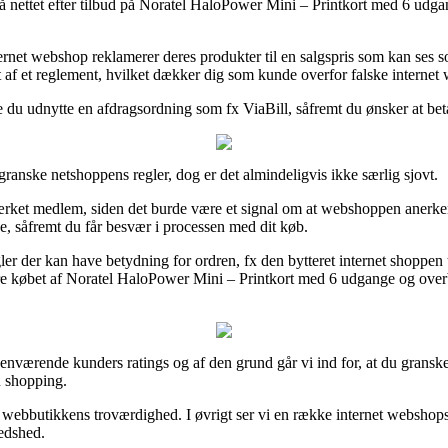
 på nettet efter tilbud på Noratel HaloPower Mini – Printkort med 6 udga
ernet webshop reklamerer deres produkter til en salgspris som kan ses s
 af et reglement, hvilket dækker dig som kunde overfor falske internet
e du udnytte en afdragsordning som fx ViaBill, såfremt du ønsker at bet
granske netshoppens regler, dog er det almindeligvis ikke særlig sjovt.
et medlem, siden det burde være et signal om at webshoppen anerkender de
nce, såfremt du får besvær i processen med dit køb.
gler der kan have betydning for ordren, fx den bytteret internet shoppen
e købet af Noratel HaloPower Mini – Printkort med 6 udgange og overbe
forhenværende kunders ratings og af den grund går vi ind for, at du gran
n shopping.
af webbutikkens troværdighed. I øvrigt ser vi en række internet webshops
redshed.