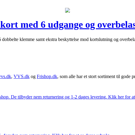
kort med 6 udgange og overbelas
 dobbelte klemme samt ekstra beskyttelse mod kortslutning og overbela
vvs.dk
,
VVS.dk
og
Frishop.dk
, som alle har et stort sortiment til gode pr
. De tilbyder nem returnering og 1-2 dages levering. Klik her for at 