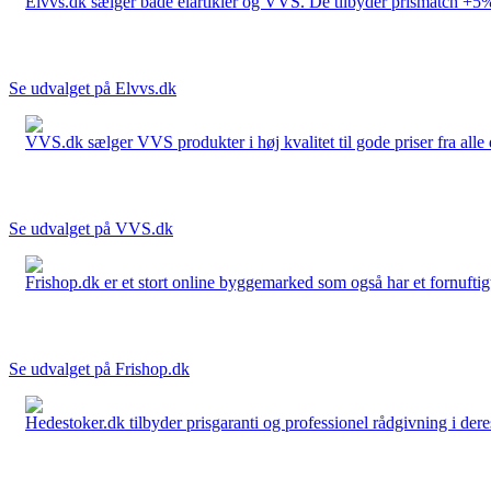
Elvvs.dk sælger både elartikler og VVS. De tilbyder prismatch +5%,
Se udvalget på Elvvs.dk
VVS.dk sælger VVS produkter i høj kvalitet til gode priser fra al
Se udvalget på VVS.dk
Frishop.dk er et stort online byggemarked som også har et fornuftigt
Se udvalget på Frishop.dk
Hedestoker.dk tilbyder prisgaranti og professionel rådgivning i dere