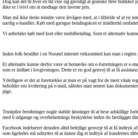
Dog kan det til hver en tid vise sig gavnligt at granske flere butikker
ikke er i tvivl om at modtage den laveste pris.
Man må ikke desto mindre være årvågen med, at i tilfælde af at en int
uærlig e-handler. Køb med gængse betalingskort er imidlertid omfattet
Vi anbefaler køb med kort eller mobilbetaling. Som et alternativ kunn
Inden folk bestiller i en Noratel internet virksomhed kan man i reglen 
Et alternativ kunne derfor være at bemærke om e-forretningen er e-mærk
som er indført i lovgivningen. Dette er en god genvej til at få assista
Yderligere er det at foretrække at man er på vagt for de mest vitale re
beholder ens kvittering på e-mail, således man senere kan dokumenter
pige.
Trustpilot frembringer nogle stabile løsninger til at bese adskillige 
med 6 udgange og overbelastnings beskyttelse inden du færdiggør di
Facebook indebærer desuden altid belejlige genveje til at få indtryk 
som ligeledes må udnyttes til at danne dig et indtryk af kundernes tilf