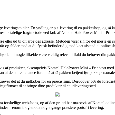
leveringsmidler. En yndling er p.t. levering til en pakkeshop, og så kan
mest betalelige fragtmetode ved køb af Noratel HaloPower Mini – Print
 eller ud til dit arbejdes adresse. Metoden viser sig for det meste en s
står og falder med at du fysisk befinder dig med kort afstand til online 
 i nogle tilfælde være vældig relevant ifald du behøver din pakke om
evis af produkter, eksempelvis Noratel HaloPower Mini – Printkort me
dan at de har en chance for at nå at få pakken betjent før pakkepersonalet
 afkræver det at du indkøber for en præcis sum. Derudover bør du foretr
ragtfirmaet til at bringe dine produkter til et udleveringssted.
r fra forskellige webshops, og af den grund har massevis af Noratel online
vinder – enormt, og endda nogle gange præstere portofri levering.