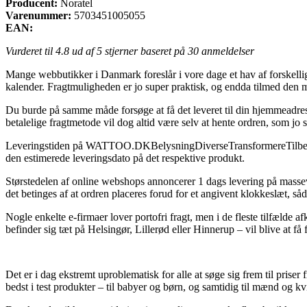
Producent:
Noratel
Varenummer:
5703451005055
EAN:
Vurderet til
4.8
ud af 5 stjerner baseret på
30
anmeldelser
Mange webbutikker i Danmark foreslår i vore dage et hav af forskellige 
kalender. Fragtmuligheden er jo super praktisk, og endda tilmed den 
Du burde på samme måde forsøge at få det leveret til din hjemmeadresse
betalelige fragtmetode vil dog altid være selv at hente ordren, som jo 
Leveringstiden på WATTOO.DKBelysningDiverseTransformereTilbehør kan
den estimerede leveringsdato på det respektive produkt.
Størstedelen af online webshops annoncerer 1 dags levering på mass
det betinges af at ordren placeres forud for et angivent klokkeslæt, så
Nogle enkelte e-firmaer lover portofri fragt, men i de fleste tilfælde
befinder sig tæt på Helsingør, Lillerød eller Hinnerup – vil blive at få f
Det er i dag ekstremt uproblematisk for alle at søge sig frem til prise
bedst i test produkter – til babyer og børn, og samtidig til mænd og k