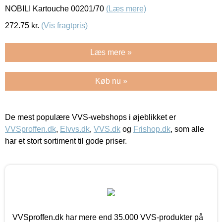
NOBILI Kartouche 00201/70
(Læs mere)
272.75
kr.
(Vis fragtpris)
Læs mere »
Køb nu »
De mest populære VVS-webshops i øjeblikket er
VVSproffen.dk
,
Elvvs.dk
,
VVS.dk
og
Frishop.dk
, som alle
har et stort sortiment til gode priser.
VVSproffen.dk har mere end 35.000 VVS-produkter på