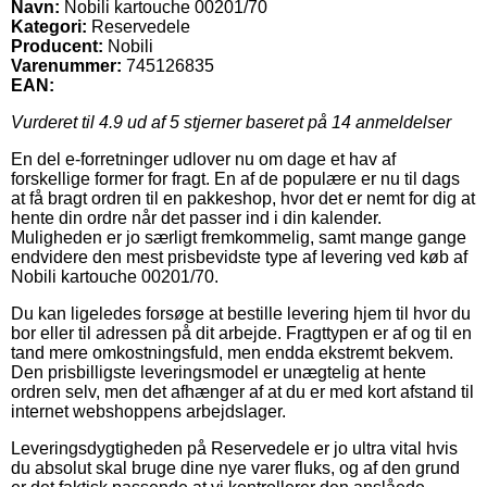
Navn:
Nobili kartouche 00201/70
Kategori:
Reservedele
Producent:
Nobili
Varenummer:
745126835
EAN:
Vurderet til
4.9
ud af 5 stjerner baseret på
14
anmeldelser
En del e-forretninger udlover nu om dage et hav af
forskellige former for fragt. En af de populære er nu til dags
at få bragt ordren til en pakkeshop, hvor det er nemt for dig at
hente din ordre når det passer ind i din kalender.
Muligheden er jo særligt fremkommelig, samt mange gange
endvidere den mest prisbevidste type af levering ved køb af
Nobili kartouche 00201/70.
Du kan ligeledes forsøge at bestille levering hjem til hvor du
bor eller til adressen på dit arbejde. Fragttypen er af og til en
tand mere omkostningsfuld, men endda ekstremt bekvem.
Den prisbilligste leveringsmodel er unægtelig at hente
ordren selv, men det afhænger af at du er med kort afstand til
internet webshoppens arbejdslager.
Leveringsdygtigheden på Reservedele er jo ultra vital hvis
du absolut skal bruge dine nye varer fluks, og af den grund