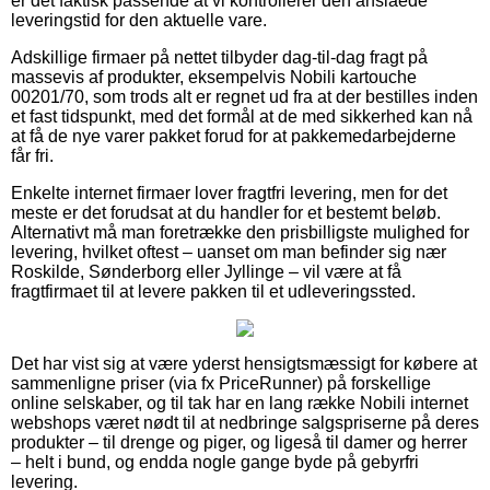
er det faktisk passende at vi kontrollerer den anslåede
leveringstid for den aktuelle vare.
Adskillige firmaer på nettet tilbyder dag-til-dag fragt på
massevis af produkter, eksempelvis Nobili kartouche
00201/70, som trods alt er regnet ud fra at der bestilles inden
et fast tidspunkt, med det formål at de med sikkerhed kan nå
at få de nye varer pakket forud for at pakkemedarbejderne
får fri.
Enkelte internet firmaer lover fragtfri levering, men for det
meste er det forudsat at du handler for et bestemt beløb.
Alternativt må man foretrække den prisbilligste mulighed for
levering, hvilket oftest – uanset om man befinder sig nær
Roskilde, Sønderborg eller Jyllinge – vil være at få
fragtfirmaet til at levere pakken til et udleveringssted.
Det har vist sig at være yderst hensigtsmæssigt for købere at
sammenligne priser (via fx PriceRunner) på forskellige
online selskaber, og til tak har en lang række Nobili internet
webshops været nødt til at nedbringe salgspriserne på deres
produkter – til drenge og piger, og ligeså til damer og herrer
– helt i bund, og endda nogle gange byde på gebyrfri
levering.