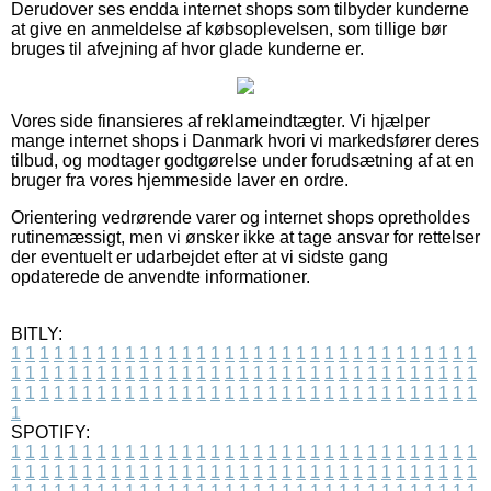
Derudover ses endda internet shops som tilbyder kunderne
at give en anmeldelse af købsoplevelsen, som tillige bør
bruges til afvejning af hvor glade kunderne er.
Vores side finansieres af reklameindtægter. Vi hjælper
mange internet shops i Danmark hvori vi markedsfører deres
tilbud, og modtager godtgørelse under forudsætning af at en
bruger fra vores hjemmeside laver en ordre.
Orientering vedrørende varer og internet shops opretholdes
rutinemæssigt, men vi ønsker ikke at tage ansvar for rettelser
der eventuelt er udarbejdet efter at vi sidste gang
opdaterede de anvendte informationer.
BITLY:
1
1
1
1
1
1
1
1
1
1
1
1
1
1
1
1
1
1
1
1
1
1
1
1
1
1
1
1
1
1
1
1
1
1
1
1
1
1
1
1
1
1
1
1
1
1
1
1
1
1
1
1
1
1
1
1
1
1
1
1
1
1
1
1
1
1
1
1
1
1
1
1
1
1
1
1
1
1
1
1
1
1
1
1
1
1
1
1
1
1
1
1
1
1
1
1
1
1
1
1
SPOTIFY:
1
1
1
1
1
1
1
1
1
1
1
1
1
1
1
1
1
1
1
1
1
1
1
1
1
1
1
1
1
1
1
1
1
1
1
1
1
1
1
1
1
1
1
1
1
1
1
1
1
1
1
1
1
1
1
1
1
1
1
1
1
1
1
1
1
1