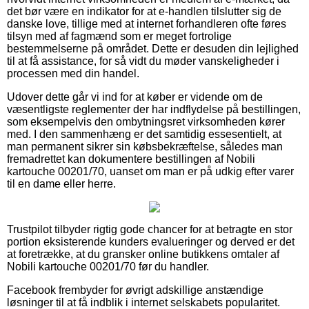
det bør være en indikator for at e-handlen tilslutter sig de
danske love, tillige med at internet forhandleren ofte føres
tilsyn med af fagmænd som er meget fortrolige
bestemmelserne på området. Dette er desuden din lejlighed
til at få assistance, for så vidt du møder vanskeligheder i
processen med din handel.
Udover dette går vi ind for at køber er vidende om de
væsentligste reglementer der har indflydelse på bestillingen,
som eksempelvis den ombytningsret virksomheden kører
med. I den sammenhæng er det samtidig essesentielt, at
man permanent sikrer sin købsbekræftelse, således man
fremadrettet kan dokumentere bestillingen af Nobili
kartouche 00201/70, uanset om man er på udkig efter varer
til en dame eller herre.
Trustpilot tilbyder rigtig gode chancer for at betragte en stor
portion eksisterende kunders evalueringer og derved er det
at foretrække, at du gransker online butikkens omtaler af
Nobili kartouche 00201/70 før du handler.
Facebook frembyder for øvrigt adskillige anstændige
løsninger til at få indblik i internet selskabets popularitet.