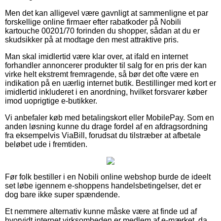
Men det kan alligevel være gavnligt at sammenligne et par
forskellige online firmaer efter rabatkoder på Nobili
kartouche 00201/70 forinden du shopper, sådan at du er
skudsikker på at modtage den mest attraktive pris.
Man skal imidlertid være klar over, at ifald en internet
forhandler annoncerer produkter til salg for en pris der kan
virke helt ekstremt fremragende, så bør det ofte være en
indikation på en uærlig internet butik. Bestillinger med kort er
imidlertid inkluderet i en anordning, hvilket forsvarer køber
imod uoprigtige e-butikker.
Vi anbefaler køb med betalingskort eller MobilePay. Som en
anden løsning kunne du drage fordel af en afdragsordning
fra eksempelvis ViaBill, forudsat du tilstræber at afbetale
beløbet ude i fremtiden.
Før folk bestiller i en Nobili online webshop burde de ideelt
set løbe igennem e-shoppens handelsbetingelser, det er
dog bare ikke super spændende.
Et nemmere alternativ kunne måske være at finde ud af
hvorvidt internet virksomheden er medlem af e-mærket, da