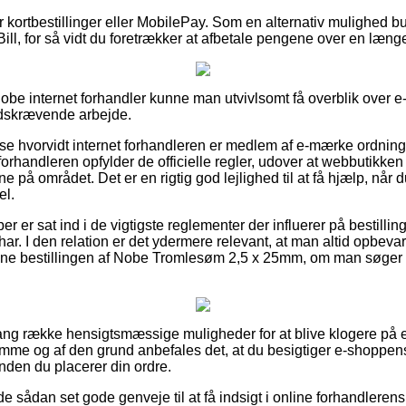
for kortbestillinger eller MobilePay. Som en alternativ mulighed 
Bill, for så vidt du foretrækker at afbetale pengene over en læng
Nobe internet forhandler kunne man utvivlsomt få overblik over e
idskrævende arbejde.
 se hvorvidt internet forhandleren er medlem af e-mærke ordninge
 forhandleren opfylder de officielle regler, udover at webbutikken
rne på området. Det er en rigtig god lejlighed til at få hjælp, når
el.
ber er sat ind i de vigtigste reglementer der influerer på bestill
har. I den relation er det ydermere relevant, at man altid opbevar
dne bestillingen af Nobe Tromlesøm 2,5 x 25mm, om man søger en
lang række hensigtsmæssige muligheder for at blive klogere på 
mme og af den grund anbefales det, at du besigtiger e-shoppen
den du placerer din ordre.
de sådan set gode genveje til at få indsigt i online forhandleren