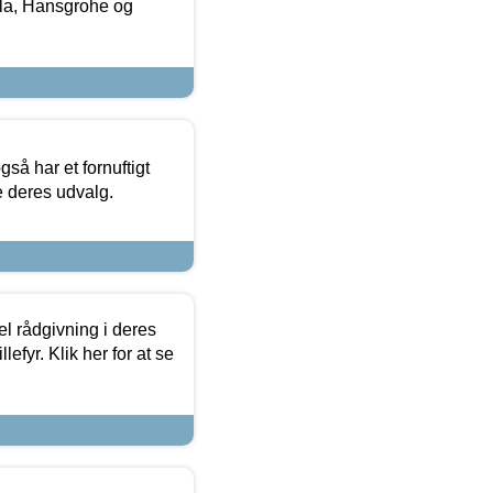
la, Hansgrohe og
så har et fornuftigt
se deres udvalg.
el rådgivning i deres
efyr. Klik her for at se