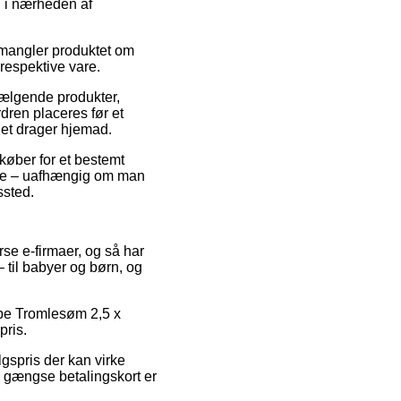
g i nærheden af
 mangler produktet om
 respektive vare.
ælgende produkter,
ren placeres før et
let drager hjemad.
køber for et bestemt
ofte – uafhængig om man
ssted.
rse e-firmaer, og så har
– til babyer og børn, og
obe Tromlesøm 2,5 x
pris.
lgspris der kan virke
ed gængse betalingskort er