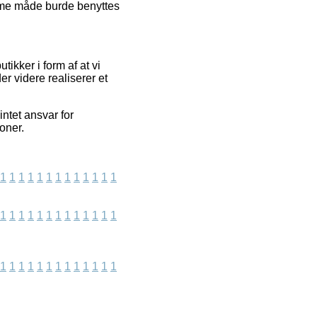
amme måde burde benyttes
tikker i form af at vi
er videre realiserer et
ntet ansvar for
oner.
1
1
1
1
1
1
1
1
1
1
1
1
1
1
1
1
1
1
1
1
1
1
1
1
1
1
1
1
1
1
1
1
1
1
1
1
1
1
1