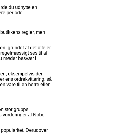
burde du udnytte en
ere periode.
-butikkens regler, men
n, grundet at det ofte er
 regelmæssigt ses til af
 du møder besvær i
ingen, eksempelvis den
er ens ordrekvittering, så
 vare til en herre eller
en stor gruppe
s vurderinger af Nobe
s popularitet. Derudover