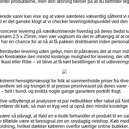
 henter produkterne, men den løsning beroer på at du befinder di
erede varer kan vise sig at være særdeles væsentlig såfremt vi
ål er det ganske klogt at vi checker leveringstidspunktet ved den
annoncerer levering på næstkommende hverdag på deres bedst s
søm 2,5 x 25mm, men vær vagtsom da det er afhængig af at ord
 har en chance for at nå at få pakken distribueret inden persona
frembyder levering uden gebyr, men tit påkræves det at man ind
n foretrække den mindst kostelige mulighed for levering, der 
kast eller Ribe – vil blive at få kørt bestillingen til et udlevering
ekstremt hensigtsmæssigt for folk at sammenholde priser fra dive
andlere set sig tvunget til at presse prisniveauet på deres varer 
 – helt i bund, og endda nogle gange garantere portofri fragt.
ve udbytterigt at analysere et par netbutikker efter rabat på N
ører dit køb, så man er tryg ved at opnå den mindst kostelige 
ære så påvagt, at ifald en e-butik forhandler et produkt til en sa
nogle tilfælde være et faresignal om en snydagtig netshop. Køb m
n ordning, hvilket dækker køberen overfor uærlige online butikker.