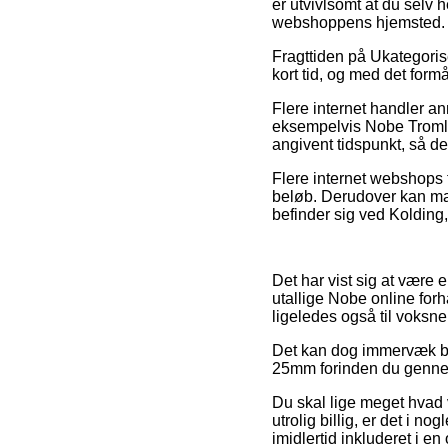
er utvivlsomt at du selv
webshoppens hjemsted.
Fragttiden på Ukategoris
kort tid, og med det form
Flere internet handler 
eksempelvis Nobe Tromle
angivent tidspunkt, så de
Flere internet webshops 
beløb. Derudover kan ma
befinder sig ved Kolding, I
Det har vist sig at være 
utallige Nobe online forh
ligeledes også til voksne
Det kan dog immervæk bli
25mm forinden du gennemf
Du skal lige meget hvad v
utrolig billig, er det i 
imidlertid inkluderet i e