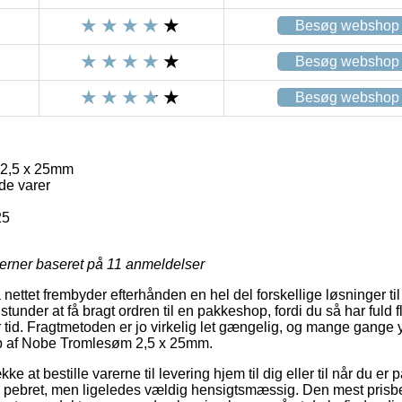
Besøg webshop
Besøg webshop
Besøg webshop
2,5 x 25mm
de varer
25
jerner baseret på
11
anmeldelser
 nettet frembyder efterhånden en hel del forskellige løsninger til
nder at få bragt ordren til en pakkeshop, fordi du så har fuld flek
r tid. Fragtmetoden er jo virkelig let gængelig, og mange gange 
b af Nobe Tromlesøm 2,5 x 25mm.
kke at bestille varerne til levering hjem til dig eller til når du e
re pebret, men ligeledes vældig hensigtsmæssig. Den mest pris