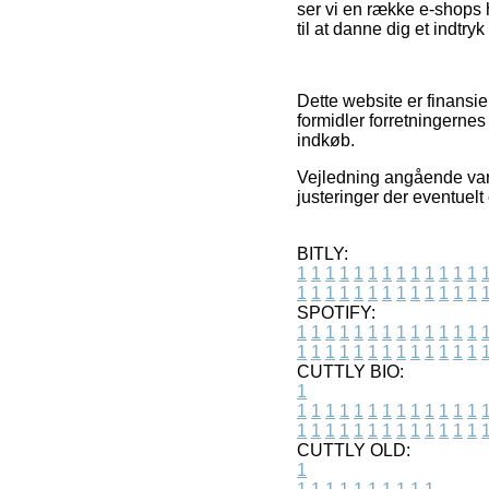
ser vi en række e-shops 
til at danne dig et indtry
Dette website er finansier
formidler forretningernes
indkøb.
Vejledning angående vare
justeringer der eventuelt
BITLY:
1
1
1
1
1
1
1
1
1
1
1
1
1
1
1
1
1
1
1
1
1
1
1
1
1
1
SPOTIFY:
1
1
1
1
1
1
1
1
1
1
1
1
1
1
1
1
1
1
1
1
1
1
1
1
1
1
CUTTLY BIO:
1
1
1
1
1
1
1
1
1
1
1
1
1
1
1
1
1
1
1
1
1
1
1
1
1
1
1
CUTTLY OLD:
1