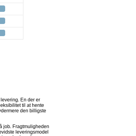
 levering. En der er
sibilitet til at hente
ydermere den billigste
r på job. Fragtmuligheden
bevidste leveringsmodel