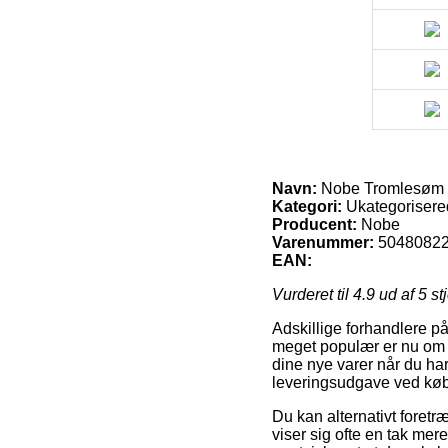
Navn:
Nobe Tromlesøm 
Kategori:
Ukategorisere
Producent:
Nobe
Varenummer:
5048082
EAN:
Vurderet til
4.9
ud af 5 st
Adskillige forhandlere på
meget populær er nu om stu
dine nye varer når du ha
leveringsudgave ved kø
Du kan alternativt foretræ
viser sig ofte en tak me