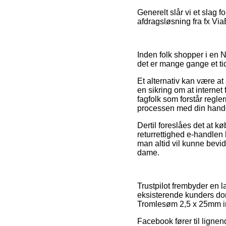
Generelt slår vi et slag 
afdragsløsning fra fx Via
Inden folk shopper i en 
det er mange gange et t
Et alternativ kan være at
en sikring om at internet
fagfolk som forstår regle
processen med din hand
Dertil foreslåes det at kø
returrettighed e-handlen 
man altid vil kunne bevi
dame.
Trustpilot frembyder en 
eksisterende kunders do
Tromlesøm 2,5 x 25mm in
Facebook fører til lignen