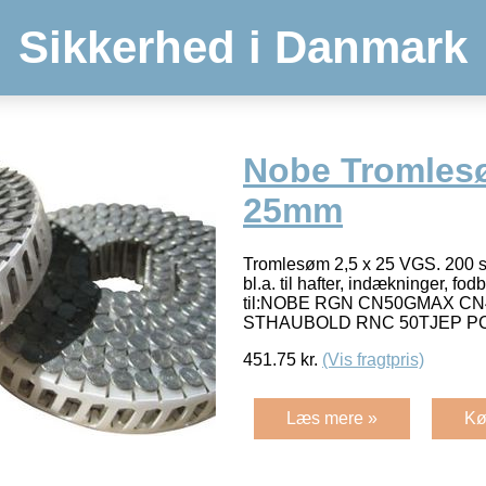
Sikkerhed i Danmark
Nobe Tromlesø
25mm
Tromlesøm 2,5 x 25 VGS. 200 s
bl.a. til hafter, indækninger, fo
til:NOBE RGN CN50GMAX C
STHAUBOLD RNC 50TJEP PC 
451.75
kr.
(Vis fragtpris)
Læs mere »
Kø