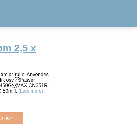
m 2,5 x
øm pr. rulle. Anvendes
dblik osv.Passer
N450GMAX CN351R-
50m.fl.
(Læs mere)
b nu »