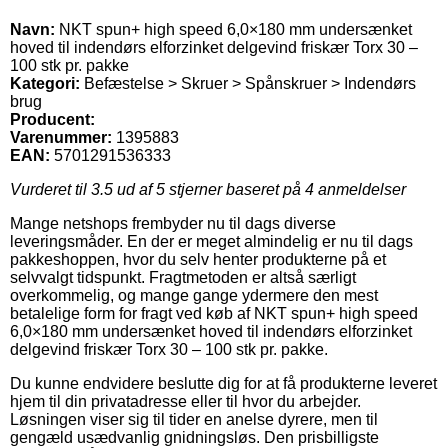
Navn:
NKT spun+ high speed 6,0×180 mm undersænket
hoved til indendørs elforzinket delgevind friskær Torx 30 –
100 stk pr. pakke
Kategori:
Befæstelse > Skruer > Spånskruer > Indendørs
brug
Producent:
Varenummer:
1395883
EAN:
5701291536333
Vurderet til
3.5
ud af 5 stjerner baseret på
4
anmeldelser
Mange netshops frembyder nu til dags diverse
leveringsmåder. En der er meget almindelig er nu til dags
pakkeshoppen, hvor du selv henter produkterne på et
selvvalgt tidspunkt. Fragtmetoden er altså særligt
overkommelig, og mange gange ydermere den mest
betalelige form for fragt ved køb af NKT spun+ high speed
6,0×180 mm undersænket hoved til indendørs elforzinket
delgevind friskær Torx 30 – 100 stk pr. pakke.
Du kunne endvidere beslutte dig for at få produkterne leveret
hjem til din privatadresse eller til hvor du arbejder.
Løsningen viser sig til tider en anelse dyrere, men til
gengæld usædvanlig gnidningsløs. Den prisbilligste