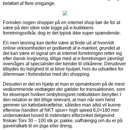
beløbet af flere omgange.
Forinden nogen shopper på en internet shop bør de for at
være på den sikre side kigge på e-butikkens
forretningsvilkår, dog er det typisk ikke super spændende.
En nem løsning kan derfor være at finde ud af hvorvidt
online virksomheden er godkendt af e-mærket, grundet at
det kan være et signal om at internet forretningen retter sig
efter dansk lovgivning, tillige med at e-forretningen jævnligt
overvåges af specialister der kender til vilkårene. Derudover
tilbydes du lejlighed til at blive hjulpet, hvis du udsættes for
dilemmaer i forbindelse med din shopping.
Desuden er det en hjælp at man er opmærksom på de mest
vedkommende vedtægter der gælder for transaktionen, som
for eksempel hvilken ombytningsret netbutikken benytter. I
den relation er det tillige relevant, at man når som helst
gemmer sin købsbekræftelse, således man altid vil kunne
eftervise handlen af NKT spun+ high speed 6,0×180 mm
undersænket hoved til indendørs elforzinket delgevind
friskær Torx 30 – 100 stk pr. pakke, uafhængig om du er på
gaveindkøb til en pige eller dreng.