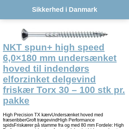
Sikkerhed i Danmark
NKT spun+ high speed
6,0×180 mm undersænket
hoved til indendørs
elforzinket delgevind
friskær Torx 30 – 100 stk pr.
pakke
High Precision TX kærvUndersænket hoved med
fræseribberGroft trægevindHigh Performance
spidsFriskærer på stamme fra og med 80 mm Fordele: High