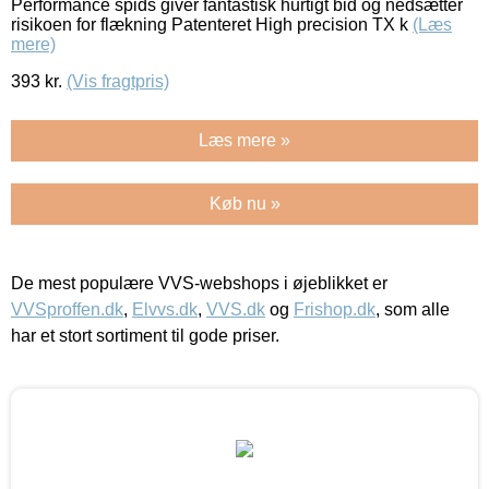
Performance spids giver fantastisk hurtigt bid og nedsætter
risikoen for flækning Patenteret High precision TX k
(Læs
mere)
393
kr.
(Vis fragtpris)
Læs mere »
Køb nu »
De mest populære VVS-webshops i øjeblikket er
VVSproffen.dk
,
Elvvs.dk
,
VVS.dk
og
Frishop.dk
, som alle
har et stort sortiment til gode priser.