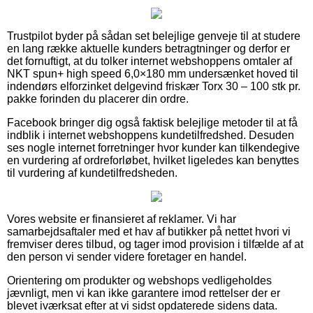
Trustpilot byder på sådan set belejlige genveje til at studere
en lang række aktuelle kunders betragtninger og derfor er
det fornuftigt, at du tolker internet webshoppens omtaler af
NKT spun+ high speed 6,0×180 mm undersænket hoved til
indendørs elforzinket delgevind friskær Torx 30 – 100 stk pr.
pakke forinden du placerer din ordre.
Facebook bringer dig også faktisk belejlige metoder til at få
indblik i internet webshoppens kundetilfredshed. Desuden
ses nogle internet forretninger hvor kunder kan tilkendegive
en vurdering af ordreforløbet, hvilket ligeledes kan benyttes
til vurdering af kundetilfredsheden.
Vores website er finansieret af reklamer. Vi har
samarbejdsaftaler med et hav af butikker på nettet hvori vi
fremviser deres tilbud, og tager imod provision i tilfælde af at
den person vi sender videre foretager en handel.
Orientering om produkter og webshops vedligeholdes
jævnligt, men vi kan ikke garantere imod rettelser der er
blevet iværksat efter at vi sidst opdaterede sidens data.