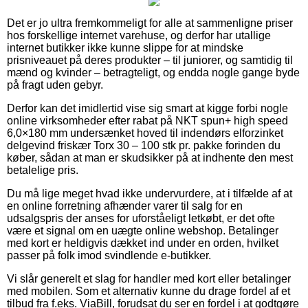
Det er jo ultra fremkommeligt for alle at sammenligne priser
hos forskellige internet varehuse, og derfor har utallige
internet butikker ikke kunne slippe for at mindske
prisniveauet på deres produkter – til juniorer, og samtidig til
mænd og kvinder – betragteligt, og endda nogle gange byde
på fragt uden gebyr.
Derfor kan det imidlertid vise sig smart at kigge forbi nogle
online virksomheder efter rabat på NKT spun+ high speed
6,0×180 mm undersænket hoved til indendørs elforzinket
delgevind friskær Torx 30 – 100 stk pr. pakke forinden du
køber, sådan at man er skudsikker på at indhente den mest
betalelige pris.
Du må lige meget hvad ikke undervurdere, at i tilfælde af at
en online forretning afhænder varer til salg for en
udsalgspris der anses for uforståeligt letkøbt, er det ofte
være et signal om en uægte online webshop. Betalinger
med kort er heldigvis dækket ind under en orden, hvilket
passer på folk imod svindlende e-butikker.
Vi slår generelt et slag for handler med kort eller betalinger
med mobilen. Som et alternativ kunne du drage fordel af et
tilbud fra f.eks. ViaBill, forudsat du ser en fordel i at godtgøre