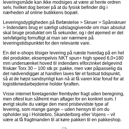
leveringsmåde kan ikke modsiges at være at hente ordren
selv, hvilket dog beroer på at du fysisk befinder dig i
nærheden af online butikkens bopæl.
Leveringsdygtigheden på Befæstelse > Skruer > Spånskruer
> Indendørs brug er særligt udslagsgivende om man absolut
skal bruge produktet om få sekunder, og i det øjemed er det
selvfølgelig fornuftigt at man ser nærmere på
leveringstidspunktet for den relevante vare.
En del e-shops tilsiger levering på næste hverdag på en hel
del produkter, eksempelvis NKT spun+ high speed 6,0×180
mm undersænket hoved til indendørs elforzinket delgevind
friskær Torx 30 – 100 stk pr. pakke, men vær påpasselig da
det nødvendiggør at handlen laves før et fastsat tidspunkt,
så at de højst sandsynligt kan nå at få varen klar forud for at
logistikmedarbejderne holder fyraften.
Visse internet foretagender frembyder fragt uden beregning,
men oftest kun såfremt man aftager for en konkret sum. I
øvrigt skulle du vælge den mest prisbevidste type af
levering, som mange gange – uden hensyn til om du
opholder sig i Holstebro, Skanderborg eller Vojens – vil
være at få fragtmanden til at køre pakken til en pakkeshop.