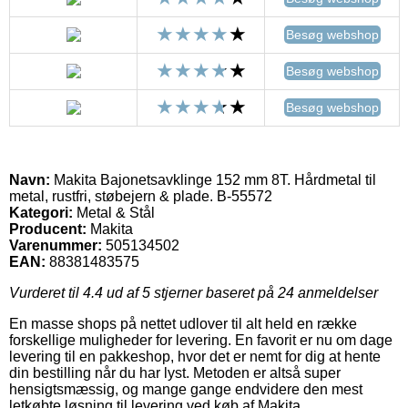
Besøg webshop
Besøg webshop
Besøg webshop
Navn:
Makita Bajonetsavklinge 152 mm 8T. Hårdmetal til
metal, rustfri, støbejern & plade. B-55572
Kategori:
Metal & Stål
Producent:
Makita
Varenummer:
505134502
EAN:
88381483575
Vurderet til
4.4
ud af 5 stjerner baseret på
24
anmeldelser
En masse shops på nettet udlover til alt held en række
forskellige muligheder for levering. En favorit er nu om dage
levering til en pakkeshop, hvor det er nemt for dig at hente
din bestilling når du har lyst. Metoden er altså super
hensigtsmæssig, og mange gange endvidere den mest
letkøbte løsning til levering ved køb af Makita