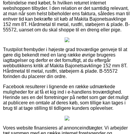
forbindelse med købet, fx hvilken returret internet
webshoppen tilbyder. I den relation er det samtidig relevant,
at man når som helst bibeholder ens faktura, således man til
enhver tid kan bekræfte sit køb af Makita Bajonetsavklinge
152 mm 8T. Hårdmetal til metal, rustfri, støbejern & plade. B-
55572, uanset om du skal shoppe til en dreng eller pige.
Trustpilot frembyder i højeste grad troværdige genveje til at
gøre dig bekendt med en lang række øvrige brugeres
iagttagelser og derfor er det fornuftigt, at du eftergår
webbutikkens kritik af Makita Bajonetsavklinge 152 mm 8T.
Hårdmetal til metal, rustfri, støbejern & plade. B-55572
forinden du placerer din ordre.
Facebook resulterer i lignende en række udmærkede
muligheder for at få et kig ind i e-handlens troværdighed.
Herinde ses en del forretninger på nettet som gør det muligt
at publicere en omtale af deres køb, som tillige kan tages i
brug til at tage stilling til tidligere kunders oplevelser.
Vores website finansieres af annonceindtægter. Vi arbejder
tæt sammen med en række internet foretagender og