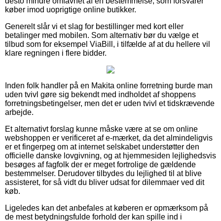
desto mindre omfavnet af en bestemmelse, som forsvarer
køber imod uoprigtige online butikker.
Generelt slår vi et slag for bestillinger med kort eller
betalinger med mobilen. Som alternativ bør du vælge et
tilbud som for eksempel ViaBill, i tilfælde af at du hellere vil
klare regningen i flere bidder.
Inden folk handler på en Makita online forretning burde man
uden tvivl gøre sig bekendt med indholdet af shoppens
forretningsbetingelser, men det er uden tvivl et tidskrævende
arbejde.
Et alternativt forslag kunne måske være at se om online
webshoppen er verificeret af e-mærket, da det almindeligvis
er et fingerpeg om at internet selskabet understøtter den
officielle danske lovgivning, og at hjemmesiden lejlighedsvis
besøges af fagfolk der er meget fortrolige de gældende
bestemmelser. Derudover tilbydes du lejlighed til at blive
assisteret, for så vidt du bliver udsat for dilemmaer ved dit
køb.
Ligeledes kan det anbefales at køberen er opmærksom på
de mest betydningsfulde forhold der kan spille ind i