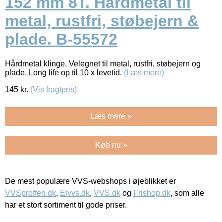
152 mm 8T. Hårdmetal til
metal, rustfri, støbejern &
plade. B-55572
Hårdmetal klinge. Velegnet til metal, rustfri, støbejern og
plade. Long life op til 10 x levetid.
(Læs mere)
145
kr.
(Vis fragtpris)
Læs mere »
Køb nu »
De mest populære VVS-webshops i øjeblikket er
VVSproffen.dk
,
Elvvs.dk
,
VVS.dk
og
Frishop.dk
, som alle
har et stort sortiment til gode priser.