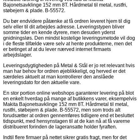
Bajonetsavklinge 152 mm 8T. Hårdmetal til metal, rustfri,
støbejern & plade. B-55572.
Du bør endvidere påtænke at få ordren leveret hjem til dig
selv eller til dit arbejdes adresse. Leveringstypen bliver
somme tider en kende dyrere, men desuden yderst
gnidningsløs. Den mindst kostelige leveringsmetode vil dog
i de fleste tilfælde være selv at hente produkterne, men det
er betinget af at du lever nærved internet firmaets
arbejdslager.
Leveringsdygtigheden på Metal & Stål er jo ret relevant hvis
man har behov for ordren øjeblikkeligt, og herved er det
særdeles aktuelt at man kontrollerer den anslåede
leveringsdato for den aktuelle vare.
En stor portion online webshops garanterer levering på blot
en enkelt hverdag på mange af butikkens varer, eksempelvis
Makita Bajonetsavklinge 152 mm 8T. Hårdmetal til metal,
rustfri, støbejern & plade. B-55572, men som trods alt
forudsætter at ordren gennemføres tidligere end et besluttet
tidspunkt, med hensynstagen til at de kan nå at få varerne
distribueret forinden de lageransatte holder fyraften.
Indtil flere firmaer på nettet sikrer gratis fragt, men for det