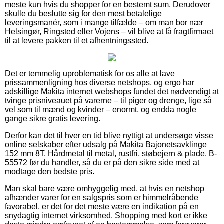
meste kun hvis du shopper for en bestemt sum. Derudover
skulle du beslutte sig for den mest betalelige
leveringsmanér, som i mange tilfælde – om man bor nær
Helsingør, Ringsted eller Vojens – vil blive at få fragtfirmaet
til at levere pakken til et afhentningssted.
Det er temmelig uproblematisk for os alle at lave
prissammenligning hos diverse netshops, og ergo har
adskillige Makita internet webshops fundet det nødvendigt at
tvinge prisniveauet på varerne – til piger og drenge, lige så
vel som til mænd og kvinder – enormt, og endda nogle
gange sikre gratis levering.
Derfor kan det til hver en tid blive nyttigt at undersøge visse
online selskaber efter udsalg på Makita Bajonetsavklinge
152 mm 8T. Hårdmetal til metal, rustfri, støbejern & plade. B-
55572 før du handler, så du er på den sikre side med at
modtage den bedste pris.
Man skal bare være omhyggelig med, at hvis en netshop
afhænder varer for en salgspris som er himmelråbende
favorabel, er det for det meste være en indikation på en
snydagtig internet virksomhed. Shopping med kort er ikke