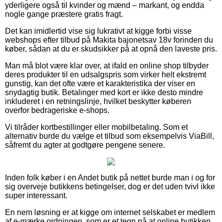
yderligere også til kvinder og mænd – markant, og endda
nogle gange præstere gratis fragt.
Det kan imidlertid vise sig lukrativt at kigge forbi visse
webshops efter tilbud på Makita bajonetsav 18v forinden du
køber, sådan at du er skudsikker på at opnå den laveste pris.
Man må blot være klar over, at ifald en online shop tilbyder
deres produkter til en udsalgspris som virker helt ekstremt
gunstig, kan det ofte være et karakteristika der viser en
snydagtig butik. Betalinger med kort er ikke desto mindre
inkluderet i en retningslinje, hvilket beskytter køberen
overfor bedrageriske e-shops.
Vi tilråder kortbestillinger eller mobilbetaling. Som et
alternativ burde du vælge et tilbud som eksempelvis ViaBill,
såfremt du agter at godtgøre pengene senere.
Inden folk køber i en Andet butik på nettet burde man i og for
sig overveje butikkens betingelser, dog er det uden tvivl ikke
super interessant.
En nem løsning er at kigge om internet selskabet er medlem
af e-mærke ordningen, som er et tegn på at online butikken