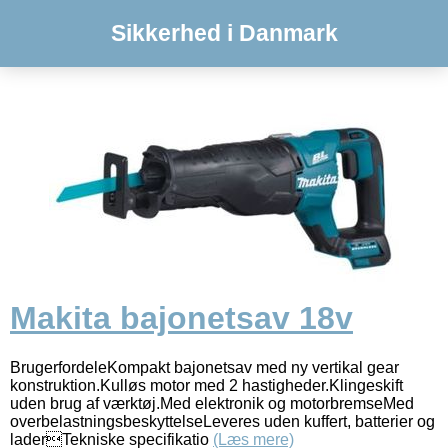
Sikkerhed i Danmark
Makita bajonetsav 18v
BrugerfordeleKompakt bajonetsav med ny vertikal gear
konstruktion.Kulløs motor med 2 hastigheder.Klingeskift
uden brug af værktøj.Med elektronik og motorbremseMed
overbelastningsbeskyttelseLeveres uden kuffert, batterier og
laderTekniske specifikatio
(Læs mere)