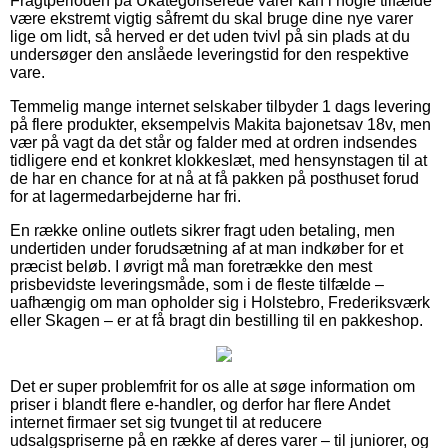
Fragtperioden på Ukategoriserede varer kan i nogle tilfælde
være ekstremt vigtig såfremt du skal bruge dine nye varer
lige om lidt, så herved er det uden tvivl på sin plads at du
undersøger den anslåede leveringstid for den respektive
vare.
Temmelig mange internet selskaber tilbyder 1 dags levering
på flere produkter, eksempelvis Makita bajonetsav 18v, men
vær på vagt da det står og falder med at ordren indsendes
tidligere end et konkret klokkeslæt, med hensynstagen til at
de har en chance for at nå at få pakken på posthuset forud
for at lagermedarbejderne har fri.
En række online outlets sikrer fragt uden betaling, men
undertiden under forudsætning af at man indkøber for et
præcist beløb. I øvrigt må man foretrække den mest
prisbevidste leveringsmåde, som i de fleste tilfælde –
uafhængig om man opholder sig i Holstebro, Frederiksværk
eller Skagen – er at få bragt din bestilling til en pakkeshop.
Det er super problemfrit for os alle at søge information om
priser i blandt flere e-handler, og derfor har flere Andet
internet firmaer set sig tvunget til at reducere
udsalgspriserne på en række af deres varer – til juniorer, og