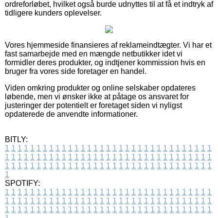
ordreforløbet, hvilket også burde udnyttes til at få et indtryk af
tidligere kunders oplevelser.
Vores hjemmeside finansieres af reklameindtægter. Vi har et
fast samarbejde med en mængde netbutikker idet vi
formidler deres produkter, og indtjener kommission hvis en
bruger fra vores side foretager en handel.
Viden omkring produkter og online selskaber opdateres
løbende, men vi ønsker ikke at påtage os ansvaret for
justeringer der potentielt er foretaget siden vi nyligst
opdaterede de anvendte informationer.
BITLY:
1
1
1
1
1
1
1
1
1
1
1
1
1
1
1
1
1
1
1
1
1
1
1
1
1
1
1
1
1
1
1
1
1
1
1
1
1
1
1
1
1
1
1
1
1
1
1
1
1
1
1
1
1
1
1
1
1
1
1
1
1
1
1
1
1
1
1
1
1
1
1
1
1
1
1
1
1
1
1
1
1
1
1
1
1
1
1
1
1
1
1
1
1
1
1
1
1
1
1
1
SPOTIFY:
1
1
1
1
1
1
1
1
1
1
1
1
1
1
1
1
1
1
1
1
1
1
1
1
1
1
1
1
1
1
1
1
1
1
1
1
1
1
1
1
1
1
1
1
1
1
1
1
1
1
1
1
1
1
1
1
1
1
1
1
1
1
1
1
1
1
1
1
1
1
1
1
1
1
1
1
1
1
1
1
1
1
1
1
1
1
1
1
1
1
1
1
1
1
1
1
1
1
1