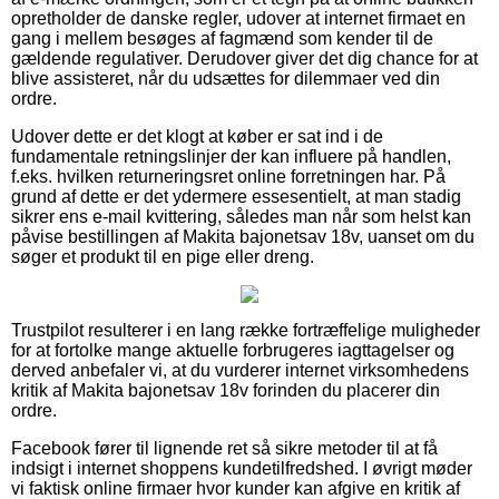
opretholder de danske regler, udover at internet firmaet en
gang i mellem besøges af fagmænd som kender til de
gældende regulativer. Derudover giver det dig chance for at
blive assisteret, når du udsættes for dilemmaer ved din
ordre.
Udover dette er det klogt at køber er sat ind i de
fundamentale retningslinjer der kan influere på handlen,
f.eks. hvilken returneringsret online forretningen har. På
grund af dette er det ydermere essesentielt, at man stadig
sikrer ens e-mail kvittering, således man når som helst kan
påvise bestillingen af Makita bajonetsav 18v, uanset om du
søger et produkt til en pige eller dreng.
Trustpilot resulterer i en lang række fortræffelige muligheder
for at fortolke mange aktuelle forbrugeres iagttagelser og
derved anbefaler vi, at du vurderer internet virksomhedens
kritik af Makita bajonetsav 18v forinden du placerer din
ordre.
Facebook fører til lignende ret så sikre metoder til at få
indsigt i internet shoppens kundetilfredshed. I øvrigt møder
vi faktisk online firmaer hvor kunder kan afgive en kritik af