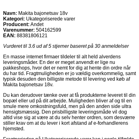
Navn:
Makita bajonetsav 18v
Kategori:
Ukategoriserede varer
Producent:
Andet
Varenummer:
504162599
EAN:
88381806121
Vurderet til
3.6
ud af 5 stjerner baseret på
30
anmeldelser
En masse internet firmaer tildeler til alt held alverdens
leveringsmåder. En der er meget anvendt er lige nu
pakkeshops, hvor det er nemt for dig at hente din ordre når
du har tid. Fragtmuligheden er jo vældig overkommelig, samt
typisk desuden den billigste metode til levering ved køb af
Makita bajonetsav 18v.
Du kan derudover tænke over at få produkterne leveret til din
bopæl eller ud på dit arbejde. Muligheden bliver af og til en
smule mere omkostningsfuld, men på den anden side ultra
hensigtsmæssig. Den prisbilligste leveringsmåde vil dog
altid vise sig at være at du selv henter ordren, som desværre
stiller krav om at du lever i kort afstand af e-forhandlerens
hjemsted.