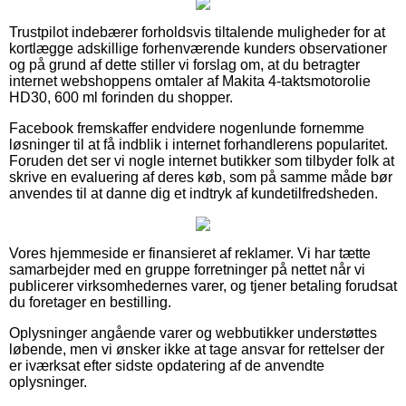
Trustpilot indebærer forholdsvis tiltalende muligheder for at
kortlægge adskillige forhenværende kunders observationer
og på grund af dette stiller vi forslag om, at du betragter
internet webshoppens omtaler af Makita 4-taktsmotorolie
HD30, 600 ml forinden du shopper.
Facebook fremskaffer endvidere nogenlunde fornemme
løsninger til at få indblik i internet forhandlerens popularitet.
Foruden det ser vi nogle internet butikker som tilbyder folk at
skrive en evaluering af deres køb, som på samme måde bør
anvendes til at danne dig et indtryk af kundetilfredsheden.
Vores hjemmeside er finansieret af reklamer. Vi har tætte
samarbejder med en gruppe forretninger på nettet når vi
publicerer virksomhedernes varer, og tjener betaling forudsat
du foretager en bestilling.
Oplysninger angående varer og webbutikker understøttes
løbende, men vi ønsker ikke at tage ansvar for rettelser der
er iværksat efter sidste opdatering af de anvendte
oplysninger.