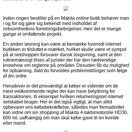
Inden nogen bestiller på en Makita online butik behøver man
i og for sig gøre sig bekendt med indholdet af
virksomhedens forretningsbetingelser, men det er mange
gange et omfattende projekt.
En anden løsning kan være at bemærke hvorvidt internet
butikken er tilsluttet e-mærket, hvilket skulle være et sympol
på at netshoppen forsvarer dansk lovgivning, samt at den
rutinemæssigt tilses af jurister der har den nødvendige
knowhow om reglerne på området. Desuden får du mulighed
for opbakning, ifald du forvoldes problemstillinger som følge
af din ordre.
Herudover er det prisværdigt at køber er vidende om de
mest vedkommende regler der kan have betydning for
transaktionen, til eksempel hvilken returneringsret internet
selskabet bruger. Her er det også vigtigt, at man altid
opbevarer ens købsbekræftelse, således man fremadrettet
kan vidne om sin shopping af Makita 4-taktsmotorolie HD30,
600 ml, uafhængig om man skal købe gave til en kvinde
eller mand.