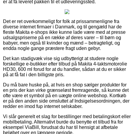
er at få leveret pakken til et udleveringssted.
Det er ret overkommeligt for folk at prissammenligne fra
diverse internet firmaer i Danmark, og til gengæld har de
fleste Makita e-shops ikke kunne lade være med at presse
udsalgspriserne på en række af deres varer – til børn og
babyer, men også til kvinder og mænd – betragteligt, og
endda nogle gange præstere fragt uden gebyr.
Det kan stadigvæk vise sig udbytterigt at studere nogle
forskellige e-butikker efter tilbud på Makita 4-taktsmotorolie
HD30, 600 ml forud for at du handler, sådan at du er sikker
på at få fat i den billigste pris.
Du må bare huske på, at hvis en shop sælger produkter for
en pris der kan virke grænseløst fremragende, så kunne det
ofte være et symbol på en uægte online webshop. Kortkøb
er på den anden side omsluttet af Indsigelsesordningen, der
redder en imod fup internet selskaber.
Vi slår generelt et slag for bestillinger med betalingskort eller
mobilbetaling. Alternativt burde du benytte et tilbud fra for
eksempel ViaBill, forudsat du har til hensigt at afbetale
beløbet over en længere periode.