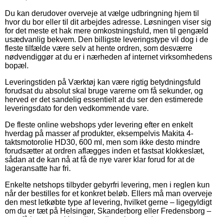
Du kan derudover overveje at vælge udbringning hjem til
hvor du bor eller til dit arbejdes adresse. Løsningen viser sig
for det meste et hak mere omkostningsfuld, men til gengæld
usædvanlig bekvem. Den billigste leveringstype vil dog i de
fleste tilfælde være selv at hente ordren, som desværre
nødvendiggør at du er i nærheden af internet virksomhedens
bopæl.
Leveringstiden på Værktøj kan være rigtig betydningsfuld
forudsat du absolut skal bruge varerne om få sekunder, og
herved er det sandelig essentielt at du ser den estimerede
leveringsdato for den vedkommende vare.
De fleste online webshops yder levering efter en enkelt
hverdag på masser af produkter, eksempelvis Makita 4-
taktsmotorolie HD30, 600 ml, men som ikke desto mindre
forudsætter at ordren aflægges inden et fastsat klokkeslæt,
sådan at de kan nå at få de nye varer klar forud for at de
lageransatte har fri.
Enkelte netshops tilbyder gebyrfri levering, men i reglen kun
når der bestilles for et konkret beløb. Ellers må man overveje
den mest letkøbte type af levering, hvilket gerne – ligegyldigt
om du er tæt på Helsingør, Skanderborg eller Fredensborg –