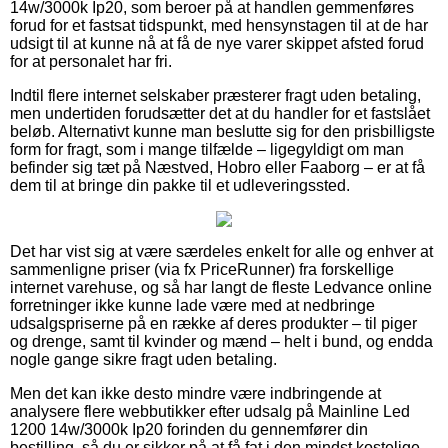
14w/3000k Ip20, som beroer på at handlen gemmenføres
forud for et fastsat tidspunkt, med hensynstagen til at de har
udsigt til at kunne nå at få de nye varer skippet afsted forud
for at personalet har fri.
Indtil flere internet selskaber præsterer fragt uden betaling,
men undertiden forudsætter det at du handler for et fastslået
beløb. Alternativt kunne man beslutte sig for den prisbilligste
form for fragt, som i mange tilfælde – ligegyldigt om man
befinder sig tæt på Næstved, Hobro eller Faaborg – er at få
dem til at bringe din pakke til et udleveringssted.
Det har vist sig at være særdeles enkelt for alle og enhver at
sammenligne priser (via fx PriceRunner) fra forskellige
internet varehuse, og så har langt de fleste Ledvance online
forretninger ikke kunne lade være med at nedbringe
udsalgspriserne på en række af deres produkter – til piger
og drenge, samt til kvinder og mænd – helt i bund, og endda
nogle gange sikre fragt uden betaling.
Men det kan ikke desto mindre være indbringende at
analysere flere webbutikker efter udsalg på Mainline Led
1200 14w/3000k Ip20 forinden du gennemfører din
bestilling, så du er sikker på at få fat i den mindst kostelige