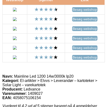
Besøg webshop
Besøg webshop
Besøg webshop
Besøg webshop
Besøg webshop
Besøg webshop
Navn:
Mainline Led 1200 14w/3000k Ip20
Kategori:
El-artikler > Elvvs > Leverandør – kartoteker >
Solar Light – varekartotek
Producent:
Ledvance
Varenummer:
1409027
EAN:
4058075106154
Vurderet til
4.2
ud af 5 stjerner baseret på
4
anmeldelser