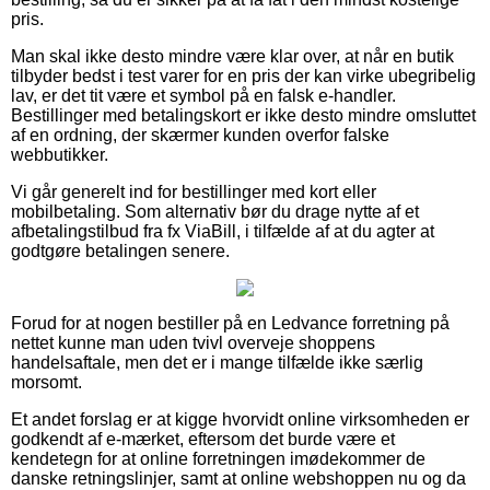
pris.
Man skal ikke desto mindre være klar over, at når en butik
tilbyder bedst i test varer for en pris der kan virke ubegribelig
lav, er det tit være et symbol på en falsk e-handler.
Bestillinger med betalingskort er ikke desto mindre omsluttet
af en ordning, der skærmer kunden overfor falske
webbutikker.
Vi går generelt ind for bestillinger med kort eller
mobilbetaling. Som alternativ bør du drage nytte af et
afbetalingstilbud fra fx ViaBill, i tilfælde af at du agter at
godtgøre betalingen senere.
Forud for at nogen bestiller på en Ledvance forretning på
nettet kunne man uden tvivl overveje shoppens
handelsaftale, men det er i mange tilfælde ikke særlig
morsomt.
Et andet forslag er at kigge hvorvidt online virksomheden er
godkendt af e-mærket, eftersom det burde være et
kendetegn for at online forretningen imødekommer de
danske retningslinjer, samt at online webshoppen nu og da