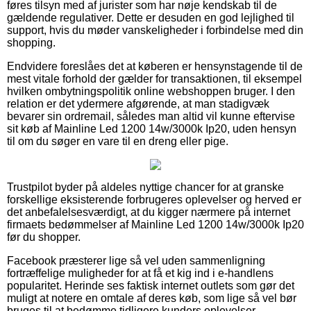
føres tilsyn med af jurister som har nøje kendskab til de
gældende regulativer. Dette er desuden en god lejlighed til
support, hvis du møder vanskeligheder i forbindelse med din
shopping.
Endvidere foreslåes det at køberen er hensynstagende til de
mest vitale forhold der gælder for transaktionen, til eksempel
hvilken ombytningspolitik online webshoppen bruger. I den
relation er det ydermere afgørende, at man stadigvæk
bevarer sin ordremail, således man altid vil kunne eftervise
sit køb af Mainline Led 1200 14w/3000k Ip20, uden hensyn
til om du søger en vare til en dreng eller pige.
Trustpilot byder på aldeles nyttige chancer for at granske
forskellige eksisterende forbrugeres oplevelser og herved er
det anbefalelsesværdigt, at du kigger nærmere på internet
firmaets bedømmelser af Mainline Led 1200 14w/3000k Ip20
før du shopper.
Facebook præsterer lige så vel uden sammenligning
fortræffelige muligheder for at få et kig ind i e-handlens
popularitet. Herinde ses faktisk internet outlets som gør det
muligt at notere en omtale af deres køb, som lige så vel bør
bruges til at bedømme tidligere kunders oplevelser.