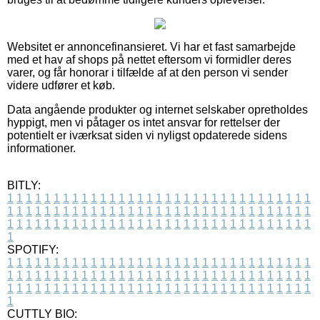
Websitet er annoncefinansieret. Vi har et fast samarbejde
med et hav af shops på nettet eftersom vi formidler deres
varer, og får honorar i tilfælde af at den person vi sender
videre udfører et køb.
Data angående produkter og internet selskaber opretholdes
hyppigt, men vi påtager os intet ansvar for rettelser der
potentielt er iværksat siden vi nyligst opdaterede sidens
informationer.
BITLY:
1
1
1
1
1
1
1
1
1
1
1
1
1
1
1
1
1
1
1
1
1
1
1
1
1
1
1
1
1
1
1
1
1
1
1
1
1
1
1
1
1
1
1
1
1
1
1
1
1
1
1
1
1
1
1
1
1
1
1
1
1
1
1
1
1
1
1
1
1
1
1
1
1
1
1
1
1
1
1
1
1
1
1
1
1
1
1
1
1
1
1
1
1
1
1
1
1
1
1
1
SPOTIFY:
1
1
1
1
1
1
1
1
1
1
1
1
1
1
1
1
1
1
1
1
1
1
1
1
1
1
1
1
1
1
1
1
1
1
1
1
1
1
1
1
1
1
1
1
1
1
1
1
1
1
1
1
1
1
1
1
1
1
1
1
1
1
1
1
1
1
1
1
1
1
1
1
1
1
1
1
1
1
1
1
1
1
1
1
1
1
1
1
1
1
1
1
1
1
1
1
1
1
1
1
CUTTLY BIO: