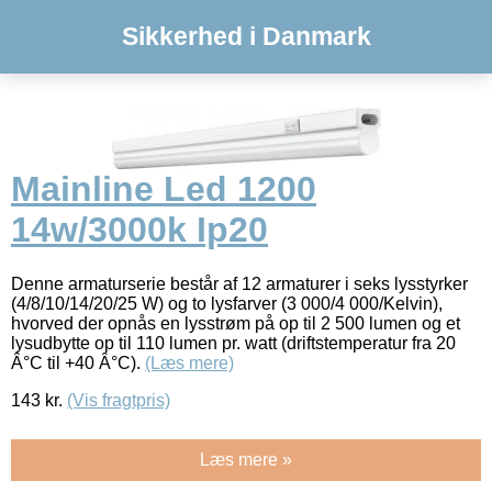
Sikkerhed i Danmark
Mainline Led 1200
14w/3000k Ip20
Denne armaturserie består af 12 armaturer i seks lysstyrker
(4/8/10/14/20/25 W) og to lysfarver (3 000/4 000/Kelvin),
hvorved der opnås en lysstrøm på op til 2 500 lumen og et
lysudbytte op til 110 lumen pr. watt (driftstemperatur fra 20
Â°C til +40 Â°C).
(Læs mere)
143
kr.
(Vis fragtpris)
Læs mere »