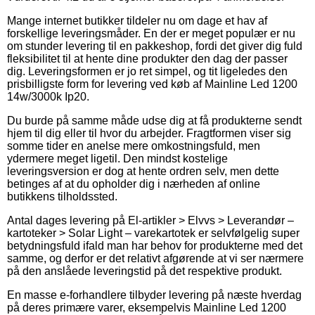
Mange internet butikker tildeler nu om dage et hav af
forskellige leveringsmåder. En der er meget populær er nu
om stunder levering til en pakkeshop, fordi det giver dig fuld
fleksibilitet til at hente dine produkter den dag der passer
dig. Leveringsformen er jo ret simpel, og tit ligeledes den
prisbilligste form for levering ved køb af Mainline Led 1200
14w/3000k Ip20.
Du burde på samme måde udse dig at få produkterne sendt
hjem til dig eller til hvor du arbejder. Fragtformen viser sig
somme tider en anelse mere omkostningsfuld, men
ydermere meget ligetil. Den mindst kostelige
leveringsversion er dog at hente ordren selv, men dette
betinges af at du opholder dig i nærheden af online
butikkens tilholdssted.
Antal dages levering på El-artikler > Elvvs > Leverandør –
kartoteker > Solar Light – varekartotek er selvfølgelig super
betydningsfuld ifald man har behov for produkterne med det
samme, og derfor er det relativt afgørende at vi ser nærmere
på den anslåede leveringstid på det respektive produkt.
En masse e-forhandlere tilbyder levering på næste hverdag
på deres primære varer, eksempelvis Mainline Led 1200