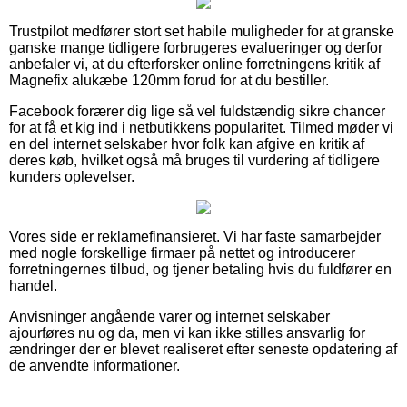
Trustpilot medfører stort set habile muligheder for at granske
ganske mange tidligere forbrugeres evalueringer og derfor
anbefaler vi, at du efterforsker online forretningens kritik af
Magnefix alukæbe 120mm forud for at du bestiller.
Facebook forærer dig lige så vel fuldstændig sikre chancer
for at få et kig ind i netbutikkens popularitet. Tilmed møder vi
en del internet selskaber hvor folk kan afgive en kritik af
deres køb, hvilket også må bruges til vurdering af tidligere
kunders oplevelser.
Vores side er reklamefinansieret. Vi har faste samarbejder
med nogle forskellige firmaer på nettet og introducerer
forretningernes tilbud, og tjener betaling hvis du fuldfører en
handel.
Anvisninger angående varer og internet selskaber
ajourføres nu og da, men vi kan ikke stilles ansvarlig for
ændringer der er blevet realiseret efter seneste opdatering af
de anvendte informationer.