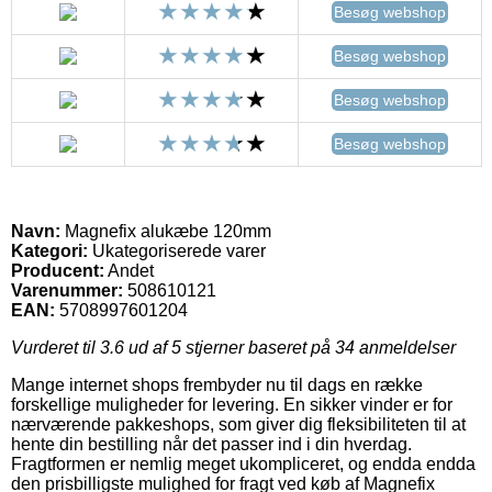
Besøg webshop
Besøg webshop
Besøg webshop
Besøg webshop
Navn:
Magnefix alukæbe 120mm
Kategori:
Ukategoriserede varer
Producent:
Andet
Varenummer:
508610121
EAN:
5708997601204
Vurderet til
3.6
ud af 5 stjerner baseret på
34
anmeldelser
Mange internet shops frembyder nu til dags en række
forskellige muligheder for levering. En sikker vinder er for
nærværende pakkeshops, som giver dig fleksibiliteten til at
hente din bestilling når det passer ind i din hverdag.
Fragtformen er nemlig meget ukompliceret, og endda endda
den prisbilligste mulighed for fragt ved køb af Magnefix