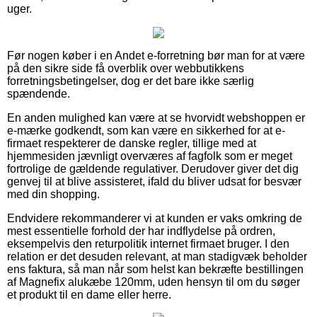
uger.
Før nogen køber i en Andet e-forretning bør man for at være
på den sikre side få overblik over webbutikkens
forretningsbetingelser, dog er det bare ikke særlig
spændende.
En anden mulighed kan være at se hvorvidt webshoppen er
e-mærke godkendt, som kan være en sikkerhed for at e-
firmaet respekterer de danske regler, tillige med at
hjemmesiden jævnligt overværes af fagfolk som er meget
fortrolige de gældende regulativer. Derudover giver det dig
genvej til at blive assisteret, ifald du bliver udsat for besvær
med din shopping.
Endvidere rekommanderer vi at kunden er vaks omkring de
mest essentielle forhold der har indflydelse på ordren,
eksempelvis den returpolitik internet firmaet bruger. I den
relation er det desuden relevant, at man stadigvæk beholder
ens faktura, så man når som helst kan bekræfte bestillingen
af Magnefix alukæbe 120mm, uden hensyn til om du søger
et produkt til en dame eller herre.