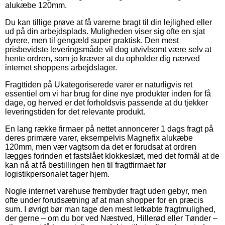
alukæbe 120mm.
Du kan tillige prøve at få varerne bragt til din lejlighed eller
ud på din arbejdsplads. Muligheden viser sig ofte en sjat
dyrere, men til gengæld super praktisk. Den mest
prisbevidste leveringsmåde vil dog utvivlsomt være selv at
hente ordren, som jo kræver at du opholder dig nærved
internet shoppens arbejdslager.
Fragttiden på Ukategoriserede varer er naturligvis ret
essentiel om vi har brug for dine nye produkter inden for få
dage, og herved er det forholdsvis passende at du tjekker
leveringstiden for det relevante produkt.
En lang række firmaer på nettet annoncerer 1 dags fragt på
deres primære varer, eksempelvis Magnefix alukæbe
120mm, men vær vagtsom da det er forudsat at ordren
lægges forinden et fastslået klokkeslæt, med det formål at de
kan nå at få bestillingen hen til fragtfirmaet før
logistikpersonalet tager hjem.
Nogle internet varehuse frembyder fragt uden gebyr, men
ofte under forudsætning af at man shopper for en præcis
sum. I øvrigt bør man tage den mest letkøbte fragtmulighed,
der gerne – om du bor ved Næstved, Hillerød eller Tønder –