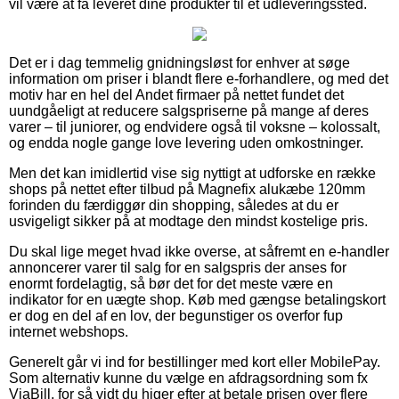
vil være at få leveret dine produkter til et udleveringssted.
Det er i dag temmelig gnidningsløst for enhver at søge
information om priser i blandt flere e-forhandlere, og med det
motiv har en hel del Andet firmaer på nettet fundet det
uundgåeligt at reducere salgspriserne på mange af deres
varer – til juniorer, og endvidere også til voksne – kolossalt,
og endda nogle gange love levering uden omkostninger.
Men det kan imidlertid vise sig nyttigt at udforske en række
shops på nettet efter tilbud på Magnefix alukæbe 120mm
forinden du færdiggør din shopping, således at du er
usvigeligt sikker på at modtage den mindst kostelige pris.
Du skal lige meget hvad ikke overse, at såfremt en e-handler
annoncerer varer til salg for en salgspris der anses for
enormt fordelagtig, så bør det for det meste være en
indikator for en uægte shop. Køb med gængse betalingskort
er dog en del af en lov, der begunstiger os overfor fup
internet webshops.
Generelt går vi ind for bestillinger med kort eller MobilePay.
Som alternativ kunne du vælge en afdragsordning som fx
ViaBill, for så vidt du higer efter at betale prisen over flere