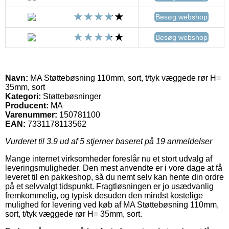
Besøg webshop
Besøg webshop
Navn:
MA Støttebøsning 110mm, sort, t/tyk væggede rør H=
35mm, sort
Kategori:
Støttebøsninger
Producent:
MA
Varenummer:
150781100
EAN:
7331178113562
Vurderet til
3.9
ud af 5 stjerner baseret på
19
anmeldelser
Mange internet virksomheder foreslår nu et stort udvalg af
leveringsmuligheder. Den mest anvendte er i vore dage at få
leveret til en pakkeshop, så du nemt selv kan hente din ordre
på et selvvalgt tidspunkt. Fragtløsningen er jo usædvanlig
fremkommelig, og typisk desuden den mindst kostelige
mulighed for levering ved køb af MA Støttebøsning 110mm,
sort, t/tyk væggede rør H= 35mm, sort.