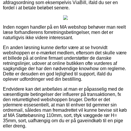
afdragsordning som eksempelvis ViaBill, ifald du ser en
fordel i at betale beløbet senere.
Inden nogen handler på en MA webshop behøver man reelt
læse forhandlerens forretningsbetingelser, men det er
naturligvis ikke videre interessant.
En anden løsning kunne derfor være at se hvorvidt
webshoppen er e-mærket medlem, eftersom det skulle være
et billede på at online firmaet understøtter de danske
retningslinjer, udover at online butikken ofte vurderes af
sagkyndige der har den nødvendige knowhow om reglerne.
Dette er desuden en god lejlighed til support, ifald du
oplever udfordringer ved din bestilling.
Endvidere kan det anbefales at man er påpasselig med de
væsentligste betingelser der influerer på transaktionen, fx
den returrettighed webshoppen bruger. Derfor er det
ydermere essesentielt, at man til enhver tid gemmer sin
ordremail, således man fremadrettet vil kunne bevise sit køb
af MA Støttebøsning 110mm, sort, t/tyk væggede rør H=
35mm, sort, uafhængig om du er på gaveindkøb til en pige
eller dreng.