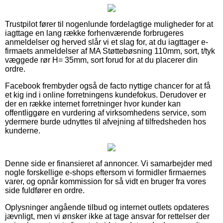
Trustpilot fører til nogenlunde fordelagtige muligheder for at
iagttage en lang række forhenværende forbrugeres
anmeldelser og herved slår vi et slag for, at du iagttager e-
firmaets anmeldelser af MA Støttebøsning 110mm, sort, t/tyk
væggede rør H= 35mm, sort forud for at du placerer din
ordre.
Facebook frembyder også de facto nyttige chancer for at få
et kig ind i online forretningens kundefokus. Derudover er
der en række internet forretninger hvor kunder kan
offentliggøre en vurdering af virksomhedens service, som
ydermere burde udnyttes til afvejning af tilfredsheden hos
kunderne.
Denne side er finansieret af annoncer. Vi samarbejder med
nogle forskellige e-shops eftersom vi formidler firmaernes
varer, og opnår kommission for så vidt en bruger fra vores
side fuldfører en ordre.
Oplysninger angående tilbud og internet outlets opdateres
jævnligt, men vi ønsker ikke at tage ansvar for rettelser der