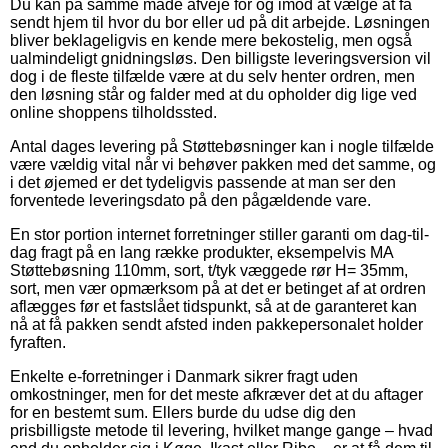
Du kan på samme måde afveje for og imod at vælge at få
sendt hjem til hvor du bor eller ud på dit arbejde. Løsningen
bliver beklageligvis en kende mere bekostelig, men også
ualmindeligt gnidningsløs. Den billigste leveringsversion vil
dog i de fleste tilfælde være at du selv henter ordren, men
den løsning står og falder med at du opholder dig lige ved
online shoppens tilholdssted.
Antal dages levering på Støttebøsninger kan i nogle tilfælde
være vældig vital når vi behøver pakken med det samme, og
i det øjemed er det tydeligvis passende at man ser den
forventede leveringsdato på den pågældende vare.
En stor portion internet forretninger stiller garanti om dag-til-
dag fragt på en lang række produkter, eksempelvis MA
Støttebøsning 110mm, sort, t/tyk væggede rør H= 35mm,
sort, men vær opmærksom på at det er betinget af at ordren
aflægges før et fastslået tidspunkt, så at de garanteret kan
nå at få pakken sendt afsted inden pakkepersonalet holder
fyraften.
Enkelte e-forretninger i Danmark sikrer fragt uden
omkostninger, men for det meste afkræver det at du aftager
for en bestemt sum. Ellers burde du udse dig den
prisbilligste metode til levering, hvilket mange gange – hvad