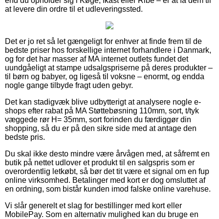
end du opholder sig i Køge, Ikast eller Ribe – er at få dem til
at levere din ordre til et udleveringssted.
Det er jo ret så let gængeligt for enhver at finde frem til de
bedste priser hos forskellige internet forhandlere i Danmark,
og for det har masser af MA internet outlets fundet det
uundgåeligt at stampe udsalgspriserne på deres produkter –
til børn og babyer, og ligeså til voksne – enormt, og endda
nogle gange tilbyde fragt uden gebyr.
Det kan stadigvæk blive udbytterigt at analysere nogle e-
shops efter rabat på MA Støttebøsning 110mm, sort, t/tyk
væggede rør H= 35mm, sort forinden du færdiggør din
shopping, så du er på den sikre side med at antage den
bedste pris.
Du skal ikke desto mindre være årvågen med, at såfremt en
butik på nettet udlover et produkt til en salgspris som er
overordentlig letkøbt, så bør det tit være et signal om en fup
online virksomhed. Betalinger med kort er dog omsluttet af
en ordning, som bistår kunden imod falske online varehuse.
Vi slår generelt et slag for bestillinger med kort eller
MobilePay. Som en alternativ mulighed kan du bruge en