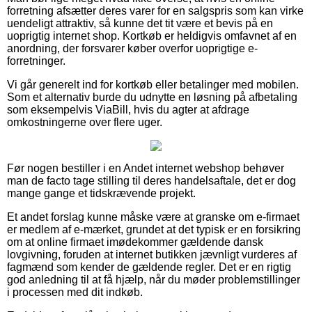
forretning afsætter deres varer for en salgspris som kan virke
uendeligt attraktiv, så kunne det tit være et bevis på en
uoprigtig internet shop. Kortkøb er heldigvis omfavnet af en
anordning, der forsvarer køber overfor uoprigtige e-
forretninger.
Vi går generelt ind for kortkøb eller betalinger med mobilen.
Som et alternativ burde du udnytte en løsning på afbetaling
som eksempelvis ViaBill, hvis du agter at afdrage
omkostningerne over flere uger.
Før nogen bestiller i en Andet internet webshop behøver
man de facto tage stilling til deres handelsaftale, det er dog
mange gange et tidskrævende projekt.
Et andet forslag kunne måske være at granske om e-firmaet
er medlem af e-mærket, grundet at det typisk er en forsikring
om at online firmaet imødekommer gældende dansk
lovgivning, foruden at internet butikken jævnligt vurderes af
fagmænd som kender de gældende regler. Det er en rigtig
god anledning til at få hjælp, når du møder problemstillinger
i processen med dit indkøb.