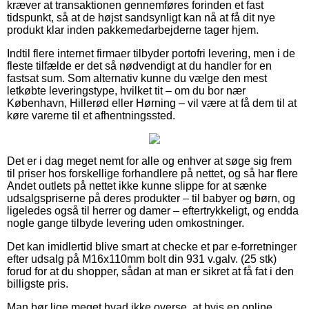
kræver at transaktionen gennemføres forinden et fast
tidspunkt, så at de højst sandsynligt kan nå at få dit nye
produkt klar inden pakkemedarbejderne tager hjem.
Indtil flere internet firmaer tilbyder portofri levering, men i de
fleste tilfælde er det så nødvendigt at du handler for en
fastsat sum. Som alternativ kunne du vælge den mest
letkøbte leveringstype, hvilket tit – om du bor nær
København, Hillerød eller Hørning – vil være at få dem til at
køre varerne til et afhentningssted.
Det er i dag meget nemt for alle og enhver at søge sig frem
til priser hos forskellige forhandlere på nettet, og så har flere
Andet outlets på nettet ikke kunne slippe for at sænke
udsalgspriserne på deres produkter – til babyer og børn, og
ligeledes også til herrer og damer – eftertrykkeligt, og endda
nogle gange tilbyde levering uden omkostninger.
Det kan imidlertid blive smart at checke et par e-forretninger
efter udsalg på M16x110mm bolt din 931 v.galv. (25 stk)
forud for at du shopper, sådan at man er sikret at få fat i den
billigste pris.
Man bør lige meget hvad ikke overse, at hvis en online