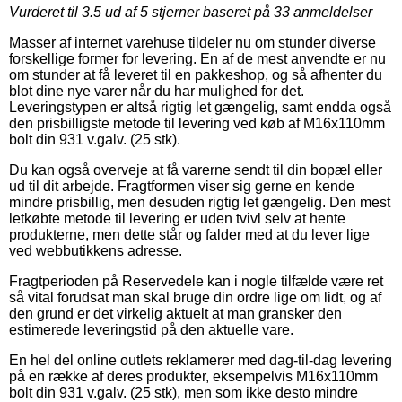
Vurderet til
3.5
ud af 5 stjerner baseret på
33
anmeldelser
Masser af internet varehuse tildeler nu om stunder diverse
forskellige former for levering. En af de mest anvendte er nu
om stunder at få leveret til en pakkeshop, og så afhenter du
blot dine nye varer når du har mulighed for det.
Leveringstypen er altså rigtig let gængelig, samt endda også
den prisbilligste metode til levering ved køb af M16x110mm
bolt din 931 v.galv. (25 stk).
Du kan også overveje at få varerne sendt til din bopæl eller
ud til dit arbejde. Fragtformen viser sig gerne en kende
mindre prisbillig, men desuden rigtig let gængelig. Den mest
letkøbte metode til levering er uden tvivl selv at hente
produkterne, men dette står og falder med at du lever lige
ved webbutikkens adresse.
Fragtperioden på Reservedele kan i nogle tilfælde være ret
så vital forudsat man skal bruge din ordre lige om lidt, og af
den grund er det virkelig aktuelt at man gransker den
estimerede leveringstid på den aktuelle vare.
En hel del online outlets reklamerer med dag-til-dag levering
på en række af deres produkter, eksempelvis M16x110mm
bolt din 931 v.galv. (25 stk), men som ikke desto mindre