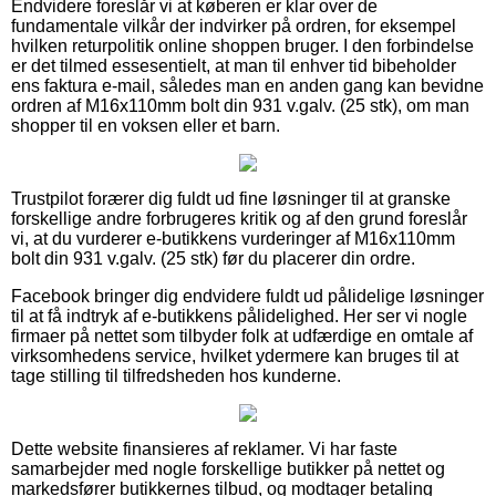
Endvidere foreslår vi at køberen er klar over de
fundamentale vilkår der indvirker på ordren, for eksempel
hvilken returpolitik online shoppen bruger. I den forbindelse
er det tilmed essesentielt, at man til enhver tid bibeholder
ens faktura e-mail, således man en anden gang kan bevidne
ordren af M16x110mm bolt din 931 v.galv. (25 stk), om man
shopper til en voksen eller et barn.
Trustpilot forærer dig fuldt ud fine løsninger til at granske
forskellige andre forbrugeres kritik og af den grund foreslår
vi, at du vurderer e-butikkens vurderinger af M16x110mm
bolt din 931 v.galv. (25 stk) før du placerer din ordre.
Facebook bringer dig endvidere fuldt ud pålidelige løsninger
til at få indtryk af e-butikkens pålidelighed. Her ser vi nogle
firmaer på nettet som tilbyder folk at udfærdige en omtale af
virksomhedens service, hvilket ydermere kan bruges til at
tage stilling til tilfredsheden hos kunderne.
Dette website finansieres af reklamer. Vi har faste
samarbejder med nogle forskellige butikker på nettet og
markedsfører butikkernes tilbud, og modtager betaling