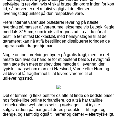
selvfølgelig ret vital hvis vi skal bruge din ordre inden for kort
tid, så herved er det relativt vigtigt at du efterser
leveringstidspunktet på den respektive vare.
Flere internet varehuse præsterer levering på næste
hverdag på masser af varenumre, eksempelvis Letbek Kegle
med fals 315mm, som trods alt regnes ud fra at du når at
bestille før et fast klokkeslæt, med hensynstagen til at de
garanteret kan nå at få bestillingen distribueret forinden de
lageransatte drager hjemad.
Nogle online forretninger byder på gratis fragt, men for det
meste kun hvis du handler for et bestemt beløb. I øvrigt må
man tage den mest prisbevidste metode til levering, der
typisk – uanset om man er i Næstved, Varde eller Hørning –
vil blive at få fragtfirmaet til at levere varerne til et
udleveringssted.
Det er temmelig fleksibelt for os alle at finde de bedste priser
hos forskellige online forhandlere, og altså har utallige
Letbek online webshops set sig nødsaget til at trykke
salgsværdien på mange af deres produkter – til piger og
drenge, og samtidig også til herrer og damer – eftertrykkeligt,