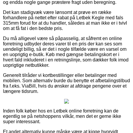
og endda nogle gange præstere fragt uden beregning.
Det kan stadigvæk være lønsomt at prøve en række
forhandlere på nettet efter rabat på Letbek Kegle med fals
315mm forud for at du handler, således at man ikke er i tvivl
om at få fat i den bedste pris.
Du må alligevel være så påpasselig, at såfremt en online
forretning udbyder deres varer til en pris der kan ses som
uendeligt billig, så er det i nogle tilfælde være en varsel om
en uoprigtig e-butik. Køb med gængse betalingskort er i
hvert fald inkluderet i en retningslinje, som dækker folk imod
uoprigtige netbutikker.
Generelt tilråder vi kortbestillinger eller betalinger med
mobilen. Som alternativ burde du benytte et afbetalingstilbud
fra f.eks. ViaBill, hvis du ønsker at afdrage pengene over et
længere tidsrum.
Inden folk køber hos en Letbek online forretning kan de
egentlig se på netshoppens vilkår, men det er gerne ikke
super interessant.
Et andet alternativ kunne måske være at kigge hvorvidt