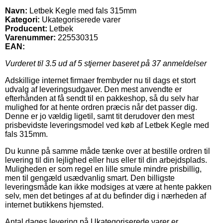
Navn:
Letbek Kegle med fals 315mm
Kategori:
Ukategoriserede varer
Producent:
Letbek
Varenummer:
225530315
EAN:
Vurderet til
3.5
ud af 5 stjerner baseret på
37
anmeldelser
Adskillige internet firmaer frembyder nu til dags et stort
udvalg af leveringsudgaver. Den mest anvendte er
efterhånden at få sendt til en pakkeshop, så du selv har
mulighed for at hente ordren præcis når det passer dig.
Denne er jo vældig ligetil, samt tit derudover den mest
prisbevidste leveringsmodel ved køb af Letbek Kegle med
fals 315mm.
Du kunne på samme måde tænke over at bestille ordren til
levering til din lejlighed eller hus eller til din arbejdsplads.
Muligheden er som regel en lille smule mindre prisbillig,
men til gengæld usædvanlig smart. Den billigste
leveringsmåde kan ikke modsiges at være at hente pakken
selv, men det betinges af at du befinder dig i nærheden af
internet butikkens hjemsted.
Antal dages levering på Ukategoriserede varer er