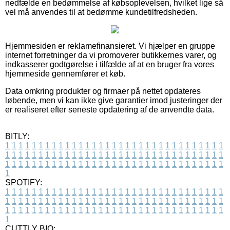
nedfælde en bedømmelse af købsoplevelsen, hvilket lige så
vel må anvendes til at bedømme kundetilfredsheden.
Hjemmesiden er reklamefinansieret. Vi hjælper en gruppe
internet forretninger da vi promoverer butikkernes varer, og
indkasserer godtgørelse i tilfælde af at en bruger fra vores
hjemmeside gennemfører et køb.
Data omkring produkter og firmaer på nettet opdateres
løbende, men vi kan ikke give garantier imod justeringer der
er realiseret efter seneste opdatering af de anvendte data.
BITLY:
1
1
1
1
1
1
1
1
1
1
1
1
1
1
1
1
1
1
1
1
1
1
1
1
1
1
1
1
1
1
1
1
1
1
1
1
1
1
1
1
1
1
1
1
1
1
1
1
1
1
1
1
1
1
1
1
1
1
1
1
1
1
1
1
1
1
1
1
1
1
1
1
1
1
1
1
1
1
1
1
1
1
1
1
1
1
1
1
1
1
1
1
1
1
1
1
1
1
1
1
SPOTIFY:
1
1
1
1
1
1
1
1
1
1
1
1
1
1
1
1
1
1
1
1
1
1
1
1
1
1
1
1
1
1
1
1
1
1
1
1
1
1
1
1
1
1
1
1
1
1
1
1
1
1
1
1
1
1
1
1
1
1
1
1
1
1
1
1
1
1
1
1
1
1
1
1
1
1
1
1
1
1
1
1
1
1
1
1
1
1
1
1
1
1
1
1
1
1
1
1
1
1
1
1
CUTTLY BIO: