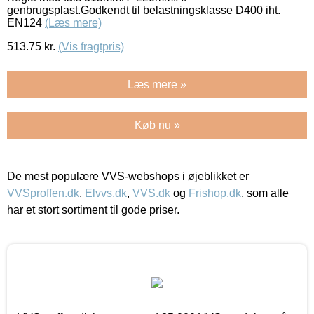
genbrugsplast.Godkendt til belastningsklasse D400 iht.
EN124
(Læs mere)
513.75
kr.
(Vis fragtpris)
Læs mere »
Køb nu »
De mest populære VVS-webshops i øjeblikket er
VVSproffen.dk
,
Elvvs.dk
,
VVS.dk
og
Frishop.dk
, som alle
har et stort sortiment til gode priser.