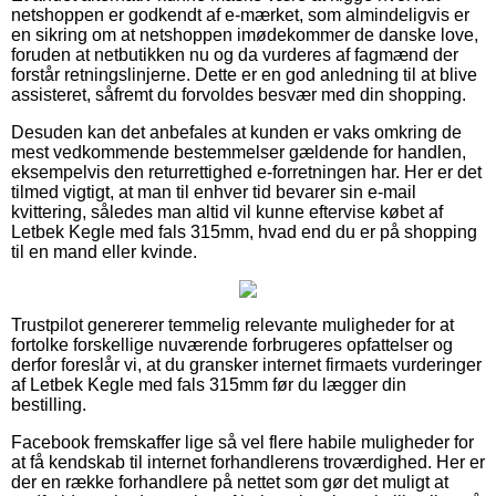
netshoppen er godkendt af e-mærket, som almindeligvis er
en sikring om at netshoppen imødekommer de danske love,
foruden at netbutikken nu og da vurderes af fagmænd der
forstår retningslinjerne. Dette er en god anledning til at blive
assisteret, såfremt du forvoldes besvær med din shopping.
Desuden kan det anbefales at kunden er vaks omkring de
mest vedkommende bestemmelser gældende for handlen,
eksempelvis den returrettighed e-forretningen har. Her er det
tilmed vigtigt, at man til enhver tid bevarer sin e-mail
kvittering, således man altid vil kunne eftervise købet af
Letbek Kegle med fals 315mm, hvad end du er på shopping
til en mand eller kvinde.
Trustpilot genererer temmelig relevante muligheder for at
fortolke forskellige nuværende forbrugeres opfattelser og
derfor foreslår vi, at du gransker internet firmaets vurderinger
af Letbek Kegle med fals 315mm før du lægger din
bestilling.
Facebook fremskaffer lige så vel flere habile muligheder for
at få kendskab til internet forhandlerens troværdighed. Her er
der en række forhandlere på nettet som gør det muligt at