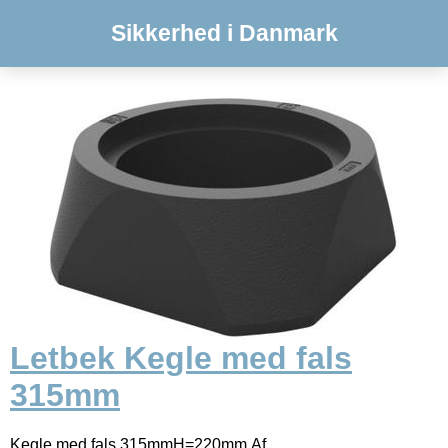
Sikkerhed i Danmark
Letbek Kegle med fals
315mm
Kegle med fals 315mmH=220mm.Af