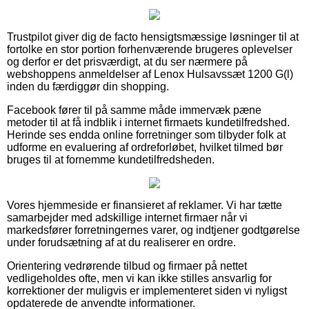
Trustpilot giver dig de facto hensigtsmæssige løsninger til at
fortolke en stor portion forhenværende brugeres oplevelser
og derfor er det prisværdigt, at du ser nærmere på
webshoppens anmeldelser af Lenox Hulsavssæt 1200 G(l)
inden du færdiggør din shopping.
Facebook fører til på samme måde immervæk pæne
metoder til at få indblik i internet firmaets kundetilfredshed.
Herinde ses endda online forretninger som tilbyder folk at
udforme en evaluering af ordreforløbet, hvilket tilmed bør
bruges til at fornemme kundetilfredsheden.
Vores hjemmeside er finansieret af reklamer. Vi har tætte
samarbejder med adskillige internet firmaer når vi
markedsfører forretningernes varer, og indtjener godtgørelse
under forudsætning af at du realiserer en ordre.
Orientering vedrørende tilbud og firmaer på nettet
vedligeholdes ofte, men vi kan ikke stilles ansvarlig for
korrektioner der muligvis er implementeret siden vi nyligst
opdaterede de anvendte informationer.