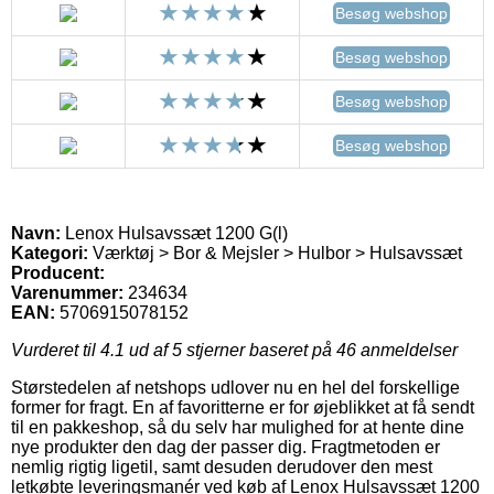
Besøg webshop
Besøg webshop
Besøg webshop
Besøg webshop
Navn:
Lenox Hulsavssæt 1200 G(l)
Kategori:
Værktøj > Bor & Mejsler > Hulbor > Hulsavssæt
Producent:
Varenummer:
234634
EAN:
5706915078152
Vurderet til
4.1
ud af 5 stjerner baseret på
46
anmeldelser
Størstedelen af netshops udlover nu en hel del forskellige
former for fragt. En af favoritterne er for øjeblikket at få sendt
til en pakkeshop, så du selv har mulighed for at hente dine
nye produkter den dag der passer dig. Fragtmetoden er
nemlig rigtig ligetil, samt desuden derudover den mest
letkøbte leveringsmanér ved køb af Lenox Hulsavssæt 1200