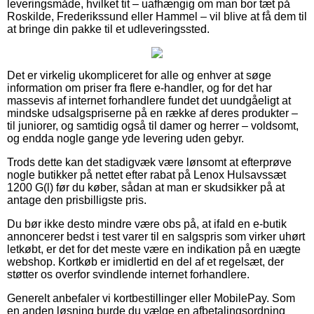
leveringsmåde, hvilket tit – uafhængig om man bor tæt på
Roskilde, Frederikssund eller Hammel – vil blive at få dem til
at bringe din pakke til et udleveringssted.
Det er virkelig ukompliceret for alle og enhver at søge
information om priser fra flere e-handler, og for det har
massevis af internet forhandlere fundet det uundgåeligt at
mindske udsalgspriserne på en række af deres produkter –
til juniorer, og samtidig også til damer og herrer – voldsomt,
og endda nogle gange yde levering uden gebyr.
Trods dette kan det stadigvæk være lønsomt at efterprøve
nogle butikker på nettet efter rabat på Lenox Hulsavssæt
1200 G(l) før du køber, sådan at man er skudsikker på at
antage den prisbilligste pris.
Du bør ikke desto mindre være obs på, at ifald en e-butik
annoncerer bedst i test varer til en salgspris som virker uhørt
letkøbt, er det for det meste være en indikation på en uægte
webshop. Kortkøb er imidlertid en del af et regelsæt, der
støtter os overfor svindlende internet forhandlere.
Generelt anbefaler vi kortbestillinger eller MobilePay. Som
en anden løsning burde du vælge en afbetalingsordning