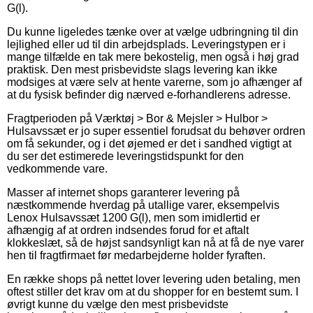
G(l).
Du kunne ligeledes tænke over at vælge udbringning til din
lejlighed eller ud til din arbejdsplads. Leveringstypen er i
mange tilfælde en tak mere bekostelig, men også i høj grad
praktisk. Den mest prisbevidste slags levering kan ikke
modsiges at være selv at hente varerne, som jo afhænger af
at du fysisk befinder dig nærved e-forhandlerens adresse.
Fragtperioden på Værktøj > Bor & Mejsler > Hulbor >
Hulsavssæt er jo super essentiel forudsat du behøver ordren
om få sekunder, og i det øjemed er det i sandhed vigtigt at
du ser det estimerede leveringstidspunkt for den
vedkommende vare.
Masser af internet shops garanterer levering på
næstkommende hverdag på utallige varer, eksempelvis
Lenox Hulsavssæt 1200 G(l), men som imidlertid er
afhængig af at ordren indsendes forud for et aftalt
klokkeslæt, så de højst sandsynligt kan nå at få de nye varer
hen til fragtfirmaet før medarbejderne holder fyraften.
En række shops på nettet lover levering uden betaling, men
oftest stiller det krav om at du shopper for en bestemt sum. I
øvrigt kunne du vælge den mest prisbevidste