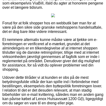
som eksempelvis ViaBill, ifald du agter at honorere pengene
over et længere tidsrum.
Forud for at folk shopper hos en webbutik bør man for at
være på den sikre side granske netshoppens handelsaftale,
det er dog bare ikke videre interessant.
Et nemmere alternativ kunne måske være at tjekke om e-
forretningen er verificeret af e-mærket, grundet at det
almindeligvis er en tilkendegivelse af at internet shoppen
tilslutter sig de danske retningslinjer, tillige med at internet
virksomheden jævnligt gennemses af fagfolk som er inde i
reglementet på området. Derudover giver det dig mulighed
for assistance, for så vidt du oplever problemer ved din
shopping.
Udover dette tilråder vi at kunden er obs på de mest
betydningsfulde vilkår der kan spille ind i forbindelse med
bestillingen, eksempelvis den byttepolitik forretningen lover.
I relation til det er det desuden relevant, at man stadig
bibeholder sin e-mail kvittering, således man en anden gang
kan påvise købet af Lenox Hulsavssæt 1200 G(l), ligegyldigt
om du søger en vare til en dreng eller pige.