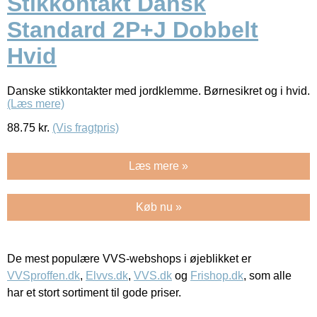
Stikkontakt Dansk
Standard 2P+J Dobbelt
Hvid
Danske stikkontakter med jordklemme. Børnesikret og i hvid.
(Læs mere)
88.75
kr.
(Vis fragtpris)
Læs mere »
Køb nu »
De mest populære VVS-webshops i øjeblikket er
VVSproffen.dk
,
Elvvs.dk
,
VVS.dk
og
Frishop.dk
, som alle
har et stort sortiment til gode priser.