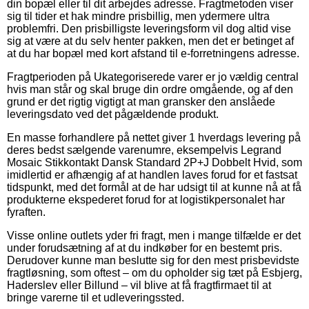
din bopæl eller til dit arbejdes adresse. Fragtmetoden viser
sig til tider et hak mindre prisbillig, men ydermere ultra
problemfri. Den prisbilligste leveringsform vil dog altid vise
sig at være at du selv henter pakken, men det er betinget af
at du har bopæl med kort afstand til e-forretningens adresse.
Fragtperioden på Ukategoriserede varer er jo vældig central
hvis man står og skal bruge din ordre omgående, og af den
grund er det rigtig vigtigt at man gransker den anslåede
leveringsdato ved det pågældende produkt.
En masse forhandlere på nettet giver 1 hverdags levering på
deres bedst sælgende varenumre, eksempelvis Legrand
Mosaic Stikkontakt Dansk Standard 2P+J Dobbelt Hvid, som
imidlertid er afhængig af at handlen laves forud for et fastsat
tidspunkt, med det formål at de har udsigt til at kunne nå at få
produkterne ekspederet forud for at logistikpersonalet har
fyraften.
Visse online outlets yder fri fragt, men i mange tilfælde er det
under forudsætning af at du indkøber for en bestemt pris.
Derudover kunne man beslutte sig for den mest prisbevidste
fragtløsning, som oftest – om du opholder sig tæt på Esbjerg,
Haderslev eller Billund – vil blive at få fragtfirmaet til at
bringe varerne til et udleveringssted.