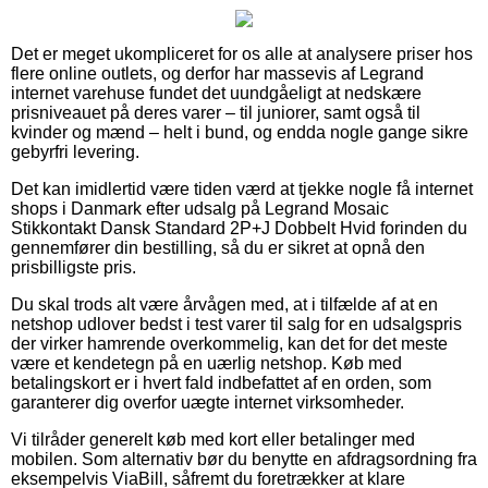
Det er meget ukompliceret for os alle at analysere priser hos
flere online outlets, og derfor har massevis af Legrand
internet varehuse fundet det uundgåeligt at nedskære
prisniveauet på deres varer – til juniorer, samt også til
kvinder og mænd – helt i bund, og endda nogle gange sikre
gebyrfri levering.
Det kan imidlertid være tiden værd at tjekke nogle få internet
shops i Danmark efter udsalg på Legrand Mosaic
Stikkontakt Dansk Standard 2P+J Dobbelt Hvid forinden du
gennemfører din bestilling, så du er sikret at opnå den
prisbilligste pris.
Du skal trods alt være årvågen med, at i tilfælde af at en
netshop udlover bedst i test varer til salg for en udsalgspris
der virker hamrende overkommelig, kan det for det meste
være et kendetegn på en uærlig netshop. Køb med
betalingskort er i hvert fald indbefattet af en orden, som
garanterer dig overfor uægte internet virksomheder.
Vi tilråder generelt køb med kort eller betalinger med
mobilen. Som alternativ bør du benytte en afdragsordning fra
eksempelvis ViaBill, såfremt du foretrækker at klare