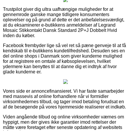
Trustpilot giver dig ultra uafhængige muligheder for at
gennemrode ganske mange tidligere konsumenters
oplevelser og på grund af dette er det anbefalelsesværdigt,
at du eksaminerer e-butikkens anmeldelser af Legrand
Mosaic Stikkontakt Dansk Standard 2P+J Dobbelt Hvid
inden du køber.
Facebook frembyder lige så vel ret så pæne genveje til at få
kendskab til e-butikkens kundetilfredshed. Desuden ses en
del online shops i Danmark som giver kunderne mulighed
for at registrere en omtale af købsoplevelsen, hvilket
ydermere kan benyttes til at danne dig et indtryk af hvor
glade kunderne er.
Vores side er annoncefinansieret. Vi har faste samarbejder
med massevis af online forhandlere når vi formidler
virksomhedernes tilbud, og tager imod betaling forudsat en
af de besøgende på vores hjemmeside realiserer et indkøb.
Viden angående tilbud og online virksomheder værnes om
hyppigt, men der gives ikke garantier imod rettelser der
måtte være foretaget efter seneste opdatering af websitets