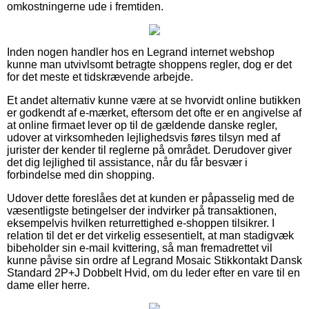
omkostningerne ude i fremtiden.
Inden nogen handler hos en Legrand internet webshop
kunne man utvivlsomt betragte shoppens regler, dog er det
for det meste et tidskrævende arbejde.
Et andet alternativ kunne være at se hvorvidt online butikken
er godkendt af e-mærket, eftersom det ofte er en angivelse af
at online firmaet lever op til de gældende danske regler,
udover at virksomheden lejlighedsvis føres tilsyn med af
jurister der kender til reglerne på området. Derudover giver
det dig lejlighed til assistance, når du får besvær i
forbindelse med din shopping.
Udover dette foreslåes det at kunden er påpasselig med de
væsentligste betingelser der indvirker på transaktionen,
eksempelvis hvilken returrettighed e-shoppen tilsikrer. I
relation til det er det virkelig essesentielt, at man stadigvæk
bibeholder sin e-mail kvittering, så man fremadrettet vil
kunne påvise sin ordre af Legrand Mosaic Stikkontakt Dansk
Standard 2P+J Dobbelt Hvid, om du leder efter en vare til en
dame eller herre.