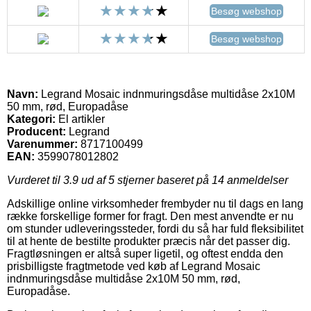
Besøg webshop
Besøg webshop
Navn:
Legrand Mosaic indnmuringsdåse multidåse 2x10M
50 mm, rød, Europadåse
Kategori:
El artikler
Producent:
Legrand
Varenummer:
8717100499
EAN:
3599078012802
Vurderet til
3.9
ud af 5 stjerner baseret på
14
anmeldelser
Adskillige online virksomheder frembyder nu til dags en lang
række forskellige former for fragt. Den mest anvendte er nu
om stunder udleveringssteder, fordi du så har fuld fleksibilitet
til at hente de bestilte produkter præcis når det passer dig.
Fragtløsningen er altså super ligetil, og oftest endda den
prisbilligste fragtmetode ved køb af Legrand Mosaic
indnmuringsdåse multidåse 2x10M 50 mm, rød,
Europadåse.