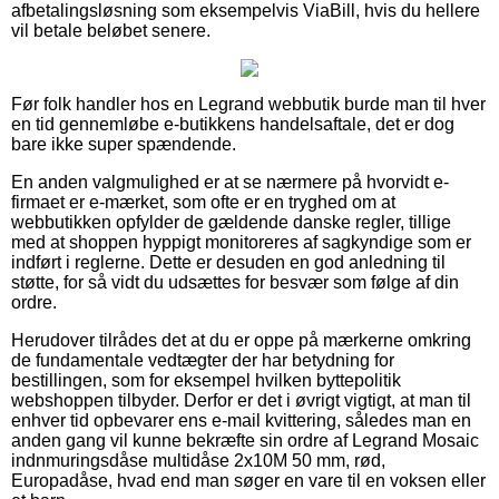
afbetalingsløsning som eksempelvis ViaBill, hvis du hellere
vil betale beløbet senere.
Før folk handler hos en Legrand webbutik burde man til hver
en tid gennemløbe e-butikkens handelsaftale, det er dog
bare ikke super spændende.
En anden valgmulighed er at se nærmere på hvorvidt e-
firmaet er e-mærket, som ofte er en tryghed om at
webbutikken opfylder de gældende danske regler, tillige
med at shoppen hyppigt monitoreres af sagkyndige som er
indført i reglerne. Dette er desuden en god anledning til
støtte, for så vidt du udsættes for besvær som følge af din
ordre.
Herudover tilrådes det at du er oppe på mærkerne omkring
de fundamentale vedtægter der har betydning for
bestillingen, som for eksempel hvilken byttepolitik
webshoppen tilbyder. Derfor er det i øvrigt vigtigt, at man til
enhver tid opbevarer ens e-mail kvittering, således man en
anden gang vil kunne bekræfte sin ordre af Legrand Mosaic
indnmuringsdåse multidåse 2x10M 50 mm, rød,
Europadåse, hvad end man søger en vare til en voksen eller