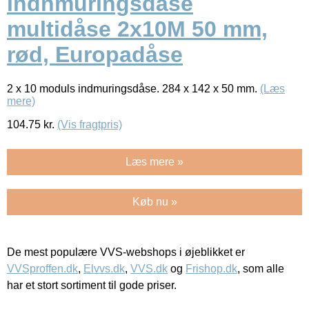
indnmuringsdåse
multidåse 2x10M 50 mm,
rød, Europadåse
2 x 10 moduls indmuringsdåse. 284 x 142 x 50 mm.
(Læs
mere)
104.75
kr.
(Vis fragtpris)
Læs mere »
Køb nu »
De mest populære VVS-webshops i øjeblikket er
VVSproffen.dk
,
Elvvs.dk
,
VVS.dk
og
Frishop.dk
, som alle
har et stort sortiment til gode priser.