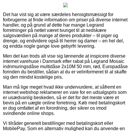
Det har vist sig at være særdeles hensigtsmæssigt for
forbrugerne at finde information om priser på diverse internet
handler, og på grund af dette har mange Legrand
forretninger på nettet været tvunget til at nedskære
salgsværdien på mange af deres produkter – til piger og
drenge, og endvidere også til herrer og damer – en hel del,
og endda nogle gange love gebyrfri levering.
Men det kan trods alt vise sig lønnende at inspicere diverse
internet varehuse i Danmark efter rabat på Legrand Mosaic
indnmuringsdåse multidåse 2x10M 50 mm, rød, Europadåse
forinden du bestiller, sådan at du er velinformeret til at skaffe
sig den mindst kostelige pris.
Man må lige meget hvad ikke undervurdere, at såfremt en
internet webshop reklamerer en vare for en udsalgspris som
er usædvanlig beskeden, så er det for det meste være et
bevis på en uægte online forretning. Køb med betalingskort
er dog omfattet af en forordning, der sikrer os imod
svindlende online shops.
Vi tilråder generelt bestillinger med betalingskort eller
MobilePay. Som en alternativ mulighed kan du anvende en