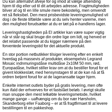
Du kan alternativt afveje for og imod at vælge afsending
hjem til dig eller ud til dit arbejdes adresse. Fragtmuligheden
bliver af og til en lille smule mere bekostelig, men omvendt
ret så fleksibel. Den mest prisbevidste leveringsmulighed vil
dog i de fleste tilfælde være at du selv henter varerne, men
den mulighed forudsætter at du er tæt på e-handlens lager.
Leveringshastigheden på El artikler kan være super vigtig
når vi står og skal bruge din ordre lige om lidt, og herved er
det relativt passende at du kigger nærmere på den
forventede leveringstid for det aktuelle produkt.
En stor portion netbutikker tilsiger levering efter en enkelt
hverdag på massevis af produkter, eksempelvis Legrand
Mosaic indnmuringsdåse multidåse 2x10M 50 mm, rød,
Europadåse, hvilket stiller krav om at du bestiller forud for et
givent klokkeslæt, med hensynstagen til at de kan nå at få
ordren betjent forud for at de lageransatte tager hjem.
Enkelte internet outlets byder på gratis levering, men ofte
kun ifald der erhverves for et fastslået beløb. I øvrigt skulle
man snuppe den mest letkøbte leveringsmetode, hvilket
mange gange – uafhængig om du bor nær Hørsholm,
Skanderborg eller Faaborg – er at få fragtfirmaet til at levere
bestillingen til en pakkeshop.