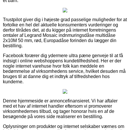
et barn.
Trustpilot giver dig i højeste grad passelige muligheder for at
fortolke en hel del aktuelle konsumenters vurderinger og
derfor tilrådes det, at du kigger på internet forretningens
omtaler af Legrand Mosaic indnmuringsdåse multidåse
2x10M 50 mm, rød, Europadåse forinden du lægger din
bestilling.
Facebook forærer dig ydermere ultra pæne genveje til at få
indsigt i online webshoppens kundetilfredshed. Her er der
nogle internet varehuse hvor folk kan meddele en
bedømmelse af virksomhedens service, hvilket desuden må
bruges til at danne dig et indtryk af tilfredsheden hos
kunderne.
Denne hjemmeside er annoncefinansieret. Vi har aftaler
med et hav af internet handler eftersom vi promoverer
virksomhedernes tilbud, og tager honorar hvis en af de
besøgende på vores side realiserer en bestilling.
Oplysninger om produkter og internet selskaber værnes om