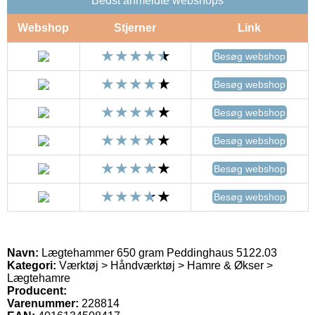
Bedst anmeldte webshops
Webshop
Stjerner
Link
Besøg webshop
Besøg webshop
Besøg webshop
Besøg webshop
Besøg webshop
Besøg webshop
Navn:
Lægtehammer 650 gram Peddinghaus 5122.03
Kategori:
Værktøj > Håndværktøj > Hamre & Økser >
Lægtehamre
Producent:
Varenummer:
228814