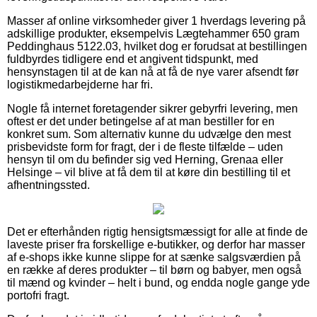
Masser af online virksomheder giver 1 hverdags levering på
adskillige produkter, eksempelvis Lægtehammer 650 gram
Peddinghaus 5122.03, hvilket dog er forudsat at bestillingen
fuldbyrdes tidligere end et angivent tidspunkt, med
hensynstagen til at de kan nå at få de nye varer afsendt før
logistikmedarbejderne har fri.
Nogle få internet foretagender sikrer gebyrfri levering, men
oftest er det under betingelse af at man bestiller for en
konkret sum. Som alternativ kunne du udvælge den mest
prisbevidste form for fragt, der i de fleste tilfælde – uden
hensyn til om du befinder sig ved Herning, Grenaa eller
Helsinge – vil blive at få dem til at køre din bestilling til et
afhentningssted.
Det er efterhånden rigtig hensigtsmæssigt for alle at finde de
laveste priser fra forskellige e-butikker, og derfor har masser
af e-shops ikke kunne slippe for at sænke salgsværdien på
en række af deres produkter – til børn og babyer, men også
til mænd og kvinder – helt i bund, og endda nogle gange yde
portofri fragt.