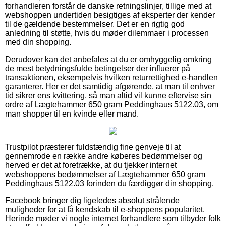
forhandleren forstår de danske retningslinjer, tillige med at
webshoppen undertiden besigtiges af eksperter der kender
til de gældende bestemmelser. Det er en rigtig god
anledning til støtte, hvis du møder dilemmaer i processen
med din shopping.
Derudover kan det anbefales at du er omhyggelig omkring
de mest betydningsfulde betingelser der influerer på
transaktionen, eksempelvis hvilken returrettighed e-handlen
garanterer. Her er det samtidig afgørende, at man til enhver
tid sikrer ens kvittering, så man altid vil kunne eftervise sin
ordre af Lægtehammer 650 gram Peddinghaus 5122.03, om
man shopper til en kvinde eller mand.
Trustpilot præsterer fuldstændig fine genveje til at
gennemrode en række andre køberes bedømmelser og
herved er det at foretrække, at du tjekker internet
webshoppens bedømmelser af Lægtehammer 650 gram
Peddinghaus 5122.03 forinden du færdiggør din shopping.
Facebook bringer dig ligeledes absolut strålende
muligheder for at få kendskab til e-shoppens popularitet.
Herinde møder vi nogle internet forhandlere som tilbyder folk