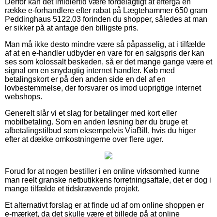
Derfor kan det imidlertid være fordelagtigt at eftergå en
række e-forhandlere efter rabat på Lægtehammer 650 gram
Peddinghaus 5122.03 forinden du shopper, således at man
er sikker på at antage den billigste pris.
Man må ikke desto mindre være så påpasselig, at i tilfælde
af at en e-handler udbyder en vare for en salgspris der kan
ses som kolossalt beskeden, så er det mange gange være et
signal om en snydagtig internet handler. Køb med
betalingskort er på den anden side en del af en
lovbestemmelse, der forsvarer os imod uoprigtige internet
webshops.
Generelt slår vi et slag for betalinger med kort eller
mobilbetaling. Som en anden løsning bør du bruge et
afbetalingstilbud som eksempelvis ViaBill, hvis du higer
efter at dække omkostningerne over flere uger.
Forud for at nogen bestiller i en online virksomhed kunne
man reelt granske netbutikkens forretningsaftale, det er dog i
mange tilfælde et tidskrævende projekt.
Et alternativt forslag er at finde ud af om online shoppen er
e-mærket, da det skulle være et billede på at online