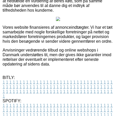
at nedfælde en vurdering af deres køb, som på samme
måde bør anvendes til at danne dig et indtryk af
tilfredsheden hos kunderne.
Vores website finansieres af annonceindtægter. Vi har et tæt
samarbejde med nogle forskellige forretninger på nettet og
markedsfører forretningernes produkter, og tager provision
hvis den besøgende vi sender videre gennemfører en ordre.
Anvisninger vedrørende tilbud og online webshops i
Danmark understøttes tit, men der gives ikke garantier imod
rettelser der eventuelt er implementeret efter seneste
opdatering af sidens data.
BITLY:
1
1
1
1
1
1
1
1
1
1
1
1
1
1
1
1
1
1
1
1
1
1
1
1
1
1
1
1
1
1
1
1
1
1
1
1
1
1
1
1
1
1
1
1
1
1
1
1
1
1
1
1
1
1
1
1
1
1
1
1
1
1
1
1
1
1
1
1
1
1
1
1
1
1
1
1
1
1
1
1
1
1
1
1
1
1
1
1
1
1
1
1
1
1
1
1
1
1
1
1
SPOTIFY:
1
1
1
1
1
1
1
1
1
1
1
1
1
1
1
1
1
1
1
1
1
1
1
1
1
1
1
1
1
1
1
1
1
1
1
1
1
1
1
1
1
1
1
1
1
1
1
1
1
1
1
1
1
1
1
1
1
1
1
1
1
1
1
1
1
1
1
1
1
1
1
1
1
1
1
1
1
1
1
1
1
1
1
1
1
1
1
1
1
1
1
1
1
1
1
1
1
1
1