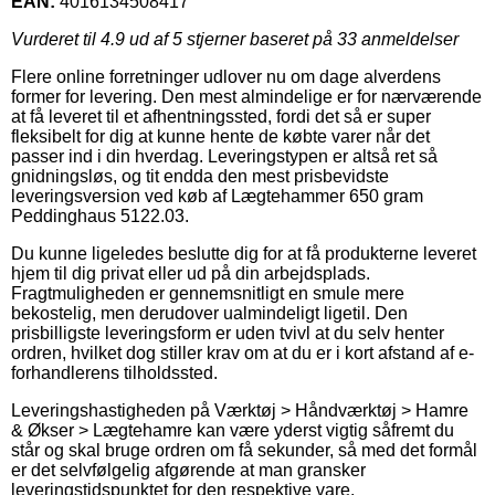
EAN:
4016134508417
Vurderet til
4.9
ud af 5 stjerner baseret på
33
anmeldelser
Flere online forretninger udlover nu om dage alverdens
former for levering. Den mest almindelige er for nærværende
at få leveret til et afhentningssted, fordi det så er super
fleksibelt for dig at kunne hente de købte varer når det
passer ind i din hverdag. Leveringstypen er altså ret så
gnidningsløs, og tit endda den mest prisbevidste
leveringsversion ved køb af Lægtehammer 650 gram
Peddinghaus 5122.03.
Du kunne ligeledes beslutte dig for at få produkterne leveret
hjem til dig privat eller ud på din arbejdsplads.
Fragtmuligheden er gennemsnitligt en smule mere
bekostelig, men derudover ualmindeligt ligetil. Den
prisbilligste leveringsform er uden tvivl at du selv henter
ordren, hvilket dog stiller krav om at du er i kort afstand af e-
forhandlerens tilholdssted.
Leveringshastigheden på Værktøj > Håndværktøj > Hamre
& Økser > Lægtehamre kan være yderst vigtig såfremt du
står og skal bruge ordren om få sekunder, så med det formål
er det selvfølgelig afgørende at man gransker
leveringstidspunktet for den respektive vare.