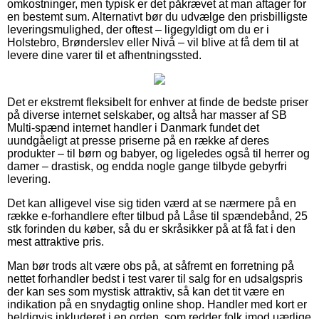
omkostninger, men typisk er det påkrævet at man aftager for
en bestemt sum. Alternativt bør du udvælge den prisbilligste
leveringsmulighed, der oftest – ligegyldigt om du er i
Holstebro, Brønderslev eller Nivå – vil blive at få dem til at
levere dine varer til et afhentningssted.
Det er ekstremt fleksibelt for enhver at finde de bedste priser
på diverse internet selskaber, og altså har masser af SB
Multi-spænd internet handler i Danmark fundet det
uundgåeligt at presse priserne på en række af deres
produkter – til børn og babyer, og ligeledes også til herrer og
damer – drastisk, og endda nogle gange tilbyde gebyrfri
levering.
Det kan alligevel vise sig tiden værd at se nærmere på en
række e-forhandlere efter tilbud på Låse til spændebånd, 25
stk forinden du køber, så du er skråsikker på at få fat i den
mest attraktive pris.
Man bør trods alt være obs på, at såfremt en forretning på
nettet forhandler bedst i test varer til salg for en udsalgspris
der kan ses som mystisk attraktiv, så kan det tit være en
indikation på en snydagtig online shop. Handler med kort er
heldigvis inkluderet i en orden, som redder folk imod uærlige