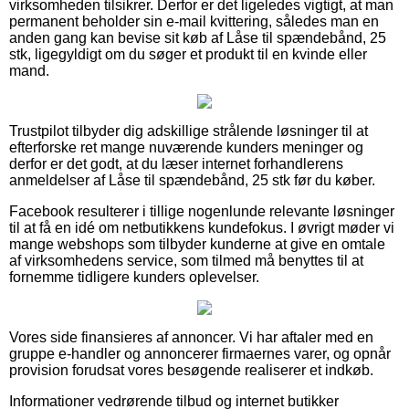
virksomheden tilsikrer. Derfor er det ligeledes vigtigt, at man
permanent beholder sin e-mail kvittering, således man en
anden gang kan bevise sit køb af Låse til spændebånd, 25
stk, ligegyldigt om du søger et produkt til en kvinde eller
mand.
Trustpilot tilbyder dig adskillige strålende løsninger til at
efterforske ret mange nuværende kunders meninger og
derfor er det godt, at du læser internet forhandlerens
anmeldelser af Låse til spændebånd, 25 stk før du køber.
Facebook resulterer i tillige nogenlunde relevante løsninger
til at få en idé om netbutikkens kundefokus. I øvrigt møder vi
mange webshops som tilbyder kunderne at give en omtale
af virksomhedens service, som tilmed må benyttes til at
fornemme tidligere kunders oplevelser.
Vores side finansieres af annoncer. Vi har aftaler med en
gruppe e-handler og annoncerer firmaernes varer, og opnår
provision forudsat vores besøgende realiserer et indkøb.
Informationer vedrørende tilbud og internet butikker