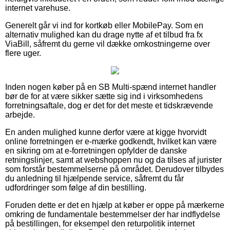
internet varehuse.
Generelt går vi ind for kortkøb eller MobilePay. Som en
alternativ mulighed kan du drage nytte af et tilbud fra fx
ViaBill, såfremt du gerne vil dække omkostningerne over
flere uger.
Inden nogen køber på en SB Multi-spænd internet handler
bør de for at være sikker sætte sig ind i virksomhedens
forretningsaftale, dog er det for det meste et tidskrævende
arbejde.
En anden mulighed kunne derfor være at kigge hvorvidt
online forretningen er e-mærke godkendt, hvilket kan være
en sikring om at e-forretningen opfylder de danske
retningslinjer, samt at webshoppen nu og da tilses af jurister
som forstår bestemmelserne på området. Derudover tilbydes
du anledning til hjælpende service, såfremt du får
udfordringer som følge af din bestilling.
Foruden dette er det en hjælp at køber er oppe på mærkerne
omkring de fundamentale bestemmelser der har indflydelse
på bestillingen, for eksempel den returpolitik internet