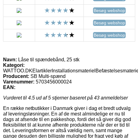
Besøg webshop
Besøg webshop
Besøg webshop
Navn:
Låse til spændebånd, 25 stk
Kategori:
WATTOO.DKElartiklerInstallationsmaterielBefæstelsesmate
Producent:
SB Multi-spænd
Varenummer:
5703456000024
EAN:
Vurderet til
4.5
ud af 5 stjerner baseret på
43
anmeldelser
En række netbutikker i Danmark giver i dag et bredt udvalg
af leveringsløsninger. En af de mest almindelige er nu til
dags at afsende til en pakkeshop, fordi det så giver dig god
fleksibilitet til at kunne afhente produkterne når der er tid til
det. Leveringsformen er altså vældig nem, samt mange
gange desuden den billigste mulighed for fragt ved køb af