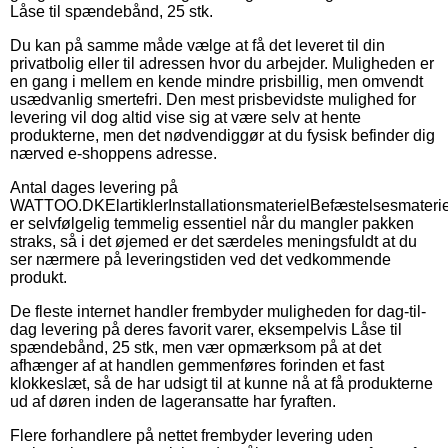
Låse til spændebånd, 25 stk.
Du kan på samme måde vælge at få det leveret til din
privatbolig eller til adressen hvor du arbejder. Muligheden er
en gang i mellem en kende mindre prisbillig, men omvendt
usædvanlig smertefri. Den mest prisbevidste mulighed for
levering vil dog altid vise sig at være selv at hente
produkterne, men det nødvendiggør at du fysisk befinder dig
nærved e-shoppens adresse.
Antal dages levering på
WATTOO.DKElartiklerInstallationsmaterielBefæstelsesmate
er selvfølgelig temmelig essentiel når du mangler pakken
straks, så i det øjemed er det særdeles meningsfuldt at du
ser nærmere på leveringstiden ved det vedkommende
produkt.
De fleste internet handler frembyder muligheden for dag-til-
dag levering på deres favorit varer, eksempelvis Låse til
spændebånd, 25 stk, men vær opmærksom på at det
afhænger af at handlen gemmenføres forinden et fast
klokkeslæt, så de har udsigt til at kunne nå at få produkterne
ud af døren inden de lageransatte har fyraften.
Flere forhandlere på nettet frembyder levering uden