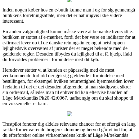
Inden nogen køber hos en e-butik kunne man i og for sig gennemgå
butikkens forretningsaftale, men det er naturligvis ikke videre
interessant.
En anden valgmulighed kunne måske være at bemærke hvorvidt e-
butikken er støttet af e-mærket, fordi det bør være en indikator for at
e-firmaet lever op til de danske retningslinjer, og at netshoppen
lejlighedsvis overværes af jurister der er meget bekendte med de
gældende regler. Desuden tilbydes du lejlighed til at få hjælp, ifald
du forvoldes problemer i forbindelse med dit køb.
Herudover støtter vi at kunden er påpasselig med de mest
vedkommende forhold der gør sig gældende i forbindelse med
bestillingen, for eksempel hvilken returrettighed hjemmesiden lover.
I relation til det er det desuden afgørende, at man stadigvæk sikrer
sin ordremail, således man til enhver tid kan eftervise handlen af
Låge M/trekantlås Pk20 42r0067, uafhængig om du skal shoppe til
en voksen eller et barn.
Trustpilot forærer dig aldeles relevante chancer for at eftergå en lang
række forhenværende brugeres domme og herved går vi ind for, at
du efterforsker online virksomhedens kritik af Låge M/trekantlås