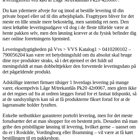
Du kan ydermere afveje for og imod at bestille levering til din
private bopæl eller ud til din arbejdsplads. Fragttypen bliver for det
meste en lille smule mere bekostelig, men samtidig ret nem. Den
mest letkøbte leveringsudgave vil dog i de fleste tilfælde være at
hente pakken selv, men den løsning kræver at du fysisk befinder dig
nær online forretningens hjemsted.
Leveringsdygtigheden på Vvs > VVS Katalog1 > 0410200102 –
790056204 kan være ret betydningsfuld om du absolut skal bruge
dine nye produkter straks, så i det øjemed er det fuldt ud
meningsfuldt at man dobbelttjekker den forventede leveringsdato på
det pågældende produkt.
Adskillige internet firmaer tilsiger 1 hverdags levering på mange
varer, eksempelvis Låge M/trekantlås Pk20 42r0067, men glem ikke
at det regnes ud fra at ordren lægges forud for et fastsat tidspunkt, så
at de sandsynligvis kan nå at få produkterne fikset forud for at de
lageransatte holder fyraften.
Enkelte netbutikker garanterer portofri levering, men for det meste
forudsætter det at man shopper for en bestemt pris. Desuden må man
gribe den prisbilligste løsning til levering, hvilket gerne – uanset om
du er i Roskilde, Vordingborg eller Bramming – vil være at få kørt
bestillingen til en pakkeshop.