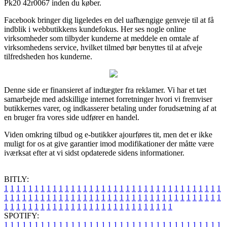
Pk20 42r0067 inden du køber.
Facebook bringer dig ligeledes en del uafhængige genveje til at få
indblik i webbutikkens kundefokus. Her ses nogle online
virksomheder som tilbyder kunderne at meddele en omtale af
virksomhedens service, hvilket tilmed bør benyttes til at afveje
tilfredsheden hos kunderne.
Denne side er finansieret af indtægter fra reklamer. Vi har et tæt
samarbejde med adskillige internet forretninger hvori vi fremviser
butikkernes varer, og indkasserer betaling under forudsætning af at
en bruger fra vores side udfører en handel.
Viden omkring tilbud og e-butikker ajourføres tit, men det er ikke
muligt for os at give garantier imod modifikationer der måtte være
iværksat efter at vi sidst opdaterede sidens informationer.
BITLY:
1
1
1
1
1
1
1
1
1
1
1
1
1
1
1
1
1
1
1
1
1
1
1
1
1
1
1
1
1
1
1
1
1
1
1
1
1
1
1
1
1
1
1
1
1
1
1
1
1
1
1
1
1
1
1
1
1
1
1
1
1
1
1
1
1
1
1
1
1
1
1
1
1
1
1
1
1
1
1
1
1
1
1
1
1
1
1
1
1
1
1
1
1
1
1
1
1
1
1
1
SPOTIFY:
1
1
1
1
1
1
1
1
1
1
1
1
1
1
1
1
1
1
1
1
1
1
1
1
1
1
1
1
1
1
1
1
1
1
1
1