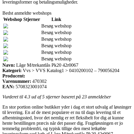
leveringsformer og betalingsmuligheder.
Bedst anmeldte webshops
Webshop
Stjerner
Link
Besøg webshop
Besøg webshop
Besøg webshop
Besøg webshop
Besøg webshop
Besøg webshop
Navn:
Låge M/trekantlås Pk20 42r0067
Kategori:
Vvs > VVS Katalog1 > 0410200102 – 790056204
Producent:
Varenummer:
470302
EAN:
5708323001074
Vurderet til
4.3
ud af 5 stjerner baseret på
23
anmeldelser
En stor portion online butikker yder i dag et stort udvalg af løsninger
til levering. En af de mest populære er nu til dags levering til et
afhentningssted, hvor det nemlig er ret fleksibelt for dig at kunne
hente bestillingen præcis når det passer dig. Fragtløsningen er jo
temmelig problemfri, og typisk tillige den mest letkøbte
leveringsform ved køb af Låge M/trekantlås Pk20 42r0067.