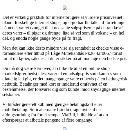
Det er virkelig praktisk for internetbrugere at vurdere prisniveauet i
blandt forskellige internet shops, og ergo har flertallet af forretninger
på nettet været tvunget til at nedsætte salgspriserne på en række af
deres varer – til piger og drenge, lige så vel som til voksne – en hel
del, og endda nogle gange byde på fri fragt.
Men det kan ikke desto mindre vise sig rentabelt at checke visse e-
forhandlere efter tilbud på Låge M/trekantlås Pk20 42r0067 forud
for at du køber, således at du er sikker på at modtage den bedste pris.
Du må dog være klar over, at i tilfælde af at en online shop
markedsfører bedst i test varer til en udsalgspris som kan ses som
ufattelig letkøbt, er det mange gange være et bevis på en bedragerisk
netbutik. Betalinger med kort er imidlertid omfavnet af en
bestemmelse, der forsvarer dig som kunde imod snydagtige internet
selskaber.
Vi tilråder generelt køb med gængse betalingskort eller
mobilbetaling. Som alternativ bør du drage nytte af en
afdragsordning fra for eksempel ViaBill, i tilfælde af at du
efterspørger at afbetale pengene af flere omgange.