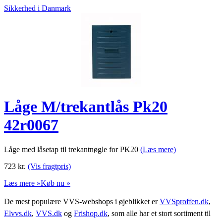
Sikkerhed i Danmark
Låge M/trekantlås Pk20
42r0067
Låge med låsetap til trekantnøgle for PK20
(Læs mere)
723
kr.
(Vis fragtpris)
Læs mere »
Køb nu »
De mest populære VVS-webshops i øjeblikket er
VVSproffen.dk
,
Elvvs.dk
,
VVS.dk
og
Frishop.dk
, som alle har et stort sortiment til