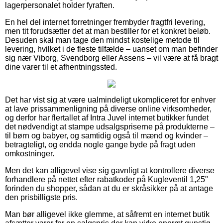
lagerpersonalet holder fyraften.
En hel del internet forretninger frembyder fragtfri levering,
men tit forudsætter det at man bestiller for et konkret beløb.
Desuden skal man tage den mindst kostelige metode til
levering, hvilket i de fleste tilfælde – uanset om man befinder
sig nær Viborg, Svendborg eller Assens – vil være at få bragt
dine varer til et afhentningssted.
Det har vist sig at være ualmindeligt ukompliceret for enhver
at lave prissammenligning på diverse online virksomheder,
og derfor har flertallet af Intra Juvel internet butikker fundet
det nødvendigt at stampe udsalgspriserne på produkterne –
til børn og babyer, og samtidig også til mænd og kvinder –
betragteligt, og endda nogle gange byde på fragt uden
omkostninger.
Men det kan alligevel vise sig gavnligt at kontrollere diverse
forhandlere på nettet efter rabatkoder på Kugleventil 1,25"
forinden du shopper, sådan at du er skråsikker på at antage
den prisbilligste pris.
Man bør alligevel ikke glemme, at såfremt en internet butik