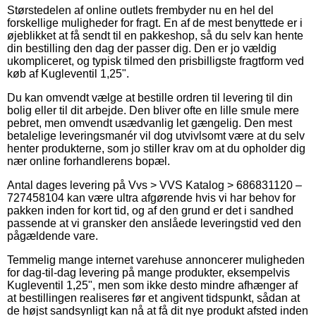
Størstedelen af online outlets frembyder nu en hel del
forskellige muligheder for fragt. En af de mest benyttede er i
øjeblikket at få sendt til en pakkeshop, så du selv kan hente
din bestilling den dag der passer dig. Den er jo vældig
ukompliceret, og typisk tilmed den prisbilligste fragtform ved
køb af Kugleventil 1,25".
Du kan omvendt vælge at bestille ordren til levering til din
bolig eller til dit arbejde. Den bliver ofte en lille smule mere
pebret, men omvendt usædvanlig let gængelig. Den mest
betalelige leveringsmanér vil dog utvivlsomt være at du selv
henter produkterne, som jo stiller krav om at du opholder dig
nær online forhandlerens bopæl.
Antal dages levering på Vvs > VVS Katalog > 686831120 –
727458104 kan være ultra afgørende hvis vi har behov for
pakken inden for kort tid, og af den grund er det i sandhed
passende at vi gransker den anslåede leveringstid ved den
pågældende vare.
Temmelig mange internet varehuse annoncerer muligheden
for dag-til-dag levering på mange produkter, eksempelvis
Kugleventil 1,25", men som ikke desto mindre afhænger af
at bestillingen realiseres før et angivent tidspunkt, sådan at
de højst sandsynligt kan nå at få dit nye produkt afsted inden