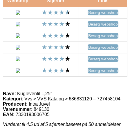
Webshop
Stjerner
Link
Besøg webshop
Besøg webshop
Besøg webshop
Besøg webshop
Besøg webshop
Besøg webshop
Navn:
Kugleventil 1,25"
Kategori:
Vvs > VVS Katalog > 686831120 – 727458104
Producent:
Intra Juvel
Varenummer:
849130
EAN:
7330193006705
Vurderet til
4.5
ud af 5 stjerner baseret på
50
anmeldelser