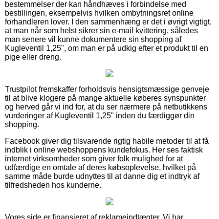
bestemmelser der kan håndhæves i forbindelse med
bestillingen, eksempelvis hvilken ombytningsret online
forhandleren lover. I den sammenhæng er det i øvrigt vigtigt,
at man når som helst sikrer sin e-mail kvittering, således
man senere vil kunne dokumentere sin shopping af
Kugleventil 1,25", om man er på udkig efter et produkt til en
pige eller dreng.
Trustpilot fremskaffer forholdsvis hensigtsmæssige genveje
til at blive klogere på mange aktuelle køberes synspunkter
og herved går vi ind for, at du ser nærmere på netbutikkens
vurderinger af Kugleventil 1,25" inden du færdiggør din
shopping.
Facebook giver dig tilsvarende rigtig habile metoder til at få
indblik i online webshoppens kundefokus. Her ses faktisk
internet virksomheder som giver folk mulighed for at
udfærdige en omtale af deres købsoplevelse, hvilket på
samme måde burde udnyttes til at danne dig et indtryk af
tilfredsheden hos kunderne.
Vores side er finansieret af reklameindtægter. Vi har