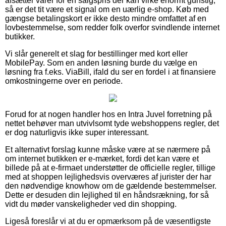
afsætter varer for en salgspris der kan virke enormt gunstig,
så er det tit være et signal om en uærlig e-shop. Køb med
gængse betalingskort er ikke desto mindre omfattet af en
lovbestemmelse, som redder folk overfor svindlende internet
butikker.
Vi slår generelt et slag for bestillinger med kort eller
MobilePay. Som en anden løsning burde du vælge en
løsning fra f.eks. ViaBill, ifald du ser en fordel i at finansiere
omkostningerne over en periode.
Forud for at nogen handler hos en Intra Juvel forretning på
nettet behøver man utvivlsomt tyde webshoppens regler, det
er dog naturligvis ikke super interessant.
Et alternativt forslag kunne måske være at se nærmere på
om internet butikken er e-mærket, fordi det kan være et
billede på at e-firmaet understøtter de officielle regler, tillige
med at shoppen lejlighedsvis overværes af jurister der har
den nødvendige knowhow om de gældende bestemmelser.
Dette er desuden din lejlighed til en håndsrækning, for så
vidt du møder vanskeligheder ved din shopping.
Ligeså foreslår vi at du er opmærksom på de væsentligste