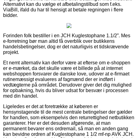
Alternativt kan du vælge et afbetalingstilbud som f.eks.
ViaBill, ifald du har til hensigt at betale regningen i flere
bidder.
Forinden folk bestiller i en JCH Kuglestophane 1.1/2”. Mes
e-forretning bør man altid få overblik over butikkens
handelsbetingelser, dog er det naturligvis et tidskrævende
projekt.
Et nemt alternativ kan derfor være at efterse om e-shoppen
er e-mærket, da det skulle være et billede på at internet
webshoppen forsvarer de danske love, udover at e-firmaet
rutinemæssigt evalueres af fagmænd der er indført i
vedtægterne på området. Derudover giver det dig mulighed
for opbakning, hvis du bliver udsat for besvær i processen
med din handel.
Ligeledes er det at foretrække at køberen er
hensynstagende til de mest centrale betingelser der gælder
for handlen, som eksempelvis den returrettighed netbutikken
garanterer. Her er det desuden afgørende, at man
permanent bevarer ens ordremail, så man en anden gang
kan bevidne ordren af Kuglestophane 1 1/2 mf-np AVK JCH.