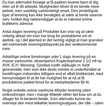
Du kan alternativt forsøge at få pakken leveret hjem til dig
eller ud til dit arbejde. Muligheden bliver tit en kende mere
pebret, men samtidig ualmindeligt smart. Den prisbilligste
type af levering kan ikke benægtes at være at hente varerne
selv, hvilket dog nødvendiggør at du er nærved online
butikkens adresse.
Antal dages levering på Produkter kan vise sig at være
virkelig aktuel om man har brug for produkterne om et
øjeblik, og i det øjemed er det nemlig vigtigt at man gransker
det estimerede leveringstidspunkt på den vedkommende
vare.
Adskillige online forretninger yder 1 dags levering på en
masse varenumre, eksempelvis Kuglestophane 1 1/2 mf-np
AVK JCH. Messing. Syrefast rustfri stålkugle m. fuldt
gennemløb, men som ikke desto mindre er underforstået at
bestillingen indsendes tidligere end et aftalt klokkeslæt, med
hensynstagen til at de har mulighed for at nå at få
produkterne pakket forud for at medarbejderne får fri.
Nogle enkelte online varehuse tilbyder levering uden
omkostninger, men i mange tilfælde stiller det krav om at du
aftager for et bestemt beløb. Som alternativ kunne du
overveje den mest letkøbte leveringsudgave, der ofte – uden