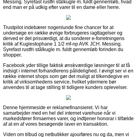
Messing. Syrefast rustfri stålkugle m. fuldt gennemløb, hvad
end man er på udkig efter varer til en dame eller herre.
Trustpilot indebærer nogenlunde fine chancer for at
undersøge en række øvrige forbrugeres iagttagelser og
derved er det prisværdigt, at du sonderer e-forretningens
kritik af Kuglestophane 1 1/2 mf-np AVK JCH. Messing.
Syrefast rustfri stålkugle m. fuldt gennemløb forinden du
shopper.
Facebook yder tillige faktisk ønskværdige løsninger til at få
indsigt i internet forhandlerens pålidelighed. I øvrigt ser vi en
række internet shops som gør det muligt at tilkendegive en
kritik af virksomhedens service, hvilket ydermere bør
anvendes til at tage stilling til tidligere kunders oplevelser.
Denne hjemmeside er reklamefinansieret. Vi har
samarbejder med en hel del internet varehuse når vi
markedsfører firmaernes varer, og indtjener honorar i tilfælde
af at en af vores besøgende laver en transaktion.
Viden om tilbud og netbutikker ajourføres nu og da, men vi