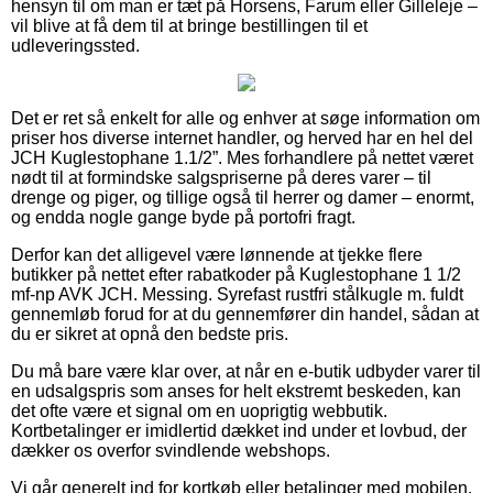
hensyn til om man er tæt på Horsens, Farum eller Gilleleje –
vil blive at få dem til at bringe bestillingen til et
udleveringssted.
Det er ret så enkelt for alle og enhver at søge information om
priser hos diverse internet handler, og herved har en hel del
JCH Kuglestophane 1.1/2”. Mes forhandlere på nettet været
nødt til at formindske salgspriserne på deres varer – til
drenge og piger, og tillige også til herrer og damer – enormt,
og endda nogle gange byde på portofri fragt.
Derfor kan det alligevel være lønnende at tjekke flere
butikker på nettet efter rabatkoder på Kuglestophane 1 1/2
mf-np AVK JCH. Messing. Syrefast rustfri stålkugle m. fuldt
gennemløb forud for at du gennemfører din handel, sådan at
du er sikret at opnå den bedste pris.
Du må bare være klar over, at når en e-butik udbyder varer til
en udsalgspris som anses for helt ekstremt beskeden, kan
det ofte være et signal om en uoprigtig webbutik.
Kortbetalinger er imidlertid dækket ind under et lovbud, der
dækker os overfor svindlende webshops.
Vi går generelt ind for kortkøb eller betalinger med mobilen.