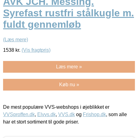
AVK JCH. Messing.
Syrefast rustfri stålkugle m.
fuldt gennemløb
(Læs mere)
1538
kr.
(Vis fragtpris)
Læs mere »
Køb nu »
De mest populære VVS-webshops i øjeblikket er
VVSproffen.dk
,
Elvvs.dk
,
VVS.dk
og
Frishop.dk
, som alle
har et stort sortiment til gode priser.