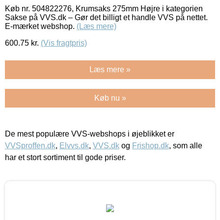
Køb nr. 504822276, Krumsaks 275mm Højre i kategorien
Sakse på VVS.dk – Gør det billigt et handle VVS på nettet.
E-mærket webshop.
(Læs mere)
600.75
kr.
(Vis fragtpris)
Læs mere »
Køb nu »
De mest populære VVS-webshops i øjeblikket er
VVSproffen.dk
,
Elvvs.dk
,
VVS.dk
og
Frishop.dk
, som alle
har et stort sortiment til gode priser.