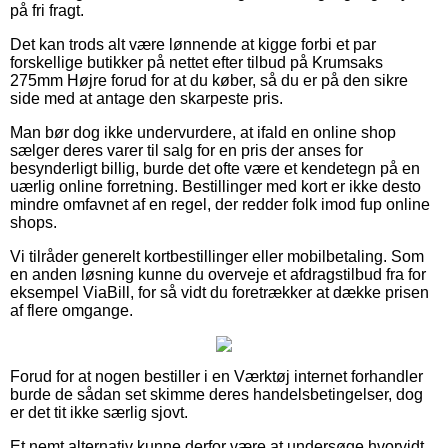
på fri fragt.
Det kan trods alt være lønnende at kigge forbi et par
forskellige butikker på nettet efter tilbud på Krumsaks
275mm Højre forud for at du køber, så du er på den sikre
side med at antage den skarpeste pris.
Man bør dog ikke undervurdere, at ifald en online shop
sælger deres varer til salg for en pris der anses for
besynderligt billig, burde det ofte være et kendetegn på en
uærlig online forretning. Bestillinger med kort er ikke desto
mindre omfavnet af en regel, der redder folk imod fup online
shops.
Vi tilråder generelt kortbestillinger eller mobilbetaling. Som
en anden løsning kunne du overveje et afdragstilbud fra for
eksempel ViaBill, for så vidt du foretrækker at dække prisen
af flere omgange.
Forud for at nogen bestiller i en Værktøj internet forhandler
burde de sådan set skimme deres handelsbetingelser, dog
er det tit ikke særlig sjovt.
Et nemt alternativ kunne derfor være at undersøge hvorvidt