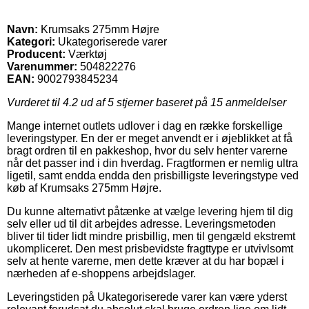
Navn:
Krumsaks 275mm Højre
Kategori:
Ukategoriserede varer
Producent:
Værktøj
Varenummer:
504822276
EAN:
9002793845234
Vurderet til
4.2
ud af 5 stjerner baseret på
15
anmeldelser
Mange internet outlets udlover i dag en række forskellige
leveringstyper. En der er meget anvendt er i øjeblikket at få
bragt ordren til en pakkeshop, hvor du selv henter varerne
når det passer ind i din hverdag. Fragtformen er nemlig ultra
ligetil, samt endda endda den prisbilligste leveringstype ved
køb af Krumsaks 275mm Højre.
Du kunne alternativt påtænke at vælge levering hjem til dig
selv eller ud til dit arbejdes adresse. Leveringsmetoden
bliver til tider lidt mindre prisbillig, men til gengæld ekstremt
ukompliceret. Den mest prisbevidste fragttype er utvivlsomt
selv at hente varerne, men dette kræver at du har bopæl i
nærheden af e-shoppens arbejdslager.
Leveringstiden på Ukategoriserede varer kan være yderst