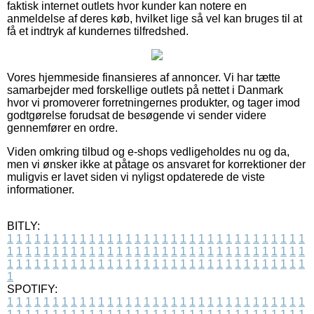
faktisk internet outlets hvor kunder kan notere en
anmeldelse af deres køb, hvilket lige så vel kan bruges til at
få et indtryk af kundernes tilfredshed.
Vores hjemmeside finansieres af annoncer. Vi har tætte
samarbejder med forskellige outlets på nettet i Danmark
hvor vi promoverer forretningernes produkter, og tager imod
godtgørelse forudsat de besøgende vi sender videre
gennemfører en ordre.
Viden omkring tilbud og e-shops vedligeholdes nu og da,
men vi ønsker ikke at påtage os ansvaret for korrektioner der
muligvis er lavet siden vi nyligst opdaterede de viste
informationer.
BITLY:
1
1
1
1
1
1
1
1
1
1
1
1
1
1
1
1
1
1
1
1
1
1
1
1
1
1
1
1
1
1
1
1
1
1
1
1
1
1
1
1
1
1
1
1
1
1
1
1
1
1
1
1
1
1
1
1
1
1
1
1
1
1
1
1
1
1
1
1
1
1
1
1
1
1
1
1
1
1
1
1
1
1
1
1
1
1
1
1
1
1
1
1
1
1
1
1
1
1
1
1
SPOTIFY:
1
1
1
1
1
1
1
1
1
1
1
1
1
1
1
1
1
1
1
1
1
1
1
1
1
1
1
1
1
1
1
1
1