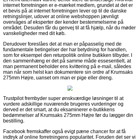
internet forretningen er e-mærket medlem, grundet at det er
et bevis på at internet forretningen lever op til de danske
retningslinjer, udover at online webshoppen jævnligt
overvåges af eksperter der kender bestemmelserne på
området. Desuden får du genvej til at få hjælp, når du møder
vanskeligheder med dit køb.
Derudover foreslåes det at man er påpasselig med de
fundamentale betingelser der har betydning for handlen,
som for eksempel den returpolitik online butikken tilbyder. I
den sammenhæng er det på samme måde essesentielt, at
man permanent beholder ens kvittering på e-mail, således
man når som helst kan dokumentere sin ordre af Krumsaks
275mm Højre, uanset om man er pige eller dreng.
Trustpilot frembyder super ønskværdige løsninger til at
vurdere adskillige nuværende brugeres vurderinger og
derved er det smart, at du eksaminerer e-butikkens
bedømmelser af Krumsaks 275mm Højre før du lægger din
bestilling.
Facebook fremskaffer også evigt pæne chancer for at få
indtryk af online forretningens popularitet. Foruden det ser vi