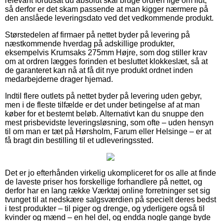
relevant forudsat du absolut skal bruge ordren lige om lidt,
så derfor er det skam passende at man kigger nærmere på
den anslåede leveringsdato ved det vedkommende produkt.
Størstedelen af firmaer på nettet byder på levering på
næstkommende hverdag på adskillige produkter,
eksempelvis Krumsaks 275mm Højre, som dog stiller krav
om at ordren lægges forinden et besluttet klokkeslæt, så at
de garanteret kan nå at få dit nye produkt ordnet inden
medarbejderne drager hjemad.
Indtil flere outlets på nettet byder på levering uden gebyr,
men i de fleste tilfælde er det under betingelse af at man
køber for et bestemt beløb. Alternativt kan du snuppe den
mest prisbevidste leveringsløsning, som ofte – uden hensyn
til om man er tæt på Hørsholm, Farum eller Helsinge – er at
få bragt din bestilling til et udleveringssted.
Det er jo efterhånden virkelig ukompliceret for os alle at finde
de laveste priser hos forskellige forhandlere på nettet, og
derfor har en lang række Værktøj online forretninger set sig
tvunget til at nedskære salgsværdien på specielt deres bedst
i test produkter – til piger og drenge, og yderligere også til
kvinder og mænd – en hel del, og endda nogle gange byde