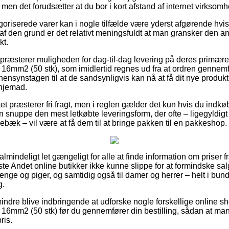
 men det forudsætter at du bor i kort afstand af internet virksom
oriserede varer kan i nogle tilfælde være yderst afgørende hvis
f den grund er det relativt meningsfuldt at man gransker den an
t.
præsterer muligheden for dag-til-dag levering på deres primær
6mm2 (50 stk), som imidlertid regnes ud fra at ordren gennemfø
hensynstagen til at de sandsynligvis kan nå at få dit nye produkt 
hjemad.
et præsterer fri fragt, men i reglen gælder det kun hvis du indkøb
n snuppe den mest letkøbte leveringsform, der ofte – ligegyldig
ebæk – vil være at få dem til at bringe pakken til en pakkeshop.
almindeligt let gængeligt for alle at finde information om priser 
leste Andet online butikker ikke kunne slippe for at formindske 
drenge og piger, og samtidig også til damer og herrer – helt i b
g.
indre blive indbringende at udforske nogle forskellige online sh
6mm2 (50 stk) før du gennemfører din bestilling, sådan at man e
ris.