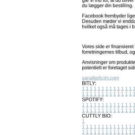
går vi ind for, at du bli
du lægger din bestilling.
Facebook frembyder ligel
Desuden møder vi endda b
hvilket også må tages i br
Vores side er finansieret
forretningernes tilbud, o
Anvisninger om produkter
potentielt er foretaget s
sanalkolicim.com
BITLY:
1
1
1
1
1
1
1
1
1
1
1
1
1
1
1
1
1
1
1
1
1
1
1
1
1
1
SPOTIFY:
1
1
1
1
1
1
1
1
1
1
1
1
1
1
1
1
1
1
1
1
1
1
1
1
1
1
CUTTLY BIO:
1
1
1
1
1
1
1
1
1
1
1
1
1
1
1
1
1
1
1
1
1
1
1
1
1
1
1