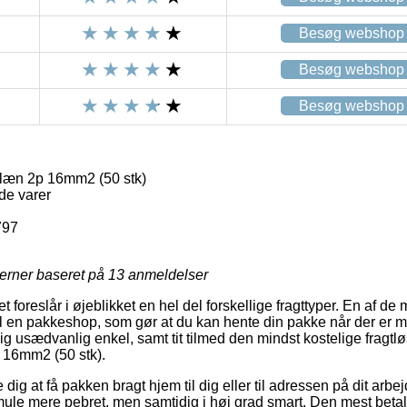
Besøg webshop
Besøg webshop
Besøg webshop
læn 2p 16mm2 (50 stk)
de varer
797
jerner baseret på
13
anmeldelser
t foreslår i øjeblikket en hel del forskellige fragttyper. En af de
il en pakkeshop, som gør at du kan hente din pakke når der er mu
g usædvanlig enkel, samt tit tilmed den mindst kostelige fragtl
 16mm2 (50 stk).
ig at få pakken bragt hjem til dig eller til adressen på dit ar
 smule mere pebret, men samtidig i høj grad smart. Den mest betale