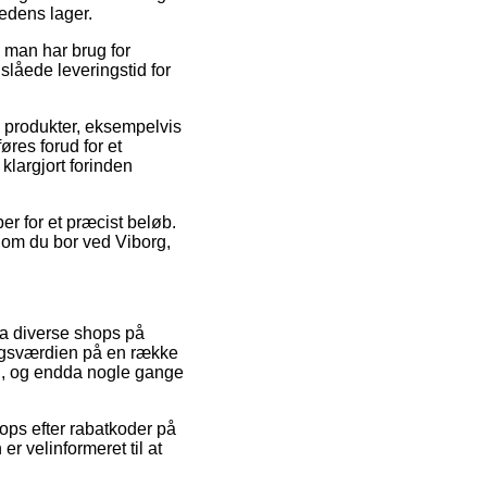
hedens lager.
 man har brug for
slåede leveringstid for
e produkter, eksempelvis
res forud for et
klargjort forinden
er for et præcist beløb.
t om du bor ved Viborg,
fra diverse shops på
salgsværdien på en række
und, og endda nogle gange
ops efter rabatkoder på
r velinformeret til at