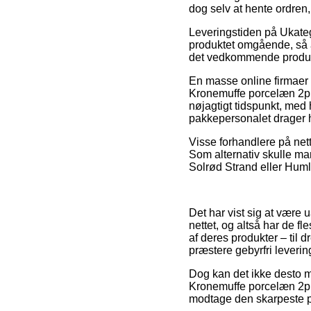
dog selv at hente ordren,
Leveringstiden på Ukateg
produktet omgående, så a
det vedkommende produk
En masse online firmaer 
Kronemuffe porcelæn 2p 1
nøjagtigt tidspunkt, med 
pakkepersonalet drager 
Visse forhandlere på nett
Som alternativ skulle ma
Solrød Strand eller Huml
Det har vist sig at være u
nettet, og altså har de f
af deres produkter – til 
præstere gebyrfri leverin
Dog kan det ikke desto m
Kronemuffe porcelæn 2p 1
modtage den skarpeste p