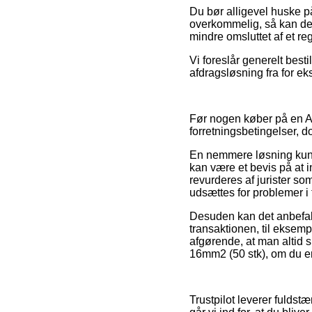
Du bør alligevel huske på
overkommelig, så kan det
mindre omsluttet af et r
Vi foreslår generelt best
afdragsløsning fra for ek
Før nogen køber på en An
forretningsbetingelser, 
En nemmere løsning kun
kan være et bevis på at in
revurderes af jurister so
udsættes for problemer i
Desuden kan det anbefale
transaktionen, til eksem
afgørende, at man altid 
16mm2 (50 stk), om du er 
Trustpilot leverer fuldst