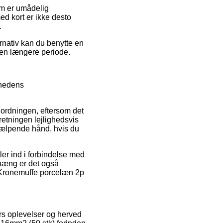
om er umådelig
d kort er ikke desto
.
ernativ kan du benytte en
r en længere periode.
mhedens
rdningen, eftersom det
rretningen lejlighedsvis
hjælpende hånd, hvis du
er ind i forbindelse med
nhæng er det også
f Kronemuffe porcelæn 2p
ers oplevelser og herved