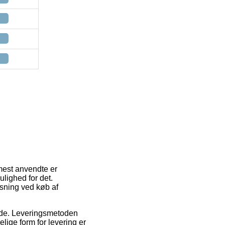
 mest anvendte er
lighed for det.
øsning ved køb af
bejde. Leveringsmetoden
lige form for levering er