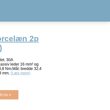
orcelæn 2p
)
let. 30A
Massiv leder 16 mm² og
 0,8 Nm.Mål: bredde 32,4
23 mm.
(Læs mere)
b nu »