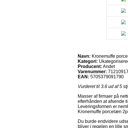
Navn:
Kronemuffe porce
Kategori:
Ukategorisere
Producent:
Andet
Varenummer:
7121091
EAN:
5705379091790
Vurderet til
3.6
ud af 5 st
Masser af firmaer på nette
efterhånden at afsende t
Leveringsformen er nemli
Kronemuffe porcelæn 2p
Du burde endvidere udse d
bliver i regelen en lille