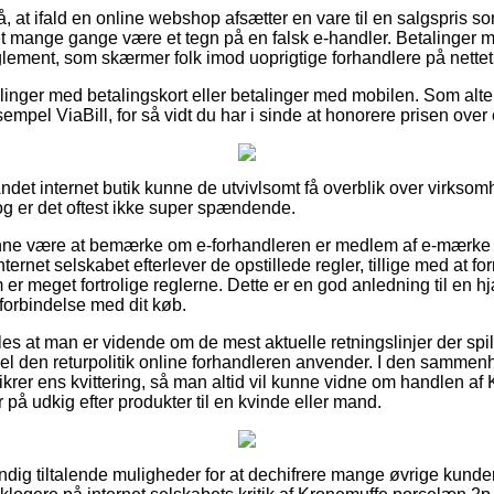
, at ifald en online webshop afsætter en vare til en salgspris s
 mange gange være et tegn på en falsk e-handler. Betalinger me
eglement, som skærmer folk imod uoprigtige forhandlere på nettet
illinger med betalingskort eller betalinger med mobilen. Som alt
sempel ViaBill, for så vidt du har i sinde at honorere prisen ove
det internet butik kunne de utvivlsomt få overblik over virkso
dog er det oftest ikke super spændende.
ne være at bemærke om e-forhandleren er medlem af e-mærke o
ternet selskabet efterlever de opstillede regler, tillige med at fo
m er meget fortrolige reglerne. Dette er en god anledning til en 
 forbindelse med dit køb.
s at man er vidende om de mest aktuelle retningslinjer der spill
pel den returpolitik online forhandleren anvender. I den samme
sikrer ens kvittering, så man altid vil kunne vidne om handlen a
på udkig efter produkter til en kvinde eller mand.
ændig tiltalende muligheder for at dechifrere mange øvrige kund