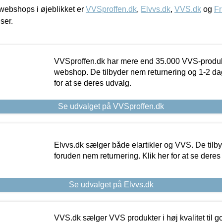
ebshops i øjeblikket er
VVSproffen.dk
,
Elvvs.dk
,
VVS.dk
og
Fr
iser.
VVSproffen.dk har mere end 35.000 VVS-produk
webshop. De tilbyder nem returnering og 1-2 dag
for at se deres udvalg.
Se udvalget på VVSproffen.dk
Elvvs.dk sælger både elartikler og VVS. De tilb
foruden nem returnering. Klik her for at se deres
Se udvalget på Elvvs.dk
VVS.dk sælger VVS produkter i høj kvalitet til go