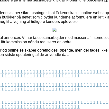
ver klogere på internet selskabets kritik af Kronemuffe porcelæn 
edes super sikre løsninger til at få kendskab til online websho
utikker på nettet som tilbyder kunderne at formulere en kritik 
ug til afvejning af tidligere kunders oplevelser.
 af annoncer. Vi har tætte samarbejder med masser af internet ou
g får kommission når du realiserer en ordre.
 og online selskaber opretholdes løbende, men der tages ikke an
iden sidste opdatering af de anvendte data.
1
1
1
1
1
1
1
1
1
1
1
1
1
1
1
1
1
1
1
1
1
1
1
1
1
1
1
1
1
1
1
1
1
1
1
1
1
1
1
1
1
1
1
1
1
1
1
1
1
1
1
1
1
1
1
1
1
1
1
1
1
1
1
1
1
1
1
1
1
1
1
1
1
1
1
1
1
1
1
1
1
1
1
1
1
1
1
1
1
1
1
1
1
1
1
1
1
1
1
1
1
1
1
1
1
1
1
1
1
1
1
1
1
1
1
1
1
1
1
1
1
1
1
1
1
1
1
1
1
1
1
1
1
1
1
1
1
1
1
1
1
1
1
1
1
1
1
1
1
1
1
1
1
1
1
1
1
1
1
1
1
1
1
1
1
1
1
1
1
1
1
1
1
1
1
1
1
1
1
1
1
1
1