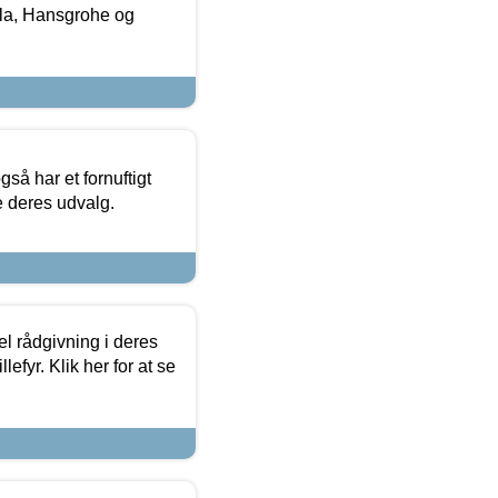
la, Hansgrohe og
så har et fornuftigt
se deres udvalg.
el rådgivning i deres
efyr. Klik her for at se