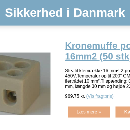
Sikkerhed i Danmark
Kronemuffe p
16mm2 (50 stk
Steatit klemrække 16 mm². 2-po
450V.Temperatur op til 200° C
flertrådet 10 mm².Tilspænding:
mm, længde 30 mm og højde 
969.75
kr.
(Vis fragtpris)
Læs mere »
Kø