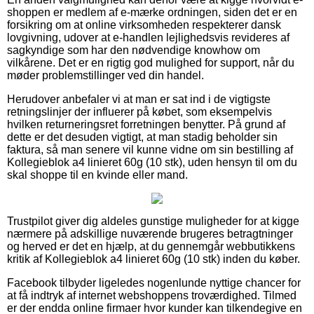
shoppen er medlem af e-mærke ordningen, siden det er en
forsikring om at online virksomheden respekterer dansk
lovgivning, udover at e-handlen lejlighedsvis revideres af
sagkyndige som har den nødvendige knowhow om
vilkårene. Det er en rigtig god mulighed for support, når du
møder problemstillinger ved din handel.
Herudover anbefaler vi at man er sat ind i de vigtigste
retningslinjer der influerer på købet, som eksempelvis
hvilken returneringsret forretningen benytter. På grund af
dette er det desuden vigtigt, at man stadig beholder sin
faktura, så man senere vil kunne vidne om sin bestilling af
Kollegieblok a4 linieret 60g (10 stk), uden hensyn til om du
skal shoppe til en kvinde eller mand.
Trustpilot giver dig aldeles gunstige muligheder for at kigge
nærmere på adskillige nuværende brugeres betragtninger
og herved er det en hjælp, at du gennemgår webbutikkens
kritik af Kollegieblok a4 linieret 60g (10 stk) inden du køber.
Facebook tilbyder ligeledes nogenlunde nyttige chancer for
at få indtryk af internet webshoppens troværdighed. Tilmed
er der endda online firmaer hvor kunder kan tilkendegive en