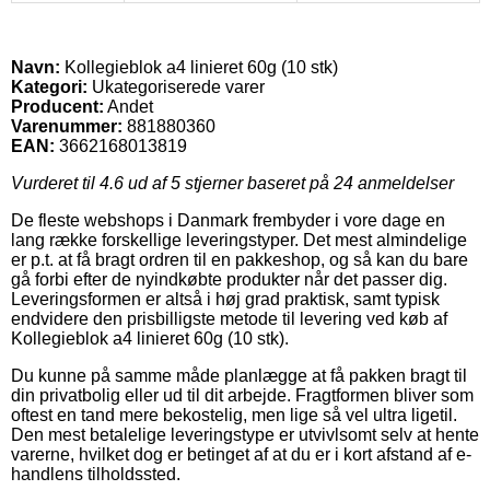
Navn:
Kollegieblok a4 linieret 60g (10 stk)
Kategori:
Ukategoriserede varer
Producent:
Andet
Varenummer:
881880360
EAN:
3662168013819
Vurderet til
4.6
ud af 5 stjerner baseret på
24
anmeldelser
De fleste webshops i Danmark frembyder i vore dage en
lang række forskellige leveringstyper. Det mest almindelige
er p.t. at få bragt ordren til en pakkeshop, og så kan du bare
gå forbi efter de nyindkøbte produkter når det passer dig.
Leveringsformen er altså i høj grad praktisk, samt typisk
endvidere den prisbilligste metode til levering ved køb af
Kollegieblok a4 linieret 60g (10 stk).
Du kunne på samme måde planlægge at få pakken bragt til
din privatbolig eller ud til dit arbejde. Fragtformen bliver som
oftest en tand mere bekostelig, men lige så vel ultra ligetil.
Den mest betalelige leveringstype er utvivlsomt selv at hente
varerne, hvilket dog er betinget af at du er i kort afstand af e-
handlens tilholdssted.