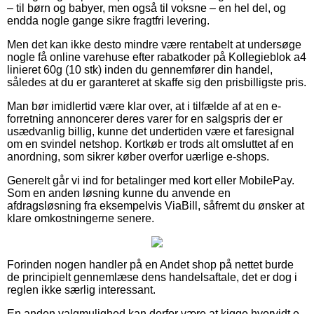
– til børn og babyer, men også til voksne – en hel del, og
endda nogle gange sikre fragtfri levering.
Men det kan ikke desto mindre være rentabelt at undersøge
nogle få online varehuse efter rabatkoder på Kollegieblok a4
linieret 60g (10 stk) inden du gennemfører din handel,
således at du er garanteret at skaffe sig den prisbilligste pris.
Man bør imidlertid være klar over, at i tilfælde af at en e-
forretning annoncerer deres varer for en salgspris der er
usædvanlig billig, kunne det undertiden være et faresignal
om en svindel netshop. Kortkøb er trods alt omsluttet af en
anordning, som sikrer køber overfor uærlige e-shops.
Generelt går vi ind for betalinger med kort eller MobilePay.
Som en anden løsning kunne du anvende en
afdragsløsning fra eksempelvis ViaBill, såfremt du ønsker at
klare omkostningerne senere.
Forinden nogen handler på en Andet shop på nettet burde
de principielt gennemlæse dens handelsaftale, det er dog i
reglen ikke særlig interessant.
En anden valgmulighed kan derfor være at kigge hvorvidt e-