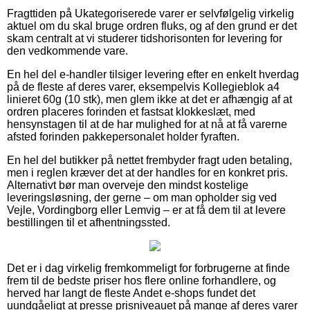
Fragttiden på Ukategoriserede varer er selvfølgelig virkelig
aktuel om du skal bruge ordren fluks, og af den grund er det
skam centralt at vi studerer tidshorisonten for levering for
den vedkommende vare.
En hel del e-handler tilsiger levering efter en enkelt hverdag
på de fleste af deres varer, eksempelvis Kollegieblok a4
linieret 60g (10 stk), men glem ikke at det er afhængig af at
ordren placeres forinden et fastsat klokkeslæt, med
hensynstagen til at de har mulighed for at nå at få varerne
afsted forinden pakkepersonalet holder fyraften.
En hel del butikker på nettet frembyder fragt uden betaling,
men i reglen kræver det at der handles for en konkret pris.
Alternativt bør man overveje den mindst kostelige
leveringsløsning, der gerne – om man opholder sig ved
Vejle, Vordingborg eller Lemvig – er at få dem til at levere
bestillingen til et afhentningssted.
Det er i dag virkelig fremkommeligt for forbrugerne at finde
frem til de bedste priser hos flere online forhandlere, og
herved har langt de fleste Andet e-shops fundet det
uundgåeligt at presse prisniveauet på mange af deres varer