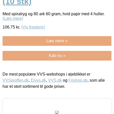
(10 stk)
Med spiralryg og 80 ark 60 gram, hvid papir med 4 huller.
(Læs mere)
106.75
kr.
(Vis fragtpris)
Læs mere »
Køb nu »
De mest populære VVS-webshops i øjeblikket er
VVSproffen.dk
,
Elvvs.dk
,
VVS.dk
og
Frishop.dk
, som alle
har et stort sortiment til gode priser.