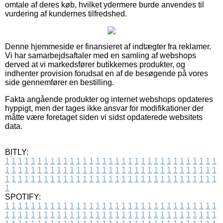
omtale af deres køb, hvilket ydermere burde anvendes til
vurdering af kundernes tilfredshed.
Denne hjemmeside er finansieret af indtægter fra reklamer.
Vi har samarbejdsaftaler med en samling af webshops
derved at vi markedsfører butikkernes produkter, og
indhenter provision forudsat en af de besøgende på vores
side gennemfører en bestilling.
Fakta angående produkter og internet webshops opdateres
hyppigt, men der tages ikke ansvar for modifikationer der
måtte være foretaget siden vi sidst opdaterede websitets
data.
BITLY:
1
1
1
1
1
1
1
1
1
1
1
1
1
1
1
1
1
1
1
1
1
1
1
1
1
1
1
1
1
1
1
1
1
1
1
1
1
1
1
1
1
1
1
1
1
1
1
1
1
1
1
1
1
1
1
1
1
1
1
1
1
1
1
1
1
1
1
1
1
1
1
1
1
1
1
1
1
1
1
1
1
1
1
1
1
1
1
1
1
1
1
1
1
1
1
1
1
1
1
1
SPOTIFY:
1
1
1
1
1
1
1
1
1
1
1
1
1
1
1
1
1
1
1
1
1
1
1
1
1
1
1
1
1
1
1
1
1
1
1
1
1
1
1
1
1
1
1
1
1
1
1
1
1
1
1
1
1
1
1
1
1
1
1
1
1
1
1
1
1
1