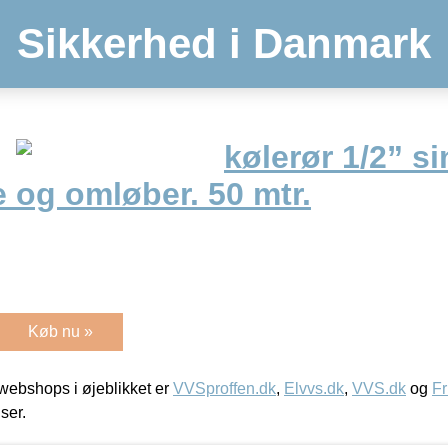
Sikkerhed i Danmark
kølerør 1/2” s
 og omløber. 50 mtr.
Køb nu »
ebshops i øjeblikket er
VVSproffen.dk
,
Elvvs.dk
,
VVS.dk
og
Fr
iser.