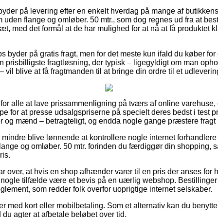
 byder på levering efter en enkelt hverdag på mange af butikken
m uden flange og omløber. 50 mtr., som dog regnes ud fra at be
æt, med det formål at de har mulighed for at nå at få produktet
s byder på gratis fragt, men for det meste kun ifald du køber f
n prisbilligste fragtløsning, der typisk – ligegyldigt om man oph
vil blive at få fragtmanden til at bringe din ordre til et udleveri
for alle at lave prissammenligning på tværs af online varehuse, og
e for at presse udsalgspriserne på specielt deres bedst i test pro
der og mænd – betragteligt, og endda nogle gange præstere frag
 mindre blive lønnende at kontrollere nogle internet forhandlere 
lange og omløber. 50 mtr. forinden du færdiggør din shopping, så
ris.
r over, at hvis en shop afhænder varer til en pris der anses for h
 nogle tilfælde være et bevis på en uærlig webshop. Bestillinger
reglement, som redder folk overfor uoprigtige internet selskaber.
ler med kort eller mobilbetaling. Som et alternativ kan du benytte
 du agter at afbetale beløbet over tid.