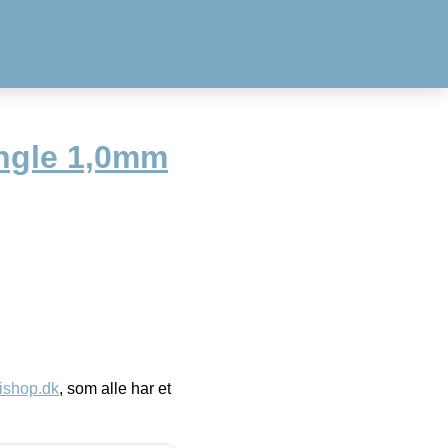
ingle 1,0mm
ishop.dk
, som alle har et