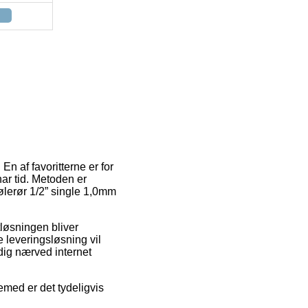
n af favoritterne er for
har tid. Metoden er
kølerør 1/2” single 1,0mm
tløsningen bliver
e leveringsløsning vil
dig nærved internet
jemed er det tydeligvis