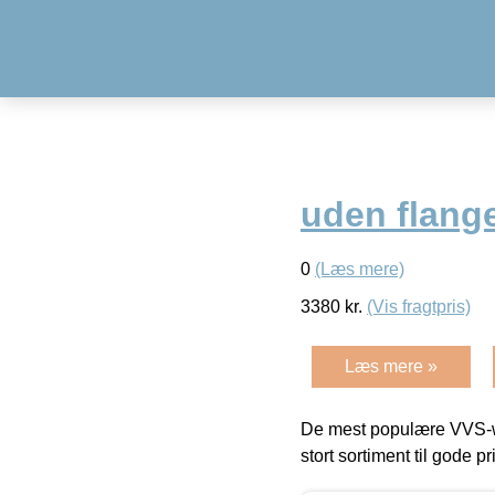
uden flange
0
(Læs mere)
3380
kr.
(Vis fragtpris)
Læs mere »
De mest populære VVS-w
stort sortiment til gode pr