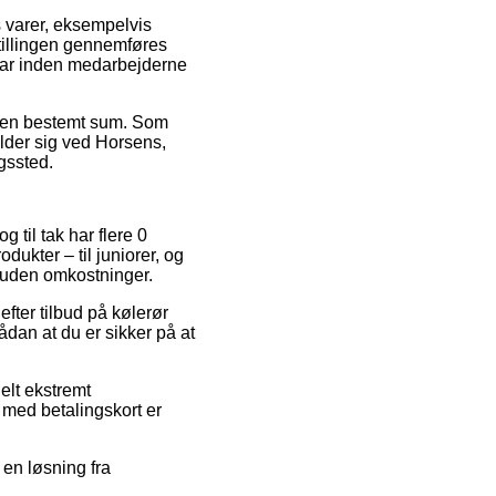
s varer, eksempelvis
stillingen gennemføres
 klar inden medarbejderne
or en bestemt sum. Som
older sig ved Horsens,
ngssted.
 til tak har flere 0
dukter – til juniorer, og
t uden omkostninger.
efter tilbud på kølerør
dan at du er sikker på at
elt ekstremt
 med betalingskort er
 en løsning fra