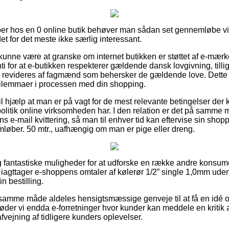
per hos en 0 online butik behøver man sådan set gennemløbe 
det for det meste ikke særlig interessant.
nne være at granske om internet butikken er støttet af e-mærke
ti for at e-butikken respekterer gældende dansk lovgivning, tilli
den revideres af fagmænd som behersker de gældende love. Dette 
 dilemmaer i processen med din shopping.
l hjælp at man er på vagt for de mest relevante betingelser der
politik online virksomheden har. I den relation er det på samme 
s e-mail kvittering, så man til enhver tid kan eftervise sin shopp
øber. 50 mtr., uafhængig om man er pige eller dreng.
tlig fantastiske muligheder for at udforske en række andre konsu
du iagttager e-shoppens omtaler af kølerør 1/2” single 1,0mm ude
n bestilling.
amme måde aldeles hensigtsmæssige genveje til at få en idé om
øder vi endda e-forretninger hvor kunder kan meddele en kritik 
fvejning af tidligere kunders oplevelser.