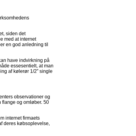
virksomhedens
t, siden det
ge med at internet
er en god anledning til
 kan have indvirkning på
måde essesentielt, at man
ing af kølerør 1/2” single
menters observationer og
n flange og omløber. 50
 internet firmaets
af deres købsoplevelse,