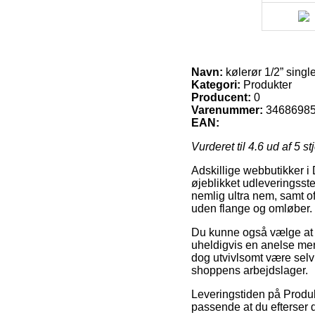
Navn:
kølerør 1/2” singl
Kategori:
Produkter
Producent:
0
Varenummer:
3468698
EAN:
Vurderet til
4.6
ud af 5 st
Adskillige webbutikker i 
øjeblikket udleveringsste
nemlig ultra nem, samt of
uden flange og omløber. 
Du kunne også vælge at få
uheldigvis en anelse mere
dog utvivlsomt være selv
shoppens arbejdslager.
Leveringstiden på Produkt
passende at du efterser d