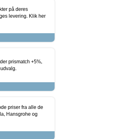
ter på deres
es levering. Klik her
yder prismatch +5%,
 udvalg.
de priser fra alle de
la, Hansgrohe og