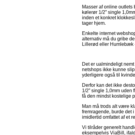
Masser af online outlets
kølerør 1/2” single 1,0m
inden et konkret klokkesl
tager hjem.
Enkelte internet webshop
alternativ må du gribe de
Lillerød eller Humlebæk – 
Det er ualmindeligt nemt 
netshops ikke kunne slipp
yderligere også til kvin
Derfor kan det ikke desto
1/2” single 1,0mm uden f
få den mindst kostelige p
Man må trods alt være kla
fremragende, burde det i
imidlertid omfattet af et 
Vi tilråder generelt hand
eksempelvis ViaBill, ifald