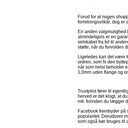
Forud for at nogen shop
forretningsvilkår, dog er 
En anden valgmulighed ku
almindeligvis er en garan
selskabet fra tid til an
støtte, når du forvoldes
Ligeledes kan det være ti
ordren, som fx den bytte
når som helst beholder en
1,0mm uden flange og oml
Trustpilot fører til egen
herved er det klogt, at 
mtr. forinden du lægger di
Facebook frembyder på s
popularitet. Derudover m
som også bør bruges til a