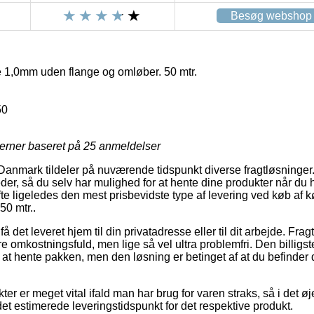
Besøg webshop
e 1,0mm uden flange og omløber. 50 mtr.
50
jerner baseret på
25
anmeldelser
Danmark tildeler på nuværende tidspunkt diverse fragtløsninger. E
der, så du selv har mulighed for at hente dine produkter når du 
te ligeledes den mest prisbevidste type af levering ved køb af 
50 mtr..
 det leveret hjem til din privatadresse eller til dit arbejde. Frag
 omkostningsfuld, men lige så vel ultra problemfri. Den billigst
 at hente pakken, men den løsning er betinget af at du befinder 
er er meget vital ifald man har brug for varen straks, så i det ø
et estimerede leveringstidspunkt for det respektive produkt.