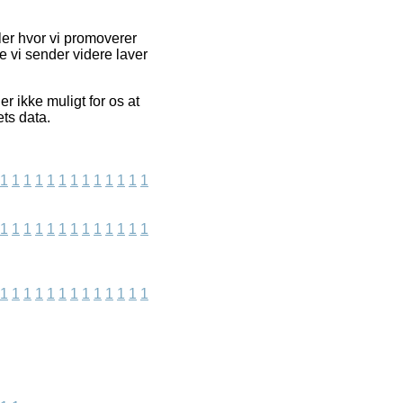
ler hvor vi promoverer
 vi sender videre laver
 ikke muligt for os at
ts data.
1
1
1
1
1
1
1
1
1
1
1
1
1
1
1
1
1
1
1
1
1
1
1
1
1
1
1
1
1
1
1
1
1
1
1
1
1
1
1