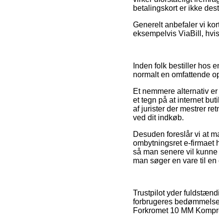
betalingskort er ikke des
Generelt anbefaler vi ko
eksempelvis ViaBill, hvis
Inden folk bestiller hos
normalt en omfattende o
Et nemmere alternativ er 
et tegn på at internet but
af jurister der mestrer re
ved dit indkøb.
Desuden foreslår vi at ma
ombytningsret e-firmaet h
så man senere vil kunne
man søger en vare til en 
Trustpilot yder fuldstæn
forbrugeres bedømmelser 
Forkromet 10 MM Kompres