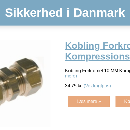
Sikkerhed i Danmark
Kobling Fork
Kompressions 
Kobling Forkromet 10 MM Komp
mere)
34.75
kr.
(Vis fragtpris)
Læs mere »
Kø