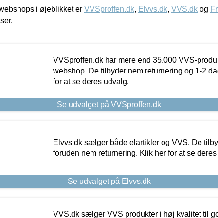
ebshops i øjeblikket er
VVSproffen.dk
,
Elvvs.dk
,
VVS.dk
og
Fr
iser.
VVSproffen.dk har mere end 35.000 VVS-produk
webshop. De tilbyder nem returnering og 1-2 dag
for at se deres udvalg.
Se udvalget på VVSproffen.dk
Elvvs.dk sælger både elartikler og VVS. De tilb
foruden nem returnering. Klik her for at se deres
Se udvalget på Elvvs.dk
VVS.dk sælger VVS produkter i høj kvalitet til go