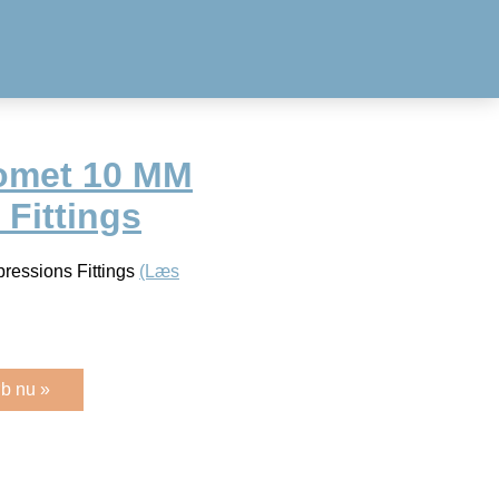
romet 10 MM
Fittings
ressions Fittings
(Læs
b nu »