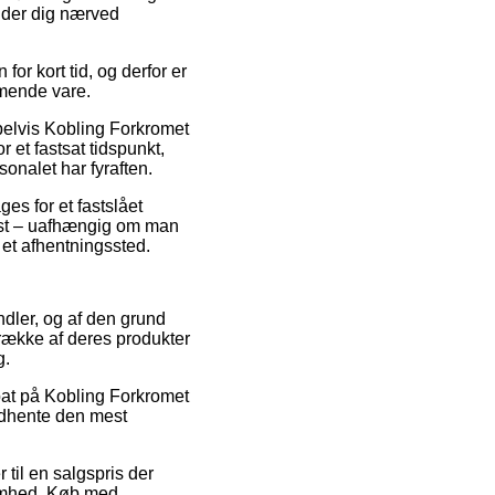
older dig nærved
or kort tid, og derfor er
mmende vare.
pelvis Kobling Forkromet
 et fastsat tidspunkt,
sonalet har fyraften.
ges for et fastslået
test – uafhængig om man
l et afhentningssted.
andler, og af den grund
 række af deres produkter
g.
abat på Kobling Forkromet
indhente den mest
til en salgspris der
ksomhed. Køb med