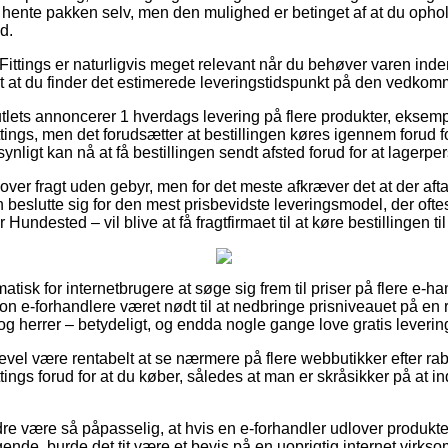
at hente pakken selv, men den mulighed er betinget af at du oph
d.
ittings er naturligvis meget relevant når du behøver varen inden f
gt at du finder det estimerede leveringstidspunkt på den vedko
utlets annoncerer 1 hverdags levering på flere produkter, eksem
gs, men det forudsætter at bestillingen køres igennem forud for
nligt kan nå at få bestillingen sendt afsted forud for at lagerper
lover fragt uden gebyr, men for det meste afkræver det at der afta
n beslutte sig for den mest prisbevidste leveringsmodel, der of
 Hundested – vil blive at få fragtfirmaet til at køre bestillingen ti
atisk for internetbrugere at søge sig frem til priser på flere e-h
on e-forhandlere været nødt til at nedbringe prisniveauet på en
r og herrer – betydeligt, og endda nogle gange love gratis leverin
gevel være rentabelt at se nærmere på flere webbutikker efter r
ngs forud for at du køber, således at man er skråsikker på at 
e være så påpasselig, at hvis en e-forhandler udlover produkter 
agende, burde det tit være et bevis på en uoprigtig internet vir