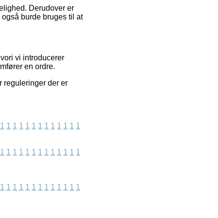
delighed. Derudover er
også burde bruges til at
vori vi introducerer
emfører en ordre.
r reguleringer der er
1
1
1
1
1
1
1
1
1
1
1
1
1
1
1
1
1
1
1
1
1
1
1
1
1
1
1
1
1
1
1
1
1
1
1
1
1
1
1