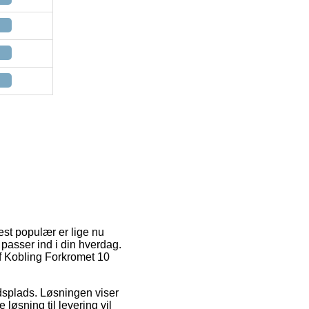
est populær er lige nu
 passer ind i din hverdag.
af Kobling Forkromet 10
ejdsplads. Løsningen viser
løsning til levering vil