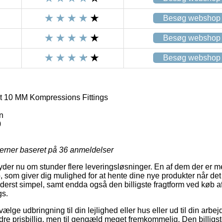
Besøg webshop
Besøg webshop
Besøg webshop
t 10 MM Kompressions Fittings
n
0
jerner baseret på
36
anmeldelser
 yder nu om stunder flere leveringsløsninger. En af dem der er m
, som giver dig mulighed for at hente dine nye produkter når det
yderst simpel, samt endda også den billigste fragtform ved køb 
gs.
ælge udbringning til din lejlighed eller hus eller ud til din arb
dre prisbillig, men til gengæld meget fremkommelig. Den billigste 