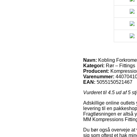
Navn:
Kobling Forkrome
Kategori:
Rør – Fittings
Producent:
Kompressio
Varenummer:
4407041
EAN:
5055150521467
Vurderet til
4.5
ud af 5 st
Adskillige online outlets
levering til en pakkeshop
Fragtløsningen er altså 
MM Kompressions Fittin
Du bør også overveje at v
sig som oftest et hak min