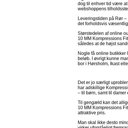
dog til enhver tid være 
webshoppens tilholdsste
Leveringstiden på Rør – F
det forholdsvis væsentli
Størstedelen af online o
10 MM Kompressions Fittin
således at de højst sandsy
Nogle få online butikker 
beløb. I øvrigt kunne ma
bor i Hørsholm, Ikast eller
Det er jo særligt uproblem
har adskillige Kompressi
– til børn, samt til dame
Til gengæld kan det alli
10 MM Kompressions Fitti
attraktive pris.
Man skal ikke desto mindr
virker uforståeligt fremr