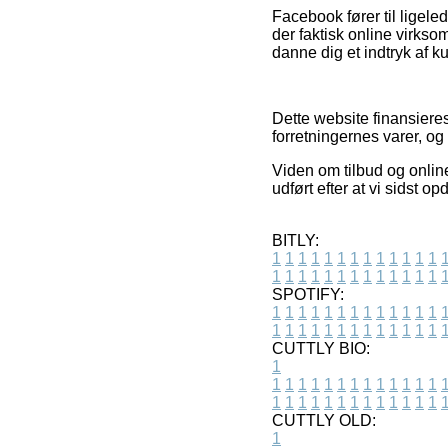
Facebook fører til ligele
der faktisk online virks
danne dig et indtryk af k
Dette website finansieres
forretningernes varer, og
Viden om tilbud og online
udført efter at vi sidst 
BITLY:
1
1
1
1
1
1
1
1
1
1
1
1
1
1
1
1
1
1
1
1
1
1
1
1
1
1
SPOTIFY:
1
1
1
1
1
1
1
1
1
1
1
1
1
1
1
1
1
1
1
1
1
1
1
1
1
1
CUTTLY BIO:
1
1
1
1
1
1
1
1
1
1
1
1
1
1
1
1
1
1
1
1
1
1
1
1
1
1
1
CUTTLY OLD:
1