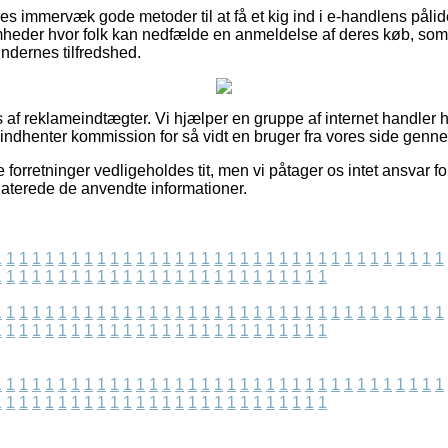
des immervæk gode metoder til at få et kig ind i e-handlens påli
omheder hvor folk kan nedfælde en anmeldelse af deres køb, som 
undernes tilfredshed.
 af reklameindtægter. Vi hjælper en gruppe af internet handler h
 indhenter kommission for så vidt en bruger fra vores side genn
 forretninger vedligeholdes tit, men vi påtager os intet ansvar fo
opdaterede de anvendte informationer.
1
1
1
1
1
1
1
1
1
1
1
1
1
1
1
1
1
1
1
1
1
1
1
1
1
1
1
1
1
1
1
1
1
1
1
1
1
1
1
1
1
1
1
1
1
1
1
1
1
1
1
1
1
1
1
1
1
1
1
1
1
1
1
1
1
1
1
1
1
1
1
1
1
1
1
1
1
1
1
1
1
1
1
1
1
1
1
1
1
1
1
1
1
1
1
1
1
1
1
1
1
1
1
1
1
1
1
1
1
1
1
1
1
1
1
1
1
1
1
1
1
1
1
1
1
1
1
1
1
1
1
1
1
1
1
1
1
1
1
1
1
1
1
1
1
1
1
1
1
1
1
1
1
1
1
1
1
1
1
1
1
1
1
1
1
1
1
1
1
1
1
1
1
1
1
1
1
1
1
1
1
1
1