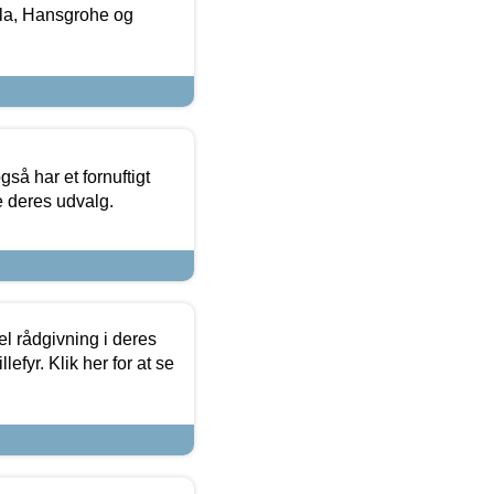
la, Hansgrohe og
så har et fornuftigt
se deres udvalg.
el rådgivning i deres
efyr. Klik her for at se