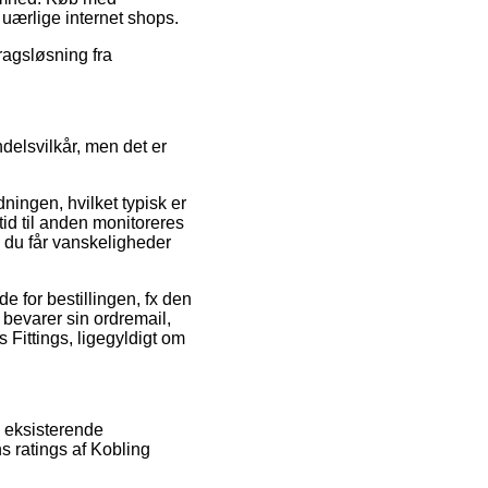
 uærlige internet shops.
ragsløsning fra
delsvilkår, men det er
ningen, hvilket typisk er
 tid til anden monitoreres
ld du får vanskeligheder
e for bestillingen, fx den
 bevarer sin ordremail,
Fittings, ligegyldigt om
n eksisterende
s ratings af Kobling