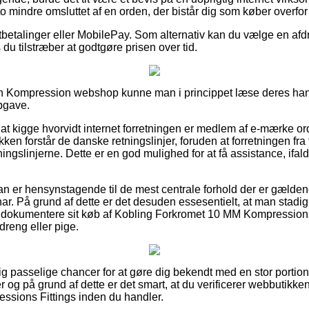
to mindre omsluttet af en orden, der bistår dig som køber overfor
rtbetalinger eller MobilePay. Som alternativ kan du vælge en afd
 du tilstræber at godtgøre prisen over tid.
 en Kompression webshop kunne man i princippet læse deres han
pgave.
at kigge hvorvidt internet forretningen er medlem af e-mærke ord
ikken forstår de danske retningslinjer, foruden at forretningen fra
tningslinjerne. Dette er en god mulighed for at få assistance, ifa
n er hensynstagende til de mest centrale forhold der er gældend
ar. På grund af dette er det desuden essesentielt, at man stadig
 dokumentere sit køb af Kobling Forkromet 10 MM Kompressions 
dreng eller pige.
dig passelige chancer for at gøre dig bekendt med en stor portio
og på grund af dette er det smart, at du verificerer webbutikken
sions Fittings inden du handler.