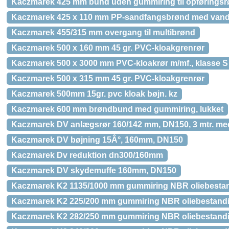
Kaczmarek 425 mm bund uden gummiring til opføringsr
Kaczmarek 425 x 110 mm PP-sandfangsbrønd med vandlå
Kaczmarek 455/315 mm overgang til multibrønd
Kaczmarek 500 x 160 mm 45 gr. PVC-kloakgrenrør
Kaczmarek 500 x 3000 mm PVC-kloakrør m/mf., klasse 
Kaczmarek 500 x 315 mm 45 gr. PVC-kloakgrenrør
Kaczmarek 500mm 15gr. pvc kloak bøjn. kz
Kaczmarek 600 mm brøndbund med gummiring, lukket
Kaczmarek DV anlægsrør 160/142 mm, DN150, 3 mtr. med
Kaczmarek DV bøjning 15Â°, 160mm, DN150
Kaczmarek Dv reduktion dn300/160mm
Kaczmarek DV skydemuffe 160mm, DN150
Kaczmarek K2 1135/1000 mm gummiring NBR oliebesta
Kaczmarek K2 225/200 mm gummiring NBR oliebestand
Kaczmarek K2 282/250 mm gummiring NBR oliebestand