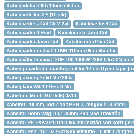
Kabelmrk hvid 60x10mm m/strip
Kabelmuffe km 2,5 (10 stk)
Kabelmærke – Gul Cli M 2-4
Kabelmærke 8 Grå
Kabelmærke 9 Hvid
Kabelmærke Jord Gul
Kabelmærke Jævn Gul
Kabelmærke Plus Gul
Kabelmærkeholder CLI MH 110mm f/kabelbinder
Kabelmåtte Devimat DTIF-100 1000W 230V 0,5x20M med 
Kabelopmærkning mærkeprofil for 12mm Dymo tape, (5 mt
Kabelpakning Solid Mb2260a
Kabelplade W4 100 Fzs 3 Mtr
Kabelring Mont 19 (10stk) 4×10
kabelrør 110 mm, rød 2-delt PEHD, længde Ã 3 meter
Kabelrør Dobb.væg 160/135mm Peh Med Træktråd
Kabelrør PE FXKVR110 110/95 m/træktråd sort korrugere
Kabelrør Peh 110/102 Glat Rød M/muffe – 6 Mtr. Længde