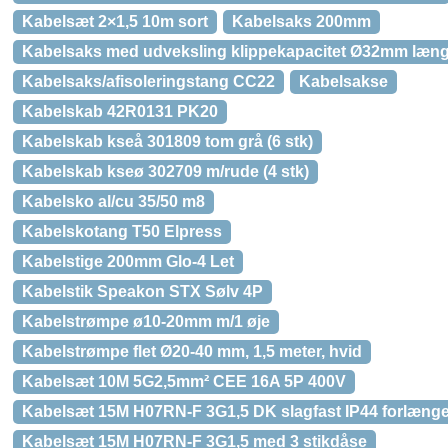
Kabelsæt 2×1,5 10m sort
Kabelsaks 200mm
Kabelsaks med udveksling klippekapacitet Ø32mm læ
Kabelsaks/afisoleringstang CC22
Kabelsakse
Kabelskab 42R0131 PK20
Kabelskab kseå 301809 tom grå (6 stk)
Kabelskab kseø 302709 m/rude (4 stk)
Kabelsko al/cu 35/50 m8
Kabelskotang T50 Elpress
Kabelstige 200mm Glo-4 Let
Kabelstik Speakon STX Sølv 4P
Kabelstrømpe ø10-20mm m/1 øje
Kabelstrømpe flet Ø20-40 mm, 1,5 meter, hvid
Kabelsæt 10M 5G2,5mm² CEE 16A 5P 400V
Kabelsæt 15M H07RN-F 3G1,5 DK slagfast IP44 forlænge
Kabelsæt 15M H07RN-F 3G1,5 med 3 stikdåse