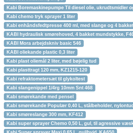
Kabi Boremaskinepumpe Til diesel olie, ukrudtsmidler og
Kabi chemo tryk sprayer 1 liter
Kabi enhåndsfedtpresse 400 ml, med slange og 4 bakk
KABI hydraulisk smørehoved, 4 bakket mundstykke, F4
KABI Mora arbejdskniv basic 546
KABI oliekande plastic 0,3 liter
Kabi plast oliemål 2 liter, med bøjelig tud
Kabi plasttragt 120 mm, KZ1215-120
Kabi refraktometersæt til glykoltest
Kabi slangenippel 1/4rg 10mm Snt 468
Kabi smørekande med pensel
Kabi smørekande Populær 0,40 L, stålbeholder, nylont
Kabi smøreslange 300 mm, KF412
Kabi super sprayer Chemo 0,50 L, gul, til agressive væ
Kabi Super sprayer Maxi 0,65 L, gul/hvid, KA650