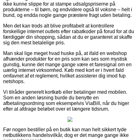
ikke kunne slippe for at stampe udsalgspriserne på
produkterne – til børn, og endvidere også til voksne – helt i
bund, og endda nogle gange præstere fragt uden betaling.
Men det kan trods alt blive profitabelt at kontrollere
forskellige internet outlets efter rabatkoder på forud for at du
færdiggør din shopping, sådan at du er garanteret at skaffe
sig den mest betalelige pris.
Man skal lige meget hvad huske på, at ifald en webshop
afhænder produkter for en pris som kan ses som mystisk
gunstig, kunne det mange gange være et faresignal om en
uærlig internet virksomhed. Køb med kort er i hvert fald
omfavnet af et reglement, hvilket assisterer dig imod fup
netshops.
Vi tilråder generelt kortkøb eller betalinger med mobilen.
Som en anden løsning burde du benytte en
afbetalingsordning som eksempelvis ViaBill, når du higer
efter at afdrage beløbet over et længere tidsrum.
Før nogen bestiller på en butik kan man helt sikkert tyde
netbutikkens handelsvilkår, dog er det mange gange ikke