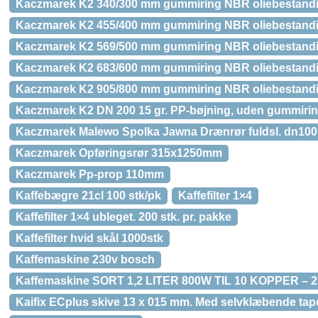
Kaczmarek K2 340/300 mm gummiring NBR oliebestand
Kaczmarek K2 455/400 mm gummiring NBR oliebestand
Kaczmarek K2 569/500 mm gummiring NBR oliebestand
Kaczmarek K2 683/600 mm gummiring NBR oliebestand
Kaczmarek K2 905/800 mm gummiring NBR oliebestand
Kaczmarek K2 DN 200 15 gr. PP-bøjning, uden gummiri
Kaczmarek Malewo Spolka Jawna Drænrør fuldsl. dn100
Kaczmarek Opføringsrør 315x1250mm
Kaczmarek Pp-prop 110mm
Kaffebægre 21cl 100 stk/pk
Kaffefilter 1×4
Kaffefilter 1×4 ubleget. 200 stk. pr. pakke
Kaffefilter hvid skål 1000stk
Kaffemaskine 230v bosch
Kaffemaskine SORT 1,2 LITER 800W TIL 10 KOPPER – 
Kaifix ECplus skive 13 x 015 mm. Med selvklæbende tap