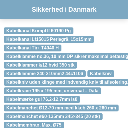
Sikkerhed i Danmark
Kabelkanal Kompl.lf 60190 Pg
Kabelkanal Lf15015 Perlegrå, 15x15mm
Kabelkanal Tir+ T4040 H
Kabelklamme no.36, 10 mm DP sikrer maksimal befæstig
Kabelklammer k/12 hvid 350 stk
Kabelklemme 240-310mm2 44c1106
Kabelkniv
Kabelkniv uden klinge med indvendig kniv til afisoleri
Kabelkrave 195 x 195 mm, universal – Dafa
Kabelmærke gul 76,2-12,7mm ls8
Kabelmanchet Ø12-70 mm med klæb 260 x 260 mm
Kabelmanchet ø60-135mm 345×345 (20 stk)
Kabelmembran, Max. Ø75