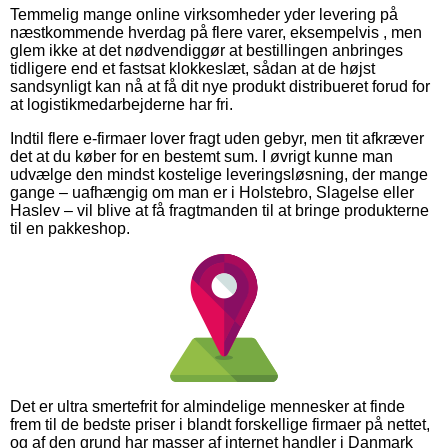
Temmelig mange online virksomheder yder levering på
næstkommende hverdag på flere varer, eksempelvis , men
glem ikke at det nødvendiggør at bestillingen anbringes
tidligere end et fastsat klokkeslæt, sådan at de højst
sandsynligt kan nå at få dit nye produkt distribueret forud for
at logistikmedarbejderne har fri.
Indtil flere e-firmaer lover fragt uden gebyr, men tit afkræver
det at du køber for en bestemt sum. I øvrigt kunne man
udvælge den mindst kostelige leveringsløsning, der mange
gange – uafhængig om man er i Holstebro, Slagelse eller
Haslev – vil blive at få fragtmanden til at bringe produkterne
til en pakkeshop.
Det er ultra smertefrit for almindelige mennesker at finde
frem til de bedste priser i blandt forskellige firmaer på nettet,
og af den grund har masser af internet handler i Danmark