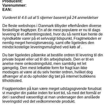
Producent:
Varenummer:
EAN:
Vurderet til
4.6
ud af 5 stjerner baseret på
24
anmeldelser
De fleste webshops i Danmark tilbyder efterhånden diverse
forskellige fragttyper. En af de mest populære er nu til dags
levering til et afhentningssted, hvor du så nemt kan hente de
nyindkøbte varer på et selvvalgt tidspunkt. Fragtmetoden er
nemlig meget hensigtsmæssig, samt ofte ligeledes den
mindst kostelige leveringsmulighed ved køb af .
Du bør ligeledes påtænke at bestille ordren til levering til din
private bopæl eller ud til din arbejdsplads. Den er tit en
anelse mere omkostningsfuld, men samtidig ret let
gængelig. Den mest letkøbte form for fragt kan ikke
modsiges at være at du selv henter ordren, hvilket dog
afhænger af at du opholder dig tæt på internet butikkens
tilholdssted.
Fragtperioden på kan være meget udslagsgivende forudsat
vi mangler din pakke inden for kort tid, så med det formål er
det i sandhed væsentligt at man undersøger den anslåede
leveringstid ved det vedkommende produkt.