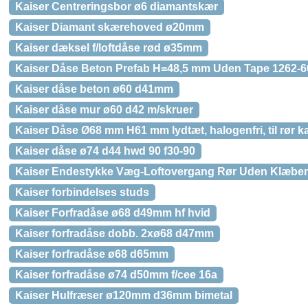
Kaiser Centreringsbor ø6 diamantskær
Kaiser Diamant skærehoved ø20mm
Kaiser dæksel f/loftdåse rød ø35mm
Kaiser Dåse Beton Prefab H=48,5 mm Uden Tape 1262-6
Kaiser dåse beton ø60 d41mm
Kaiser dåse mur ø60 d42 m/skruer
Kaiser Dåse Ø68 mm H61 mm lydtæt, halogenfri, til rør k
Kaiser dåse ø74 d44 hwd 90 f30-90
Kaiser Endestykke Væg-Loftovergang Rør Uden Klæber
Kaiser forbindelses studs
Kaiser Forfradåse ø68 d49mm hf hvid
Kaiser forfradåse dobb. 2xø68 d47mm
Kaiser forfradåse ø68 d65mm
Kaiser forfradåse ø74 d50mm f/cee 16a
Kaiser Hulfræser ø120mm d36mm bimetal