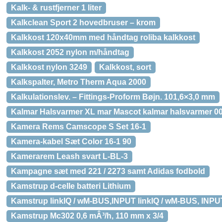
Kalk- & rustfjerner 1 liter
Kalkclean Sport 2 hovedbruser – krom
Kalkkost 120x40mm med håndtag roliba kalkkost
Kalkkost 2052 nylon m/håndtag
Kalkkost nylon 3249
Kalkkost, sort
Kalkspalter, Metro Therm Aqua 2000
Kalkulationslev. – Fittings-Proform Bøjn. 101,6×3,0 mm
Kalmar Halsvarmer XL mar Mascot kalmar halsvarmer 0
Kamera Rems Camscope S Set 16-1
Kamera-kabel Sæt Color 16-1 90
Kamerarem Leash svart L-BL-3
Kampagne sæt med 221 / 2273 samt Adidas fodbold
Kamstrup d-celle batteri Lithium
Kamstrup linkIQ / wM-BUS,INPUT linkIQ / wM-BUS, INPUT,
Kamstrup Mc302 0,6 mÂ³/h, 110 mm x 3/4