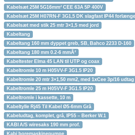
Kabelsæt 25M 5G16mm² CEE 63A 5P 400V
Kabelsæt 25M H07RN-F 3G1,5 DK slagfast IP44 forlænge
Kabelsæt med stik 25 mtr 3×1,5 med jord
Kabeltang
Kabeltang 160 mm dyppet greb, SB, Bahco 2233 D-160
Kabeltang 180 mm 0.2-6 mmÂ²
Kabeltester Elma 45 LAN til UTP og coax
Kabeltromle 10 m H05VV-F 3G1.5 IP20
Kabeltromle 20 mtr 3×1,50 mm2, med 1xCee 3p/16 udta
Kabeltromle 25 m H05VV-F 3G1.5 IP20
Kabeltromle i kassette, 10 m
Kabeltylle Rj45 Til Kabel Ø5-6mm Grå
Kabeludtag, komplet, grå, IP55 – Berker W.1
KABI A/S wiresaks 190 mm prof.
Kabi boremaskinepumpe