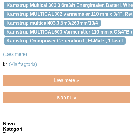
Kamstrup Multical 303 0,6m3/h Energimåler. Batteri, Wi
Kamstrup MULTICAL302 varmemåler 110 mm x 3/4”. Retur
Kamstrup multical403,3,5m3/260mm/13/4
Kamstrup MULTICAL603 Varmemåler 110 mm x G3/4”B (R1/
Kamstrup Omnipower Generation II, El-Måler, 1 faset
(Læs mere)
kr.
(Vis fragtpris)
Læs mere »
Køb nu »
Navn:
Kategori: