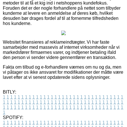
metoder til at få et kig ind i netshoppens kundefokus.
Foruden det er der nogle forhandlere på nettet som tilbyder
kunderne at levere en anmeldelse af deres køb, hvilket
desuden bør drages fordel af til at fornemme tilfredsheden
hos kunderne.
Websitet finansieres af reklameindtægter. Vi har faste
samarbejder med massevis af internet virksomheder når vi
markedsfører firmaernes varer, og indtjener betaling ifald
den person vi sender videre gennemfører en transaktion.
Fakta om tilbud og e-forhandlere værnes om nu og da, men
vi påtager os ikke ansvaret for modifikationer der måtte være
lavet efter at vi senest opdaterede sidens oplysninger.
BITLY:
1
1
1
1
1
1
1
1
1
1
1
1
1
1
1
1
1
1
1
1
1
1
1
1
1
1
1
1
1
1
1
1
1
1
1
1
1
1
1
1
1
1
1
1
1
1
1
1
1
1
1
1
1
1
1
1
1
1
1
1
1
1
1
1
1
1
1
1
1
1
1
1
1
1
1
1
1
1
1
1
1
1
1
1
1
1
1
1
1
1
1
1
1
1
1
1
1
1
1
1
SPOTIFY:
1
1
1
1
1
1
1
1
1
1
1
1
1
1
1
1
1
1
1
1
1
1
1
1
1
1
1
1
1
1
1
1
1