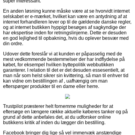
super interessant.
En anden løsning kunne måske være at se hvorvidt internet
selskabet er e-mærket, hvilket kan være en antydning af at
internet forhandleren lever op til de gældende danske regler,
og at internet butikken hyppigt besøges af sagkyndige der
har ekspertise inden for retningslinjerne. Dette er desuden
en god lejlighed til opbakning, hvis du oplever besvær med
din ordre.
Udover dette foreslår vi at kunden er påpasselig med de
mest vedkommende bestemmelser der har indflydelse på
købet, for eksempel hvilken byttepolitik webbutikken
garanterer. I relation til det er det desuden essesentielt, at
man når som helst sikrer sin kvittering, så man til enhver tid
kan vidne om bestillingen af , uafhængig om man
efterspørger produkter til en dame eller herre.
Trustpilot præsterer helt fornemme muligheder for at
eftersøge en længere række aktuelle køberes tanker og på
grund af dette anbefales det, at du udforsker online
butikkens kritik af inden du lægger din bestilling.
Facebook bringer dig lige så vel immervæk anstændige