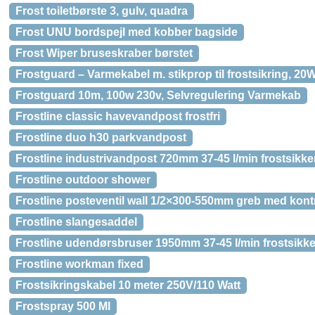
Frost toiletbørste 3, gulv, quadra
Frost UNU bordspejl med kobber bagside
Frost Wiper bruseskraber børstet
Frostguard – Varmekabel m. stikprop til frostsikring, 20
Frostguard 10m, 100w 230v, Selvregulering Varmekab
Frostline classic havevandpost frostfri
Frostline duo h30 parkvandpost
Frostline industrivandpost 720mm 37-45 l/min frostsikker 
Frostline outdoor shower
Frostline posteventil wall 1/2×300-550mm greb med kontra
Frostline slangesaddel
Frostline udendørsbruser 1950mm 37-45 l/min frostsikker 
Frostline workman fixed
Frostsikringskabel 10 meter 250V/110 Watt
Frostspray 500 Ml