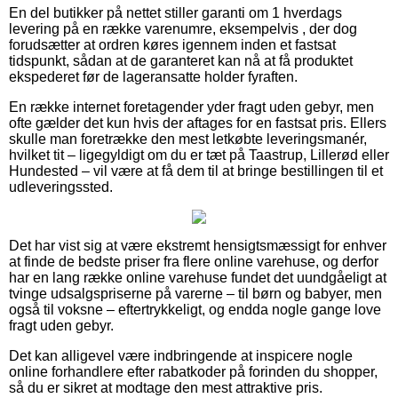
En del butikker på nettet stiller garanti om 1 hverdags
levering på en række varenumre, eksempelvis , der dog
forudsætter at ordren køres igennem inden et fastsat
tidspunkt, sådan at de garanteret kan nå at få produktet
ekspederet før de lageransatte holder fyraften.
En række internet foretagender yder fragt uden gebyr, men
ofte gælder det kun hvis der aftages for en fastsat pris. Ellers
skulle man foretrække den mest letkøbte leveringsmanér,
hvilket tit – ligegyldigt om du er tæt på Taastrup, Lillerød eller
Hundested – vil være at få dem til at bringe bestillingen til et
udleveringssted.
Det har vist sig at være ekstremt hensigtsmæssigt for enhver
at finde de bedste priser fra flere online varehuse, og derfor
har en lang række online varehuse fundet det uundgåeligt at
tvinge udsalgspriserne på varerne – til børn og babyer, men
også til voksne – eftertrykkeligt, og endda nogle gange love
fragt uden gebyr.
Det kan alligevel være indbringende at inspicere nogle
online forhandlere efter rabatkoder på forinden du shopper,
så du er sikret at modtage den mest attraktive pris.