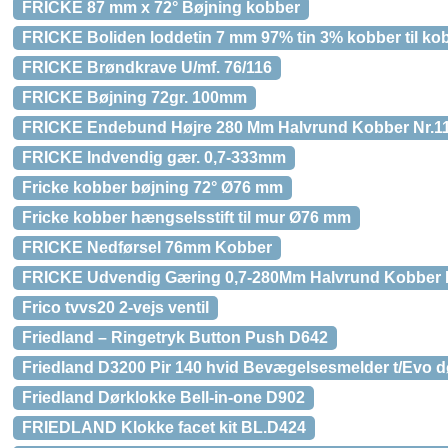
FRICKE 87 mm x 72° Bøjning kobber
FRICKE Boliden loddetin 7 mm 97% tin 3% kobber til ko
FRICKE Brøndkrave U/mf. 76/116
FRICKE Bøjning 72gr. 100mm
FRICKE Endebund Højre 280 Mm Halvrund Kobber Nr.1
FRICKE Indvendig gær. 0,7-333mm
Fricke kobber bøjning 72° Ø76 mm
Fricke kobber hængselsstift til mur Ø76 mm
FRICKE Nedførsel 76mm Kobber
FRICKE Udvendig Gæring 0,7-280Mm Halvrund Kobber 
Frico tvvs20 2-vejs ventil
Friedland – Ringetryk Button Push D642
Friedland D3200 Pir 140 hvid Bevægelsesmelder t/Evo d
Friedland Dørklokke Bell-in-one D902
FRIEDLAND Klokke facet kit BL.D424