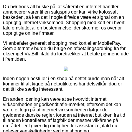
Du bør trods alt huske på, at såfremt en internet handler
annoncerer varer til en salgspris der kan virke kolossalt
beskeden, så kan det i nogle tilfælde være et signal om en
uoprigtig internet virksomhed. Shopping med kort er i hvert
fald omsluttet af en bestemmelse, der skærmer os overfor
uoprigtige online firmaer.
Vi anbefaler generelt shopping med kort eller MobilePay.
Som alternativ burde du bruge en afbetalingsordning fra for
eksempel ViaBill, ifald du foretrækker at betale pengene ude
i fremtiden.
Inden nogen bestiller i en shop på nettet burde man når alt
kommer til alt kigge på netbutikkens handelsvilkår, dog er
det tit ikke særlig interessant.
En anden løsning kan være at se hvorvidt internet
virksomheden er godkendt af e-mærket, eftersom det kan
være et tegn på at internet virksomheden følger de
gældende danske regler, foruden at internet butikken fra tid
til anden kontrolleres af fagfolk der mestrer vilkårene på
området. Det giver dig mulighed for assistance, ifald du
oplever vanskeligheder ved din shopping.