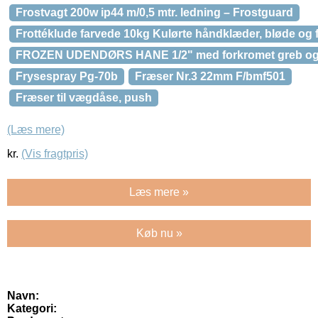
Frostvagt 200w ip44 m/0,5 mtr. ledning – Frostguard
Frottéklude farvede 10kg Kulørte håndklæder, bløde og f
FROZEN UDENDØRS HANE 1/2" med forkromet greb og
Frysespray Pg-70b
Fræser Nr.3 22mm F/bmf501
Fræser til vægdåse, push
(Læs mere)
kr.
(Vis fragtpris)
Læs mere »
Køb nu »
Navn:
Kategori: