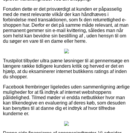
Foruden dette er det prisværdigt at kunden er påpasselig
med de mest relevante vilkår der kan håndhæves i
forbindelse med transaktionen, som fx den returrettighed e-
shoppen har. Derfor er det på samme måde relevant, at man
permanent gemmer sin e-mail kvittering, således man når
som helst kan bevidne sin bestilling af , uden hensyn til om
du søger en vare til en dame eller herre.
Trustpilot tilbyder ultra pæne løsninger til at gennemsøge en
længere række tidligere kunders kritik og herved er det en
hjælp, at du eksaminerer internet butikkens ratings af inden
du shopper.
Facebook frembringer ligeledes uden sammenligning ærlige
muligheder for at få indtryk af internet webshoppens
pålidelighed. Tilmed møder vi endda netbutikker hvor man
kan tilkendegive en evaluering af deres køb, som desuden
kan benyttes til at danne dig et indtryk af hvor tilfredse
kunderne er.