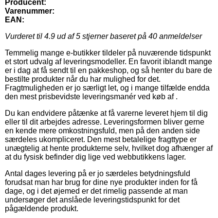
Producent:
Varenummer:
EAN:
Vurderet til
4.9
ud af 5 stjerner baseret på
40
anmeldelser
Temmelig mange e-butikker tildeler på nuværende tidspunkt
et stort udvalg af leveringsmodeller. En favorit iblandt mange
er i dag at få sendt til en pakkeshop, og så henter du bare de
bestilte produkter når du har mulighed for det.
Fragtmuligheden er jo særligt let, og i mange tilfælde endda
den mest prisbevidste leveringsmanér ved køb af .
Du kan endvidere påtænke at få varerne leveret hjem til dig
eller til dit arbejdes adresse. Leveringsformen bliver gerne
en kende mere omkostningsfuld, men på den anden side
særdeles ukompliceret. Den mest betalelige fragttype er
unægtelig at hente produkterne selv, hvilket dog afhænger af
at du fysisk befinder dig lige ved webbutikkens lager.
Antal dages levering på er jo særdeles betydningsfuld
forudsat man har brug for dine nye produkter inden for få
dage, og i det øjemed er det rimelig passende at man
undersøger det anslåede leveringstidspunkt for det
pågældende produkt.