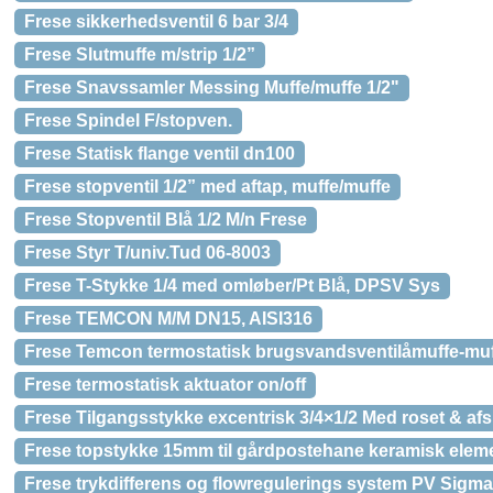
Frese sikkerhedsventil 6 bar 3/4
Frese Slutmuffe m/strip 1/2”
Frese Snavssamler Messing Muffe/muffe 1/2"
Frese Spindel F/stopven.
Frese Statisk flange ventil dn100
Frese stopventil 1/2” med aftap, muffe/muffe
Frese Stopventil Blå 1/2 M/n Frese
Frese Styr T/univ.Tud 06-8003
Frese T-Stykke 1/4 med omløber/Pt Blå, DPSV Sys
Frese TEMCON M/M DN15, AISI316
Frese Temcon termostatisk brugsvandsventilåmuffe-muff
Frese termostatisk aktuator on/off
Frese Tilgangsstykke excentrisk 3/4×1/2 Med roset & af
Frese topstykke 15mm til gårdpostehane keramisk ele
Frese trykdifferens og flowregulerings system PV Sigm