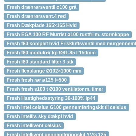
Fresh drænrørsventil ø100 grå
Fresh drænrørsvent.4 rød
Fresh Dækplade 165×165 Hvid
Fresh EGA 100 RF Murrist ø100 rustfri m. stormkappe
Fresh f80 komplet hvid Friskluftsventil med murgennemf
Fresh f80 modulrør kp Ø81-85 l:150mm
Fresh f80 standard filter 3 stk
Fresh flexslange Ø102×1000 mm
Fresh fresh rør ø125 l=500
Fresh fresh s100 t Ø100 ventilator m. timer
Fresh Hastighedsstyring 30-100% ip44
Fresh intel celsius G100 gennemføringskit til celsius
Fresh intelliv. sky dækpl hvid
Fresh intellivent celsius
Fresh Intellivent gennemføringskit YVG 125