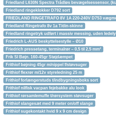
Friedland L630N Spectra Trådløs bevægelsessensor, (ku
Friedland ringeklokker D792 sort
FRIEDLAND RINGETRAFO 8V 1A 220-240V D753 vægm
Friedland Ringetrafo 8v 1a T/din-skinne
Friedland ringetryk udført i massiv messing, uden ledely
Friedrich L-AUS beskyttelsestylle – Ø10
Friedrich pressetang, terminalrør – 0,5 til 2,5 mm²
Frik Sl Bøjn. 160-45gr Støjdæmpet
Frithiof bøjning 45gr m/nippel f/støvsuger
Frithiof flexrør m/12v styreledning 25 m
Frithiof forlængerstuds t/indbygningsboks sort
Frithiof nilfisk vacpan fejebakke alu look
Frithiof rørsamlemuffe t/rørsystem støvsuger
Frithiof slangesæt med 9 meter on/off slange
Frithiof sugekontakt hvid 9 x 9 cm design