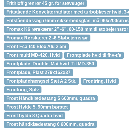
Frithioff grenrør 45 gr. for støvsuger
Fritstående Konvektorradiator med turboblæser hvid, 3-
Fritstående væg i 6mm sikkerhedsglas, mål 90x200cm 
Fromax K6 rørskærer 2” -6”. 60-150 mm til støbejernsrør
Fromax Rørskærer 2 -6 Støbejernsrør
Front Fca-f40 Elox Alu 2,5m
Front multi MD-420, Hvid
Frontplade hvid til fhv-r/a
Frontplade, Double, Mat hvid, Til MD-350
Frontplade, Plast 279x162x37
Frontpladehængsel Sæt A 2 Stk.
Frontring, Hvid
Frontring, Sølv
Frost Håndklædestang 5 600mm, quadra
Frost Hylde 5, 90mm børstet
Frost hylde 8 Quadra hvid
Frost håndklædestang 6 600mm, quadra