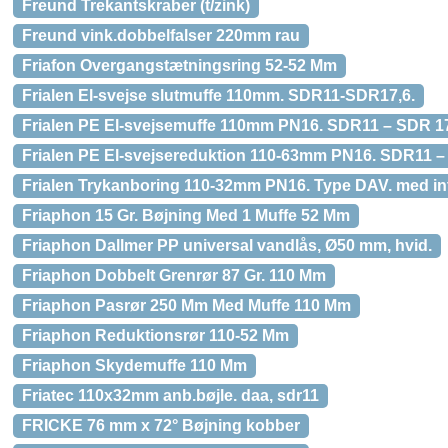
Freund Trekantskraber (t/zink)
Freund vink.dobbelfalser 220mm rau
Friafon Overgangstætningsring 52-52 Mm
Frialen El-svejse slutmuffe 110mm. SDR11-SDR17,6.
Frialen PE El-svejsemuffe 110mm PN16. SDR11 – SDR 17,
Frialen PE El-svejsereduktion 110-63mm PN16. SDR11 –
Frialen Trykanboring 110-32mm PN16. Type DAV. med in
Friaphon 15 Gr. Bøjning Med 1 Muffe 52 Mm
Friaphon Dallmer PP universal vandlås, Ø50 mm, hvid.
Friaphon Dobbelt Grenrør 87 Gr. 110 Mm
Friaphon Pasrør 250 Mm Med Muffe 110 Mm
Friaphon Reduktionsrør 110-52 Mm
Friaphon Skydemuffe 110 Mm
Friatec 110x32mm anb.bøjle. daa, sdr11
FRICKE 76 mm x 72° Bøjning kobber