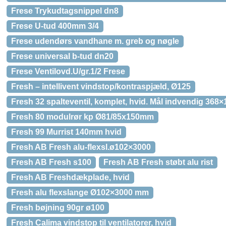
Frese Trykudtagsnippel dn8
Frese U-tud 400mm 3/4
Frese udendørs vandhane m. greb og nøgle
Frese universal b-tud dn20
Frese Ventilovd.U/gr.1/2 Frese
Fresh – intellivent vindstop/kontraspjæld, Ø125
Fresh 32 spalteventil, komplet, hvid. Mål indvendig 36
Fresh 80 modulrør kp Ø81/85x150mm
Fresh 99 Murrist 140mm hvid
Fresh AB Fresh alu-flexsl.ø102×3000
Fresh AB Fresh s100
Fresh AB Fresh støbt alu rist
Fresh AB Freshdækplade, hvid
Fresh alu flexslange Ø102×3000 mm
Fresh bøjning 90gr ø100
Fresh Calima vindstop til ventilatorer, hvid