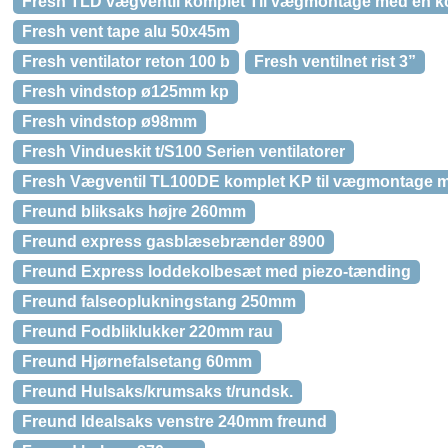
Fresh TLD vægventil komplet Til vægmontage med en kond
Fresh vent tape alu 50x45m
Fresh ventilator reton 100 b
Fresh ventilnet rist 3”
Fresh vindstop ø125mm kp
Fresh vindstop ø98mm
Fresh Vindueskit t/S100 Serien ventilatorer
Fresh Vægventil TL100DE komplet KP til vægmontage me
Freund bliksaks højre 260mm
Freund express gasblæsebrænder 8900
Freund Express loddekolbesæt med piezo-tænding
Freund falseoplukningstang 250mm
Freund Fodbliklukker 220mm rau
Freund Hjørnefalsetang 60mm
Freund Hulsaks/krumsaks t/rundsk.
Freund Idealsaks venstre 240mm freund