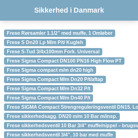
Sikkerhed i Danmark
Frese Rørsamler 1.1/2” med muffe, 1 Omløber
Frese S Dn20 Lp M/m P/t/ Kugleh
Frese S-Tud 3/4x100mm Fork. Universal
Frese Sigma Compact DN100 PN16 High Flow PT
Frese Sigma compact m/m dn20 high
Frese Sigma Compact M/m Dn20 P/t/aftap
Frese Sigma Compact M/m Dn32 P/t
Frese Sigma Compact M/m Dn40 P/t
Frese SIGMA Compact Strengreguleringsventil DN15. Low
Frese sikkerhedsagg. DN20 m/m 10 Bar m/insp.
Frese sikkerhedsventil 10 Bar 3/4" muffe/nippel – brug
Frese sikkerhedsventil 3/4”, 10 bar med muffe