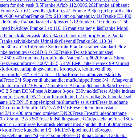
stem for dob.vask 3,5
Franke Afløb 112.0006.262
Franke afløbssæt
r
Franke Asx 611 vendbar,løft-op,v-lås
Franke Betjen.greb grafit actice
00×600 vendbar
Franke Efx 610 løft-op,hanehul,v-lås
Franke EK400
æde
Franke fra/panda/steel afløbssæt 1/12
Franke G10 r deluxe 1,5b
l med brÃddavl
Franke Lax 110-16 man.strainer,v-lås
Franke Mobil
e Panda køkkenvask, 48 x 34 cm blank med prop
Franke Panda
Franke selvlukkende Urinal skylleventil
Franke Sid 110-34
ube 30 man 2x15l
Franke Sorter mini
Franke strainer standard t/lov
anke tectonitevask SID 610-50
Franke Twist knob/unit steel
ade 450 x 400 mm med prop
Franke Vattenlås rp6020
Fransk Skrue
Frekvensomformer 400V 3F 5,5KW EMC-filter
Fremex 99 Murrist
kforkromet aftapningsventil m. kronegreb, kontraventil og
t m. muffer, ¾” x ¾” x ¾” – 10 bar
Frese 1/2 aftapvent/skrå løs
al
Frese 3/4 Stopventil ubehandlet muffe/nippel
Frese 3/4" Aftapventil
ctuator on-off 230v nc 2,5mm
Frese Aftapkuglehane dn8/dn15
Frese
VDC 2,5 mm EQ%
Frese Aktuator 3-pos. 230v ac/dc
Frese Alpha indsats
engreg. ventil DN15, muffe-muffe inkl. 2 trykudtag & blinddæksel
ane 1/2 DN15 nippel/nippel m/slutmuffe ss rustfri
Frese bundhane
 Circon muffe/muffe DN15 AISI316
Frese Circon termostatisk
-tud 3/4 x 400 mm med omløber DN20
Frese Frostfri udendørshane
50 x 85mm. 32-3360
Frese indstillingsnøgle Gårdpostehane
Frese ISO-
arrør cu 3mm
Frese Keramisk element med spindel 300-500mm
Frese
b krom
Frese kuglehane 1/2" Muffe/Nippel med indbygget
rdpostehane med "stjerne" spindel
Frese Optima Compact aktuator