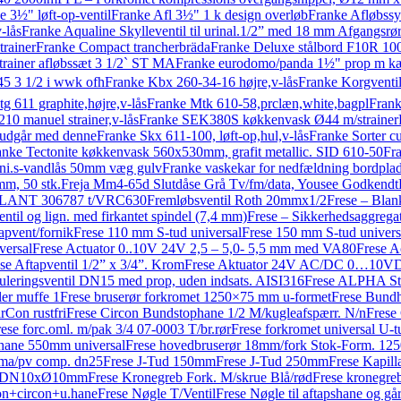
e 3½" løft-op-ventil
Franke Afl 3½" 1 k design overløb
Franke Afløbssy
-lås
Franke Aqualine Skylleventil til urinal.1/2” med 18 mm Afgangsrø
rainer
Franke Compact trancherbräda
Franke Deluxe stålbord F10R 10
rainer afløbssæt 3 1/2` ST MA
Franke eurodomo/panda 1½" prop m k
5 3 1/2 i wwk ofh
Franke Kbx 260-34-16 højre,v-lås
Franke Korgventi
g 611 graphite,højre,v-lås
Franke Mtk 610-58,prclæn,white,bagpl
Frank
10 manuel strainer,v-lås
Franke SEK380S køkkenvask Ø44 m/strainer
, udgår med denne
Franke Skx 611-100, løft-op,hul,v-lås
Franke Sorter c
anke Tectonite køkkenvask 560x530mm, grafit metallic. SID 610-50
Fr
ni.s-vandlås 50mm væg gulv
Franke vaskekar for nedfældning bordpl
mm, 50 stk.
Freja Mm4-65d Slutdåse Grå Tv/fm/data, Yousee Godkendt
ILLANT 306787 t/VRC630
Fremløbsventil Roth 20mmx1/2
Frese – Blan
entil og lign. med firkantet spindel (7,4 mm)
Frese – Sikkerhedsaggrega
tapvent/fornik
Frese 110 mm S-tud universal
Frese 150 mm S-tud univers
versal
Frese Actuator 0..10V 24V 2,5 – 5,0- 5,5 mm med VA80
Frese A
se Aftapventil 1/2” x 3/4”. Krom
Frese Aktuator 24V AC/DC 0…10
leringsventil DN15 med prop, uden indsats. AISI316
Frese ALPHA Str
ler muffe 1
Frese bruserør forkromet 1250×75 mm u-formet
Frese Bundh
rCon rustfri
Frese Circon Bundstophane 1/2 M/kugleafspærr. N/n
Frese
ese forc.oml. m/pak 3/4 07-0003 T/br.rør
Frese forkromet universal U
ehane 550mm universal
Frese hovedbruserør 18mm/fork Stok-Form. 12
ima/pv comp. dn25
Frese J-Tud 150mm
Frese J-Tud 250mm
Frese Kapill
et, DN10xØ10mm
Frese Kronegreb Fork. M/skrue Blå/rød
Frese kronegre
on+circon+u.hane
Frese Nøgle T/Ventil
Frese Nøgle til aftapshane og gå