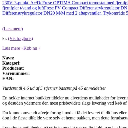
230V. 3-punkt. Ac/Dc
Frese OPTIMA Compact termostat med fjernføle
fjernføler t/vand og luft
Frese PV Compact Differenstrykregulator DN15
Differenstrykregulator DN20 M/M med 2 aftapventiler. Trykområde 
(Læs mere)
kr.
(Vis fragtpris)
Læs mere »
Køb nu »
Navn:
Kategori:
Producent:
Varenummer:
EAN:
Vurderet til
4.6
ud af 5 stjerner baseret på
45
anmeldelser
En række internet butikker tildeler nu alverdens muligheder for levering
og desuden ydermere den mest prisbevidste slags levering ved køb af 
Du kunne omvendt afveje for og imod at få det leveret til dit hus eller 
dog i de fleste tilfælde være selv at hente pakken, men dette forudsætt
Leveringsdygtigheden på er jo temmelig væsentlig ifald man har brug fo