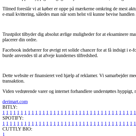
Tilmed foreslår vi at køber er oppe på mærkerne omkring de mest aktuel
e-mail kvittering, således man når som helst vil kunne bevise handlen a
Trustpilot tilbyder dig absolut ærlige muligheder for at eksaminere m
placerer din ordre.
Facebook indebærer for øvrigt ret solide chancer for at få indsigt i e
burde anvendes til at afveje kundernes tilfredshed.
Dette website er finansieret ved hjælp af reklamer. Vi samarbejder 
transaktion.
Viden vedrørende varer og internet forhandlere understøttes hyppigt, m
derimart.com
BITLY:
1
1
1
1
1
1
1
1
1
1
1
1
1
1
1
1
1
1
1
1
1
1
1
1
1
1
1
1
1
1
1
1
1
1
1
1
1
SPOTIFY:
1
1
1
1
1
1
1
1
1
1
1
1
1
1
1
1
1
1
1
1
1
1
1
1
1
1
1
1
1
1
1
1
1
1
1
1
1
CUTTLY BIO:
1