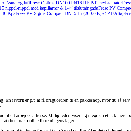
r t/vand og luft
Frese Optima DN100 PN16 HF P/T med actuator
Fres
 nippel-nippel med kapillarrør & 1/4” tilslutningada
Frese PV Compac
5-30 Kpa
Frese PV Sigma Compact DN15 Hi (20-60 Kpa) PT/Aftap
Fre
. En favorit er p.t. at få bragt ordren til en pakkeshop, hvor du så selv 
.
ud til dit arbejdes adresse. Muligheden viser sig i regelen et hak mere bek
er at du er nær online forretningens lager.
r produktet inden for kort tid, så med det formål er det selvfølgelig væs