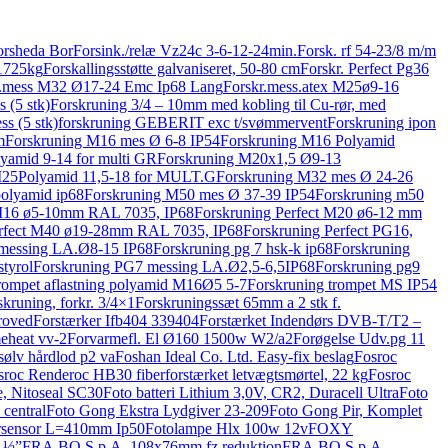
orsheda Bor
Forsink./relæ Vz24c 3-6-12-24min.
Forsk. rf 54-23/8 m/m
 1725kg
Forskallingsstøtte galvaniseret, 50-80 cm
Forskr. Perfect Pg36
r.mess M32 Ø17-24 Emc Ip68 Lang
Forskr.mess.atex M25ø9-16
 (5 stk)
Forskruning 3/4 – 10mm med kobling til Cu-rør, med
s (5 stk)
forskruning GEBERIT exc t/svømmervent
Forskruning ipon
m
Forskruning M16 mes Ø 6-8 IP54
Forskruning M16 Polyamid
yamid 9-14 for multi GR
Forskruning M20x1,5 Ø9-13
M25Polyamid 11,5-18 for MULT.G
Forskruning M32 mes Ø 24-26
olyamid ip68
Forskruning M50 mes Ø 37-39 IP54
Forskruning m50
 M16 ø5-10mm RAL 7035, IP68
Forskruning Perfect M20 ø6-12 mm
erfect M40 ø19-28mm RAL 7035, IP68
Forskruning Perfect PG16,
 messing LA.Ø8-15 IP68
Forskruning pg 7 hsk-k ip68
Forskruning
tyrol
Forskruning PG7 messing LA.Ø2,5-6,5IP68
Forskruning pg9
trompet aflastning polyamid M16Ø5 5-7
Forskruning trompet MS IP54
skruning, forkr. 3/4×1
Forskruningssæt 65mm a 2 stk f.
roved
Forstærker Ifb404 339404
Forstærket Indendørs DVB-T/T2 –
eheat vv-2
Forvarmefl. El Ø160 1500w W2/a2
Forøgelse Udv.pg 11
sølv hårdlod p2 va
Foshan Ideal Co. Ltd. Easy-fix beslag
Fosroc
sroc Renderoc HB30 fiberforstærket letvægtsmørtel, 22 kg
Fosroc
e, Nitoseal SC30
Foto batteri Lithium 3,0V, CR2, Duracell Ultra
Foto
 central
Foto Gong Ekstra Lydgiver 23-209
Foto Gong Pir, Komplet
lersensor L=410mm Ip50
Fotolampe Hlx 100w 12v
FOXY
x ½”
FRA.BO S.p.A. 108x76mm fz reduktion
FRA.BO S.p.A.