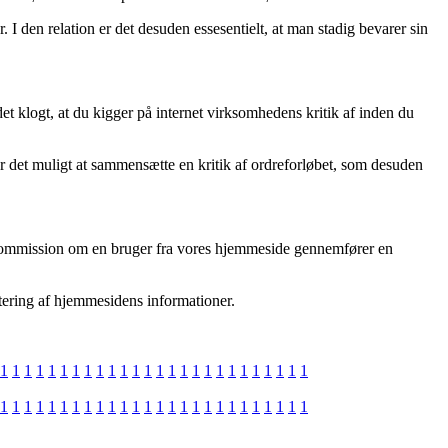
I den relation er det desuden essesentielt, at man stadig bevarer sin
t klogt, at du kigger på internet virksomhedens kritik af inden du
gør det muligt at sammensætte en kritik af ordreforløbet, som desuden
r kommission om en bruger fra vores hjemmeside gennemfører en
atering af hjemmesidens informationer.
1
1
1
1
1
1
1
1
1
1
1
1
1
1
1
1
1
1
1
1
1
1
1
1
1
1
1
1
1
1
1
1
1
1
1
1
1
1
1
1
1
1
1
1
1
1
1
1
1
1
1
1