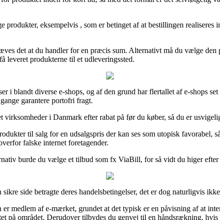
ge produkter, eksempelvis , som er betinget af at bestillingen realiseres i
åkræves det at du handler for en præcis sum. Alternativt må du vælge den
å leveret produkterne til et udleveringssted.
er i blandt diverse e-shops, og af den grund har flertallet af e-shops set
gange garantere portofri fragt.
 virksomheder i Danmark efter rabat på før du køber, så du er usvigeligt
rodukter til salg for en udsalgspris der kan ses som utopisk favorabel,
verfor falske internet foretagender.
nativ burde du vælge et tilbud som fx ViaBill, for så vidt du higer efter 
sikre side betragte deres handelsbetingelser, det er dog naturligvis ik
 medlem af e-mærket, grundet at det typisk er en påvisning af at inte
entet på området. Derudover tilbydes du genvej til en håndsrækning, hvi