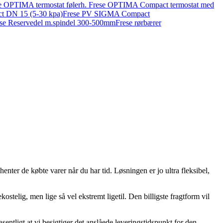
e OPTIMA termostat følerh. Frese OPTIMA Compact termostat med
t DN 15 (5-30 kpa)
Frese PV SIGMA Compact
se Reservedel m.spindel 300-500mm
Frese rørbærer
henter de købte varer når du har tid. Løsningen er jo ultra fleksibel,
ostelig, men lige så vel ekstremt ligetil. Den billigste fragtform vil
entligt at vi besigtiger det anslåede leveringstidspunkt for den