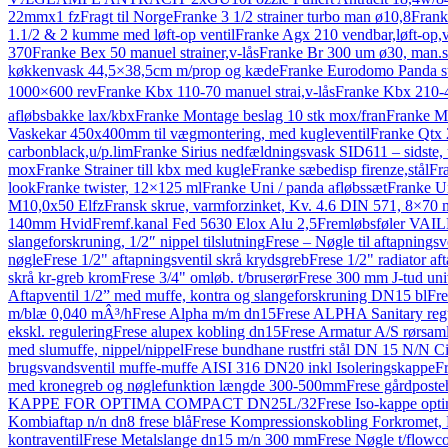
22mmx1 fz
Fragt til Norge
Franke 3 1/2 strainer turbo man ø10,8
Frank
1.1/2 & 2 kumme med løft-op ventil
Franke Agx 210 vendbar,løft-op,v
370
Franke Bex 50 manuel strainer,v-lås
Franke Br 300 um ø30, man.st
køkkenvask 44,5×38,5cm m/prop og kæde
Franke Eurodomo Panda st
1000×600 rev
Franke Kbx 110-70 manuel strai,v-lås
Franke Kbx 210-4
afløbsbakke lax/kbx
Franke Montage beslag 10 stk mox/fran
Franke Mt
Vaskekar 450x400mm til vægmontering, med kugleventil
Franke Qtx 2
carbonblack,u/p.lim
Franke Sirius nedfældningsvask SID611 – sidste
mox
Franke Strainer till kbx med kugle
Franke sæbedisp firenze,stål
Fr
look
Franke twister, 12×125 ml
Franke Uni / panda afløbssæt
Franke U
M10,0x50 Elfz
Fransk skrue, varmforzinket, Kv. 4.6 DIN 571, 8×70 
140mm Hvid
Fremf.kanal Fed 5630 Elox Alu 2,5
Fremløbsføler VA
slangeforskruning, 1/2″ nippel tilslutning
Frese – Nøgle til aftapningsv
nøgle
Frese 1/2" aftapningsventil skrå krydsgreb
Frese 1/2" radiator af
skrå kr-greb krom
Frese 3/4" omløb. t/bruserør
Frese 300 mm J-tud uni
Aftapventil 1/2” med muffe, kontra og slangeforskruning DN15 bl
Fre
m/blæ 0,040 mÂ³/h
Frese Alpha m/m dn15
Frese ALPHA Sanitary regu
ekskl. regulering
Frese alupex kobling dn15
Frese Armatur A/S rørsam
med slumuffe, nippel/nippel
Frese bundhane rustfri stål DN 15 N/N Ci
brugsvandsventil muffe-muffe AISI 316 DN20 inkl Isoleringskappe
Fr
med kronegreb og nøglefunktion længde 300-500mm
Frese gårdpost
KAPPE FOR OPTIMA COMPACT DN25L/32
Frese Iso-kappe opt
Kombiaftap n/n dn8 frese blå
Frese Kompressionskobling Forkrom
kontraventil
Frese Metalslange dn15 m/n 300 mm
Frese Nøgle t/flowc