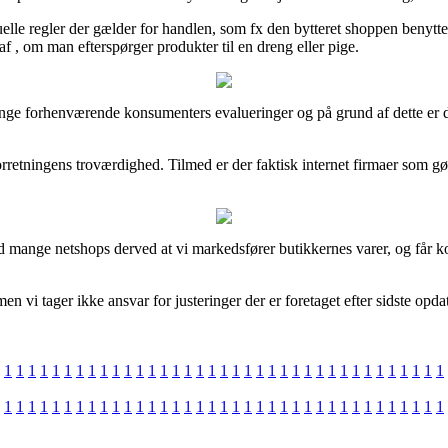
le regler der gælder for handlen, som fx den bytteret shoppen benytter. 
f , om man efterspørger produkter til en dreng eller pige.
ange forhenværende konsumenters evalueringer og på grund af dette er de
-forretningens troværdighed. Tilmed er der faktisk internet firmaer som 
med mange netshops derved at vi markedsfører butikkernes varer, og få
en vi tager ikke ansvar for justeringer der er foretaget efter sidste opd
1
1
1
1
1
1
1
1
1
1
1
1
1
1
1
1
1
1
1
1
1
1
1
1
1
1
1
1
1
1
1
1
1
1
1
1
1
1
1
1
1
1
1
1
1
1
1
1
1
1
1
1
1
1
1
1
1
1
1
1
1
1
1
1
1
1
1
1
1
1
1
1
1
1