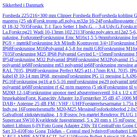
Sikkerhed i Danmark
Forsheda 225/216×300 mm Clipper Forsheda Bor
Forsheda kobling 
mapress (25 stk)
Forsk.tromp.afl.polya.m32ø 16-24
Forskallingsstøtt
Ø 18-32 7035
Forskr. T-1 Taco Setter 1 Indv.G. – 3-4 Udv.G.
Forskr.
La.
Forskr.pg21 Wadi 10-13mm 102.2113
Forskr.poly.atex.m12ø2,5-6
pakning. Forkromet
Forskruning Emc M16x1,5 5-9mm
forskruning f
PG9 + møtrik
Forskruning Jch M/indb Kontravent 3/4×1
Forskruning
IP68
Forskruning M16Polyamid 4,5-8 for multi GR
Forskruning M16x
7035
Forskruning M25 IP68 Polyamid Gevind L=15mm
Forskruning
IP54
Forskruning M32 Polyamid IP68
Forskruning M32Polyamid 15-24
polyamid ip68
Forskruning m63 polyamid ip68
Forskruning messing 
RAL 7035, IP68
Forskruning Perfect M25 ø11-17mm RAL 7035, IP6
kabel Ø 10-14 mm IP68, messing
Forskruning PG 11 messing LA.Ø6-
PG16
Forskruning pg16 ø 6,5-16 mm
Forskruning pg29 polyamid ip6
polyamid ip68
Forskruning rf 42 m/m mapress (5 stk)
Forskruning til 
M20Ø 12-14
Forskruning uponor med afspærringsventil 3/4 x 1/2 x 
brusekabine
Forst. Kapacitiv Aftaster 1p.
Forstærker 35 dB 47-1006 
DAB+ Antenne 25 dB FM / VHF / UHF
Forstørrelsesarmatur 1.75x 
Indv.pg 16
Forøgelsesmuffe M20-M25 Messing
Fosforkobberlod 2,0x
Galvafroid zinkstøvmaling, 1,9 l
Fosroc lyn-mørtel Renderoc PLUG 1
Supercast SW10 Kvældende fugestrimmel, 5 x 20 mm x 15 m
Fosroc 
batteri Lithium 6,0V
Foto Gong Adapter 230v Til Central
Foto Gong Cl
Sæt 33-410
Foto Gong Trådløs – Central med lydgiver
Fotobatteri Li
VÆGLAMPE ANTRACIT 2xGU10
Fozzie Pullert Antracit 18,4w/