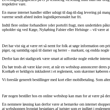
respektive vare.
En masse internet handler stiller udsigt til dag-til-dag levering på man
varerne sendt afsted inden logistikpersonalet har fri.
Indtil flere online forhandlere yder portofri fragt, men undertiden p
opholder sig ved Køge, Nykøbing Falster eller Helsinge – vil være at f
Det har vist sig at være ret så nemt for folk at søge information om pris
piger, og samtidig også til damer og herrer – markant, og endda nogle 
Derfor kan det stadigvæk være smart at udforske nogle enkelte internet
Du bør trods alt være klar over, at når en webshop annoncerer deres p
Kortkøb er heldigvis inkluderet i et reglement, som skærmer køberen o
Vi foreslår generelt bestillinger med kort eller mobilbetaling. Som alter
Før nogen bestiller hos en online webshop kan man for at være på den 
En nemmere løsning kan derfor være at bemærke om internet shoppen er
at webshoppen hyppigt besigtiges af jurister som er indført i reglem