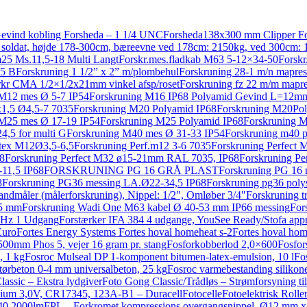
Gevind kobling Forsheda – 1 1/4 UNC
Forsheda138x300 mm Clipper F
e / soldat, højde 178-300cm, bæreevne ved 178cm: 2150kg, ved 300cm:
m25 Ms.11,5-18 Multi Langt
Forskr.mes.fladkab M63 5-12×34-50
Forsk
,5 B
Forskruning 1 1/2” x 2” m/plombehul
Forskruning 28-1 m/n mapress
orkr CMA 1/2×1/2x21mm vinkel afsp/roset
Forskruning fz 22 m/m mapres
 M12 mes Ø 5-7 IP54
Forskruning M16 IP68 Polyamid Gevind L=12m
1,5 Ø4,5-7 7035
Forskruning M20 Polyamid IP68
Forskruning M20Pol
 M25 mes Ø 17-19 IP54
Forskruning M25 Polyamid IP68
Forskruning 
,5 for multi G
Forskruning M40 mes Ø 31-33 IP54
Forskruning m40 p
atex M12Ø3,5-6,5
Forskruning Perf.m12 3-6 7035
Forskruning Perfect
8
Forskruning Perfect M32 ø15-21mm RAL 7035, IP68
Forskruning P
11,5 IP68
FORSKRUNING PG 16 GRÅ PLAST
Forskruning PG 16
8
Forskruning PG36 messing LA.Ø22-34,5 IP68
Forskruning pg36 polys
vandmåler (målerforskruning), Nippel: 1/2″, Omløber 3/4″
Forskruning 
85 mm
Forskruning Wadi One M63 kabel Ø 40-53 mm IP66 messing
For
MHz 1 Udgang
Forstærker IFA 384 4 udgange, YouSee Ready/Stofa app
Euro
Fortes Energy Systems Fortes hoval homeheat s-2
Fortes hoval hom
500mm Phos 5, vejer 16 gram pr. stang
Fosforkobberlod 2,0×600
Fosfor
, 1 kg
Fosroc Mulseal DP 1-komponent bitumen-latex-emulsion, 10 l
Fo
tørbeton 0-4 mm universalbeton, 25 kg
Fosroc varmebestanding silikon
assic – Ekstra lydgiver
Foto Gong Classic/Trådløs – Strømforsyning til
thium 3,0V, CR17345, 123A-B1 – Duracell
Fotocelle
Fotoelektrisk Rol
840 2000lm
FPL – Forkromet kompressions overgangsnippel, Ø12 mm 