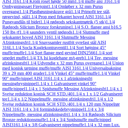
AISI 316
1.1/4 Krom roset højde 50 mm
1.1/4 muffe aisi 316
1.1/4
Ombygningssæt Firejoint
1.1/4 Omløber x 32 mm Purus
overgang
1.1/4 Plastbøsningskrave grå
1.1/4 Primofit tee stål,
rørgevind, stål
1.1/4 Prop med firkantet hoved AISI 316
1.1/4
Pungvandlås til bidet
1.1/4 rødgods sekskantmøtrik (5 stk)
1.1/4
Rødgods Silicium Bronze forskruning
1.1/4 S.O. flange ansi b16.5
150 lbs rf
1.1/4 saunders ventil rødgods
1.1/4 Slutmuffe med
sekskantet hoved AISI 316
1.1/4 Slutmuffe Messing
Afzinkningsfri
1.1/4 Snavssamler rustfrit syrefast stål AISI
316L
1.1/4 Socla Kuglekontraventil
1.1/4 Sort bøjning 45°
muffe/muffe
1.1/4 Sort flange med gevind DIN2566
1.1/4 sort
smedet muffe
1.1/4 TA Isi kuglehane m/t-greb
1.1/4 Tee, messing
afzinkningsfri
1.1/4 Udvendig x 32 mm Purus overgang
1.1/4 Union
med konisk tætning muffe/muffe AISI 316
1.1/4 Universalpakning
39 x 29 mm 400 grader
1.1/4 Vinkel 45° muffe/muffe
1.1/4 Vinkel
90° muffe/nippel AISI 316
1.1/4 x 1 afzinkningsfri
messingbrystnippel
1.1/4 x 1 Galvaniseret vinkel 90°
muffe/nippel
1.1/4 x 1 Spidsmuffe Messing Afzinkningsfri
1.1/4 x 1
Svejse reduktion konisk SCH STD./40
1.1/4 x 1 x 1/2 Galvaniseret
tee
1.1/4 x 1/2 Nippelmuffe, messing afzinkningsfri
1.1/4 x 1/2
Svejse reduktion konisk SCH STD./40
1.1/4 x 120 mm Nippelrør
AISI 316
1.1/4 x 3/4 formindskedebrystnippel
1.1/4 x 3/4
Nippelmuffe, messing afzinkningsfri
1.1/4 x 3/4 Rødgods Silicium
Bronze reduktionsmuffe
1.1/4 x 3/4 Spidsmuffe muffe/nippel
AISI316
1.1/4 x 3/8 Galvaniseret nippelmuffe
1.1/4 x 32 mm Lux.