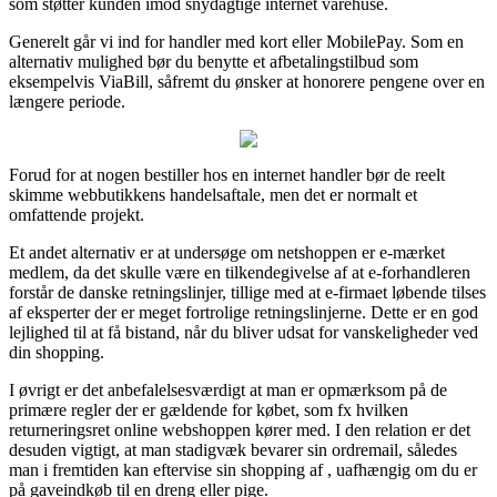
som støtter kunden imod snydagtige internet varehuse.
Generelt går vi ind for handler med kort eller MobilePay. Som en
alternativ mulighed bør du benytte et afbetalingstilbud som
eksempelvis ViaBill, såfremt du ønsker at honorere pengene over en
længere periode.
Forud for at nogen bestiller hos en internet handler bør de reelt
skimme webbutikkens handelsaftale, men det er normalt et
omfattende projekt.
Et andet alternativ er at undersøge om netshoppen er e-mærket
medlem, da det skulle være en tilkendegivelse af at e-forhandleren
forstår de danske retningslinjer, tillige med at e-firmaet løbende tilses
af eksperter der er meget fortrolige retningslinjerne. Dette er en god
lejlighed til at få bistand, når du bliver udsat for vanskeligheder ved
din shopping.
I øvrigt er det anbefalelsesværdigt at man er opmærksom på de
primære regler der er gældende for købet, som fx hvilken
returneringsret online webshoppen kører med. I den relation er det
desuden vigtigt, at man stadigvæk bevarer sin ordremail, således
man i fremtiden kan eftervise sin shopping af , uafhængig om du er
på gaveindkøb til en dreng eller pige.