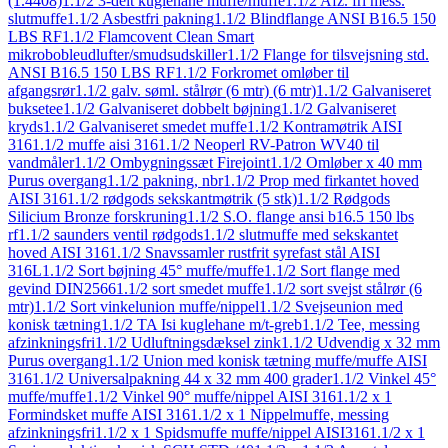
(1.4408)
1.1/2 3-delt kuglehane muffe/muffe
1.1/2 Afz. fri mess.
slutmuffe
1.1/2 Asbestfri pakning
1.1/2 Blindflange ANSI B16.5 150
LBS RF
1.1/2 Flamcovent Clean Smart
mikrobobleudlufter/smudsudskiller
1.1/2 Flange for tilsvejsning std.
ANSI B16.5 150 LBS RF
1.1/2 Forkromet omløber til
afgangsrør
1.1/2 galv. søml. stålrør (6 mtr) (6 mtr)
1.1/2 Galvaniseret
buksetee
1.1/2 Galvaniseret dobbelt bøjning
1.1/2 Galvaniseret
kryds
1.1/2 Galvaniseret smedet muffe
1.1/2 Kontramøtrik AISI
316
1.1/2 muffe aisi 316
1.1/2 Neoperl RV-Patron WV40 til
vandmåler
1.1/2 Ombygningssæt Firejoint
1.1/2 Omløber x 40 mm
Purus overgang
1.1/2 pakning, nbr
1.1/2 Prop med firkantet hoved
AISI 316
1.1/2 rødgods sekskantmøtrik (5 stk)
1.1/2 Rødgods
Silicium Bronze forskruning
1.1/2 S.O. flange ansi b16.5 150 lbs
rf
1.1/2 saunders ventil rødgods
1.1/2 slutmuffe med sekskantet
hoved AISI 316
1.1/2 Snavssamler rustfrit syrefast stål AISI
316L
1.1/2 Sort bøjning 45° muffe/muffe
1.1/2 Sort flange med
gevind DIN2566
1.1/2 sort smedet muffe
1.1/2 sort svejst stålrør (6
mtr)
1.1/2 Sort vinkelunion muffe/nippel
1.1/2 Svejseunion med
konisk tætning
1.1/2 TA Isi kuglehane m/t-greb
1.1/2 Tee, messing
afzinkningsfri
1.1/2 Udluftningsdæksel zink
1.1/2 Udvendig x 32 mm
Purus overgang
1.1/2 Union med konisk tætning muffe/muffe AISI
316
1.1/2 Universalpakning 44 x 32 mm 400 grader
1.1/2 Vinkel 45°
muffe/muffe
1.1/2 Vinkel 90° muffe/nippel AISI 316
1.1/2 x 1
Formindsket muffe AISI 316
1.1/2 x 1 Nippelmuffe, messing
afzinkningsfri
1.1/2 x 1 Spidsmuffe muffe/nippel AISI316
1.1/2 x 1