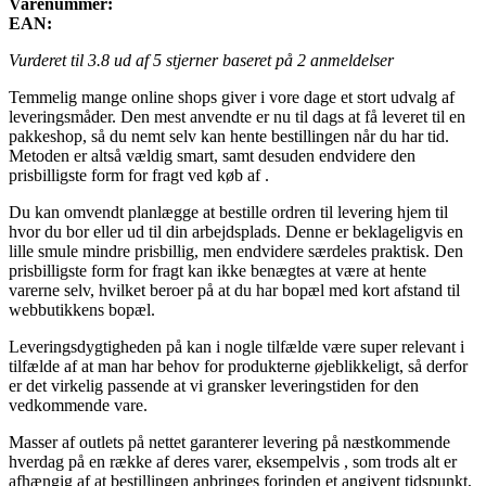
Varenummer:
EAN:
Vurderet til
3.8
ud af 5 stjerner baseret på
2
anmeldelser
Temmelig mange online shops giver i vore dage et stort udvalg af
leveringsmåder. Den mest anvendte er nu til dags at få leveret til en
pakkeshop, så du nemt selv kan hente bestillingen når du har tid.
Metoden er altså vældig smart, samt desuden endvidere den
prisbilligste form for fragt ved køb af .
Du kan omvendt planlægge at bestille ordren til levering hjem til
hvor du bor eller ud til din arbejdsplads. Denne er beklageligvis en
lille smule mindre prisbillig, men endvidere særdeles praktisk. Den
prisbilligste form for fragt kan ikke benægtes at være at hente
varerne selv, hvilket beroer på at du har bopæl med kort afstand til
webbutikkens bopæl.
Leveringsdygtigheden på kan i nogle tilfælde være super relevant i
tilfælde af at man har behov for produkterne øjeblikkeligt, så derfor
er det virkelig passende at vi gransker leveringstiden for den
vedkommende vare.
Masser af outlets på nettet garanterer levering på næstkommende
hverdag på en række af deres varer, eksempelvis , som trods alt er
afhængig af at bestillingen anbringes forinden et angivent tidspunkt,