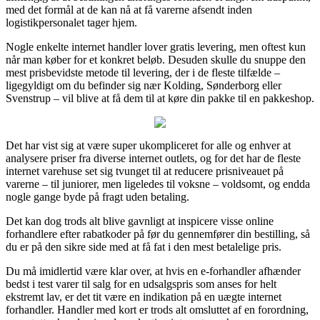
med det formål at de kan nå at få varerne afsendt inden
logistikpersonalet tager hjem.
Nogle enkelte internet handler lover gratis levering, men oftest kun
når man køber for et konkret beløb. Desuden skulle du snuppe den
mest prisbevidste metode til levering, der i de fleste tilfælde –
ligegyldigt om du befinder sig nær Kolding, Sønderborg eller
Svenstrup – vil blive at få dem til at køre din pakke til en pakkeshop.
Det har vist sig at være super ukompliceret for alle og enhver at
analysere priser fra diverse internet outlets, og for det har de fleste
internet varehuse set sig tvunget til at reducere prisniveauet på
varerne – til juniorer, men ligeledes til voksne – voldsomt, og endda
nogle gange byde på fragt uden betaling.
Det kan dog trods alt blive gavnligt at inspicere visse online
forhandlere efter rabatkoder på før du gennemfører din bestilling, så
du er på den sikre side med at få fat i den mest betalelige pris.
Du må imidlertid være klar over, at hvis en e-forhandler afhænder
bedst i test varer til salg for en udsalgspris som anses for helt
ekstremt lav, er det tit være en indikation på en uægte internet
forhandler. Handler med kort er trods alt omsluttet af en forordning,