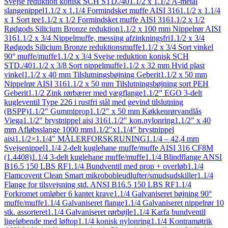
Svejse reduktion konisk SCH STD./40
1.1/2 x 1.1/2 A-metal
slangenippel
1.1/2 x 1.1/4 Formindsket muffe AISI 316
1.1/2 x 1.1/4
x 1 Sort tee
1.1/2 x 1/2 Formindsket muffe AISI 316
1.1/2 x 1/2
Rødgods Silicium Bronze reduktion
1.1/2 x 100 mm Nippelrør AISI
316
1.1/2 x 3/4 Nippelmuffe, messing afzinkningsfri
1.1/2 x 3/4
Rødgods Silicium Bronze reduktionsmuffe
1.1/2 x 3/4 Sort vinkel
90° muffe/muffe
1.1/2 x 3/4 Svejse reduktion konisk SCH
STD./40
1.1/2 x 3/8 Sort nippelmuffe
1.1/2 x 32 mm Hvid plast
vinkel
1.1/2 x 40 mm Tilslutningsbøjning Geberit
1.1/2 x 50 mm
Nippelrør AISI 316
1.1/2 x 50 mm Tilslutningsbøjning sort PEH
Geberit
1.1/2 Zink rørbærer med vægflange
1.1/2” EGO 3-delt
kugleventil Type 226 i rustfri stål med gevind tilslutning
(BSPP)
1.1/2″ Gummiprop
1.1/2" x 50 mm Køkkenrørvandlås
Viega
1.1/2" brystnippel aisi 316
1.1/2" kon.nylonring
1.1/2" x 40
mm Afløbsslange 1000 mm
1.1/2"x1.1/4" brystnippel
aisi
1.1/2×1.1/4" MÅLERFORSKRUNING
1.1/4 – 42,4 mm
Svejsenippel
1.1/4 2-delt kuglehane muffe/muffe AISI 316 CF8M
(1.4408)
1.1/4 3-delt kuglehane muffe/muffe
1.1/4 Blindflange ANSI
B16.5 150 LBS RF
1.1/4 Bundventil med prop + overløb
1.1/4
Flamcovent Clean Smart mikrobobleudlufter/smudsudskiller
1.1/4
Flange for tilsvejsning std. ANSI B16.5 150 LBS RF
1.1/4
Forkromet omløber 6 kantet krave
1.1/4 Galvaniseret bøjning 90°
muffe/muffe
1.1/4 Galvaniseret flange
1.1/4 Galvaniseret nippelrør 10
stk. assorteret
1.1/4 Galvaniseret rørbøjle
1.1/4 Karfa bundventil
ligeløbende med løftop
1.1/4 konisk nylonring
1.1/4 Kontramøtrik