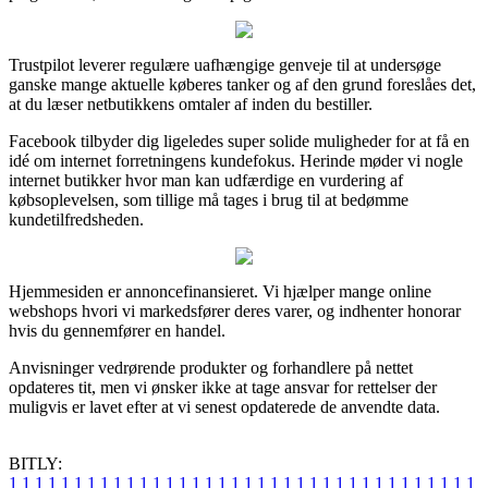
Trustpilot leverer regulære uafhængige genveje til at undersøge
ganske mange aktuelle køberes tanker og af den grund foreslåes det,
at du læser netbutikkens omtaler af inden du bestiller.
Facebook tilbyder dig ligeledes super solide muligheder for at få en
idé om internet forretningens kundefokus. Herinde møder vi nogle
internet butikker hvor man kan udfærdige en vurdering af
købsoplevelsen, som tillige må tages i brug til at bedømme
kundetilfredsheden.
Hjemmesiden er annoncefinansieret. Vi hjælper mange online
webshops hvori vi markedsfører deres varer, og indhenter honorar
hvis du gennemfører en handel.
Anvisninger vedrørende produkter og forhandlere på nettet
opdateres tit, men vi ønsker ikke at tage ansvar for rettelser der
muligvis er lavet efter at vi senest opdaterede de anvendte data.
BITLY:
1
1
1
1
1
1
1
1
1
1
1
1
1
1
1
1
1
1
1
1
1
1
1
1
1
1
1
1
1
1
1
1
1
1
1
1