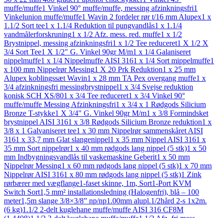
muffe/muffe
1 Vinkel 90° muffe/muffe, messing afzinkningsfri
1
Vinkelunion muffe/muffe
1 Wavin 2 fordeler rør t/16 mm Alupex
1 x
1.1/2 Sort tee
1 x 1.1/4 Reduktion til pungvandlås
1 x 1.1/4
vandmålerforskruning
1 x 1/2 Afz. mess. red. muffe
1 x 1/2
Brystnippel, messing afzinkningsfri
1 x 1/2 Tee reduceret
1 X 1/2 X
3/4 Sort Tee
1 X 1/2" G. Vinkel 90gr M/m
1 x 1/4 Galaniseret
nippelmuffe
1 x 1/4 Nippelmuffe AISI 316
1 x 1/4 Sort mippelmuffe
1
x 100 mm Nippelrør Messing
1 X 20 Prk Reduktion
1 x 25 mm
Alupex koblingssæt Wavin
1 x 28 mm TA Pex overgang muffe
1 x
3/4 afzinkningsfri messingbrystnippel
1 x 3/4 Svejse reduktion
konisk SCH XS/80
1 x 3/4 Tee reduceret
1 x 3/4 Vinkel 90°
muffe/muffe Messing Afzinkningsfri
1 x 3/4 x 1 Rødgods Silicium
Bronze T-stykke
1 X 3/4" G. Vinkel 90gr M/m
1 x 3/8 Formindsket
brystnippel AISI 316
1 x 3/8 Rødgods Silicium Bronze reduktion
1 x
3/8 x 1 Galvaniseret tee
1 x 30 mm Nippelrør sammenskåret AISI
316
1 x 33,7 mm Glat slangenippel
1 x 35 mm Nippel AISI 316
1 x
35 mm Sort nippelrør
1 x 40 mm rødgods lang nippel (5 stk)
1 x 50
mm Indbygningsvandlås til vaskemaskine Geberit
1 x 50 mm
Nippelrør Messing
1 x 60 mm rødgods lang nippel (5 stk)
1 x 70 mm
Nippelrør AISI 316
1 x 80 mm rødgods lang nippel (5 stk)
1 Zink
rørbærer med vægflange
1-faset skinne, 1m, Sort
1-Port KVM
Switch Sort
1,5 mm² installationsledning (Halogenfri), blå – 100
meter
1,5m slange 3/8×3/8” np/np
1.00mm alupl.1/2hård 2-s 1x2m.
(6 kg)
1.1/2 2-delt kuglehane muffe/muffe AISI 316 CF8M