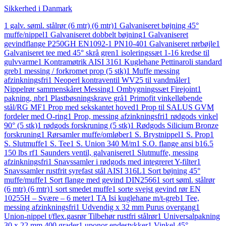
Sikkerhed i Danmark
1 galv. søml. stålrør (6 mtr) (6 mtr)
1 Galvaniseret bøjning 45°
muffe/nippel
1 Galvaniseret dobbelt bøjning
1 Galvaniseret
gevindflange P250GH EN1092-1 PN10-40
1 Galvaniseret rørbøjle
1
Galvaniseret tee med 45° skrå gren
1 isoleringssæt 1-16 kredse til
gulvvarme
1 Kontramøtrik AISI 316
1 Kuglehane Pettinaroli standard
greb
1 messing / forkromet prop (5 stk)
1 Muffe messing
afzinkningsfri
1 Neoperl kontraventil WV25 til vandmåler
1
Nippelrør sammenskåret Messing
1 Ombygningssæt Firejoint
1
pakning, nbr
1 Plastbøsningskrave grå
1 Primofit vinkelløbende
stål/RG MF
1 Prop med sekskantet hoved
1 Prop til SALUS GVM
fordeler med O-ring
1 Prop, messing afzinkningsfri
1 rødgods vinkel
90° (5 stk)
1 rødgods forskruning (5 stk)
1 Rødgods Silicium Bronze
forskruning
1 Rørsamler muffe/omløber
1 S. Brystnippel
1 S. Prop
1
S. Slutmuffe
1 S. Tee
1 S. Union 340 M/m
1 S.O. flange ansi b16.5
150 lbs rf
1 Saunders ventil, galvaniseret
1 Slutmuffe, messing
afzinkningsfri
1 Snavssamler i rødgods med integreret Y-filter
1
Snavssamler rustfrit syrefast stål AISI 316L
1 Sort bøjning 45°
muffe/muffe
1 Sort flange med gevind DIN2566
1 sort søml. stålrør
(6 mtr) (6 mtr)
1 sort smedet muffe
1 sorte svejst gevind rør EN
10255H – Svære – 6 meter
1 TA Isi kuglehane m/t-greb
1 Tee,
messing afzinkningsfri
1 Udvendig x 32 mm Purus overgang
1
Union-nippel t/flex.gasrør Tilbehør rustfri stålrør
1 Universalpakning
30 x 22 mm 400 grader
1 uponor endestykker
1 Vinkel 45°