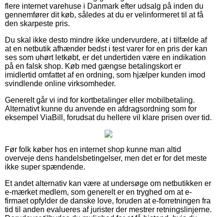
flere internet varehuse i Danmark efter udsalg på inden du
gennemfører dit køb, således at du er velinformeret til at få
den skarpeste pris.
Du skal ikke desto mindre ikke undervurdere, at i tilfælde af
at en netbutik afhænder bedst i test varer for en pris der kan
ses som uhørt letkøbt, er det undertiden være en indikation
på en falsk shop. Køb med gængse betalingskort er
imidlertid omfattet af en ordning, som hjælper kunden imod
svindlende online virksomheder.
Generelt går vi ind for kortbetalinger eller mobilbetaling.
Alternativt kunne du anvende en afdragsordning som for
eksempel ViaBill, forudsat du hellere vil klare prisen over tid.
Før folk køber hos en internet shop kunne man altid
overveje dens handelsbetingelser, men det er for det meste
ikke super spændende.
Et andet alternativ kan være at undersøge om netbutikken er
e-mærket medlem, som generelt er en tryghed om at e-
firmaet opfylder de danske love, foruden at e-forretningen fra
tid til anden evalueres af jurister der mestrer retningslinjerne.