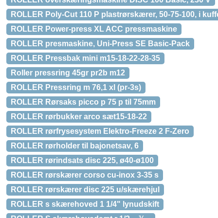
ROLLER Poly-Cut 110 P plastrørskærer, 50-75-100, i kuff
ROLLER Power-press XL ACC pressmaskine
ROLLER presmaskine, Uni-Press SE Basic-Pack
ROLLER Pressbak mini m15-18-22-28-35
Roller pressring 45gr pr2b m12
ROLLER Pressring m 76,1 xl (pr-3s)
ROLLER Rørsaks picco p 75 p til 75mm
ROLLER rørbukker arco sæt15-18-22
ROLLER rørfrysesystem Elektro-Freeze 2 F-Zero
ROLLER rørholder til bajonetsav, 6
ROLLER rørindsats disc 225, ø40-ø100
ROLLER rørskærer corso cu-inox 3-35 s
ROLLER rørskærer disc 225 u/skærehjul
ROLLER s skærehoved 1 1/4" lynudskift