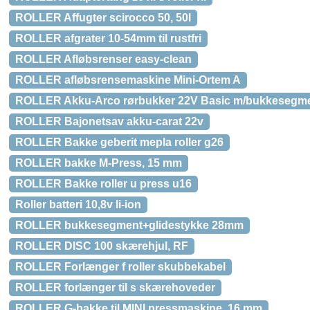
ROLLER Affugter scirocco 50, 50l
ROLLER afgrater 10-54mm til rustfri
ROLLER Afløbsrenser easy-clean
ROLLER afløbsrensemaskine Mini-Ortem A
ROLLER Akku-Arco rørbukker 22V Basic m/bukkesegme
ROLLER Bajonetsav akku-carat 22v
ROLLER Bakke geberit mepla roller g26
ROLLER bakke M-Press, 15 mm
ROLLER Bakke roller u press u16
Roller batteri 10,8v li-ion
ROLLER bukkesegment+glidestykke 28mm
ROLLER DISC 100 skærehjul, RF
ROLLER Forlænger f roller skubbekabel
ROLLER forlænger til s skærehoveder
ROLLER G-bakke til MINI pressmaskine, 16 mm