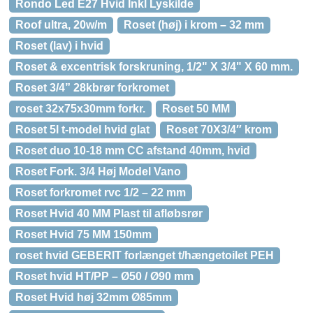
Rondo Led E27 Hvid Inkl Lyskilde
Roof ultra, 20w/m
Roset (høj) i krom – 32 mm
Roset (lav) i hvid
Roset & excentrisk forskruning, 1/2" X 3/4" X 60 mm.
Roset 3/4” 28kbrør forkromet
roset 32x75x30mm forkr.
Roset 50 MM
Roset 5l t-model hvid glat
Roset 70X3/4″ krom
Roset duo 10-18 mm CC afstand 40mm, hvid
Roset Fork. 3/4 Høj Model Vano
Roset forkromet rvc 1/2 – 22 mm
Roset Hvid 40 MM Plast til afløbsrør
Roset Hvid 75 MM 150mm
roset hvid GEBERIT forlænget t/hængetoilet PEH
Roset hvid HT/PP – Ø50 / Ø90 mm
Roset Hvid høj 32mm Ø85mm