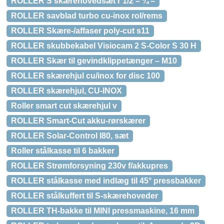
ROLLER S skærehovedsæt r 1/2 – ¾ –
ROLLER savblad turbo cu-inox rol/rems
ROLLER Skære-/affaser poly-cut s11
ROLLER skubbekabel Visiocam 2 S-Color S 30 H
ROLLER Skær til gevindklippetænger – M10
ROLLER skærehjul cu/inox for disc 100
ROLLER skærehjul, CU-INOX
Roller smart cut skærehjul v
ROLLER Smart-Cut akku-rørskærer
ROLLER Solar-Control I80, sæt
Roller stålkasse til 6 bakker
ROLLER Strømforsyning 230v f/akkupres
ROLLER stålkasse med indlæg til 45° pressbakker
ROLLER stålkuffert til S-skærehoveder
ROLLER TH-bakke til MINI pressmaskine, 16 mm