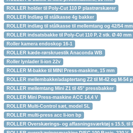
ROLLER holder til Poly-Cut 110 P plastrørskærer
ROLLER Indlæg til stålkasse 4g bakker
ROLLER indlæg til stålkasse til mellemtang og 42/54 mm
ROLLER indsatsbakke til Poly-Cut 110 P, 2 stk. Ø 40 mm
Roller kamera endoskop 16-1
ROLLER kæde-rørskruestik Anaconda WB
Roller lynlader li-ion 22v
ROLLER M-bakke til MINI Press-maskine, 15 mm
ROLLER mellembakke/adaptertang Z2 til M-42 og M-54 p
ROLLER mellemtang Mini Z1 til 45° pressbakker
ROLLER Mini Press-maskine ACC 14,4 V
ROLLER Multi-Control sæt, model SL
ROLLER multi-press acc li-ion bp
ROLLER Overskærings- og affasningsværktøj s 15.5, til 
ROLLER overskæringsmaskine DISC 100 Basic, 230 V