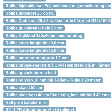
Roliba fejebakkesæt Fejebakkesæt m. gummikant og st
Roliba gadekost 25 x 5 rk.
Roliba Gadekost 25 x 5 rækker, røde hår, med Ø25x1500
Roliba gulvskraber hvid 60 cm
Roliba Kalkkost 120x40mm med håndtag
Roliba kæde langleddet 3,0 mm
Roliba kæde langleddet 5,0 mm
Roliba mursnor neongrøn 1,2 mm
Roliba opvaskebørste blå Opvaskebørste, blå m. hårbla
Roliba opvaskebørste hvid
Roliba polyreb 10 mm blå 3-slået – Rulle a 20 meter
Roliba skaft 150 cm
Roliba skolekost 40 cm Skolekost, imit. hår blød 40 cm u.
Roll-profi kabelafruller
ROLLER Adaptertang z6 xl t/ roller xl