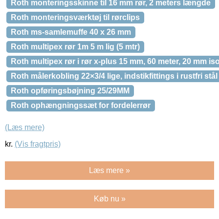
Roth monteringsskinne til 16 mm rør, 2 meters længde
Roth monteringsværktøj til rørclips
Roth ms-samlemuffe 40 x 26 mm
Roth multipex rør 1m 5 m lig (5 mtr)
Roth multipex rør i rør x-plus 15 mm, 60 meter, 20 mm is
Roth målerkobling 22×3/4 lige, indstikfittings i rustfri stål
Roth opføringsbøjning 25/29MM
Roth ophængningssæt for fordelerrør
(Læs mere)
kr.
(Vis fragtpris)
Læs mere »
Køb nu »