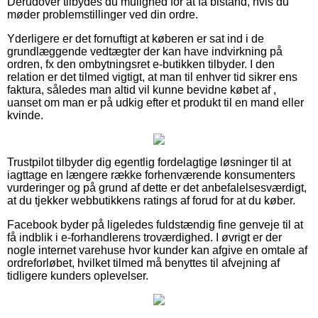
Derudover tilbydes du mulighed for at få bistand, hvis du
møder problemstillinger ved din ordre.
Yderligere er det fornuftigt at køberen er sat ind i de
grundlæggende vedtægter der kan have indvirkning på
ordren, fx den ombytningsret e-butikken tilbyder. I den
relation er det tilmed vigtigt, at man til enhver tid sikrer ens
faktura, således man altid vil kunne bevidne købet af ,
uanset om man er på udkig efter et produkt til en mand eller
kvinde.
Trustpilot tilbyder dig egentlig fordelagtige løsninger til at
iagttage en længere række forhenværende konsumenters
vurderinger og på grund af dette er det anbefalelsesværdigt,
at du tjekker webbutikkens ratings af forud for at du køber.
Facebook byder på ligeledes fuldstændig fine genveje til at
få indblik i e-forhandlerens troværdighed. I øvrigt er der
nogle internet varehuse hvor kunder kan afgive en omtale af
ordreforløbet, hvilket tilmed må benyttes til afvejning af
tidligere kunders oplevelser.