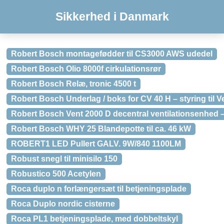
Sikkerhed i Danmark
Robert Bosch montagefødder til CS3000 AWS udedel
Robert Bosch Olio 8000f cirkulationsrør
Robert Bosch Relæ, tronic 4500 t
Robert Bosch Underlag / boks for CV 40 H – styring til V
Robert Bosch Vent 2000 D decentral ventilationsenhed
Robert Bosch WHY 25 Blandepotte til ca. 46 kW
ROBERT1 LED Pullert GALV. 9W/840 1100LM
Robust snegl til minisilo 150
Robustico 500 Acetylen
Roca duplo n forlængersæt til betjeningsplade
Roca Duplo nordic cisterne
Roca PL1 betjeningsplade, med dobbeltskyl