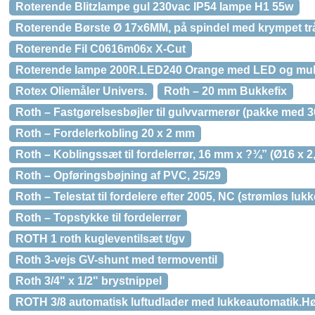
Roterende Blitzlampe gul 230vac IP54 lampe H1 55w
Roterende Børste Ø 17x6MM, på spindel med krympet tr
Roterende Fil C0616m06x X-Cut
Roterende lampe 200R.LED240 Orange med LED og mult
Rotex Oliemåler Univers.
Roth – 20 mm Bukkefix
Roth – Fastgørelsesbøjler til gulvvarmerør (pakke med 30
Roth – Fordelerkobling 20 x 2 mm
Roth – Koblingssæt til fordelerrør, 16 mm x ?¾” (Ø16 x 2
Roth – Opføringsbøjning af PVC, 25/29
Roth – Telestat til fordelere efter 2005, NC (strømløs lukk
Roth – Topstykke til fordelerrør
ROTH 1 roth kugleventilsæt t/gv
Roth 3-vejs GV-shunt med termoventil
Roth 3/4" x 1/2" brystnippel
ROTH 3/8 automatisk luftudlader med lukkeautomatik.H