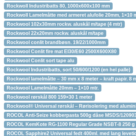
Rockwoll Industribatts 80, 1000x600x100 mm
Rockwoll Lamelmåtte med armeret alufolie 20mm, 1×10 m
Rockwool 102x30mm rockw. aluskål m/tape (4 mtr)
Rockwool 22x20mm rockw. aluskål m/tape
Rockwool conlit brandbøsn. 19/22/1000mm
Rockwool Conlit fire mat EI30/E60 2500X600X80
Rockwool Conlit sort tape alu
Rockwool Industribatts, sort 50/600/1200 (en hel palle)
Rockwool lamelmåtte – 30 mm x 8 meter – kraft papir. 8 
Rockwool Lamelmåtte 20mm – 1×10 mtr.
Rockwool rørskål 800 159×30 1 meter
Rockwool® Universal rørskål – Rørisolering med aluminium
ROCOL Anti-Seize kobberpasta 500g dåse MSDS/12090
ROCOL KemKote RG-1100 Regular Grade NSBT-8 250 g 
ROCOL Sapphire2 Universal fedt 400ml. med lang levetid