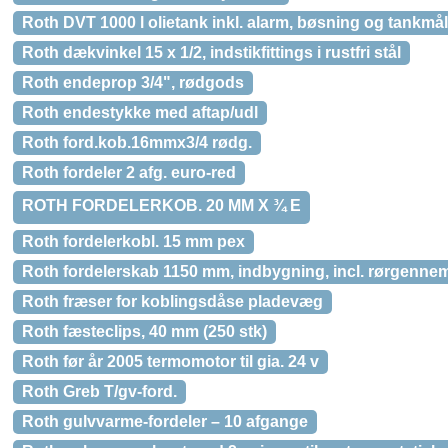
Roth DVT 1000 l olietank inkl. alarm, bøsning og tankmål
Roth dækvinkel 15 x 1/2, indstikfittings i rustfri stål
Roth endeprop 3/4", rødgods
Roth endestykke med aftap/udl
Roth ford.kob.16mmx3/4 rødg.
Roth fordeler 2 afg. euro-red
ROTH FORDELERKOB. 20 MM X ¾ E
Roth fordelerkobl. 15 mm pex
Roth fordelerskab 1150 mm, indbygning, incl. rørgenne
Roth fræser for koblingsdåse pladevæg
Roth fæsteclips, 40 mm (250 stk)
Roth før år 2005 termomotor til gia. 24 v
Roth Greb T/gv-ford.
Roth gulvvarme-fordeler – 10 afgange