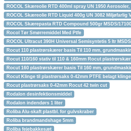
ROCOL Skæreolie RTD 400ml spray UN 1950 Aerosoler, B
ROCOL Skæreolie RTD Liquid 400g UN 3082 Miljøfarlig Væ
ROCOL Skærepasta RTD Compound 500gr MSDS/1710
Rocol Tør Smørremiddel Med Ptfe
ROCOL Ultracut 390H Universal Semisyntetis 5 ltr MSD
Rocut 110 plastrørskærer basis Til 110 mm, grundmaski
Rocut 110/160 stativ til 110 & 160mm Rocut plastrørskær
Rocut 160 plastrørskærer basis Til 160 mm, grundmaski
Rocut Klinge til plastrørsaks 0-42mm PTFE belagt klinge 
Rocut plastrørsaks 0-42mm Rocut 42 twin cut
Rodalon desinfektionsmiddel
Rodalon indendørs 1 liter
Roliba Alu-skaft plastbl. for gulvskraber
Roliba brandmandshage 5mm
Roliba fejebakkesæt