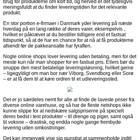
brug for produkterne om kort tid, og herved er det tydeligvis
meningsfuldt at du finder leveringstiden for det relevante
produkt.
En stor portion e-firmaer i Danmark yder levering på næste
hverdag på en lang række af deres varer, eksempelvis ,
hvilket er påkrævet at du bestiller tidligere end et fastsat
tidspunkt, så at de har en chance for at nå at få produkterne
afsendt før de pakkeansatte har fyraften.
Nogle online shops lover levering uden betaling, men for det
meste kun når man shopper for en fastsat pris. Ellers bør du
snuppe den mest betalelige leveringsløsning, hvilket gerne
– ligegyldigt om man bor nær Viborg, Svendborg eller Sorø
– er at få dem til at køre ordren til et udleveringssted.
Det er jo særdeles nemt for alle at finde de laveste priser fra
diverse online varehuse, og så har de fleste netshops ikke
kunne slippe for at nedskære salgspriserne på specielt
deres bedst i test produkter – til drenge og piger, samt også
til voksne – drastisk, og endda nogle gange frembyde
levering uden omkostninger.
Det kan immervæk vise sig gunstigt at sammenholde indtil