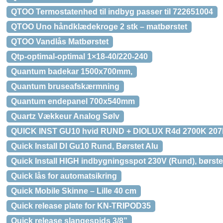
QTOO Termostatenhed til indbyg passer til 722651004
QTOO Uno håndklædekroge 2 stk – matbørstet
QTOO Vandlås Matbørstet
Qtp-optimal-optimal 1×18-40/220-240
Quantum badekar 1500x700mm,
Quantum bruseafskærmning
Quantum endepanel 700x540mm
Quartz Vækkeur Analog Sølv
QUICK INST GU10 hvid RUND + DIOLUX R4d 2700K 207
Quick Install Dl Gu10 Rund, Børstet Alu
Quick Install HIGH indbygningsspot 230V (Rund), børst
Quick lås for automatsikring
Quick Mobile Skinne – Lille 40 cm
Quick release plate for KN-TRIPOD35
Quick release slangespids 3/8”