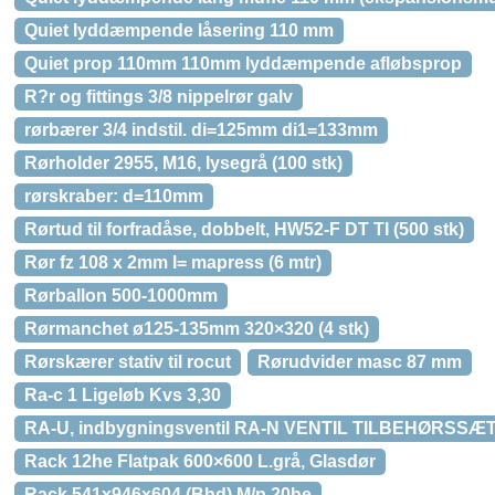
Quiet lyddæmpende låsering 110 mm
Quiet prop 110mm 110mm lyddæmpende afløbsprop
R?r og fittings 3/8 nippelrør galv
rørbærer 3/4 indstil. di=125mm di1=133mm
Rørholder 2955, M16, lysegrå (100 stk)
rørskraber: d=110mm
Rørtud til forfradåse, dobbelt, HW52-F DT TI (500 stk)
Rør fz 108 x 2mm l= mapress (6 mtr)
Rørballon 500-1000mm
Rørmanchet ø125-135mm 320×320 (4 stk)
Rørskærer stativ til rocut
Rørudvider masc 87 mm
Ra-c 1 Ligeløb Kvs 3,30
RA-U, indbygningsventil RA-N VENTIL TILBEHØRSSÆ
Rack 12he Flatpak 600×600 L.grå, Glasdør
Rack 541x946x604 (Bhd) M/p 20he