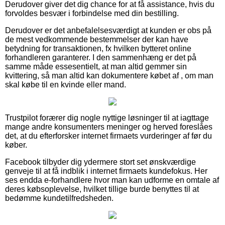
Derudover giver det dig chance for at få assistance, hvis du
forvoldes besvær i forbindelse med din bestilling.
Derudover er det anbefalelsesværdigt at kunden er obs på
de mest vedkommende bestemmelser der kan have
betydning for transaktionen, fx hvilken bytteret online
forhandleren garanterer. I den sammenhæng er det på
samme måde essesentielt, at man altid gemmer sin
kvittering, så man altid kan dokumentere købet af , om man
skal købe til en kvinde eller mand.
Trustpilot forærer dig nogle nyttige løsninger til at iagttage
mange andre konsumenters meninger og herved foreslåes
det, at du efterforsker internet firmaets vurderinger af før du
køber.
Facebook tilbyder dig ydermere stort set ønskværdige
genveje til at få indblik i internet firmaets kundefokus. Her
ses endda e-forhandlere hvor man kan udforme en omtale af
deres købsoplevelse, hvilket tillige burde benyttes til at
bedømme kundetilfredsheden.