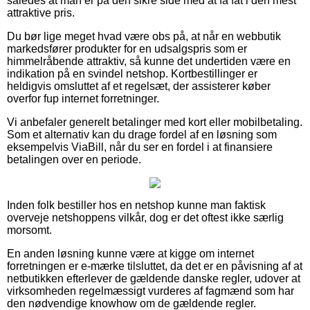
således at man er på den sikre side med at få fat i den mest
attraktive pris.
Du bør lige meget hvad være obs på, at når en webbutik
markedsfører produkter for en udsalgspris som er
himmelråbende attraktiv, så kunne det undertiden være en
indikation på en svindel netshop. Kortbestillinger er
heldigvis omsluttet af et regelsæt, der assisterer køber
overfor fup internet forretninger.
Vi anbefaler generelt betalinger med kort eller mobilbetaling.
Som et alternativ kan du drage fordel af en løsning som
eksempelvis ViaBill, når du ser en fordel i at finansiere
betalingen over en periode.
Inden folk bestiller hos en netshop kunne man faktisk
overveje netshoppens vilkår, dog er det oftest ikke særlig
morsomt.
En anden løsning kunne være at kigge om internet
forretningen er e-mærke tilsluttet, da det er en påvisning af at
netbutikken efterlever de gældende danske regler, udover at
virksomheden regelmæssigt vurderes af fagmænd som har
den nødvendige knowhow om de gældende regler.