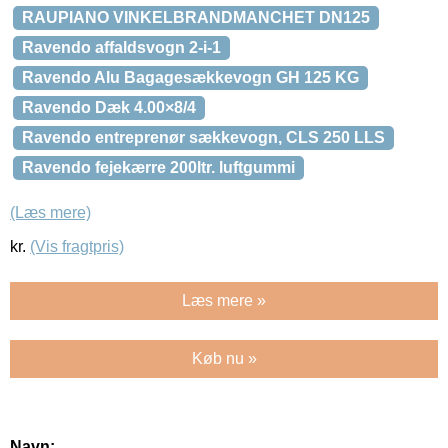
RAUPIANO VINKELBRANDMANCHET DN125
Ravendo affaldsvogn 2-i-1
Ravendo Alu Bagagesækkevogn GH 125 KG
Ravendo Dæk 4.00×8/4
Ravendo entreprenør sækkevogn, CLS 250 LLS
Ravendo fejekærre 200ltr. luftgummi
(Læs mere)
kr.
(Vis fragtpris)
Læs mere »
Køb nu »
Navn: