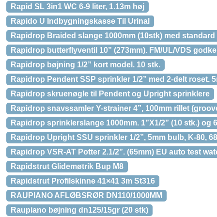
Rapid SL 3in1 WC 6-9 liter, 1.13m høj
Rapido U Indbygningskasse Til Urinal
Rapidrop Braided slange 1000mm (10stk) med standard f
Rapidrop butterflyventil 10” (273mm). FM/UL/VDS godken
Rapidrop bøjning 1/2” kort model. 10 stk.
Rapidrop Pendent SSP sprinkler 1/2” med 2-delt roset. 5m
Rapidrop skruenøgle til Pendent og Upright sprinklere
Rapidrop snavssamler Y-strainer 4”, 100mm rillet (groo
Rapidrop sprinklerslange 1000mm. 1”X1/2” (10 stk.) og 
Rapidrop Upright SSU sprinkler 1/2”, 5mm bulb, K-80, 68
Rapidrop VSR-AT Potter 2.1/2”. (65mm) EU auto test wate
Rapidstrut Glidemøtrik Bup M8
Rapidstrut Profilskinne 41×41 3m St316
RAUPIANO AFLØBSRØR DN110/1000MM
Raupiano bøjning dn125/15gr (20 stk)