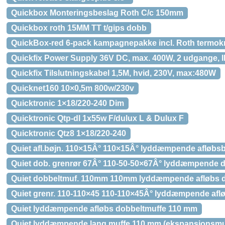
Quickbox Monteringsbeslag Roth C/c 150mm
Quickbox roth 15MM TT t/gips dobb
QuickBox-red 6-pack kampagnepakke incl. Roth termok
Quickfix Power Supply 36V DC, max. 400W, 2 udgange, 
Quickfix Tilslutningskabel 1,5M, hvid, 230V, max:480W
Quicknet160 10×0,5m 800w/230v
Quicktronic 1×18/220-240 Dim
Quicktronic Qtp-dl 1x55w F/dulux L & Dulux F
Quicktronic Qtz8 1×18/220-240
Quiet afl.bøjn. 110×15Â° 110×15Â° lyddæmpende afløbs
Quiet dob. grenrør 67Â° 110-50-50×67Â° lyddæmpende d
Quiet dobbeltmuf. 110mm 110mm lyddæmpende afløbs 
Quiet grenr. 110-110×45 110-110×45Â° lyddæmpende afl
Quiet lyddæmpende afløbs dobbeltmuffe 110 mm
Quiet lyddæmpende lang muffe 110 mm (ekspansionsmu