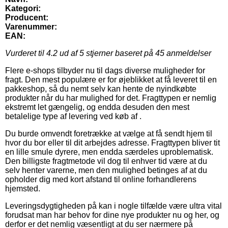
Kategori:
Producent:
Varenummer:
EAN:
Vurderet til
4.2
ud af 5 stjerner baseret på
45
anmeldelser
Flere e-shops tilbyder nu til dags diverse muligheder for
fragt. Den mest populære er for øjeblikket at få leveret til en
pakkeshop, så du nemt selv kan hente de nyindkøbte
produkter når du har mulighed for det. Fragttypen er nemlig
ekstremt let gængelig, og endda desuden den mest
betalelige type af levering ved køb af .
Du burde omvendt foretrække at vælge at få sendt hjem til
hvor du bor eller til dit arbejdes adresse. Fragttypen bliver tit
en lille smule dyrere, men endda særdeles uproblematisk.
Den billigste fragtmetode vil dog til enhver tid være at du
selv henter varerne, men den mulighed betinges af at du
opholder dig med kort afstand til online forhandlerens
hjemsted.
Leveringsdygtigheden på kan i nogle tilfælde være ultra vital
forudsat man har behov for dine nye produkter nu og her, og
derfor er det nemlig væsentligt at du ser nærmere på