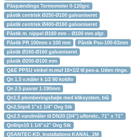
Påspændings Termometer 0-120grc
påstik centrisk Ø250-Ø100 galvaniseret
påstik centrisk Ø400-Ø160 galvaniseret
Påstik m. nippel Ø160 mm – Ø100 mm afgr.
Påstik PR 100mm x 100 mm
Påstik Psu-100-63mm
påstik Ø160-Ø160 galvaniseret
påstik Ø200-Ø100 mm
Q&E PPSU vinkel m.muf 16×1/2 til pex-a. Uden ringe.
Qn 1.5 v.måler k 1/2 80 koldtv
Qn 2.5 pasrør 1-190mm
Qn1,5 plomberingsbøjle med kliksystem, blå
Qn2,5/qn6 1"x1 1/4" Ovg Stk
Qn2.5 vandmåler til DN20 (3/4″) u/forskr., ?1″ x ?1″
Qn6/qn10 1 1/4"x2" Ovg Stk
QSANTEC-KD, Installations KANAL, 2M