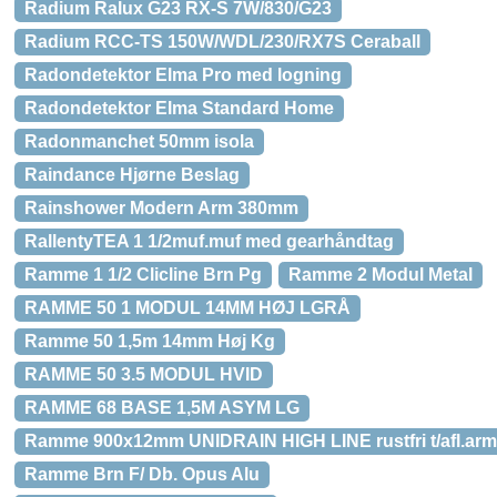
Radium Ralux G23 RX-S 7W/830/G23
Radium RCC-TS 150W/WDL/230/RX7S Ceraball
Radondetektor Elma Pro med logning
Radondetektor Elma Standard Home
Radonmanchet 50mm isola
Raindance Hjørne Beslag
Rainshower Modern Arm 380mm
RallentyTEA 1 1/2muf.muf med gearhåndtag
Ramme 1 1/2 Clicline Brn Pg
Ramme 2 Modul Metal
RAMME 50 1 MODUL 14MM HØJ LGRÅ
Ramme 50 1,5m 14mm Høj Kg
RAMME 50 3.5 MODUL HVID
RAMME 68 BASE 1,5M ASYM LG
Ramme 900x12mm UNIDRAIN HIGH LINE rustfri t/afl.arm
Ramme Brn F/ Db. Opus Alu