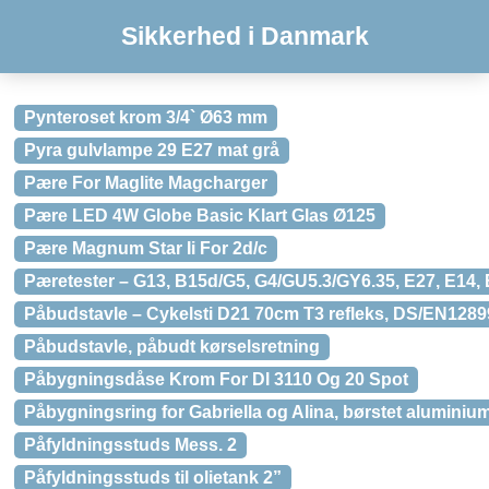
Sikkerhed i Danmark
Pynteroset krom 3/4` Ø63 mm
Pyra gulvlampe 29 E27 mat grå
Pære For Maglite Magcharger
Pære LED 4W Globe Basic Klart Glas Ø125
Pære Magnum Star Ii For 2d/c
Pæretester – G13, B15d/G5, G4/GU5.3/GY6.35, E27, E14,
Påbudstavle – Cykelsti D21 70cm T3 refleks, DS/EN1289
Påbudstavle, påbudt kørselsretning
Påbygningsdåse Krom For Dl 3110 Og 20 Spot
Påbygningsring for Gabriella og Alina, børstet aluminiu
Påfyldningsstuds Mess. 2
Påfyldningsstuds til olietank 2”