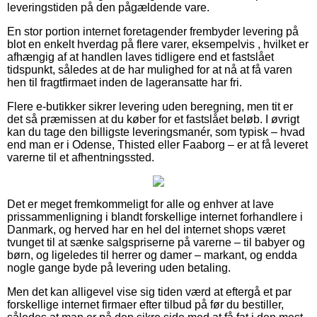
leveringstiden på den pågældende vare.
En stor portion internet foretagender frembyder levering på
blot en enkelt hverdag på flere varer, eksempelvis , hvilket er
afhængig af at handlen laves tidligere end et fastslået
tidspunkt, således at de har mulighed for at nå at få varen
hen til fragtfirmaet inden de lageransatte har fri.
Flere e-butikker sikrer levering uden beregning, men tit er
det så præmissen at du køber for et fastslået beløb. I øvrigt
kan du tage den billigste leveringsmanér, som typisk – hvad
end man er i Odense, Thisted eller Faaborg – er at få leveret
varerne til et afhentningssted.
Det er meget fremkommeligt for alle og enhver at lave
prissammenligning i blandt forskellige internet forhandlere i
Danmark, og herved har en hel del internet shops været
tvunget til at sænke salgspriserne på varerne – til babyer og
børn, og ligeledes til herrer og damer – markant, og endda
nogle gange byde på levering uden betaling.
Men det kan alligevel vise sig tiden værd at eftergå et par
forskellige internet firmaer efter tilbud på før du bestiller,