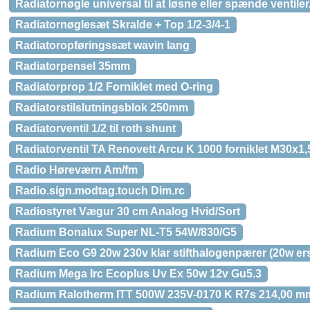
Radiatornøgle universal til at løsne eller spænde ventiler
Radiatornøglesæt Skralde + Top 1/2-3/4-1
Radiatoropføringssæt wavin lang
Radiatorpensel 35mm
Radiatorprop 1/2 Forniklet med O-ring
Radiatorstilslutningsblok 250mm
Radiatorventil 1/2 til roth shunt
Radiatorventil TA Renovett Arcu K 1000 forniklet M30x1,
Radio Høreværn Am/fm
Radio.sign.modtag.touch Dim.rc
Radiostyret Vægur 30 cm Analog Hvid/Sort
Radium Bonalux Super NL-T5 54W/830/G5
Radium Eco G9 20w 230v klar stifthalogenpærer (20w ers
Radium Mega Irc Ecoplus Uv Ex 50w 12v Gu5.3
Radium Ralotherm ITT 500W 235V-0170 K R7s 214,00 mm