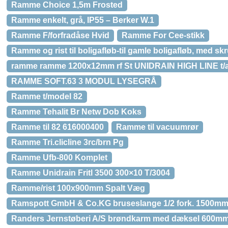
Ramme Choice 1,5m Frosted
Ramme enkelt, grå, IP55 – Berker W.1
Ramme F/forfradåse Hvid
Ramme For Cee-stikk
Ramme og rist til boligafløb-til gamle boligafløb, med sk
ramme ramme 1200x12mm rf St UNIDRAIN HIGH LINE t/a
RAMME SOFT.63 3 MODUL LYSEGRÅ
Ramme t/model 82
Ramme Tehalit Br Netw Dob Koks
Ramme til 82 616000400
Ramme til vacuumrør
Ramme Tri.clicline 3rc/brn Pg
Ramme Ufb-800 Komplet
Ramme Unidrain Fritl 3500 300×10 T/3004
Ramme/rist 100x900mm Spalt Væg
Ramspott GmbH & Co.KG bruseslange 1/2 fork. 1500m
Randers Jernstøberi A/S brøndkarm med dæksel 600m