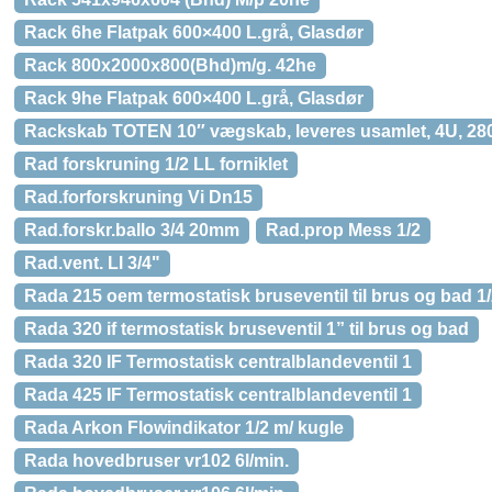
Rack 6he Flatpak 600×400 L.grå, Glasdør
Rack 800x2000x800(Bhd)m/g. 42he
Rack 9he Flatpak 600×400 L.grå, Glasdør
Rackskab TOTEN 10″ vægskab, leveres usamlet, 4U, 280×
Rad forskruning 1/2 LL forniklet
Rad.forforskruning Vi Dn15
Rad.forskr.ballo 3/4 20mm
Rad.prop Mess 1/2
Rad.vent. Ll 3/4"
Rada 215 oem termostatisk bruseventil til brus og bad 1
Rada 320 if termostatisk bruseventil 1” til brus og bad
Rada 320 IF Termostatisk centralblandeventil 1
Rada 425 IF Termostatisk centralblandeventil 1
Rada Arkon Flowindikator 1/2 m/ kugle
Rada hovedbruser vr102 6l/min.