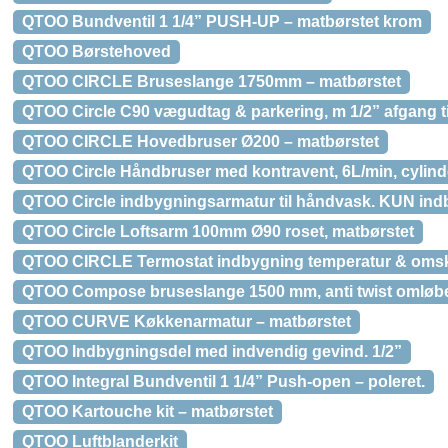
QTOO Bundventil 1 1/4” PUSH-UP – matbørstet krom
QTOO Børstehoved
QTOO CIRCLE Bruseslange 1750mm – matbørstet
QTOO Circle C90 vægudtag & parkering, m 1/2” afgang ti
QTOO CIRCLE Hovedbruser Ø200 – matbørstet
QTOO Circle Håndbruser med kontravent, 6L/min, cylinde
QTOO Circle indbygningsarmatur til håndvask. KUN ind
QTOO Circle Loftsarm 100mm Ø90 roset, matbørstet
QTOO CIRCLE Termostat indbygning temperatur & omskif
QTOO Compose bruseslange 1500 mm, anti twist omløbe
QTOO CURVE Køkkenarmatur – matbørstet
QTOO Indbygningsdel med indvendig gevind. 1/2”
QTOO Integral Bundventil 1 1/4” Push-open – poleret.
QTOO Kartouche kit – matbørstet
QTOO Luftblanderkit