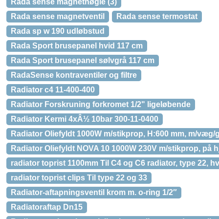
Rada sense magnetnøgle (3)
Rada sense magnetventil
Rada sense termostat
Rada sp w 190 udløbstud
Rada Sport brusepanel hvid 117 cm
Rada Sport brusepanel sølvgrå 117 cm
RadaSense kontraventiler og filtre
Radiator c4 11-400-400
Radiator Forskruning forkromet 1/2" ligeløbende
Radiator Kermi 4xÂ½ 10bar 300-11-0400
Radiator Oliefyldt 1000W m/stikprop, H:600 mm, m/væg/g
Radiator Oliefyldt NOVA 10 1000W 230V m/stikprop, på h
radiator toprist 1100mm Til C4 og C6 radiator, type 22, 
radiator toprist clips Til type 22 og 33
Radiator-aftapningsventil krom m. o-ring 1/2″
Radiatoraftap Dn15