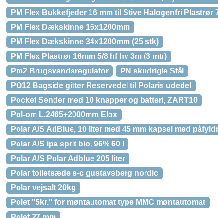
PM Flex Bukkefjeder 16 mm til Stive Halogenfri Plastrør
PM Flex Dækskinne 16x1200mm
PM Flex Dækskinne 34x1200mm (25 stk)
PM Flex Plastrør 16mm 5/8 hf hv 3m (3 mtr)
Pm2 Brugsvandsregulator
PN skudrigle Stål
PO12 Bagside gitter Reservedel til Polaris udedel
Pocket Sender med 10 knapper og batteri, ZART10
Pol-om L.2465+2000mm Elox
Polar A/S AdBlue, 10 liter med 45 mm kapsel med påfyl
Polar A/S ipa sprit bio, 96% 60 l
Polar A/S Polar Adblue 205 liter
Polar toiletsæde s-c gustavsberg nordic
Polar vejsalt 20kg
Polet "5kr." for møntautomat type MMC møntautomat
Polet 27 mm