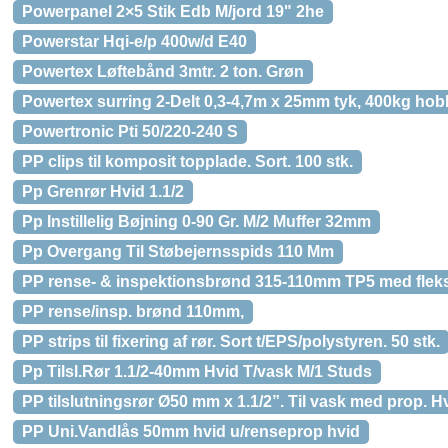
Powerpanel 2×5 Stik Edb M/jord 19" 2he
Powerstar Hqi-e/p 400w/d E40
Powertex Løftebånd 3mtr. 2 ton. Grøn
Powertex surring 2-Delt 0,3-4,7m x 25mm tyk, 400kg ho
Powertronic Pti 50/220-240 S
PP clips til komposit topplade. Sort. 100 stk.
Pp Grenrør Hvid 1.1/2
Pp Instillelig Bøjning 0-90 Gr. M/2 Muffer 32mm
Pp Overgang Til Støbejernsspids 110 Mm
PP rense- & inspektionsbrønd 315-110mm TP5 med fleksi
PP rense/insp. brønd 110mm,
PP strips til fixering af rør. Sort t/EPS/polystyren. 50 stk.
Pp Tilsl.Rør 1.1/2-40mm Hvid T/vask M/1 Studs
PP tilslutningsrør Ø50 mm x 1.1/2”. Til vask med prop. Hv
PP Uni.Vandlås 50mm hvid u/renseprop hvid