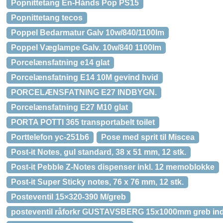
Popnittetang En-Hånds Pop PS15
Popnittetang tecos
Poppel Bedarmatur Galv 10w/840/1100lm
Poppel Væglampe Galv. 10w/840 1100lm
Porcelænsfatning e14 glat
Porcelænsfatning E14 10M gevind hvid
PORCELÆNSFATNING E27 INDBYGN.
Porcelænsfatning E27 M10 glat
PORTA POTTI 365 transportabelt toilet
Porttelefon yc-251b6
Pose med sprit til Miscea
Post-it Notes, gul standard, 38 x 51 mm, 12 stk.
Post-it Pebble Z-Notes dispenser inkl. 12 memoblokke
Post-it Super Sticky notes, 76 x 76 mm, 12 stk.
Posteventil 15×320-390 M/greb
posteventil råforkr GUSTAVSBERG 15x1000mm greb ind