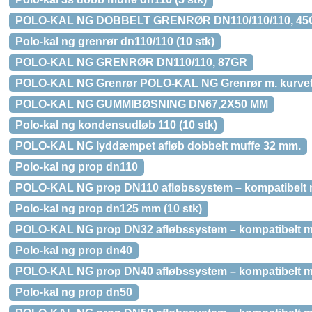
POLO-KAL NG DOBBELT GRENRØR DN110/110/110, 4
Polo-kal ng grenrør dn110/110 (10 stk)
POLO-KAL NG GRENRØR DN110/110, 87GR
POLO-KAL NG Grenrør POLO-KAL NG Grenrør m. kurvet 
POLO-KAL NG GUMMIBØSNING DN67,2X50 MM
Polo-kal ng kondensudløb 110 (10 stk)
POLO-KAL NG lyddæmpet afløb dobbelt muffe 32 mm.
Polo-kal ng prop dn110
POLO-KAL NG prop DN110 afløbssystem – kompatibel
Polo-kal ng prop dn125 mm (10 stk)
POLO-KAL NG prop DN32 afløbssystem – kompatibelt
Polo-kal ng prop dn40
POLO-KAL NG prop DN40 afløbssystem – kompatibelt
Polo-kal ng prop dn50