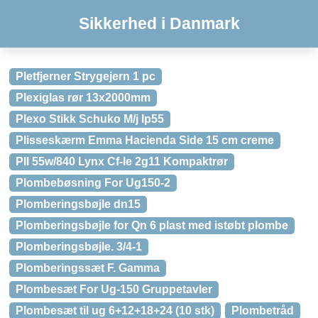
Sikkerhed i Danmark
Pletfjerner Strygejern 1 pc
Plexiglas rør 13x2000mm
Plexo Stikk Schuko M/j Ip55
Plisseskærm Emma Hacienda Side 15 cm creme
Pll 55w/840 Lynx Cf-le 2g11 Kompaktrør
Plombebøsning For Ug150-2
Plomberingsbøjle dn15
Plomberingsbøjle for Qn 6 plast med istøbt plombe
Plomberingsbøjle. 3/4-1
Plomberingssæt F. Gamma
Plombesæt For Ug-150 Gruppetavler
Plombesæt til ug 6+12+18+24 (10 stk)
Plombetråd