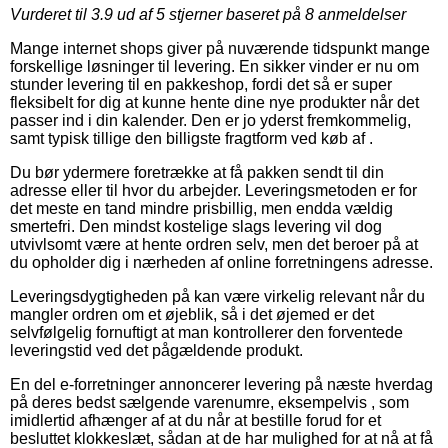
Vurderet til
3.9
ud af 5 stjerner baseret på
8
anmeldelser
Mange internet shops giver på nuværende tidspunkt mange
forskellige løsninger til levering. En sikker vinder er nu om
stunder levering til en pakkeshop, fordi det så er super
fleksibelt for dig at kunne hente dine nye produkter når det
passer ind i din kalender. Den er jo yderst fremkommelig,
samt typisk tillige den billigste fragtform ved køb af .
Du bør ydermere foretrække at få pakken sendt til din
adresse eller til hvor du arbejder. Leveringsmetoden er for
det meste en tand mindre prisbillig, men endda vældig
smertefri. Den mindst kostelige slags levering vil dog
utvivlsomt være at hente ordren selv, men det beroer på at
du opholder dig i nærheden af online forretningens adresse.
Leveringsdygtigheden på kan være virkelig relevant når du
mangler ordren om et øjeblik, så i det øjemed er det
selvfølgelig fornuftigt at man kontrollerer den forventede
leveringstid ved det pågældende produkt.
En del e-forretninger annoncerer levering på næste hverdag
på deres bedst sælgende varenumre, eksempelvis , som
imidlertid afhænger af at du når at bestille forud for et
besluttet klokkeslæt, sådan at de har mulighed for at nå at få