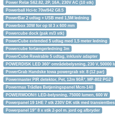
Power Relæ S62.82, 2P, 16A, 230V AC (10 stk)
Powerball Hci-tc 70w/942 G8.5
PowerBar 2 udtag + USB med 1,5M ledning
Powerbox 30W for op til 3 x 600 mm
Powercube dock (pak m/3 stk)
PowerCube extended 5 udtag med 1,5 meter ledning
Powercube forlængerledning 3m
PowerCube Rewirable 5 udtag, inklusiv adapter
POWERDISK LED 360° områdebelysning, 230 V, 50000 
PowerGrab Handske towa powergrab str. 8 (12 par)
Powermaster PIR detektor, Pet, 12m 90Âº, MP-802 PG2
Powermax Trådløs Betjeningspanel Mcm-140
POWERMOON® LED-belysning, 75000 lumen, 600 W
Powerpanel 19 1HE 7 stk 230V DK stik med transientbesky
Powerpanel 19″ 8 x stik 2-pol m. jord og afbryder