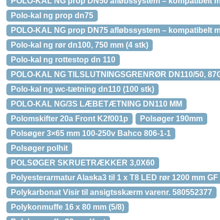
POLO-KAL NG prop DN50 afløbssystem – kompatibelt
Polo-kal ng prop dn75
POLO-KAL NG prop DN75 afløbssystem – kompatibelt
Polo-kal ng rør dn100, 750 mm (4 stk)
Polo-kal ng rottestop dn 110
POLO-KAL NG TILSLUTNINGSGRENRØR DN110/50, 87
Polo-kal ng wc-tætning dn110 (100 stk)
POLO-KAL NG/3S LÆBETÆTNING DN110 MM
Polomskifter 20a Front K2f001p
Polsøger 190mm
Polsøger 3×65 mm 100-250v Bahco 806-1-1
Polsøger polhit
POLSØGER SKRUETRÆKKER 3,0X60
Polyesterarmatur Alaska3 til 1 x T8 LED rør 1200 mm GF
Polykarbonat Visir til ansigtsskærm varenr. 580552377
Polykonmuffe 16 x 80 mm (5/8)