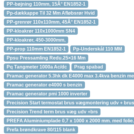
PP-bøjning 110mm, 15Â° EN1852-1
Pp-dækkappe Til 32 Mm Afløbsrør Hvid
PP-grenrør 110x110mm, 45Â° EN1852-1
PP-kloakrør 110x1000mm SN4
PP-kloakrør, 450-3000mm,
PP-prop 110mm EN1852-1
Pp-Underskål 110 MM
Ppsu Pressamling Redu.25×16 Mm
Pq Tangmeter 1000a Ac/dc
Prag spabad
Pramac generator 5.3hk dk E4000 max 3.4kva benzin med
Pramac generator e4000 s benzin
Pramac generator pmi 1000 inverter
Precision Start termostat brus vægmontering udv + br
Precision Trend term brus væg udv +brs
PREFA Aluminiumplade 0,7 x 1000 x 2000 mm. med folie.
Prefa brøndkrave 80/115 blank