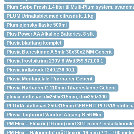
Plum Sæbe Fresh 1,4 liter til Multi-Plum system, svanem
PLUM Urinaltablet med citrusduft, 1 kg
Plum øjenskylflaske 500ml
Plus Power AA Alkaline Batteries, 8 stk
Pluvia bladfang komplet
Pluvia Bæreskinne A 5mtr 30x30x2 MM Geberit
Pluvia frostsikring 230V 8 Watt359.971.00.1
Pluvia indløbsdel 240.236.00.1
Pluvia Montagekile T/rørbærer Geberit
Pluvia Rørbærer G 110mm T/bæreskinne Geberit
pluvia støttesæt d=250x315mm, dn=250×300
PLUVIA støttesæt 250-315mm GEBERIT PLUVIA støttes
Pluvia Tagbrønd Vandret Afgang Ø 56 Mm
PM Flex – Flexrør (16 mm) med 3G1,5 mm² installationsl
PM Flex – Halogenfrit gråt flexrør, 16 mm (?”) – 100 mete