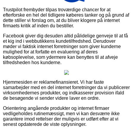
Trustpilot frembyder tilpas troværdige chancer for at
efterforske en hel del tidligere køberes tanker og på grund af
dette stiller vi forslag om, at du bliver klogere på internet
firmaets kritik af inden du bestiller.
Facebook giver dig desuden altid pålidelige genveje til at få
et kig ind i webbutikkens kundetilfredshed. Derudover
møder vi faktisk internet forretninger som giver kunderne
mulighed for at forfatte en evaluering af deres
købsoplevelse, som ydermere kan benyttes til at afveje
tilfredsheden hos kunderne.
Hjemmesiden er reklamefinansieret. Vi har faste
samarbejder med en del internet forretninger da vi publicerer
virksomhedernes produkter, og indkasserer provision ifald
de besøgende vi sender videre laver en ordre.
Orientering angående produkter og internet firmaer
vedligeholdes rutinemæssigt, men vi kan desværre ikke
garantere imod rettelser der muligvis er udført efter at vi
senest opdaterede de viste oplysninger.