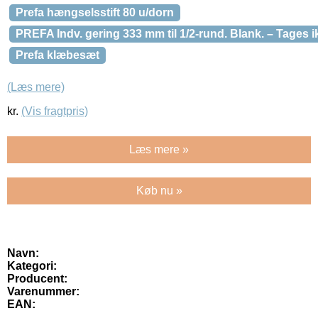
Prefa hængselsstift 80 u/dorn
PREFA Indv. gering 333 mm til 1/2-rund. Blank. – Tages i
Prefa klæbesæt
(Læs mere)
kr.
(Vis fragtpris)
Læs mere »
Køb nu »
Navn:
Kategori:
Producent:
Varenummer:
EAN: