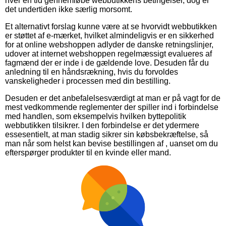
hver en tid gennemløbe webbutikkens betingelser, dog er
det undertiden ikke særlig morsomt.
Et alternativt forslag kunne være at se hvorvidt webbutikken
er støttet af e-mærket, hvilket almindeligvis er en sikkerhed
for at online webshoppen adlyder de danske retningslinjer,
udover at internet webshoppen regelmæssigt evalueres af
fagmænd der er inde i de gældende love. Desuden får du
anledning til en håndsrækning, hvis du forvoldes
vanskeligheder i processen med din bestilling.
Desuden er det anbefalelsesværdigt at man er på vagt for de
mest vedkommende reglementer der spiller ind i forbindelse
med handlen, som eksempelvis hvilken byttepolitik
webbutikken tilsikrer. I den forbindelse er det ydermere
essesentielt, at man stadig sikrer sin købsbekræftelse, så
man når som helst kan bevise bestillingen af , uanset om du
efterspørger produkter til en kvinde eller mand.