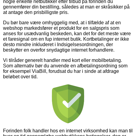
nogle enkelte netbutikker efter tilbud på forinden du
gennemfører din bestilling, således at man er skråsikker på
at antage den prisbilligste pris.
Du bør bare være omhyggelig med, at i tilfælde af at en
webshop markedsfører et produkt for en salgspris som
anses for usædvanlig beskeden, kan det for det meste være
et faresignal om en fup internet butik. Kortbetalinger er ikke
desto mindre inkluderet i Indsigelsesordningen, der
beskytter en overfor snydagtige internet forhandlere.
Vi tilråder generelt handler med kort eller mobilbetaling.
Som alternativ bør du anvende en afbetalingsordning som
for eksempel ViaBill, forudsat du har i sinde at afdrage
beløbet over tid.
Forinden folk handler hos en internet virksomhed kan man til