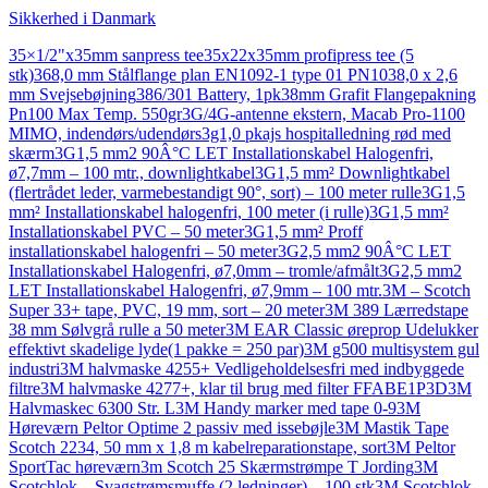
Sikkerhed i Danmark
35×1/2"x35mm sanpress tee
35x22x35mm profipress tee (5
stk)
368,0 mm Stålflange plan EN1092-1 type 01 PN10
38,0 x 2,6
mm Svejsebøjning
386/301 Battery, 1pk
38mm Grafit Flangepakning
Pn100 Max Temp. 550gr
3G/4G-antenne ekstern, Macab Pro-1100
MIMO, indendørs/udendørs
3g1,0 pkajs hospitalledning rød med
skærm
3G1,5 mm2 90Â°C LET Installationskabel Halogenfri,
ø7,7mm – 100 mtr., downlightkabel
3G1,5 mm² Downlightkabel
(flertrådet leder, varmebestandigt 90°, sort) – 100 meter rulle
3G1,5
mm² Installationskabel halogenfri, 100 meter (i rulle)
3G1,5 mm²
Installationskabel PVC – 50 meter
3G1,5 mm² Proff
installationskabel halogenfri – 50 meter
3G2,5 mm2 90Â°C LET
Installationskabel Halogenfri, ø7,0mm – tromle/afmålt
3G2,5 mm2
LET Installationskabel Halogenfri, ø7,9mm – 100 mtr.
3M – Scotch
Super 33+ tape, PVC, 19 mm, sort – 20 meter
3M 389 Lærredstape
38 mm Sølvgrå rulle a 50 meter
3M EAR Classic øreprop Udelukker
effektivt skadelige lyde(1 pakke = 250 par)
3M g500 multisystem gul
industri
3M halvmaske 4255+ Vedligeholdelsesfri med indbyggede
filtre
3M halvmaske 4277+, klar til brug med filter FFABE1P3D
3M
Halvmaskec 6300 Str. L
3M Handy marker med tape 0-9
3M
Høreværn Peltor Optime 2 passiv med issebøjle
3M Mastik Tape
Scotch 2234, 50 mm x 1,8 m kabelreparationstape, sort
3M Peltor
SportTac høreværn
3m Scotch 25 Skærmstrømpe T Jording
3M
Scotchlok – Svagstrømsmuffe (2 ledninger) – 100 stk
3M Scotchlok