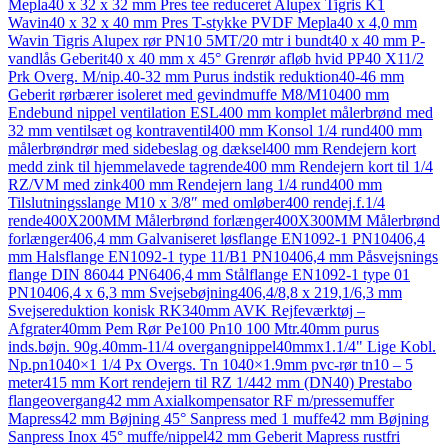
Mepla
40 x 32 x 32 mm Pres tee reduceret Alupex Tigris K1
Wavin
40 x 32 x 40 mm Pres T-stykke PVDF Mepla
40 x 4,0 mm
Wavin Tigris Alupex rør PN10 5MT/20 mtr i bundt
40 x 40 mm P-
vandlås Geberit
40 x 40 mm x 45° Grenrør afløb hvid PP
40 X11/2
Prk Overg. M/nip.
40-32 mm Purus indstik reduktion
40-46 mm
Geberit rørbærer isoleret med gevindmuffe M8/M10
400 mm
Endebund nippel ventilation ESL
400 mm komplet målerbrønd med
32 mm ventilsæt og kontraventil
400 mm Konsol 1/4 rund
400 mm
målerbrøndrør med sidebeslag og dæksel
400 mm Rendejern kort
medd zink til hjemmelavede tagrende
400 mm Rendejern kort til 1/4
RZ/VM med zink
400 mm Rendejern lang 1/4 rund
400 mm
Tilslutningsslange M10 x 3/8″ med omløber
400 rendej.f.1/4
rende
400X200MM Målerbrønd forlænger
400X300MM Målerbrønd
forlænger
406,4 mm Galvaniseret løsflange EN1092-1 PN10
406,4
mm Halsflange EN1092-1 type 11/B1 PN10
406,4 mm Påsvejsnings
flange DIN 86044 PN6
406,4 mm Stålflange EN1092-1 type 01
PN10
406,4 x 6,3 mm Svejsebøjning
406,4/8,8 x 219,1/6,3 mm
Svejsereduktion konisk RK3
40mm AVK Rejfeværktøj –
Afgrater
40mm Pem Rør Pe100 Pn10 100 Mtr.
40mm purus
inds.bøjn. 90g.
40mm-11/4 overgangnippel
40mmx1.1/4" Lige Kobl.
Np.pn10
40×1 1/4 Px Overgs. Tn 10
40×1.9mm pvc-rør tn10 – 5
meter
415 mm Kort rendejern til RZ 1/4
42 mm (DN40) Prestabo
flangeovergang
42 mm Axialkompensator RF m/pressemuffer
Mapress
42 mm Bøjning 45° Sanpress med 1 muffe
42 mm Bøjning
Sanpress Inox 45° muffe/nippel
42 mm Geberit Mapress rustfri