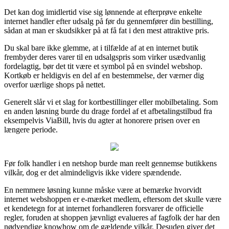
Det kan dog imidlertid vise sig lønnende at efterprøve enkelte
internet handler efter udsalg på før du gennemfører din bestilling,
sådan at man er skudsikker på at få fat i den mest attraktive pris.
Du skal bare ikke glemme, at i tilfælde af at en internet butik
frembyder deres varer til en udsalgspris som virker usædvanlig
fordelagtig, bør det tit være et symbol på en svindel webshop.
Kortkøb er heldigvis en del af en bestemmelse, der værner dig
overfor uærlige shops på nettet.
Generelt slår vi et slag for kortbestillinger eller mobilbetaling. Som
en anden løsning burde du drage fordel af et afbetalingstilbud fra
eksempelvis ViaBill, hvis du agter at honorere prisen over en
længere periode.
Før folk handler i en netshop burde man reelt gennemse butikkens
vilkår, dog er det almindeligvis ikke videre spændende.
En nemmere løsning kunne måske være at bemærke hvorvidt
internet webshoppen er e-mærket medlem, eftersom det skulle være
et kendetegn for at internet forhandleren forsvarer de officielle
regler, foruden at shoppen jævnligt evalueres af fagfolk der har den
nødvendige knowhow om de gældende vilkår. Desuden giver det