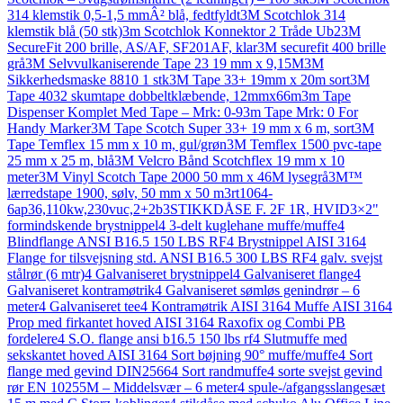
314 klemstik 0,5-1,5 mmÂ² blå, fedtfyldt
3M Scotchlok 314
klemstik blå (50 stk)
3m Scotchlok Konnektor 2 Tråde Ub2
3M
SecureFit 200 brille, AS/AF, SF201AF, klar
3M securefit 400 brille
grå
3M Selvvulkaniserende Tape 23 19 mm x 9,15M
3M
Sikkerhedsmaske 8810 1 stk
3M Tape 33+ 19mm x 20m sort
3M
Tape 4032 skumtape dobbeltklæbende, 12mmx66m
3m Tape
Dispenser Komplet Med Tape – Mrk: 0-9
3m Tape Mrk: 0 For
Handy Marker
3M Tape Scotch Super 33+ 19 mm x 6 m, sort
3M
Tape Temflex 15 mm x 10 m, gul/grøn
3M Temflex 1500 pvc-tape
25 mm x 25 m, blå
3M Velcro Bånd Scotchflex 19 mm x 10
meter
3M Vinyl Scotch Tape 2000 50 mm x 46M lysegrå
3M™
lærredstape 1900, sølv, 50 mm x 50 m
3rt1064-
6ap36,110kw,230vuc,2+2b
3STIKKDÅSE F. 2F 1R, HVID
3×2"
formindskende brystnippel
4 3-delt kuglehane muffe/muffe
4
Blindflange ANSI B16.5 150 LBS RF
4 Brystnippel AISI 316
4
Flange for tilsvejsning std. ANSI B16.5 300 LBS RF
4 galv. svejst
stålrør (6 mtr)
4 Galvaniseret brystnippel
4 Galvaniseret flange
4
Galvaniseret kontramøtrik
4 Galvaniseret sømløs genindrør – 6
meter
4 Galvaniseret tee
4 Kontramøtrik AISI 316
4 Muffe AISI 316
4
Prop med firkantet hoved AISI 316
4 Raxofix og Combi PB
fordelere
4 S.O. flange ansi b16.5 150 lbs rf
4 Slutmuffe med
sekskantet hoved AISI 316
4 Sort bøjning 90° muffe/muffe
4 Sort
flange med gevind DIN2566
4 Sort randmuffe
4 sorte svejst gevind
rør EN 10255M – Middelsvær – 6 meter
4 spule-/afgangsslangesæt