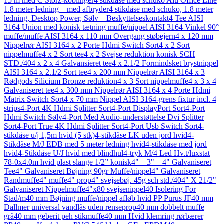
15 m med C Storz-koblinger
4 stikdåse med schuko Alu Office Line
1.8 meter ledning – med afbryder
4 stikdåse med schuko, 1.8 meter
ledning, Desktop Power, Sølv – Beskyttelseskontakt
4 Tee AISI
316
4 Union med konisk tætning muffe/nippel AISI 316
4 Vinkel 90°
muffe/muffe AISI 316
4 x 110 mm Overgang støbejern
4 x 120 mm
Nippelrør AISI 316
4 x 2 Porte Hdmi Switch Sort
4 x 2 Sort
nippelmuffe
4 x 2 Sort tee
4 x 2 Svejse reduktion konisk SCH
STD./40
4 x 2 x 4 Galvansieret tee
4 x 2.1/2 Formindsket brystnippel
AISI 316
4 x 2.1/2 Sort tee
4 x 200 mm Nippelrør AISI 316
4 x 3
Rødgods Silicium Bronze reduktion
4 x 3 Sort nippelmuffe
4 x 3 x 4
Galvaniseret tee
4 x 300 mm Nippelrør AISI 316
4 x 4 Porte Hdmi
Matrix Switch Sort
4 x 70 mm Nippel AISI 316
4-grens fixtur incl. 4
strips
4-Port 4K Hdmi Splitter Sort
4-Port DisplayPort Sort
4-Port
Hdmi Switch Sølv
4-Port Med Audio-understøttelse Dvi Splitter
Sort
4-Port True 4K Hdmi Splitter Sort
4-Port Usb Switch Sort
4-
stikdåse u/j 1,5m hvid (5 stk)
4-stikdåse LK uden jord hvid
4-
Stikdåse M/J EDB med 5 meter ledning hvid
4-stikdåse med jord
hvid
4-Stikdåse U/J hvid med blindhul
4-tryk M/4 Led Hv.t/luxstat
78-0x
4.0m hvid plast slange 1/2” konisk
4" – 3" – 4" Galvaniseret
Tee
4" Galvaniseret Bøjning 90gr Muffe/nippel
4" Galvaniseret
Randmuffe
4" muffe
4" prop
4" svejsebøj. 45g sch std./40
4" X 21/2"
Galvaniseret Nippelmuffe
4"x80 svejsenippel
40 Isolering For
Stad/m
40 mm Bøjning muffe/nippel afløb hvid PP Purus JF
40 mm
Dallmer universal vandlås uden renseprop
40 mm dobbelt muffe
grå
40 mm geberit peh stikmuffe
40 mm Hvid klemring rørbærer