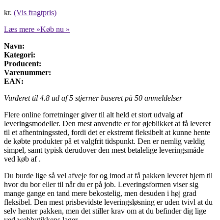
kr.
(Vis fragtpris)
Læs mere »
Køb nu »
Navn:
Kategori:
Producent:
Varenummer:
EAN:
Vurderet til
4.8
ud af 5 stjerner baseret på
50
anmeldelser
Flere online forretninger giver til alt held et stort udvalg af
leveringsmodeller. Den mest anvendte er for øjeblikket at få leveret
til et afhentningssted, fordi det er ekstremt fleksibelt at kunne hente
de købte produkter på et valgfrit tidspunkt. Den er nemlig vældig
simpel, samt typisk derudover den mest betalelige leveringsmåde
ved køb af .
Du burde lige så vel afveje for og imod at få pakken leveret hjem til
hvor du bor eller til når du er på job. Leveringsformen viser sig
mange gange en tand mere bekostelig, men desuden i høj grad
fleksibel. Den mest prisbevidste leveringsløsning er uden tvivl at du
selv henter pakken, men det stiller krav om at du befinder dig lige
ved webbutikkens lager.