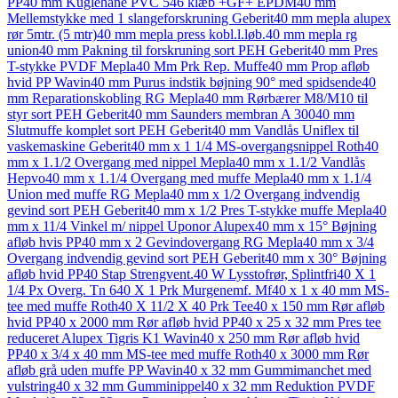
PP
40 mm Kuglehane PVC 546 klæb +GF+ EPDM
40 mm
Mellemstykke med 1 slangeforskruning Geberit
40 mm mepla alupex
rør 5mtr. (5 mtr)
40 mm mepla press kobl.l.løb.
40 mm mepla rg
union
40 mm Pakning til forskruning sort PEH Geberit
40 mm Pres
T-stykke PVDF Mepla
40 Mm Prk Rep. Muffe
40 mm Prop afløb
hvid PP Wavin
40 mm Purus indstik bøjning 90° med spidsende
40
mm Reparationskobling RG Mepla
40 mm Rørbærer M8/M10 til
styr sort PEH Geberit
40 mm Saunders membran A 300
40 mm
Slutmuffe komplet sort PEH Geberit
40 mm Vandlås Uniflex til
vaskemaskine Geberit
40 mm x 1 1/4 MS-overgangsnippel Roth
40
mm x 1.1/2 Overgang med nippel Mepla
40 mm x 1.1/2 Vandlås
Hepvo
40 mm x 1.1/4 Overgang med muffe Mepla
40 mm x 1.1/4
Union med muffe RG Mepla
40 mm x 1/2 Overgang indvendig
gevind sort PEH Geberit
40 mm x 1/2 Pres T-stykke muffe Mepla
40
mm x 11/4 Vinkel m/ nippel Uponor Alupex
40 mm x 15° Bøjning
afløb hvis PP
40 mm x 2 Gevindovergang RG Mepla
40 mm x 3/4
Overgang indvendig gevind sort PEH Geberit
40 mm x 30° Bøjning
afløb hvid PP
40 Stap Strengvent.
40 W Lysstofrør, Splintfri
40 X 1
1/4 Px Overg. Tn 6
40 X 1 Prk Murgenemf. Mf
40 x 1 x 40 mm MS-
tee med muffe Roth
40 X 11/2 X 40 Prk Tee
40 x 150 mm Rør afløb
hvid PP
40 x 2000 mm Rør afløb hvid PP
40 x 25 x 32 mm Pres tee
reduceret Alupex Tigris K1 Wavin
40 x 250 mm Rør afløb hvid
PP
40 x 3/4 x 40 mm MS-tee med muffe Roth
40 x 3000 mm Rør
afløb grå uden muffe PP Wavin
40 x 32 mm Gummimanchet med
vulstring
40 x 32 mm Gumminippel
40 x 32 mm Reduktion PVDF