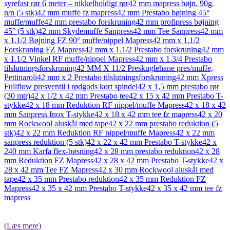
syrefast rør 6 meter – nikkelholdigt rør
42 mm mapress bøjn. 90g.
n/n (5 stk)
42 mm muffe fz mapress
42 mm Prestabo bøjning 45°
muffe/muffe
42 mm prestabo forskruning
42 mm profipress bøjning
45° (5 stk)
42 mm Skydemuffe Sanpress
42 mm Tee Sanpress
42 mm
x 1.1/2 Bøjning FZ 90° muffe/nippel Mapress
42 mm x 1.1/2
Forskruning FZ Mapress
42 mm x 1.1/2 Prestabo forskruning
42 mm
x 1.1/2 Vinkel RF muffe/nippel Mapress
42 mm x 1.3/4 Prestabo
tilslutningsforskruning
42 MM X 11/2 Preskuglehane pres/muffe,
Pettinaroli
42 mm x 2 Prestabo tilslutningsforskruning
42 mm Xpress
Fullflow presventil i rødgods kort spindel
42 x 1,5 mm prestabo rør
(30 mtr)
42 x 1/2 x 42 mm Prestabo tee
42 x 15 x 42 mm Prestabo T-
stykke
42 x 18 mm Reduktion RF nippel/muffe Mapress
42 x 18 x 42
mm Sanpress Inox T-stykke
42 x 18 x 42 mm tee fz mapress
42 x 20
mm Rockwool aluskål med tape
42 x 22 mm prestabo reduktion (5
stk)
42 x 22 mm Reduktion RF nippel/muffe Mapress
42 x 22 mm
sanpress reduktion (5 stk)
42 x 22 x 42 mm Prestabo T-stykke
42 x
240 mm Karfa flex-bøsning
42 x 28 mm prestabo reduktion
42 x 28
mm Reduktion FZ Mapress
42 x 28 x 42 mm Prestabo T-stykke
42 x
28 x 42 mm Tee FZ Mapress
42 x 30 mm Rockwool aluskål med
tape
42 x 35 mm Prestabo reduktion
42 x 35 mm Reduktion FZ
Mapress
42 x 35 x 42 mm Prestabo T-stykke
42 x 35 x 42 mm tee fz
mapress
(Læs mere)