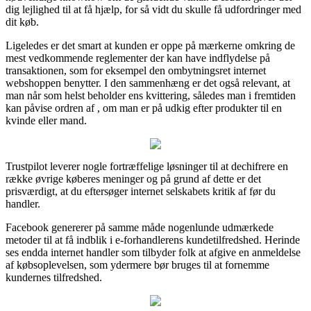
dig lejlighed til at få hjælp, for så vidt du skulle få udfordringer med
dit køb.
Ligeledes er det smart at kunden er oppe på mærkerne omkring de
mest vedkommende reglementer der kan have indflydelse på
transaktionen, som for eksempel den ombytningsret internet
webshoppen benytter. I den sammenhæng er det også relevant, at
man når som helst beholder ens kvittering, således man i fremtiden
kan påvise ordren af , om man er på udkig efter produkter til en
kvinde eller mand.
Trustpilot leverer nogle fortræffelige løsninger til at dechifrere en
række øvrige køberes meninger og på grund af dette er det
prisværdigt, at du eftersøger internet selskabets kritik af før du
handler.
Facebook genererer på samme måde nogenlunde udmærkede
metoder til at få indblik i e-forhandlerens kundetilfredshed. Herinde
ses endda internet handler som tilbyder folk at afgive en anmeldelse
af købsoplevelsen, som ydermere bør bruges til at fornemme
kundernes tilfredshed.