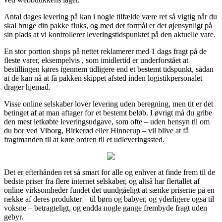
Antal dages levering på kan i nogle tilfælde være ret så vigtig når du
skal bruge din pakke fluks, og med det formål er det øjensynligt på
sin plads at vi kontrollerer leveringstidspunktet på den aktuelle vare.
En stor portion shops på nettet reklamerer med 1 dags fragt på de
fleste varer, eksempelvis , som imidlertid er underforstået at
bestillingen køres igennem tidligere end et bestemt tidspunkt, sådan
at de kan nå at få pakken skippet afsted inden logistikpersonalet
drager hjemad.
Visse online selskaber lover levering uden beregning, men tit er det
betinget af at man aftager for et bestemt beløb. I øvrigt må du gribe
den mest letkøbte leveringsudgave, som ofte – uden hensyn til om
du bor ved Viborg, Birkerød eller Hinnerup – vil blive at få
fragtmanden til at køre ordren til et udleveringssted.
Det er efterhånden ret så smart for alle og enhver at finde frem til de
bedste priser fra flere internet selskaber, og altså har flertallet af
online virksomheder fundet det uundgåeligt at sænke priserne på en
række af deres produkter – til børn og babyer, og yderligere også til
voksne – betragteligt, og endda nogle gange frembyde fragt uden
gebyr.