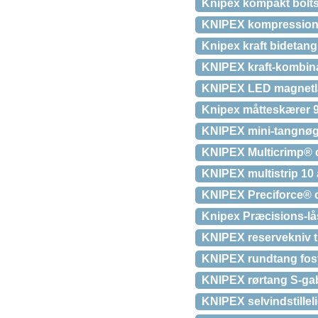
Knipex kompakt bolts
KNIPEX kompressionsv
Knipex kraft bidetan
KNIPEX kraft-kombin
KNIPEX LED magnetla
Knipex måtteskærer
KNIPEX mini-tangnøgl
KNIPEX Multicrimp® c
KNIPEX multistrip 10 
KNIPEX Preciforce® 
Knipex Præcisions-lå
KNIPEX reservekniv ti
KNIPEX rundtang fosf
KNIPEX rørtang S-gab
KNIPEX selvindstillel