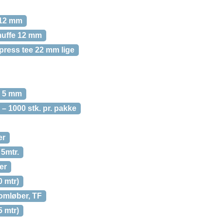
 12 mm
muffe 12 mm
press tee 22 mm lige
x 5 mm
 1000 stk. pr. pakke
er
 5mtr.
er
 mtr)
omløber, TF
 mtr)