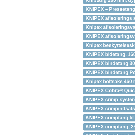
Knibtang 200 mm, dy
KNIPEX – Pressetang
KNIPEX afisolerings
Knipex afisoleringsvær
KNIPEX afisolerings
Knipex beskyttelsesk
KNIPEX bidetang, 1
KNIPEX bindetang 30
KNIPEX bindetang P
Knipex boltsaks 460
KNIPEX Cobra® Quick
KNIPEX crimp-systemta
KNIPEX crimpindsats ti
KNIPEX crimptang til 
KNIPEX crimptang, 2