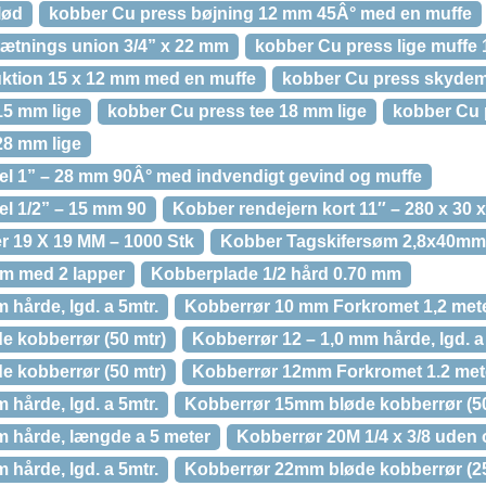
lød
kobber Cu press bøjning 12 mm 45Â° med en muffe
tætnings union 3/4” x 22 mm
kobber Cu press lige muffe
ktion 15 x 12 mm med en muffe
kobber Cu press skyde
15 mm lige
kobber Cu press tee 18 mm lige
kobber Cu 
28 mm lige
el 1” – 28 mm 90Â° med indvendigt gevind og muffe
el 1/2” – 15 mm 90
Kobber rendejern kort 11″ – 280 x 30 
 19 X 19 MM – 1000 Stk
Kobber Tagskifersøm 2,8x40mm –
mm med 2 lapper
Kobberplade 1/2 hård 0.70 mm
 hårde, lgd. a 5mtr.
Kobberrør 10 mm Forkromet 1,2 met
 kobberrør (50 mtr)
Kobberrør 12 – 1,0 mm hårde, lgd. a
 kobberrør (50 mtr)
Kobberrør 12mm Forkromet 1.2 met
 hårde, lgd. a 5mtr.
Kobberrør 15mm bløde kobberrør (50
m hårde, længde a 5 meter
Kobberrør 20M 1/4 x 3/8 uden 
 hårde, lgd. a 5mtr.
Kobberrør 22mm bløde kobberrør (25