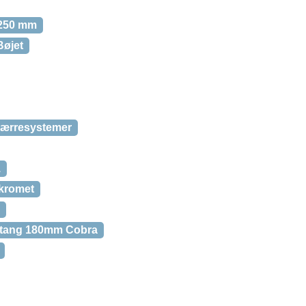
 250 mm
øjet
spærresystemer
1
rkromet
tang 180mm Cobra