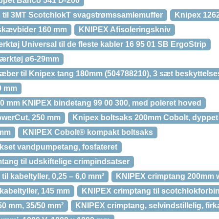
ppet Bahco 541 D-200
 til 3MT ScotchlokT svagstrømssamlemuffer
Knipex 1262
 skævbider 160 mm
KNIPEX Afisoleringskniv
ktøj Universal til de fleste kabler 16 95 01 SB ErgoStrip
værktøj ø6-29mm
æber til Knipex tang 180mm (504788210), 3 sæt beskyttels
60 mm
0 mm KNIPEX bindetang 99 00 300, med poleret hoved
owerCut, 250 mm
Knipex boltsaks 200mm Cobolt, dyppet
 mm
KNIPEX Cobolt® kompakt boltsaks
set vandpumpetang, fosfateret
ng til udskiftelige crimpindsatser
l kabeltyller, 0,25 – 6,0 mm²
KNIPEX crimptang 200mm w
kabeltyller, 145 mm
KNIPEX crimptang til scotchlokforbi
50 mm, 35/50 mm²
KNIPEX crimptang, selvindstillelig, fir