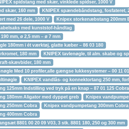
PEX spidstang med skær, vinklede spidser, 1000 V
ed skær, 160 mm
KNIPEX spændebåndstang, fosfateret,
rt med 26 dele, 1000 V
Knipex storkenæbstang 200mm B
kabelsaks med kunststof-håndtag
 190 mm, ø 2,5 mm – ø 7 mm
le 180mm i ét værktøj, glatte kæber – 86 03 180
orkromet, 180 mm
KNIPEX tavlenøgle, til alm. skabe og 
raft-skævbider, 180 mm
nøgle Med 10 profiler,alle gængse lukkesystemer – 00 11 0
tinøgle
KNIPEX vandlås- og konnektortang 250 mm, fo
 125mm Indstilling ved tryk på en knap – 87 01 125 Cobra
g 180mm Aligator med dyppet greb
Knipex vandpumpe
ang 250mm Cobra
Knipex vandpumpetang 300mm Cobra
ang 400mm Cobra
sæt 8801 00 20 09 V03, 3 stk. 8801 180, 250 og 300 mm