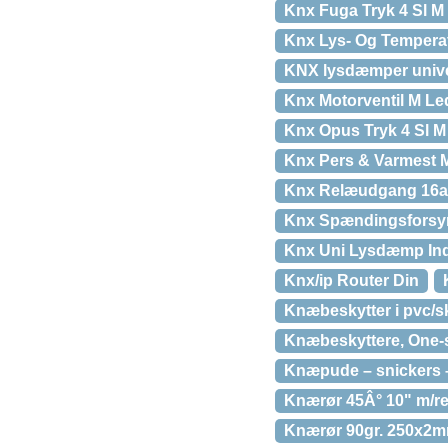
Knx Fuga Tryk 4 Sl M
Knx Lys- Og Temperat
KNX lysdæmper unive
Knx Motorventil M Le
Knx Opus Tryk 4 Sl M
Knx Pers & Varmest 
Knx Relæudgang 16a, 
Knx Spændingsforsy
Knx Uni Lysdæmp In
Knx/ip Router Din
Knæbeskytter i pvc/sk
Knæbeskyttere, One-
Knæpude – snickers –
Knærør 45Â° 10" m/r
Knærør 90gr. 250x2