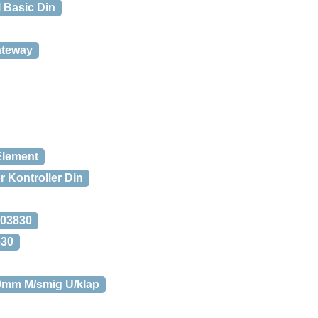
 Basic Din
teway
Element
r Kontroller Din
503830
630
0mm M/smig U/klap