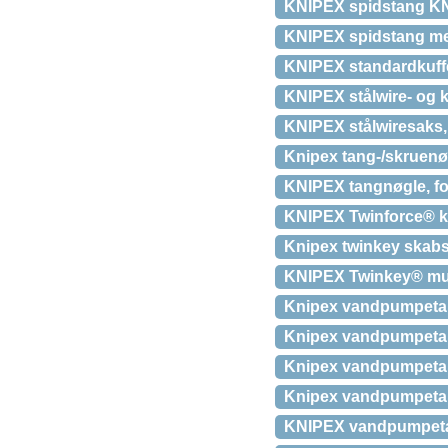
KNIPEX spidstang KNI
KNIPEX spidstang m
KNIPEX standardkuffe
KNIPEX stålwire- og 
KNIPEX stålwiresaks,
Knipex tang-/skruenøg
KNIPEX tangnøgle, f
KNIPEX Twinforce® k
Knipex twinkey skabs
KNIPEX Twinkey® mul
Knipex vandpumpetang
Knipex vandpumpetan
Knipex vandpumpet
Knipex vandpumpet
KNIPEX vandpumpetang