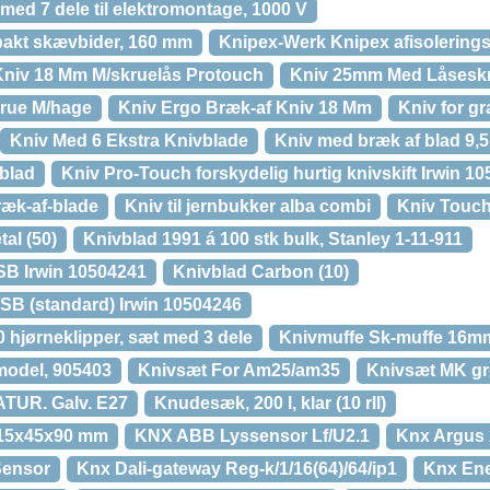
ed 7 dele til elektromontage, 1000 V
akt skævbider, 160 mm
Knipex-Werk Knipex afisolering
Kniv 18 Mm M/skruelås Protouch
Kniv 25mm Med Låsesk
rue M/hage
Kniv Ergo Bræk-af Kniv 18 Mm
Kniv for g
Kniv Med 6 Ekstra Knivblade
Kniv med bræk af blad 9
blad
Kniv Pro-Touch forskydelig hurtig knivskift Irwin 1
æk-af-blade
Kniv til jernbukker alba combi
Kniv Touc
al (50)
Knivblad 1991 á 100 stk bulk, Stanley 1-11-911
/SB Irwin 10504241
Knivblad Carbon (10)
SB (standard) Irwin 10504246
0 hjørneklipper, sæt med 3 dele
Knivmuffe Sk-muffe 16mm
 model, 905403
Knivsæt For Am25/am35
Knivsæt MK grø
UR. Galv. E27
Knudesæk, 200 l, klar (10 rll)
 15x45x90 mm
KNX ABB Lyssensor Lf/U2.1
Knx Argus
Sensor
Knx Dali-gateway Reg-k/1/16(64)/64/ip1
Knx Ene