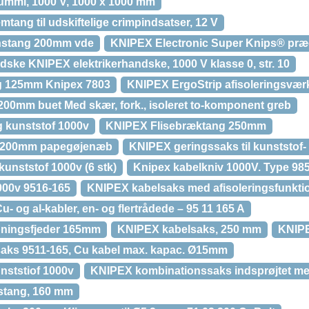
mmi, 1000 V, 1000 x 1000 mm
ang til udskiftelige crimpindsatser, 12 V
onstang 200mm vde
KNIPEX Electronic Super Knips® præ
ske KNIPEX elektrikerhandske, 1000 V klasse 0, str. 10
ng 125mm Knipex 7803
KNIPEX ErgoStrip afisoleringsværk
200mm buet Med skær, fork., isoleret to-komponent greb
 kunststof 1000v
KNIPEX Flisebræktang 250mm
g 200mm papegøjenæb
KNIPEX geringssaks til kunststof-
unststof 1000v (6 stk)
Knipex kabelkniv 1000V. Type 98
00v 9516-165
KNIPEX kabelsaks med afisoleringsfunkti
u- og al-kabler, en- og flertrådede – 95 11 165 A
ningsfjeder 165mm
KNIPEX kabelsaks, 250 mm
KNIPE
saks 9511-165, Cu kabel max. kapac. Ø15mm
nststiof 1000v
KNIPEX kombinationssaks indsprøjtet me
stang, 160 mm