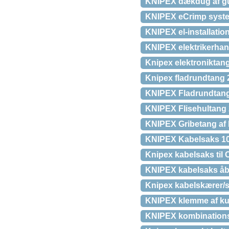
KNIPEX dækdug af gu
KNIPEX eCrimp systemt
KNIPEX el-installati
KNIPEX elektrikerhand
Knipex elektronikta
Knipex fladrundtang 
KNIPEX Fladrundtang
KNIPEX Flisehultan
KNIPEX Gribetang af k
KNIPEX Kabelsaks 10
Knipex kabelsaks til C
KNIPEX kabelsaks åb
Knipex kabelskærer/
KNIPEX klemme af ku
KNIPEX kombination