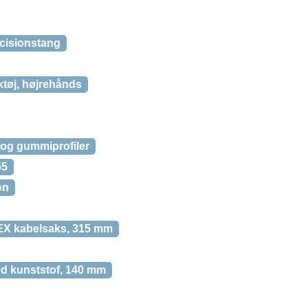
cisionstang
tøj, højrehånds
 og gummiprofiler
55
on
X kabelsaks, 315 mm
d kunststof, 140 mm