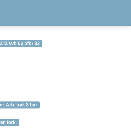
/i2/svb 6p afbr 32
r. Arb. tryk 8 bar
r. fork.