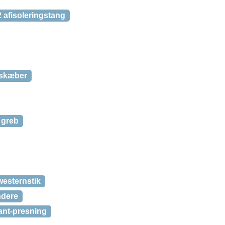
 afisoleringstang
eskæber
 greb
esternstik
ndere
kant-presning