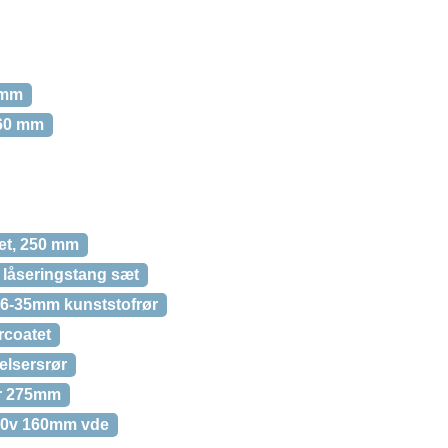
 mm
160 mm
et, 250 mm
låseringstang sæt
6-35mm kunststofrør
rcoatet
elsersrør
er 275mm
00v 160mm vde