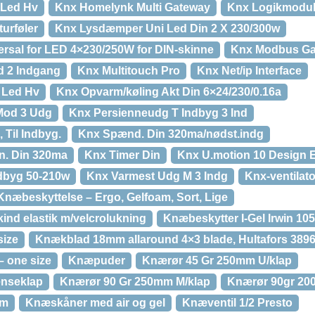
 Led Hv
Knx Homelynk Multi Gateway
Knx Logikmodul
urføler
Knx Lysdæmper Uni Led Din 2 X 230/300w
rsal for LED 4×230/250W for DIN-skinne
Knx Modbus Ga
d 2 Indgang
Knx Multitouch Pro
Knx Net/ip Interface
 Led Hv
Knx Opvarm/køling Akt Din 6×24/230/0.16a
Mod 3 Udg
Knx Persienneudg T Indbyg 3 Ind
Til Indbyg.
Knx Spænd. Din 320ma/nødst.indg
n. Din 320ma
Knx Timer Din
Knx U.motion 10 Design 
dbyg 50-210w
Knx Varmest Udg M 3 Indg
Knx-ventilato
Knæbeskyttelse – Ergo, Gelfoam, Sort, Lige
ind elastik m/velcrolukning
Knæbeskytter I-Gel Irwin 10
size
Knækblad 18mm allaround 4×3 blade, Hultafors 389
 one size
Knæpuder
Knærør 45 Gr 250mm U/klap
enseklap
Knærør 90 Gr 250mm M/klap
Knærør 90gr 20
mm
Knæskåner med air og gel
Knæventil 1/2 Presto