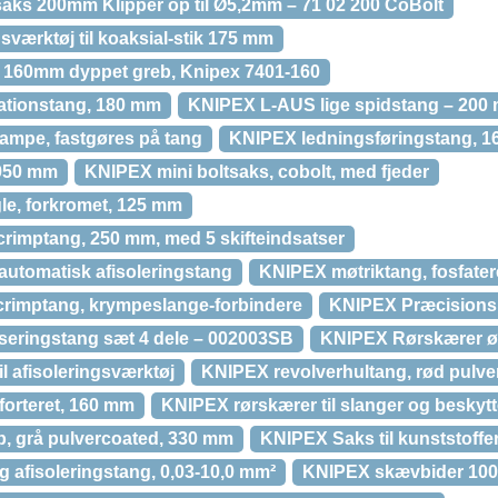
aks 200mm Klipper op til Ø5,2mm – 71 02 200 CoBolt
ærktøj til koaksial-stik 175 mm
g 160mm dyppet greb, Knipex 7401-160
ationstang, 180 mm
KNIPEX L-AUS lige spidstang – 200
mpe, fastgøres på tang
KNIPEX ledningsføringstang, 
 950 mm
KNIPEX mini boltsaks, cobolt, med fjeder
e, forkromet, 125 mm
rimptang, 250 mm, med 5 skifteindsatser
automatisk afisoleringstang
KNIPEX møtriktang, fosfater
crimptang, krympeslange-forbindere
KNIPEX Præcisions 
seringstang sæt 4 dele – 002003SB
KNIPEX Rørskærer ø
l afisoleringsværktøj
KNIPEX revolverhultang, rød pulve
orteret, 160 mm
KNIPEX rørskærer til slanger og beskytt
, grå pulvercoated, 330 mm
KNIPEX Saks til kunststoff
ig afisoleringstang, 0,03-10,0 mm²
KNIPEX skævbider 10