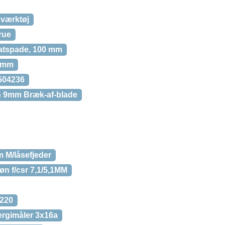
sværktøj
rue
ratspade, 100 mm
,5mm
0504236
h 9mm Bræk-af-blade
 M/låsefjeder
n f/csr 7,1/5,1MM
 220
rgimåler 3x16a