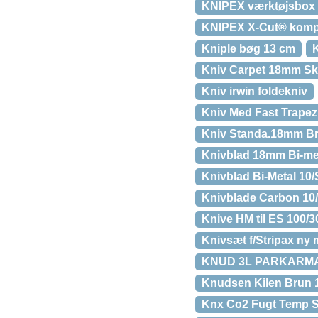
KNIPEX værktøjsbox m
KNIPEX X-Cut® komp
Kniple bøg 13 cm
Kniv Carpet 18mm Sk
Kniv irwin foldekniv
Kniv Med Fast Trapez
Kniv Standa.18mm Br
Knivblad 18mm Bi-met
Knivblad Bi-Metal 10
Knivblade Carbon 10/
Knive HM til ES 100/3
Knivsæt f/Stripax ny
KNUD 3L PARKARMAT
Knudsen Kilen Brun
Knx Co2 Fugt Temp 