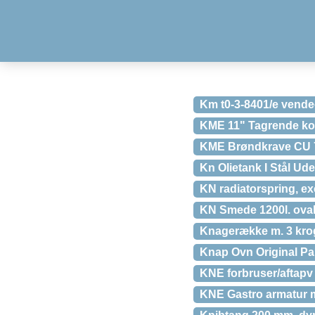
Km t0-3-8401/e vende
KME 11" Tagrende ko
KME Brøndkrave CU 
Kn Olietank I Stål Ud
KN radiatorspring, ex
KN Smede 1200l. oval
Knagerække m. 3 kro
Knap Ovn Original Pa
KNE forbruser/aftapv 
KNE Gastro armatur m/