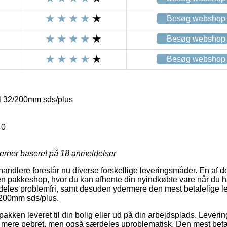
Besøg webshop
Besøg webshop
Besøg webshop
 32/200mm sds/plus
40
jerner baseret på
18
anmeldelser
rhandlere foreslår nu diverse forskellige leveringsmåder. En af d
 en pakkeshop, hvor du kan afhente din nyindkøbte vare når du h
rdeles problemfri, samt desuden ydermere den mest betalelige 
/200mm sds/plus.
akken leveret til din bolig eller ud på din arbejdsplads. Lever
 mere pebret, men også særdeles uproblematisk. Den mest betal