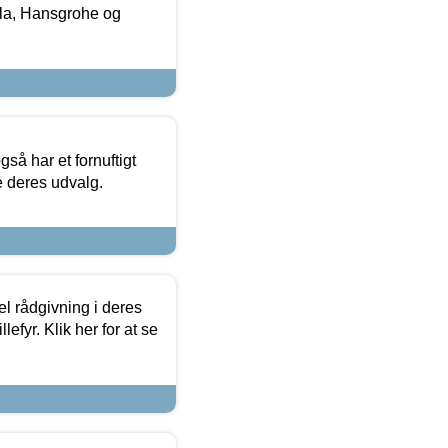
la, Hansgrohe og
så har et fornuftigt
se deres udvalg.
el rådgivning i deres
efyr. Klik her for at se