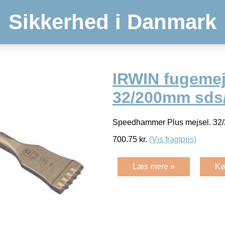
Sikkerhed i Danmark
IRWIN fugemej
32/200mm sds
Speedhammer Plus mejsel. 32
700.75
kr.
(Vis fragtpris)
Læs mere »
Kø