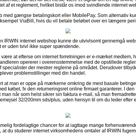
attet af et reglement, hvilket bistår os imod svindlende internet w
køb med gængse betalingskort eller MobilePay. Som alternativ k
ksempel ViaBill, hvis du vil betale beløbet over en længere per
en IRWIN internet webshop kunne de utvivlsomt gennemgå we
et er uden tvivl ikke super spændende.
 være at efterse om internet forretningen er e-mærket medlem, hv
orhandleren opererer i overensstemmelse med de opstillede regle
f specialister der mestrer reglerne på området. Derudover tilbyde
plever problemstillinger med din handel.
rt at man er oppe på mærkerne omkring de mest basale betingel
d købet, fx den returneringsret online firmaet garanterer. I den 
man når som helst sikrer sin faktura e-mail, så man fremadrettet
gemejsel 32/200mm sds/plus, uden hensyn til om du leder efter et
emmelig fordelagtige chancer for at iagttage mange forhenværend
t, at du studerer internet virksomhedens omtaler af IRWIN fug