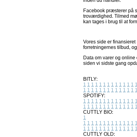
inden du handler.
Facebook præsterer på sa
troværdighed. Tilmed møde
kan tages i brug til at f
Vores side er finansiere
forretningernes tilbud, og
Data om varer og online ou
siden vi sidste gang op
BITLY:
1
1
1
1
1
1
1
1
1
1
1
1
1
1
1
1
1
1
1
1
1
1
1
1
1
1
SPOTIFY:
1
1
1
1
1
1
1
1
1
1
1
1
1
1
1
1
1
1
1
1
1
1
1
1
1
1
CUTTLY BIO:
1
1
1
1
1
1
1
1
1
1
1
1
1
1
1
1
1
1
1
1
1
1
1
1
1
1
1
CUTTLY OLD: