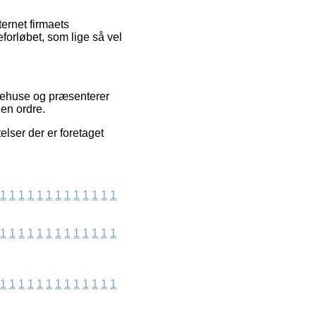
ernet firmaets
forløbet, som lige så vel
arehuse og præsenterer
 en ordre.
elser der er foretaget
1
1
1
1
1
1
1
1
1
1
1
1
1
1
1
1
1
1
1
1
1
1
1
1
1
1
1
1
1
1
1
1
1
1
1
1
1
1
1