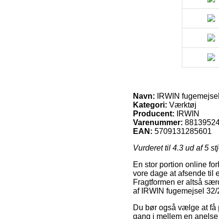
Navn:
IRWIN fugemejsel
Kategori:
Værktøj
Producent:
IRWIN
Varenummer:
8813952
EAN:
5709131285601
Vurderet til
4.3
ud af 5 st
En stor portion online fo
vore dage at afsende til
Fragtformen er altså sæ
af IRWIN fugemejsel 32
Du bør også vælge at få p
gang i mellem en anelse