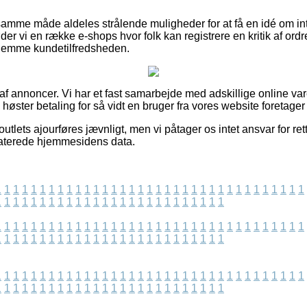
mme måde aldeles strålende muligheder for at få en idé om int
r vi en række e-shops hvor folk kan registrere en kritik af ordre
ornemme kundetilfredsheden.
t af annoncer. Vi har et fast samarbejde med adskillige online v
 høster betaling for så vidt en bruger fra vores website foretager
tlets ajourføres jævnligt, men vi påtager os intet ansvar for rett
daterede hjemmesidens data.
1
1
1
1
1
1
1
1
1
1
1
1
1
1
1
1
1
1
1
1
1
1
1
1
1
1
1
1
1
1
1
1
1
1
1
1
1
1
1
1
1
1
1
1
1
1
1
1
1
1
1
1
1
1
1
1
1
1
1
1
1
1
1
1
1
1
1
1
1
1
1
1
1
1
1
1
1
1
1
1
1
1
1
1
1
1
1
1
1
1
1
1
1
1
1
1
1
1
1
1
1
1
1
1
1
1
1
1
1
1
1
1
1
1
1
1
1
1
1
1
1
1
1
1
1
1
1
1
1
1
1
1
1
1
1
1
1
1
1
1
1
1
1
1
1
1
1
1
1
1
1
1
1
1
1
1
1
1
1
1
1
1
1
1
1
1
1
1
1
1
1
1
1
1
1
1
1
1
1
1
1
1
1