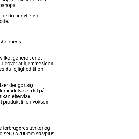
ebshops.
unne du udnytte en
iode.
bshoppens
ilket generelt er et
r, udover at hjemmesiden
s du lejlighed til en
ser der gør sig
forbindelse er det på
 kan eftervise
 produkt til en voksen
e forbrugeres tanker og
emejsel 32/200mm sds/plus