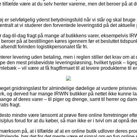
te tilfælde være at du selv henter varerne, men det beroer på at du
 er selvfølgelig yderst betydningsfuld når vi står og skal bruge 
ntralt at vi studerer den forventede leveringstid på det aktuelle
r dag-til-dag fragt på mange af butikkens varer, eksempelvis I
eroer på at bestillingen køres igennem før et besluttet tidspunk
afsendt forinden logistikpersonalet får fri.
anterer levering uden betaling, men i reglen stiller det krav om at
uppe den mest prisbevidste leveringsløsning, hvilket typisk – lige
mlebæk – vil være at få fragtfirmaet til at levere produkterne til
meget gnidningsløst for almindelige dødelige at vurdere prisnive
ark, og derved har mange IRWIN butikker på nettet ikke kunne 
nge af deres varer – til piger og drenge, samt til herrer og dam
tis fragt.
desto mindre være lønsomt at prøve flere online forretninger eft
lus forud for at du køber, så man ikke er i tvivl om at opnå de
rksom på, at i tilfælde af at en online butik udlover deres produk
iltalende, bør det for det meste være et signal om en fup online