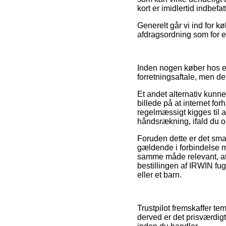
kort er imidlertid indbef
Generelt går vi ind for 
afdragsordning som for e
Inden nogen køber hos 
forretningsaftale, men d
Et andet alternativ kunne
billede på at internet f
regelmæssigt kigges til a
håndsrækning, ifald du o
Foruden dette er det sma
gældende i forbindelse me
samme måde relevant, at 
bestillingen af IRWIN fu
eller et barn.
Trustpilot fremskaffer t
derved er det prisværdig