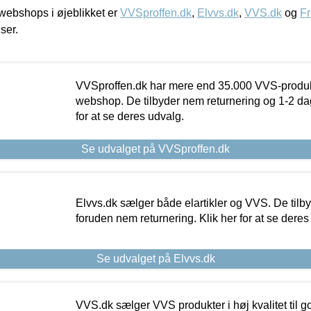
ebshops i øjeblikket er
VVSproffen.dk
,
Elvvs.dk
,
VVS.dk
og
Fr
iser.
VVSproffen.dk har mere end 35.000 VVS-produk
webshop. De tilbyder nem returnering og 1-2 dag
for at se deres udvalg.
Se udvalget på VVSproffen.dk
Elvvs.dk sælger både elartikler og VVS. De tilb
foruden nem returnering. Klik her for at se deres
Se udvalget på Elvvs.dk
VVS.dk sælger VVS produkter i høj kvalitet til go