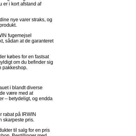
 er i kort afstand af
dine nye varer straks, og
 produkt.
RWIN fugemejsel
t, sådan at de garanteret
 der købes for en fastsat
gyldigt om du befinder sig
 en pakkeshop.
auet i blandt diverse
lade være med at
er – betydeligt, og endda
er rabat på IRWIN
n skarpeste pris.
ter til salg for en pris
 shop. Bestillinger med