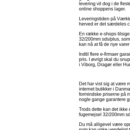
levering vil dog i de fles
online shoppens lager.
Leveringstiden på Værktøj
herved er det særdeles ce
En række e-shops tilsige
32/200mm sds/plus, som b
kan nå at få de nye varer 
Indtil flere e-firmaer gar
pris. I øvrigt skal du sn
i Viborg, Dragør eller Hu
Det har vist sig at være 
internet butikker i Danm
formindske priserne på ma
nogle gange garantere gra
Trods dette kan det ikke 
fugemejsel 32/200mm sds/p
Du må alligevel være opmæ
som kan virke uendeligt t