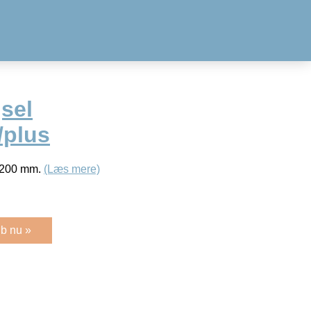
sel
/plus
/200 mm.
(Læs mere)
b nu »